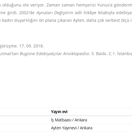
n olduğunu ele veriyor. Zaman zaman hemşerisi Yunus’a göndermel
ine girdi. 2002'de
Aynaları Değiştirin
adlı hikâye kitabıyla edebiy
de kadın duyarlılığını ön plana çıkaran Ayten, daha çok serbest ölçü il
 görüşme. 17. 09. 2018.
zimat'tan Bugüne Edebiyatçılar Ansiklopedisi.
3. Baskı. C.1. İstanbu
Yayın evi
İş Matbaası / Ankara
Ayten Yayınevi / Ankara