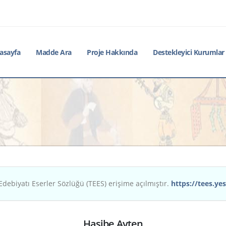
asayfa
Madde Ara
Proje Hakkında
Destekleyici Kurumlar
Edebiyatı Eserler Sözlüğü (TEES) erişime açılmıştır.
https://tees.yes
Hasibe Ayten