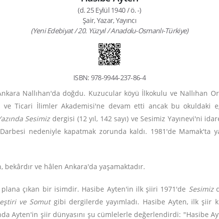
(d. 25 Eylül 1940 / ö. -)
Şair, Yazar, Yayıncı
(Yeni Edebiyat / 20. Yüzyıl / Anadolu-Osmanlı-Türkiye)
ISBN: 978-9944-237-86-4
Ankara Nallıhan'da doğdu. Kuzucular köyü İlkokulu ve Nallıhan Ort
ve Ticari İlimler Akademisi'ne devam etti ancak bu okuldaki eğit
azında Sesimiz
dergisi (12 yıl, 142 sayı) ve Sesimiz Yayınevi'ni ida
i Darbesi nedeniyle kapatmak zorunda kaldı. 1981'de Mamak'ta ya
n, bekârdır ve hâlen Ankara'da yaşamaktadır.
 plana çıkan bir isimdir. Hasibe Ayten'in ilk şiiri 1971'de
Sesimiz
d
leştiri ve Somut
gibi dergilerde yayımladı. Hasibe Ayten, ilk şiir 
da Ayten'in şiir dünyasını şu cümlelerle değerlendirdi: "Hasibe Ayte