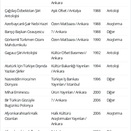
Ankara
Çağdaş Özbekistan Şiiri
Aşık Ofset / Antalya
1988
Antoloji
Antolojisi
Azerbaycanlı Şair Nebi Hazri
Özen Matbaası / Ankara
1988
Araştırma
Barışçı Başkan Ceauşescu
? / Ankara
1988
Diğer
Görkemli Türkmen Ozanı
Özen Matbaası / Ankara
1990
Araştırma
Mahdumkulu
Gagauz Şiiri Antolojisi
Kültür Ofset Basımevi /
1992
Antoloji
Ankara
Atatürk İçin Türkiye Dışında
Kültür Bakanlığı Yayınları
1994
Antoloji
Yazılan Şiirler
/ Ankara
Nasreddin Hoca'nın
Türkiye İş Bankası
1996
Diğer
Dünyası
Yayınları / İstanbul
Mihai Eminescu
Ürün Yayınları / Ankara
2000
Diğer
Bir Türkün Gözüyle
? / Ankara
2006
Diğer
Bugünkü Polonya
Afyonkarahisarlı Halk
Halk Kültürü
2006
Araştırma
Ozanları
Araştırmaları Yayınları /
Ankara