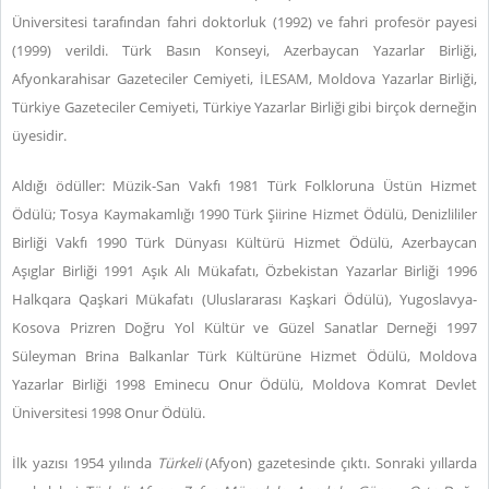
Üniversitesi tarafından fahri doktorluk (1992) ve fahri profesör payesi
(1999) verildi. Türk Basın Konseyi, Azerbaycan Yazarlar Birliği,
Afyonkarahisar Gazeteciler Cemiyeti, İLESAM, Moldova Yazarlar Birliği,
Türkiye Gazeteciler Cemiyeti, Türkiye Yazarlar Birliği gibi birçok derneğin
üyesidir.
Aldığı ödüller: Müzik-San Vakfı 1981 Türk Folkloruna Üstün Hizmet
Ödülü; Tosya Kaymakamlığı 1990 Türk Şiirine Hizmet Ödülü, Denizlililer
Birliği Vakfı 1990 Türk Dünyası Kültürü Hizmet Ödülü, Azerbaycan
Aşıglar Birliği 1991 Aşık Alı Mükafatı, Özbekistan Yazarlar Birliği 1996
Halkqara Qaşkari Mükafatı (Uluslararası Kaşkari Ödülü), Yugoslavya-
Kosova Prizren Doğru Yol Kültür ve Güzel Sanatlar Derneği 1997
Süleyman Brina Balkanlar Türk Kültürüne Hizmet Ödülü, Moldova
Yazarlar Birliği 1998 Eminecu Onur Ödülü, Moldova Komrat Devlet
Üniversitesi 1998 Onur Ödülü.
İlk yazısı 1954 yılında
Türkeli
(Afyon) gazetesinde çıktı. Sonraki yıllarda