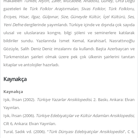
makaleleri
Türkeli, Afyon, Zafer, Mücadele
,
Anadolu, Güney, Orta Doğu
gazeteleri ile
Türk Folklor Araştırmaları, Sivas Folklor, Türk Folkloru,
Erciyes, Hisar, Ilgaz, Gülpınar, Size, Güneyde Kültür, İçel Kültürü, Ses,
Yeni Defne
dergilerinde yayımlandı. Türkiye içinde ve dışında çok sayıda
ulusal ve uluslararası kongre, bilgi şöleni ve seminerlere katılarak
bildiriler sundu. Yazılarında İsmet Kemal, Karahisarî, Nasrattınoğlu
Gözüyle, Salih Deniz Deniz imzalarını da kullandı. Başta Azerbaycan ve
Türkmenistan şairleri olmak üzere pek çok ülkenin şairlerini tanıtan
kitaplar ve antolojiler hazırladı.
Kaynakça
Kaynakça
Işık, İhsan (2002).
Türkiye Yazarlar Ansiklopedisi
, 2. Baskı, Ankara: Elvan
Yayınları.
Işık, İhsan (2006).
Türkiye Edebiyatçılar ve Kültür Adamları Ansiklopedisi,
Cilt 6, Ankara: Elvan Yayınları.
Tural, Sadık vd. (2006). “
Türk Dünyası Edebiyatçılar Ansiklopedisi
”, C 6,