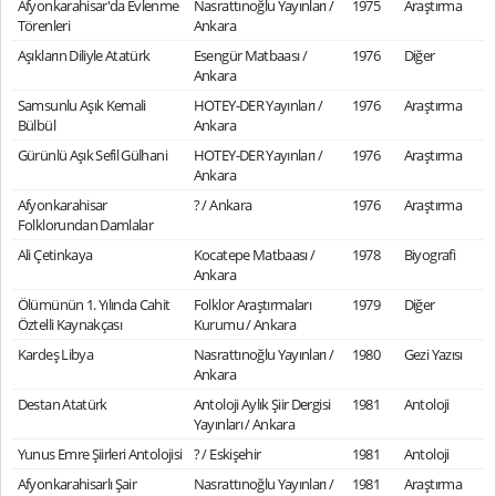
Afyonkarahisar'da Evlenme
Nasrattınoğlu Yayınları /
1975
Araştırma
Törenleri
Ankara
Aşıkların Diliyle Atatürk
Esengür Matbaası /
1976
Diğer
Ankara
Samsunlu Aşık Kemali
HOTEY-DER Yayınları /
1976
Araştırma
Bülbül
Ankara
Gürünlü Aşık Sefil Gülhani
HOTEY-DER Yayınları /
1976
Araştırma
Ankara
Afyonkarahisar
? / Ankara
1976
Araştırma
Folklorundan Damlalar
Ali Çetinkaya
Kocatepe Matbaası /
1978
Biyografi
Ankara
Ölümünün 1. Yılında Cahit
Folklor Araştırmaları
1979
Diğer
Öztelli Kaynakçası
Kurumu / Ankara
Kardeş Libya
Nasrattınoğlu Yayınları /
1980
Gezi Yazısı
Ankara
Destan Atatürk
Antoloji Aylık Şiir Dergisi
1981
Antoloji
Yayınları / Ankara
Yunus Emre Şiirleri Antolojisi
? / Eskişehir
1981
Antoloji
Afyonkarahisarlı Şair
Nasrattınoğlu Yayınları /
1981
Araştırma