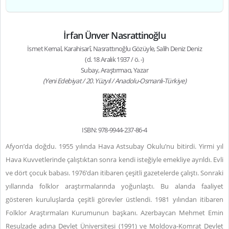
İrfan Ünver Nasrattinoğlu
İsmet Kemal, Karahisarî, Nasrattınoğlu Gözüyle, Salih Deniz Deniz
(d. 18 Aralık 1937 / ö. -)
Subay, Araştırmacı, Yazar
(Yeni Edebiyat / 20. Yüzyıl / Anadolu-Osmanlı-Türkiye)
ISBN: 978-9944-237-86-4
Afyon’da doğdu. 1955 yılında Hava Astsubay Okulu’nu bitirdi. Yirmi yıl
Hava Kuvvetlerinde çalıştıktan sonra kendi isteğiyle emekliye ayrıldı. Evli
ve dört çocuk babası. 1976’dan itibaren çeşitli gazetelerde çalıştı. Sonraki
yıllarında folklor araştırmalarında yoğunlaştı. Bu alanda faaliyet
gösteren kuruluşlarda çeşitli görevler üstlendi. 1981 yılından itibaren
Folklor Araştırmaları Kurumunun başkanı. Azerbaycan Mehmet Emin
Resulzade adına Devlet Üniversitesi (1991) ve Moldova-Komrat Devlet