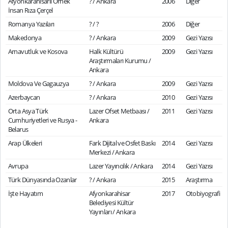
Afyonkarahisarlı Örnek
? / Ankara
2006
Diğer
İnsan Rıza Çerçel
Romanya Yazıları
? / ?
2006
Diğer
Makedonya
? / Ankara
2009
Gezi Yazısı
Arnavutluk ve Kosova
Halk Kültürü
2009
Gezi Yazısı
Araştırmaları Kurumu /
Ankara
Moldova Ve Gagauzya
? / Ankara
2009
Gezi Yazısı
Azerbaycan
? / Ankara
2010
Gezi Yazısı
Orta Asya Türk
Lazer Ofset Metbaası /
2011
Gezi Yazısı
Cumhuriyetleri ve Rusya -
Ankara
Belarus
Arap Ülkeleri
Fark Dijital ve Osfet Baskı
2014
Gezi Yazısı
Merkezi / Ankara
Avrupa
Lazer Yayıncılık / Ankara
2014
Gezi Yazısı
Türk Dünyasında Ozanlar
? / Ankara
2015
Araştırma
İşte Hayatım
Afyonkarahisar
2017
Otobiyografi
Belediyesi Kültür
Yayınları / Ankara