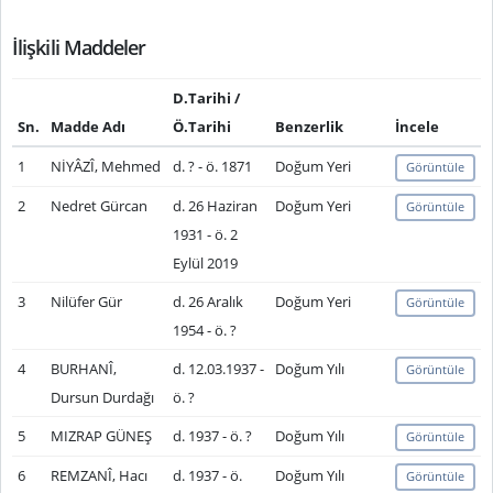
İlişkili Maddeler
D.Tarihi /
Sn.
Madde Adı
Ö.Tarihi
Benzerlik
İncele
1
NİYÂZÎ, Mehmed
d. ? - ö. 1871
Doğum Yeri
Görüntüle
2
Nedret Gürcan
d. 26 Haziran
Doğum Yeri
Görüntüle
1931 - ö. 2
Eylül 2019
3
Nilüfer Gür
d. 26 Aralık
Doğum Yeri
Görüntüle
1954 - ö. ?
4
BURHANÎ,
d. 12.03.1937 -
Doğum Yılı
Görüntüle
Dursun Durdağı
ö. ?
5
MIZRAP GÜNEŞ
d. 1937 - ö. ?
Doğum Yılı
Görüntüle
6
REMZANÎ, Hacı
d. 1937 - ö.
Doğum Yılı
Görüntüle