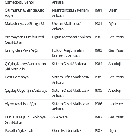
Çizmecioğlu Vehbi
Ankara
Ölümünün 8. Yılında Aşık
Nasrattınoğlu Yayınları /
1981
Diğer
Veysel
Ankara
Makedonya ve Struga-81
Ulucan Matbbası /
1981
Diğer
Ankara
Azerbaycan Cumhuriyeti
Ergün Matbaası / Ankara
1982
Gezi Yazısı
Gezi Notları
Urimçi'den Pekin'e Çin
Folklor Araştırmaları
1983
Gezi Yazısı
Kurumu / Ankara
Çağdaş Kuzey Azerbaycan
Sistem Ofset / Ankara
1984
Antoloji
Şiiri Antolojisi
Dost Romanya
Sistem Ofset Matbbası /
1985
Gezi Yazısı
Ankara
Çağdaş Uygur Şiiri Antolojisi
Sistem Ofset Matbaası /
1985
Antoloji
Ankara
Afyonkarahisar Ağzı
Sistem Ofset Matbaası /
1986
İnceleme
Ankara
Dünü ve Bugünü Polonya
? / Ankara
1987
Gezi Yazısı
Gezi Notları
Posoflu Aşık Zülali
Özen Matbaacılık /
1987
Diğer