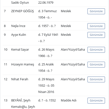
Sadık Oytun
22.06.1979
7
ZEYNEP GÖĞÜŞ
d. 3 Temmuz
Meslek
Görüntüle
1954 - ö. -
8
Nejla İnce
d. 1957 - ö. ?
Meslek
Görüntüle
9
Ayşe Kulin
d. 7 Eylül 1941
Meslek
Görüntüle
- ö. ?
10
Kemal Sayar
d. 26 Mayıs
Alan/Yüzyıl/Saha
Görüntüle
1966 - ö. ?
11
Hüseyin Hameş
d. 25 Aralık
Alan/Yüzyıl/Saha
Görüntüle
1954 - ö. ?
12
Nihat Ferah
d. 29 Mayıs
Alan/Yüzyıl/Saha
Görüntüle
1932 - ö. 05
Nisan 2016
13
BEYÂNÎ, Şeyh
d. ? - ö. 1552
Madde Adı
Görüntüle
Kemaloğlu, Şeyh