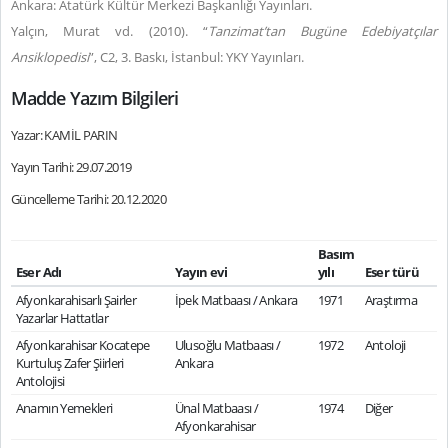
Ankara: Atatürk Kültür Merkezi Başkanlığı Yayınları.
Yalçın, Murat vd. (2010). “
Tanzimat’tan Bugüne Edebiyatçılar
Ansiklopedisi
”, C2, 3. Baskı, İstanbul: YKY Yayınları.
Madde Yazım Bilgileri
Yazar: KAMİL PARIN
Yayın Tarihi: 29.07.2019
Güncelleme Tarihi: 20.12.2020
Basım
Eser Adı
Yayın evi
yılı
Eser türü
Afyonkarahisarlı Şairler
İpek Matbaası / Ankara
1971
Araştırma
Yazarlar Hattatlar
Afyonkarahisar Kocatepe
Ulusoğlu Matbaası /
1972
Antoloji
Kurtuluş Zafer Şiirleri
Ankara
Antolojisi
Anamın Yemekleri
Ünal Matbaası /
1974
Diğer
Afyonkarahisar