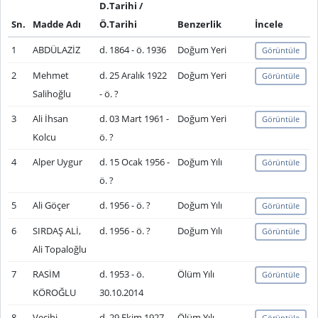
D.Tarihi /
Sn.
Madde Adı
Ö.Tarihi
Benzerlik
İncele
1
ABDÜLAZİZ
d. 1864 - ö. 1936
Doğum Yeri
Görüntüle
2
Mehmet
d. 25 Aralık 1922
Doğum Yeri
Görüntüle
Salihoğlu
- ö. ?
3
Ali İhsan
d. 03 Mart 1961 -
Doğum Yeri
Görüntüle
Kolcu
ö. ?
4
Alper Uygur
d. 15 Ocak 1956 -
Doğum Yılı
Görüntüle
ö. ?
5
Ali Göçer
d. 1956 - ö. ?
Doğum Yılı
Görüntüle
6
SIRDAŞ ALİ,
d. 1956 - ö. ?
Doğum Yılı
Görüntüle
Ali Topaloğlu
7
RASİM
d. 1953 - ö.
Ölüm Yılı
Görüntüle
KÖROĞLU
30.10.2014
8
Vecihi
d. 29 Ekim 1927 -
Ölüm Yılı
Görüntüle