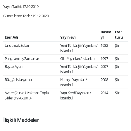
Yayın Tarihi: 17.10.2019
Güncelleme Tarihi: 19.12.2020
Basım
Eser
Eser Adı
Yayın evi
yılı
türü
Unutmak Suları
Yeni Türkü Şiir Yayınları /
1982
Şiir
İstanbul
Parçalanmış Zamanlar
Gibi Yayınları / İstanbul
1997
Şiir
Beyaz Ayarı
Yeni Türkü Şiir Yayınları /
2007
Şiir
İstanbul
Rüzgâr İstasyonu
Komşu Yayınları /
2008
Şiir
İstanbul
Avare Çalı ve Uzaktan : Toplu
Yapı Kredi Yayınları /
2014
Şiir
Şiirler (1976-2013)
İstanbul
İlişkili Maddeler