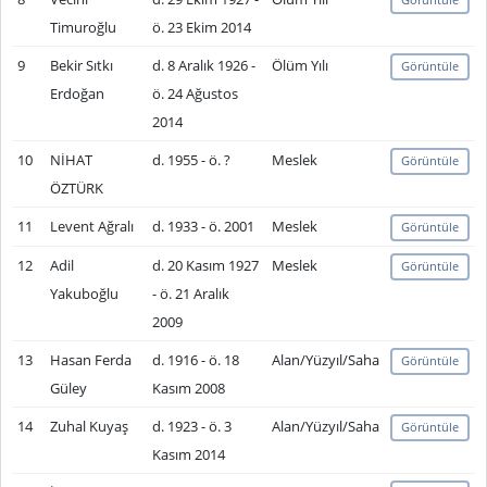
Timuroğlu
ö. 23 Ekim 2014
9
Bekir Sıtkı
d. 8 Aralık 1926 -
Ölüm Yılı
Görüntüle
Erdoğan
ö. 24 Ağustos
2014
10
NİHAT
d. 1955 - ö. ?
Meslek
Görüntüle
ÖZTÜRK
11
Levent Ağralı
d. 1933 - ö. 2001
Meslek
Görüntüle
12
Adil
d. 20 Kasım 1927
Meslek
Görüntüle
Yakuboğlu
- ö. 21 Aralık
2009
13
Hasan Ferda
d. 1916 - ö. 18
Alan/Yüzyıl/Saha
Görüntüle
Güley
Kasım 2008
14
Zuhal Kuyaş
d. 1923 - ö. 3
Alan/Yüzyıl/Saha
Görüntüle
Kasım 2014