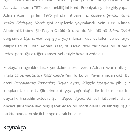
Azar, daha sonra TRT'den emekliliğini istedi. Edebiyata şiir ile giriş yapan
Adnan Azar'ın şiirleri 1976 yılından itibaren
E, Gösteri, Şiir-lik, Yarın,
Yazko Edebiyat, Varlık
gibi dergilerde yayımlandı. Şair, 1981 yılında
Akademi Kitabevi Şiir Başarı Ödülünü kazandı. Bir bölümü
Adam Öykü
dergisinde
Uçurumlar
başlığıyla yayımlanan kısa öyküleri ve senaryo
çalışmaları bulunan Adnan Azar, 10 Ocak 2014 tarihinde bir süredir
tedavi gördüğü akciğer kanseri sebebiyle hayata veda etti.
Edebiyatın ağırlıklı olarak şiir dalında eser veren Adnan Azar'ın ilk şiir
kitabı
Unutmak Suları 1982 yılında
Yeni Türkü Şiir Yayınlarından çıktı. Bu
eseri
Parçalanmış Zamanlar, Beyaz Ayarı, Rüzgâr İstasyonu
gibi şiir
kitapları takip etti. Şiirlerinde duygu yoğunluğu ile birlikte ince bir
duyarlık hissedilmektedir. Şair,
Beyaz Ayarında
adlı kitabında daha
önceki şiirlerinde aydınlığı işaret eden bir motif olarak kullandığı "ışığı"
bu kitabında ontolojik bir öge olarak kullanır.
Kaynakça