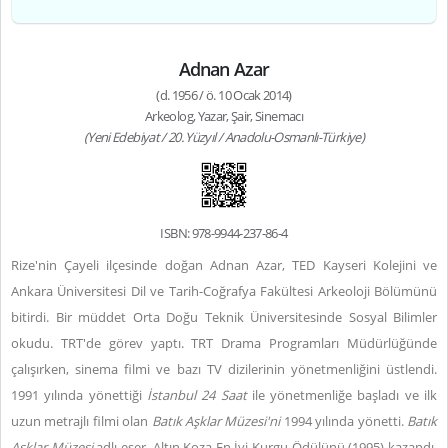
Adnan Azar
(d. 1956 / ö. 10 Ocak 2014)
Arkeolog, Yazar, Şair, Sinemacı
(Yeni Edebiyat / 20. Yüzyıl / Anadolu-Osmanlı-Türkiye)
ISBN: 978-9944-237-86-4
Rize'nin Çayeli ilçesinde doğan Adnan Azar, TED Kayseri Kolejini ve
Ankara Üniversitesi Dil ve Tarih-Coğrafya Fakültesi Arkeoloji Bölümünü
bitirdi. Bir müddet Orta Doğu Teknik Üniversitesinde Sosyal Bilimler
okudu. TRT'de görev yaptı. TRT Drama Programları Müdürlüğünde
çalışırken, sinema filmi ve bazı TV dizilerinin yönetmenliğini üstlendi.
1991 yılında yönettiği
İstanbul 24 Saat
ile yönetmenliğe başladı ve ilk
uzun metrajlı filmi olan
Batık Aşklar Müzesi'ni
1994 yılında yönetti.
Batık
Aşklar Müzesi
adlı eser, Altın Koza En İyi Kurgu Ödülünü (1995) kazandı.