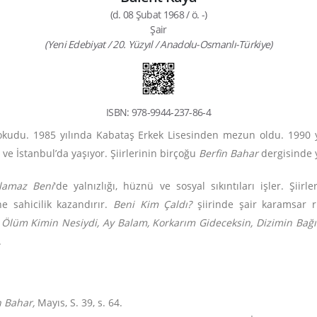
(d. 08 Şubat 1968 / ö. -)
Şair
(Yeni Edebiyat / 20. Yüzyıl / Anadolu-Osmanlı-Türkiye)
ISBN: 978-9944-237-86-4
 okudu. 1985 yılında Kabataş Erkek Lisesinden mezun oldu. 1990
ve İstanbul’da yaşıyor. Şiirlerinin birçoğu
Berfin Bahar
dergisinde 
klamaz Beni
'de yalnızlığı, hüznü ve sosyal sıkıntıları işler. Şiirl
ne sahicilik kazandırır.
Beni Kim Çaldı?
şiirinde şair karamsar r
.
Ölüm Kimin Nesiydi, Ay Balam, Korkarım Gideceksin, Dizimin Bağı
.
n Bahar,
Mayıs, S. 39, s. 64.