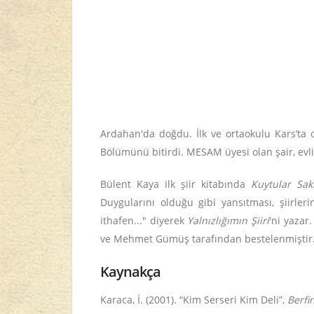
Ardahan'da doğdu. İlk ve ortaokulu Kars’ta
Bölümünü bitirdi. MESAM üyesi olan şair, evli 
Bülent Kaya ilk şiir kitabında
Kuytular Sa
Duygularını olduğu gibi yansıtması, şiirleri
ithafen..." diyerek
Yalnızlığımın Şiiri
'ni yazar
ve Mehmet Gümüş tarafından bestelenmiştir
Kaynakça
Karaca, İ. (2001). “Kim Serseri Kim Deli”,
Berfi