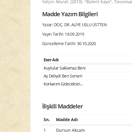
Yalçın, Murat. (2010). "Bülent Kaya",
Tanzimat
Madde Yazım Bilgileri
Yazar: DOÇ. DR. ALİYE USLU ÜSTTEN
Yayın Tarihi: 18.09.2019
Güncelleme Tarihi: 30.10.2020
Eser Adı
Kuytular Saklamaz Beni
Ay Deliydi Ben Serseri
Korkarım Gideceksin...
İlişkili Maddeler
Sn.
Madde Adı
1
Dursun Akçam