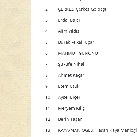
2
ÇERKEZ, Çerkez Gölbaşı
3
Erdal Balcı
4
Alim Yıldız
5
Burak Mikail Uçar
6
MAHMUT GÜNÖNÜ
7
Şükufe Nihal
8
Ahmet Kaçar
9
Etem Ütük
10
Aysel Biçer
11
Meryem Kılıç
12
Berin Taşan
13
KAYA/MANİOĞLU, Hasan Kaya Manioğ