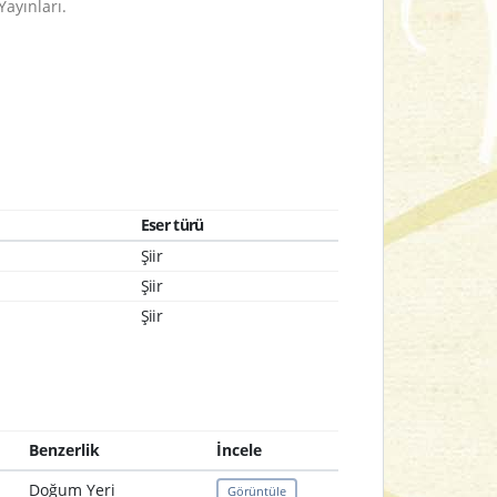
 Yayınları.
Eser türü
Şiir
Şiir
Şiir
Benzerlik
İncele
Doğum Yeri
Görüntüle