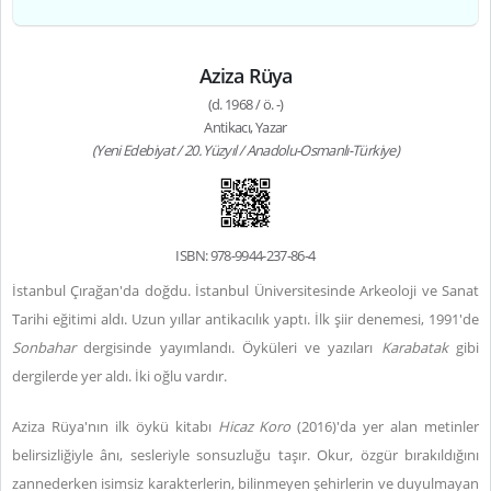
Aziza Rüya
(d. 1968 / ö. -)
Antikacı, Yazar
(Yeni Edebiyat / 20. Yüzyıl / Anadolu-Osmanlı-Türkiye)
ISBN: 978-9944-237-86-4
İstanbul Çırağan'da doğdu. İstanbul Üniversitesinde Arkeoloji ve Sanat
Tarihi eğitimi aldı. Uzun yıllar antikacılık yaptı. İlk şiir denemesi, 1991'de
Sonbahar
dergisinde yayımlandı. Öyküleri ve yazıları
Karabatak
gibi
dergilerde yer aldı. İki oğlu vardır.
Aziza Rüya'nın ilk öykü kitabı
Hicaz Koro
(2016)'da yer alan metinler
belirsizliğiyle ânı, sesleriyle sonsuzluğu taşır. Okur, özgür bırakıldığını
zannederken isimsiz karakterlerin, bilinmeyen şehirlerin ve duyulmayan