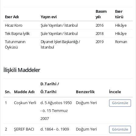
Basım
Eser
Eser Adı
Yayın evi
yılı
türü
Hicaz Koro
Şule Yayınları / İstanbul
2016
Hikâye
Tek Başına İyilik
Şule Yayınları / İstanbul
2018
Hikâye
Tutunmanın
Diyanet İşleri Başkanlığı /
2019
Roman
Öyküsü
İstanbul
İlişkili Maddeler
D.Tarihi /
Sn.
Madde Adı
Ö.Tarihi
Benzerlik
İncele
1
Coşkun Yerli
d. 5 Ağustos 1950
Doğum Yeri
Görüntüle
- ö. 15 Temmuz
2007
2
ŞEREF BACI
d. 1864 - ö. 1909
Doğum Yeri
Görüntüle