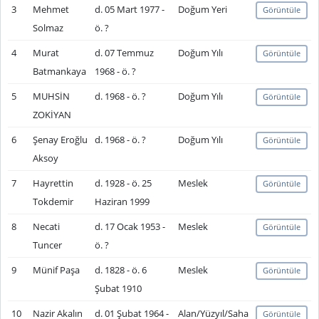
3
Mehmet
d. 05 Mart 1977 -
Doğum Yeri
Görüntüle
Solmaz
ö. ?
4
Murat
d. 07 Temmuz
Doğum Yılı
Görüntüle
Batmankaya
1968 - ö. ?
5
MUHSİN
d. 1968 - ö. ?
Doğum Yılı
Görüntüle
ZOKİYAN
6
Şenay Eroğlu
d. 1968 - ö. ?
Doğum Yılı
Görüntüle
Aksoy
7
Hayrettin
d. 1928 - ö. 25
Meslek
Görüntüle
Tokdemir
Haziran 1999
8
Necati
d. 17 Ocak 1953 -
Meslek
Görüntüle
Tuncer
ö. ?
9
Münif Paşa
d. 1828 - ö. 6
Meslek
Görüntüle
Şubat 1910
10
Nazir Akalın
d. 01 Şubat 1964 -
Alan/Yüzyıl/Saha
Görüntüle