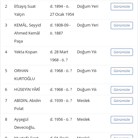
2
Efzayiş Suat
d. 1894 - ö.
Doğum Yeri
Görüntüle
Yalçın
27 Ocak 1954
3
KEMÂL, Seyyid
d. 1808-09 -
Doğum Yeri
Görüntüle
Ahmed Kemâl
ö. 1887
Paşa
4
Yekta Kopan
d. 28 Mart
Doğum Yılı
Görüntüle
1968 - ö. ?
5
ORHAN
d. 1968 - ö. ?
Doğum Yılı
Görüntüle
KURTOĞLU
6
HÜSEYİN YÂRÎ
d. 1968 - ö. ?
Doğum Yılı
Görüntüle
7
ABİDİN, Abidin
d. 1939 - ö. ?
Meslek
Görüntüle
Polat
8
Ayşegül
d. 1956 - ö. ?
Meslek
Görüntüle
Devecioğlu,