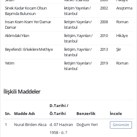
Sinek Kadar Kocam Olsun
letişim Yayınları /
2002
Araştırma
Başımda Bulunsun
İstanbul
İnsan Kısım Kısım Yer Damar
İletişim Yayınları /
2008
Roman
Damar
İstanbul
Aklımdaki Yılan
İletişim, Yayınları /
2010
Hikâye
İstanbul
Beyefendi : Erkeklere Methiye
İletişim, Yayınlar /
2013
Şiir
İstanbul
Yetim
İletişim Yayınları /
2019
Roman
İstanbul
İlişkili Maddeler
D.Tarihi /
Sn.
Madde Adı
Ö.Tarihi
Benzerlik
İncele
1
Nural Birden Akca
d. 07 Haziran
Doğum Yeri
Görüntüle
1958 - ö. ?