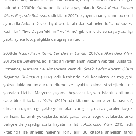
bulundu. 2000’de
Siftah
adlı ilk kitabı yayımlandı.
Sinek Kadar Kocam
Olsun Başımda Bulunsun
adlı kitabı 2002’de yayımlanan yazarın bu eseri
aynı adla Ankara Devlet Tiyatrosu tarafından sahnelendi. “Umutsuz Ev
Kadınları”, “Eve Düşen Yıldırım” ve “Anne” gibi dizilerde senaryo yazarlığı
yaptı, ayrıca fotoğrafçılıkla da uğraşmaktadır.
2008’de
İnsan Kısım Kısım, Yer Damar Damar
, 2010’da
Aklımdaki Yılan
,
2013’te ise
Beyefendi
adlı kitapları yayımlanan yazarın yapıtları Bulgarca,
Romence, Macarca ve Almancaya çevrildi.
Sinek Kadar Kocam Olsun
Başımda Bulunsun
(2002) adlı kitabında evli kadınların ezilmişliğini,
yoksunluklarını anlatırken direnç ve ayakta kalma stratejilerini de
yansıtan Hatice Meryem; yaşama heyecanı taşıyan iştahlı, kinli ama
sade bir dil kullanır.
Yetim
(2019) adlı kitabında;
anne ve babası sağ
olmasına rağmen gerçekte yetim olan, varlığı suç olarak görülen küçük
bir kızın; karanlık yokuşlarda, ıslak çarşaflarda, soğuk avlularda, arka
bahçelerde yaşadığı zorlu hayatını anlatır.
Aklımdaki Yılan
(2015) adlı
kitabında ise annelik hâllerini konu alır. Bu kitapta anneliğin farklı