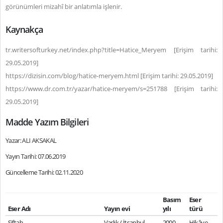
görünümleri mizahî bir anlatımla işlenir.
Kaynakça
tr.writersofturkey.net/index.php?title=Hatice_Meryem [Erişim tarihi:
29.05.2019]
https://dizisin.com/blog/hatice-meryem.html [Erişim tarihi: 29.05.2019]
https://www.dr.com.tr/yazar/hatice-meryem/s=251788 [Erişim tarihi:
29.05.2019]
Madde Yazım Bilgileri
Yazar: ALI AKSAKAL
Yayın Tarihi: 07.06.2019
Güncelleme Tarihi: 02.11.2020
Basım
Eser
Eser Adı
Yayın evi
yılı
türü
Siftah
Varlık / İtsanbul
2000
Hikâye