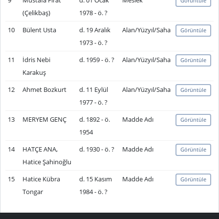
9
Mustafa Fırat
d. 01 Ocak
Meslek
Görüntüle
(Çelikbaş)
1978 - ö. ?
10
Bülent Usta
d. 19 Aralık
Alan/Yüzyıl/Saha
Görüntüle
1973 - ö. ?
11
İdris Nebi
d. 1959 - ö. ?
Alan/Yüzyıl/Saha
Görüntüle
Karakuş
12
Ahmet Bozkurt
d. 11 Eylül
Alan/Yüzyıl/Saha
Görüntüle
1977 - ö. ?
13
MERYEM GENÇ
d. 1892 - ö.
Madde Adı
Görüntüle
1954
14
HATÇE ANA,
d. 1930 - ö. ?
Madde Adı
Görüntüle
Hatice Şahinoğlu
15
Hatice Kübra
d. 15 Kasım
Madde Adı
Görüntüle
Tongar
1984 - ö. ?