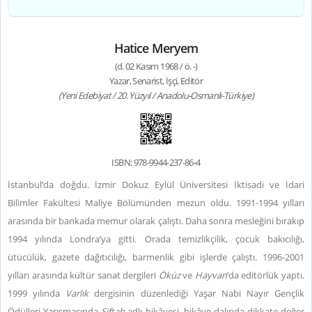
Hatice Meryem
(d. 02 Kasım 1968 / ö. -)
Yazar, Senarist, İşçi, Editör
(Yeni Edebiyat / 20. Yüzyıl / Anadolu-Osmanlı-Türkiye)
ISBN: 978-9944-237-86-4
İstanbul’da doğdu. İzmir Dokuz Eylül Üniversitesi İktisadi ve İdari
Bilimler Fakültesi Maliye Bölümünden mezun oldu. 1991-1994 yılları
arasında bir bankada memur olarak çalıştı. Daha sonra mesleğini bırakıp
1994 yılında Londra’ya gitti. Orada temizlikçilik, çocuk bakıcılığı,
ütücülük, gazete dağıtıcılığı, barmenlik gibi işlerde çalıştı. 1996-2001
yılları arasında kültür sanat dergileri
Öküz
ve
Hayvan
’da editörlük yaptı.
1999 yılında
Varlık
dergisinin düzenlediği Yaşar Nabi Nayır Gençlik
Ödülleri Yarışmasında
Siftah
adlı hikâyesi, hikâye dalında dikkate değer