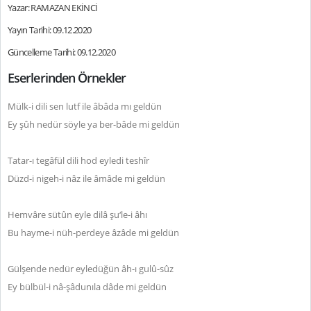
Yazar: RAMAZAN EKİNCİ
Yayın Tarihi: 09.12.2020
Güncelleme Tarihi: 09.12.2020
Eserlerinden Örnekler
Mülk-i dili sen lutf ile âbâda mı geldün
Ey şûh nedür söyle ya ber-bâde mi geldün
Tatar-ı tegâfül dili hod eyledi teshîr
Düzd-i nigeh-i nâz ile âmâde mi geldün
Hemvâre sütûn eyle dilâ şu‘le-i âhı
Bu hayme-i nüh-perdeye âzâde mi geldün
Gülşende nedür eyledüğün âh-ı gulû-sûz
Ey bülbül-i nâ-şâdunıla dâde mi geldün