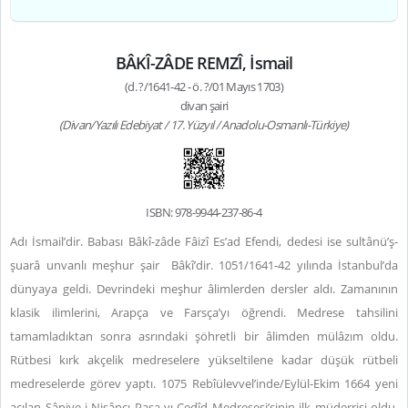
BÂKÎ-ZÂDE REMZÎ, İsmail
(d. ?/1641-42 - ö. ?/01 Mayıs 1703)
divan şairi
(Divan/Yazılı Edebiyat / 17. Yüzyıl / Anadolu-Osmanlı-Türkiye)
ISBN: 978-9944-237-86-4
Adı İsmail’dir. Babası Bâkî-zâde Fâizî Es’ad Efendi, dedesi ise sultânü’ş-
şuarâ unvanlı meşhur şair
Bâkî’dir. 1051/1641-42 yılında İstanbul’da
dünyaya geldi. Devrindeki meşhur âlimlerden dersler aldı. Zamanının
klasik ilimlerini, Arapça ve Farsça’yı öğrendi. Medrese tahsilini
tamamladıktan sonra asrındaki şöhretli bir âlimden mülâzım oldu.
Rütbesi kırk akçelik medreselere yükseltilene kadar düşük rütbeli
medreselerde görev yaptı. 1075 Rebîülevvel’inde/Eylül-Ekim 1664 yeni
açılan Sâniye-i Nişâncı Paşa-yı Cedîd Medresesi’sinin ilk müderrisi oldu.