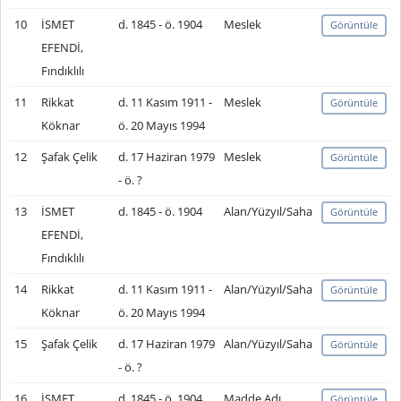
10
İSMET
d. 1845 - ö. 1904
Meslek
Görüntüle
EFENDİ,
Fındıklılı
11
Rikkat
d. 11 Kasım 1911 -
Meslek
Görüntüle
Köknar
ö. 20 Mayıs 1994
12
Şafak Çelik
d. 17 Haziran 1979
Meslek
Görüntüle
- ö. ?
13
İSMET
d. 1845 - ö. 1904
Alan/Yüzyıl/Saha
Görüntüle
EFENDİ,
Fındıklılı
14
Rikkat
d. 11 Kasım 1911 -
Alan/Yüzyıl/Saha
Görüntüle
Köknar
ö. 20 Mayıs 1994
15
Şafak Çelik
d. 17 Haziran 1979
Alan/Yüzyıl/Saha
Görüntüle
- ö. ?
16
İSMET
d. 1845 - ö. 1904
Madde Adı
Görüntüle