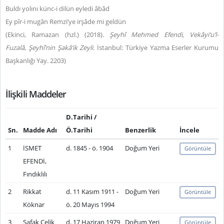
Buldı yolını künc-i dilün eyledi âbâd
Ey pîr-i mugân Remzi’ye irşâde mi geldün
(
Ekinci, Ramazan (hzl.) (2018).
Şeyhî Mehmed Efendi, Vekâyi‘u’l-
Fuzalâ
,
Şeyhî’nin Şakâ’ik Zeyli.
İstanbul: Türkiye Yazma Eserler Kurumu
Başkanlığı Yay.
2203)
İlişkili Maddeler
D.Tarihi /
Sn.
Madde Adı
Ö.Tarihi
Benzerlik
İncele
1
İSMET
d. 1845 - ö. 1904
Doğum Yeri
Görüntüle
EFENDİ,
Fındıklılı
2
Rikkat
d. 11 Kasım 1911 -
Doğum Yeri
Görüntüle
Köknar
ö. 20 Mayıs 1994
3
Şafak Çelik
d. 17 Haziran 1979
Doğum Yeri
Görüntüle