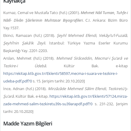
Kaynakça
Kurnaz, Cemal ve Mustafa Tatcı (hzl.) (2001).
Mehmet
Nâil Tuman, Tuhfe-i
Nâilî
-
Dîvân Şâirlerinin Muhtasar Biyografileri
. C.I. Ankara: Bizim Büro
Yay.
1537
.
Ekinci, Ramazan (hzl.) (2018).
Şeyhî Mehmed Efendi, Vekâyi‘u’l-Fuzalâ
,
Şeyhî’nin Şakâ’ik Zeyli.
İstanbul: Türkiye Yazma Eserler Kurumu
Başkanlığı Yay. 2201-2203.
Arslan, Mehmet (hzl.) (2018).
Mehmed Sirâceddin, Mecma‘-i Şu‘arâ ve
Tezkire-i Üdebâ.
Kültür Bak. e-kitap
https://ekitap.ktb.gov.tr/Eklenti/58597,mecma-i-suara-ve-tezkire-i-
udeba-pdf.pdf?0
s. 15. [erişim tarihi: 20.10.2020]
İnce, Adnan (hzl.) (2018).
Mirzâzâde Mehmed
Sâlim Efendi, Tezkiretü’ş-
Şu’arâ.
Kültür Bak. e-kitap.
https://ekitap.ktb.gov.tr/Eklenti/57124,mirza-
zade-mehmed-salim-tezkiretu39s-su39arapdf.pdf?0
s. 231-232, [erişim
tarihi: 20.10.2020]
Madde Yazım Bilgileri