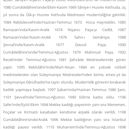
1080 Cumâdelâhire’sinde/Ekim-Kasım 1669 Sâniye-i Husrev Kethuda, üç
yıl sonra da Ûlâ-yı Husrev Kethuda Medresesi müderrisliğine getirildi.
1084 Rebîülevvel’inde/Haziran-Temmuz 1673
Hoca Hayreddin, 1085
Ramazan’ında/Kasım-Aralık 1674 Nişancı Paşa-yı Cedîd, 1087
Ramazan’ında//Kasım-Aralık 1676 Sahn-ı Semâniye, 1088
Şevval’inde/Kasım-Aralık 1677 Davud Paşa, 1090
Cumâdelâhire’sinde/Temmuz-Ağustos 1679 Mahmud Paşa, 1092
Receb’inde/ Temmuz-Ağustos 1681 Şehzâde Medreselerinde görev
yaptı. 1095 Rebîülâhir’inde/Mart-Nisan 1684 en yüksek rütbeli
medreselerden olan Süleymaniye Medreseleri’nden birine, ertesi yıl da
Süleymaniye Dârülhadisi’ne tayin olundu. Müderrislik görevini bırakarak
kadılık yapmaya başladı. 1097 Şaban’ında/Haziran-Temmuz 1686 Şam,
1101 Şevval’inde/Temmuz-Ağustos 1690 Edirne kadısı oldu. 1106
Safer’inde/Eylül-Ekim 1694 Mekke kadılığı payesinin yanı sıra Menemen,
Foçalar ve Kirmastı kasabaları kendisine arpalık olarak verildi. 1108
Cumâdelâhire’sinde/Aralık 1696 Mekke kadılığının yanı sıra İstanbul
kadılığı payesi verildi. 1110 Muharrem’inde/Temmuz-Ağustos 1698