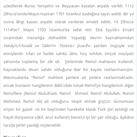
azledilerek Bursa Yenişehri ve Beypazarı kazaları arpalık verildi. 1112
Zilhicce’sinde/Mayıs-Haziran 1701 İstanbul kadılığına tayin edildi. Bir yıl
sonra Birgi kazası arpalık olarak verilerek emekli edildi. 14 Zilhicce
1114’te/1 Mayıs 1703 İstanbul’da vefat etti. Ebâ Eyyûb-i Ensârî
civarındaki mezarlığa defnedildi. Yaşadığı devrin kaynaklarından
Vekâyi‘u’l-fuzalâ
ve Sâlim’in
Tezkire-i Şuarâ
’sı şairden övgüyle söz
etmişlerdir. İrfan ve fazilet sahibi, âlim, hoş sohbet, birçok meziyeti
şahsında toplamış bir zât idi.
Şiirlerinde Remzî mahlasını kullandı.
Kaynaklarda divan sahibi olduğuna dair bir kayda rastlanmamıştır.
Mecmualarda “Remzî” mahlaslı şairlere ait şiirlere rastlanmaktadır,
ancak bunların hangilerinin Bâkî-zâde İsmail Remzî’ye hangilerinin diğer
Remzî’lere (Remzî Abdulhadi, Remzî
Ahmed, Remzî Abdullah, Remzî
Mehmed, Remzî Ali) ait olduğunu tespit etmek güçtür. Günümüze
erişen bir gazeli
ve bir beytinden hareketle klasik Türk şiiri estetiği ve
hayal dünyasına vâkıf, aruz kullanım becerisi iyi bir şair olduğu, âşıkâne
tarzda şiirler yazdığı söylenebilir.