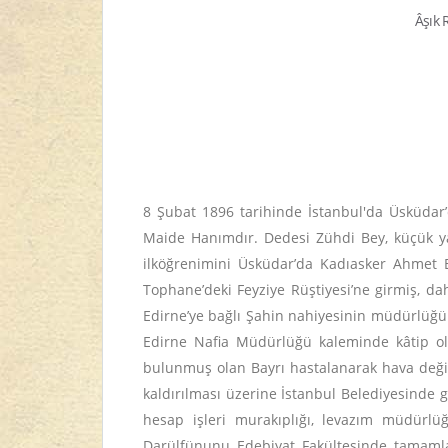
Âşık 
8 Şubat 1896 tarihinde İstanbul'da Üsküda
Maide Hanımdır. Dedesi Zühdi Bey, küçük yaş
ilköğrenimini Üsküdar’da Kadıasker Ahmet E
Tophane’deki Feyziye Rüştiyesi’ne girmiş, da
Edirne’ye bağlı Şahin nahiyesinin müdürlüğün
Edirne Nafia Müdürlüğü kaleminde kâtip ola
bulunmuş olan Bayrı hastalanarak hava değişi
kaldırılması üzerine İstanbul Belediyesinde gö
hesap işleri murakıplığı, levazım müdürl
Darülfünunu Edebiyat Fakültesinde tamamla