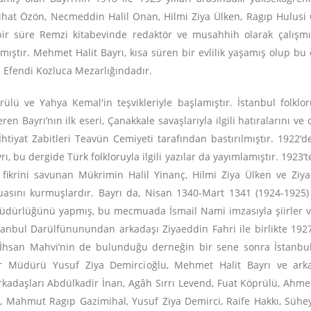
hat Özön, Necmeddin Halil Onan, Hilmi Ziya Ülken, Ragıp Hulusi 
ir süre Remzi kitabevinde redaktör ve musahhih olarak çalışm
tır. Mehmet Halit Bayrı, kısa süren bir evlilik yaşamış olup bu 
z Efendi Kozluca Mezarlığındadır.
lü ve Yahya Kemal'in teşvikleriyle başlamıştır. İstanbul folklor
ren Bayrı’nın ilk eseri, Çanakkale savaşlarıyla ilgili hatıralarını v
İhtiyat Zabitleri Teavün Cemiyeti tarafından bastırılmıştır. 1922‘
, bu dergide Türk folkloruyla ilgili yazılar da yayımlamıştır. 1923’te
fikrini savunan Mükrimin Halil Yinanç, Hilmi Ziya Ülken ve Ziya
sını kurmuşlardır. Bayrı da, Nisan 1340-Mart 1341 (1924-1925) t
ürlüğünü yapmış, bu mecmuada İsmail Nami imzasıyla şiirler ve ha
stanbul Darülfünunundan arkadaşı Ziyaeddin Fahri ile birlikte 1927
 İhsan Mahvi’nin de bulunduğu derneğin bir sene sonra İstanbu
r Müdürü Yusuf Ziya Demircioğlu, Mehmet Halit Bayrı ve arka
arkadaşları Abdülkadir İnan, Agâh Sırrı Levend, Fuat Köprülü, Ahm
, Mahmut Ragıp Gazimihal, Yusuf Ziya Demirci, Raife Hakkı, Sühe