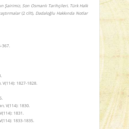
ın Şairimiz
,
Son Osmanlı Tarihçileri
,
Türk Halk
raştırmalar
(2 cilt),
Dadaloğlu Hakkında Notlar
6-367.
3.
ı
, V(114): 1827-1828.
5.
rı
, V(114): 1830.
 V(114): 1831.
 V(114): 1833-1835.