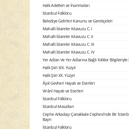
Halk Adetleri ve İnanmaları
İstanbul Folkloru
Belediye Gelirleri Kanunu ve Gerekçeleri
Mahalli İdareler Kılavuzu C. I
Mahalli İdareler Kılavuzu C. II
Mahalli İdareler Kılavuzu C. III
Mahalli İdareler Kılavuzu C. IV
Yer Adları Ve Yer Adlarına Bağlı Folklor Bilgileriyle
Halk Şiiri XIX. Yüzyıl
Halk Şiiri XX. Yüzyıl
Âşık Gevheri Hayatı ve Eserleri
Virânî Hayatı ve Eserleri
İstanbul Folkloru
İstanbul Masalları
Cephe Arkadaşı Çanakkale Cephesi’nde Bir İstanb
Bayrı
İstanbul Folkloru