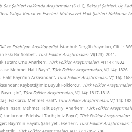
ğı
Saz Şairleri Hakkında Araştırmalar
(6 cilt),
Bektaşi Şairleri
,
Üç Kad
leri
,
Yahya Kemal ve Eserleri
,
Mutasavvıf Halk Şairleri Hakkında A
Dili ve Edebiyatı Ansiklopedisi
, İstanbul: Dergâh Yayınları, Cilt 1: 36
lan Eski Bir Sohbet”,
Türk Folklor Araştırmaları
, VI(123): 2011.
şık Tutan: O’nu Anarken”,
Türk Folklor Araştırmaları
, V(114): 1832.
sısı: Mehmet Halit Bayrı”,
Türk Folklor Araştırmaları
, V(114): 1826.
: Halit Bayrı’nın Arkasından”,
Türk Folklor Araştırmaları
, V(116): 168
rkasından: Kaybettiğimiz Büyük Folklorcu”,
Türk Folklor Araştırmalar
Bayrı İçin”,
Türk Folklor Araştırmaları
, V(114): 1817-1818.
ktaş: Folklorcu Mehmet Halit”,
Türk Folklor Araştırmaları
, V(114): 182
ışkan İnsan: Mehmet Halit Bayrı’yı Anarken”,
Türk Folklor Araştırmala
Çıkanlardan: Edebiyat Tarihçimiz Bayrı”,
Türk Folklor Araştırmaları
,
r: Bayrı’nın Hayatı, Şahsiyeti, Eserleri”,
Türk Folklor
Araştırmaları
,
aybettik”,
Türk Folklor Araştırmaları
, V(112): 1785-1786.