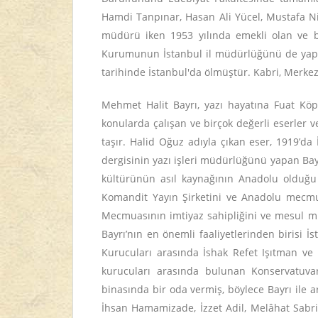
Hamdi Tanpınar, Hasan Ali Yücel, Mustafa Ni
müdürü iken 1953 yılında emekli olan ve b
Kurumunun İstanbul il müdürlüğünü de yapmış
tarihinde İstanbul'da ölmüştür. Kabri, Merke
Mehmet Halit Bayrı, yazı hayatına Fuat Köprü
konularda çalışan ve birçok değerli eserler ve
taşır. Halid Oğuz adıyla çıkan eser, 1919’da 
dergisinin yazı işleri müdürlüğünü yapan Bayrı
kültü­rünün asıl kaynağının Anadolu olduğu 
Komandit Yayın Şirketini ve Anadolu mecmua
Mecmuasının imtiyaz sahipliğini ve mesul müd
Bayrı’nın en önemli faaliyetlerinden birisi İ
Kurucuları arasında İshak Refet Işıtman ve
kurucuları arasında bulunan Konservatuva
binasında bir oda vermiş, böylece Bayrı ile 
İhsan Hamamizade, İzzet Adil, Melâhat Sabri