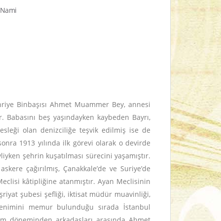
l Nami
ahriye Binbaşısı Ahmet Muammer Bey, annesi
ir. Babasını beş yaşındayken kaybeden Bayrı,
leği olan denizciliğe teşvik edilmiş ise de
onra 1913 yılında ilk görevi olarak o devirde
iyken şehrin kuşatılması sürecini yaşamıştır.
skere çağırılmış, Çanakkale’de ve Suriye’de
clisi kâtipliğine atanmıştır. Ayan Meclisinin
riyat şubesi şefliği, iktisat müdür muavinliği,
ğrenimini memur bulunduğu sırada İstanbul
enim döneminden arkadaşları arasında Ahmet