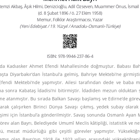
Remzi Akbaş, Âşık Hilmi, Denizcioğlu, Adil Özseven, Muammer Önus, İsmai
(d. 8 Şubat 1896 / ö. 27 Ekim 1958)
Memur, Folklor Araştırmacısı, Yazar
(Yeni Edebiyat / 19. Yüzyıl / Anadolu-Osmanlı-Türkiye)
ISBN: 978-9944-237-86-4
r’da Kadıasker Ahmet Efendi Mahallesinde doğmuştur. Babası B
ta Diyarbakır’dan İstanbul’a gelmiş, Bahriye Mektebi’ne girmişt
fendi Mektebi’nde yapmıştır. Ailesi tarafından dede ve baba mes
ha sonra Kabataş İdadisi’ni bitirmiştir. İdadiden mezun olduktan s
e atanmıştır. Bu sırada Balkan Savaşı başlamış ve Edirne’de görevl
rak çalışırken Birinci Dünya Savaşı çıkmış, yedek subay olarak a
mi için İstanbul’a gönderilmiştir. Savaş sonunda Osmanlı Ayan Me
rev alan Bayrı, Belediyede Umumî Meclis kâtipliği, istatistik ve neş
üğü, mezat müdürlüğü gibi çeşitli görevler yapmıştır. Yüksekö
mış olan Bayrı’nın 1918 ile 1923 yılları arasındaki yükseköğr