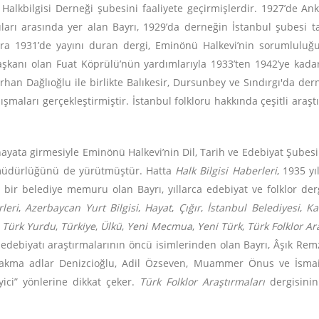
 Halkbilgisi Derneği şubesini faaliyete geçirmişlerdir. 1927’de An
uları arasında yer alan Bayrı, 1929’da derneğin İstanbul şubesi t
onra 1931’de yayını duran dergi, Eminönü Halkevi’nin sorumlulu
şkanı olan Fuat Köprülü’nün yardımlarıyla 1933’ten 1942’ye kadar
an Dağlıoğlu ile birlikte Balıkesir, Dursunbey ve Sındırgı'da dern
şmaları gerçekleştirmiştir. İstanbul folkloru hakkında çeşitli araş
.
hayata girmesiyle Eminönü Halkevi’nin Dil, Tarih ve Edebiyat Şubesi
i müdürlüğünü de yürütmüştür. Hatta
Halk Bilgisi Haberleri
, 1935 y
a bir belediye memuru olan Bayrı, yıllarca edebiyat ve folklor derg
leri
,
Azerbaycan Yurt Bilgisi
,
Hayat
,
Çığır
,
İstanbul Belediyesi
,
Ka
,
Türk Yurdu
,
Türkiye
,
Ülkü
,
Yeni Mecmua
,
Yeni Türk
,
Türk Folklor Ar
edebiyatı araştırmalarının öncü isimlerinden olan Bayrı, Âşık Remz
ı takma adlar Denizcioğlu, Adil Özseven, Muammer Önus ve İsmail 
leyici” yönlerine dikkat çeker.
Türk Folklor Araştırmaları
dergisinin