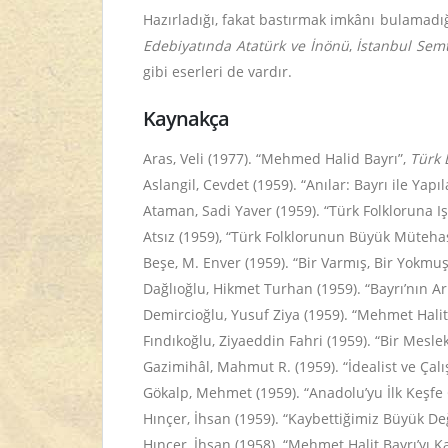
Hazırladığı, fakat bastırmak imkânı bulamadı
Edebiyatında Atatürk ve İnönü
,
İstanbul Semt
gibi eserleri de vardır.
Kaynakça
Aras, Veli (1977). “Mehmed Halid Bayrı”,
Türk 
Aslangil, Cevdet (1959). “Anılar: Bayrı ile Yapı
Ataman, Sadi Yaver (1959). “Türk Folkloruna I
Atsız (1959), “Türk Folklorunun Büyük Mütehas
Beşe, M. Enver (1959). “Bir Varmış, Bir Yokmuş
Dağlıoğlu, Hikmet Turhan (1959). “Bayrı’nın A
Demircioğlu, Yusuf Ziya (1959). “Mehmet Halit 
Fındıkoğlu, Ziyaeddin Fahri (1959). “Bir Mesle
Gazimihâl, Mahmut R. (1959). “İdealist ve Çal
Gökalp, Mehmet (1959). “Anadolu’yu İlk Keşfe 
Hınçer, İhsan (1959). “Kaybettiğimiz Büyük Değe
Hınçer, İhsan (1958). “Mehmet Halit Bayrı’yı K