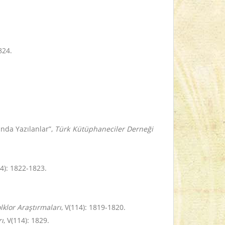
824.
ında Yazılanlar”,
Türk Kütüphaneciler Derneği
14): 1822-1823.
lklor Araştırmaları
, V(114): 1819-1820.
rı
, V(114): 1829.