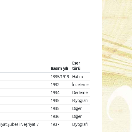
Eser
Basım yılı
türü
1335/1919
Hatıra
1932
İnceleme
1934
Derleme
1935
Biyografi
1935
Diğer
1936
Diğer
iyat Şubesi Neşriyatı /
1937
Biyografi