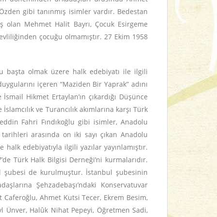
Özden gibi tanınmış isimler vardır. Bedestan
ış olan Mehmet Halit Bayrı, Çocuk Esirgeme
evliliğinden çocuğu olmamıştır. 27 Ekim 1958
u başta olmak üzere halk edebiyatı ile ilgili
e duygularını içeren “Maziden Bir Yaprak” adını
de İsmail Hikmet Ertaylan’ın çıkardığı Düşünce
 İslamcılık ve Turancılık akımlarına karşı Türk
eddin Fahri Fındıkoğlu gibi isimler, Anadolu
arihleri arasında on iki sayı çıkan Anadolu
lk edebiyatıyla ilgili yazılar yayınlamıştır.
’de Türk Halk Bilgisi Derneği’ni kurmalarıdır.
l şubesi de kurulmuştur. İstanbul şubesinin
daşlarına Şehzadebaşı’ndaki Konservatuvar
et Caferoğlu, Ahmet Kutsi Tecer, Ekrem Besim,
yl Ünver, Halûk Nihat Pepeyi, Öğretmen Sadi,