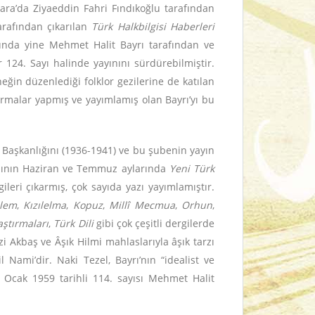
kara’da Ziyaeddin Fahri Fındıkoğlu tarafından
arafından çıkarılan
Türk Halkbilgisi Haberleri
ğunda yine Mehmet Halit Bayrı tarafından ve
 124. Sayı halinde yayınını sürdürebilmiştir.
eğin düzenlediği folklor gezilerine de katılan
tırmalar yapmış ve yayımlamış olan Bayrı’yı bu
 Başkanlığını (1936-1941) ve bu şubenin yayın
ılının Haziran ve Temmuz aylarında
Yeni Türk
ileri çıkarmış, çok sayıda yazı yayımlamıştır.
lem
,
Kızılelma
,
Kopuz
,
Millî Mecmua
,
Orhun
,
aştırmaları
,
Türk Dili
gibi çok çeşitli dergilerde
i Akbaş ve Âşık Hilmi mahlaslarıyla âşık tarzı
Nami’dir. Naki Tezel, Bayrı’nın “idealist ve
 Ocak 1959 tarihli 114. sayısı Mehmet Halit