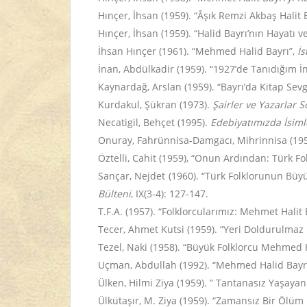
Hınçer, İhsan (1959). “Âşık Remzi Akbaş Halit 
Hınçer, İhsan (1959). “Halid Bayrı’nın Hayatı ve
İhsan Hınçer (1961). “Mehmed Halid Bayrı”,
İs
İnan, Abdülkadir (1959). “1927’de Tanıdığım İn
Kaynardağ, Arslan (1959). “Bayrı’da Kitap Sevg
Kurdakul, Şükran (1973).
Şairler ve Yazarlar 
Necatigil, Behçet (1995).
Edebiyatımızda İsiml
Onuray, Fahrünnisa-Damgacı, Mihrinnisa (1959
Öztelli, Cahit (1959), “Onun Ardından: Türk F
Sançar, Nejdet (1960). “Türk Folklorunun Büyü
Bülteni
, IX(3-4): 127-147.
T.F.A. (1957). “Folklorcularımız: Mehmet Halit 
Tecer, Ahmet Kutsi (1959). “Yeri Doldurulmaz 
Tezel, Naki (1958). “Büyük Folklorcu Mehmed 
Uçman, Abdullah (1992). “Mehmed Halid Bayr
Ülken, Hilmi Ziya (1959). ” Tantanasız Yaşay
Ülkütaşır, M. Ziya (1959). “Zamansız Bir Ölüm 