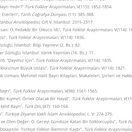
Bayrı mıdır?”
Türk Folklor Araştırmaları
, V(115): 1852-1854.
 Eserleri”,
Tarih Coğrafya Dünyası
, (11): 385-388.
tanbul Ansiklopedisi
, Cilt V, İstanbul: 2315-2317.
san: O, Fedakâr Bir Ülkücü İdi”,
Türk Folklor Araştırmaları
, V(114): 1
isi”,
Türk Folklor Araştırmaları
, V(114): 1836.
Sözlüğü
, İstanbul: Bilgi Yayınevi (2. Bs.): 82.
er Sözlüğü
, İstanbul: Varlık Yayınları (16. Bs.): 71.
). “Dayımız İçin”,
Türk Folklor Araştırmaları
, V(114): 1835.
olkloru’nun Büyük Ustası”,
Türk Folklor Araştırmaları
, V(114): 1821.
k Uzmanı Mehmet Halit Bayrı Kitapları, Makaleleri, Şiirleri ve Hakk
Bayrı”,
Türk Folklor Araştırmaları
, V(98): 1561-1565.
Bir Kıymet: Örnek Olacak Bir Hayat”,
Türk Folklor Araştırmaları
, V(1
Halid Bayrı”,
Türk Dili
, (87): 160-164.
ı”,
Türkiye Diyanet Vakfı İslam Ansiklopedisi
, c. V: 274-275.
an ve Ölen Değer: O, Geceyi Gündüze Katan Bir Folklorcuydu”,
Türk Fo
Dolayısile: Türkiye Folklor Âleminin Kaybı”,
Türk Folklor Araştırmala