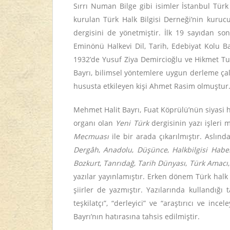
Sırrı Numan Bilge gibi isimler İstanbul Türk
kurulan Türk Halk Bilgisi Derneği’nin kuruc
dergisini de yönetmiştir. İlk 19 sayıdan s
Eminönü Halkevi Dil, Tarih, Edebiyat Kolu Ba
1932’de Yusuf Ziya Demircioğlu ve Hikmet Turh
Bayrı, bilimsel yöntemlere uygun derleme çalı
hususta etkileyen kişi Ahmet Rasim olmuştur
Mehmet Halit Bayrı, Fuat Köprülü’nün siyasi 
organı olan
Yeni Türk
dergisinin yazı işler
Mecmuası
ile bir arada çıkarılmıştır. Aslınd
Dergâh
,
Anadolu
,
Düşünce
,
Halkbilgisi Haber
Bozkurt
,
Tanrıdağ
,
Tarih Dünyası
,
Türk Amacı
yazılar yayınlamıştır. Erken dönem Türk halk 
şiirler de yazmıştır. Yazılarında kullandığ
teşkilatçı”, “derleyici” ve “araştırıcı ve ince
Bayrı’nın hatırasına tahsis edilmiştir.