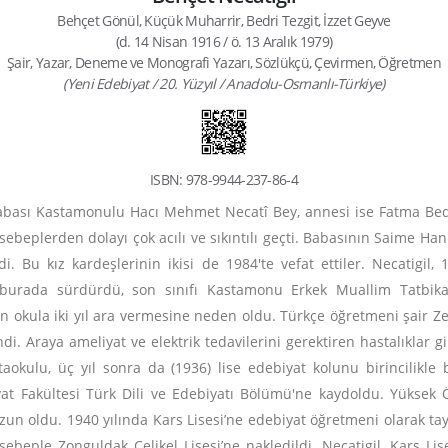
Behçet Gönül, Küçük Muharrir, Bedri Tezgit, İzzet Geyve
(d. 14 Nisan 1916 / ö. 13 Aralık 1979)
Şair, Yazar, Deneme ve Monografi Yazarı, Sözlükçü, Çevirmen, Öğretmen
(Yeni Edebiyat / 20. Yüzyıl / Anadolu-Osmanlı-Türkiye)
ISBN: 978-9944-237-86-4
abası Kastamonulu Hacı Mehmet Necatî Bey, annesi ise Fatma Bedr
beplerden dolayı çok acılı ve sıkıntılı geçti. Babasının Saime Hanı
. Bu kız kardeşlerinin ikisi de 1984'te vefat ettiler. Necatigil, 
r burada sürdürdü, son sınıfı Kastamonu Erkek Muallim Tatbika
n okula iki yıl ara vermesine neden oldu. Türkçe öğretmeni şair Ze
di. Araya ameliyat ve elektrik tedavilerini gerektiren hastalıklar g
ortaokulu, üç yıl sonra da (1936) lise edebiyat kolunu birincilikl
iyat Fakültesi Türk Dili ve Edebiyatı Bölümü'ne kaydoldu. Yüksek
zun oldu. 1940 yılında Kars Lisesi’ne edebiyat öğretmeni olarak tay
ple Zonguldak Çelikel Lisesi’ne nakledildi. Necatigil, Kars Lise