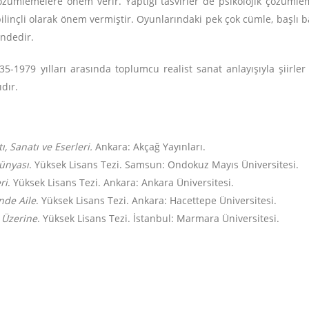
çözümlemelere önem verir. Yaptığı tasvirler de psikolojik çözümle
linçli olarak önem vermiştir. Oyunlarındaki pek çok cümle, başlı ba
indedir.
1979 yılları arasında toplumcu realist sanat anlayışıyla şiirler
dır.
ı, Sanatı ve Eserleri.
Ankara: Akçağ Yayınları.
Dünyası
. Yüksek Lisans Tezi. Samsun: Ondokuz Mayıs Üniversitesi.
ri
. Yüksek Lisans Tezi. Ankara: Ankara Üniversitesi.
inde Aile
. Yüksek Lisans Tezi. Ankara: Hacettepe Üniversitesi.
i Üzerine
. Yüksek Lisans Tezi. İstanbul: Marmara Üniversitesi.