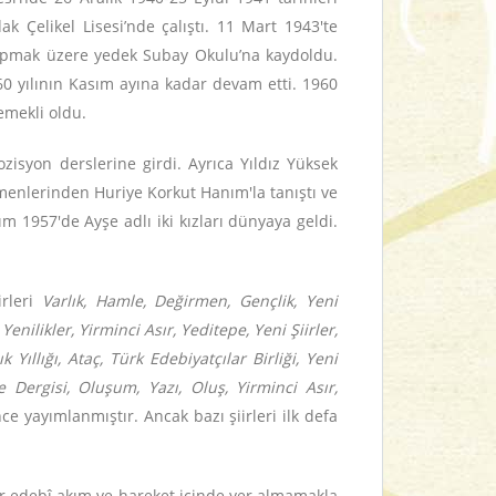
 Çelikel Lisesi’nde çalıştı. 11 Mart 1943'te
i yapmak üzere yedek Subay Okulu’na kaydoldu.
60 yılının Kasım ayına kadar devam etti. 1960
emekli oldu.
pozisyon derslerine girdi. Ayrıca Yıldız Yüksek
tmenlerinden Huriye Korkut Hanım'la tanıştı ve
m 1957'de Ayşe adlı iki kızları dünyaya geldi.
irleri
Varlık, Hamle, Değirmen, Gençlik, Yeni
nilikler, Yirminci Asır, Yeditepe, Yeni Şiirler,
 Yıllığı, Ataç, Türk Edebiyatçılar Birliği, Yeni
e Dergisi, Oluşum, Yazı, Oluş, Yirminci Asır,
ce yayımlanmıştır. Ancak bazı şiirleri ilk defa
çbir edebî akım ve hareket içinde yer almamakla