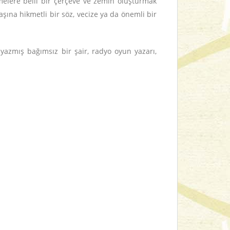
melere belli bir çerçeve ve zemin oluşturmak
şına hikmetli bir söz, vecize ya da önemli bir
 yazmış bağımsız bir şair, radyo oyun yazarı,