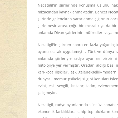
Necatigil'in şiirlerinde konuşma üslûbu hâ
mizacından kaynaklanmaktadır. Behçet Necatig
şiirinde gelenekten yararlanma çığırının öncüle
şiirle nesir arası, çoğu bir mısralık ya da bi
anlamda Divan şairlerinin müfredleri veya mıs
Necatigil'in şiirden sonra en fazla yoğunlaş
oyunu olarak uygulamıştır. Türk ve dünya ra
anlamda şiirleriyle radyo oyunları birbiri
mitolojiye yer vermiştir. Oradan aldığı bazı 
karı-koca ilişkileri, aşk, geleneksellik-mode
dünyası, memur psikolojisi gibi konuları işlem
evlat, eski sevgili, kıskanç kadın, evlenemem
çalışmıştır.
Necatigil, radyo oyunlarında süssüz, sanatsız,
ekonomik farklılıklara sahip toplulukların ko