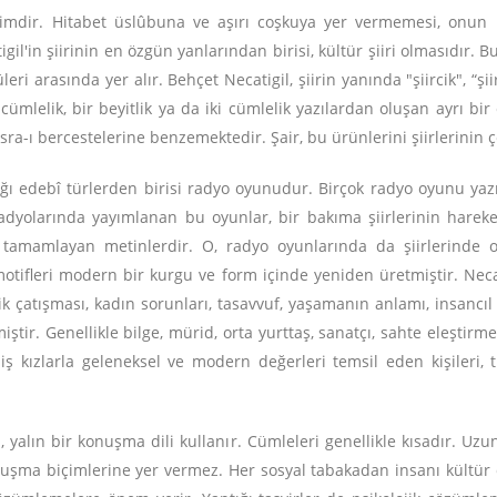
kimdir. Hitabet üslûbuna ve aşırı coşkuya yer vermemesi, onun k
il'in şiirinin en özgün yanlarından birisi, kültür şiiri olmasıdır.
ri arasında yer alır. Behçet Necatigil, şiirin yanında "şiircik", “şii
r cümlelik, bir beyitlik ya da iki cümlelik yazılardan oluşan ayrı bi
ra-ı bercestelerine benzemektedir. Şair, bu ürünlerini şiirlerinin ç
tığı edebî türlerden birisi radyo oyunudur. Birçok radyo oyunu y
dyolarında yayımlanan bu oyunlar, bir bakıma şiirlerinin hareketl
ni tamamlayan metinlerdir. O, radyo oyunlarında da şiirlerinde o
motifleri modern bir kurgu ve form içinde yeniden üretmiştir. Necat
rnlik çatışması, kadın sorunları, tasavvuf, yaşamanın anlamı, insanc
iştir. Genellikle bilge, mürid, orta yurttaş, sanatçı, sahte eleştirm
iş kızlarla geleneksel ve modern değerleri temsil eden kişileri, ti
 yalın bir konuşma dili kullanır. Cümleleri genellikle kısadır. Uzu
nuşma biçimlerine yer vermez. Her sosyal tabakadan insanı kültür dil