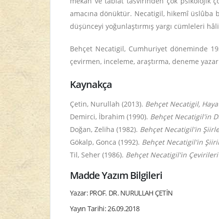
mekân ve tabiat tasvirinden çok psikolojik 
amacına dönüktür. Necatigil, hikemî üslûba bi
düşünceyi yoğunlaştırmış yargı cümleleri hâl
Behçet Necatigil, Cumhuriyet döneminde 1935-
çevirmen, inceleme, araştırma, deneme yazarı
Kaynakça
Çetin, Nurullah (2013).
Behçet Necatigil, Hayat
Demirci, İbrahim (1990).
Behçet Necatigil'in 
Doğan, Zeliha (1982).
Behçet Necatigil'in Şiirle
Gökalp, Gonca (1992).
Behçet Necatigil'in Şiir
Til, Seher (1986).
Behçet Necatigil'in Çeviriler
Madde Yazım Bilgileri
Yazar: PROF. DR. NURULLAH ÇETİN
Yayın Tarihi: 26.09.2018