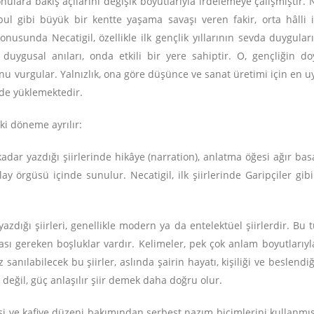
konulara bakış açılarını değişik boyutlarıyla irdelemeye çalışmıştır. N
nbul gibi büyük bir kentte yaşama savaşı veren fakir, orta hâlli in
onusunda Necatigil, özellikle ilk gençlik yıllarının sevda duyguların
in duygusal anıları, onda etkili bir yere sahiptir. O, gençliğin
 vurgular. Yalnızlık, ona göre düşünce ve sanat üretimi için en u
v de yüklemektedir.
iki döneme ayrılır:
kadar yazdığı şiirlerinde hikâye (narration), anlatma öğesi ağır ba
 olay örgüsü içinde sunulur. Necatigil, ilk şiirlerinde Garipçiler gibi
zdığı şiirleri, genellikle modern ya da entelektüel şiirlerdir. Bu t
ı gereken boşluklar vardır. Kelimeler, pek çok anlam boyutlarıyla 
 sanılabilecek bu şiirler, aslında şairin hayatı, kişiliği ve beslendiğ
r değil, güç anlaşılır şiir demek daha doğru olur.
şi ve kafiye düzeni bakımından serbest nazım biçimlerini kullanmıştı