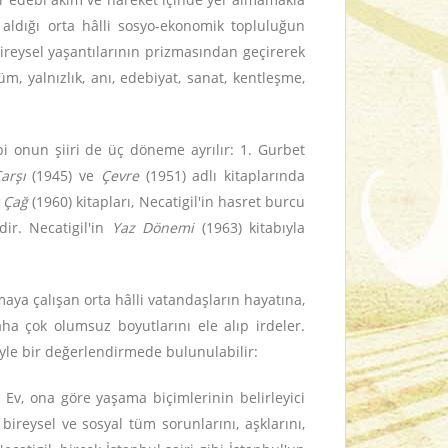
 aldığı orta hâlli sosyo-ekonomik topluluğun
ireysel yaşantılarının prizmasından geçirerek
lüm, yalnızlık, anı, edebiyat, sanat, kentleşme,
ibi onun şiiri de üç döneme ayrılır: 1. Gurbet
arşı
(1945) ve
Çevre
(1951) adlı kitaplarında
 Çağ
(1960) kitapları, Necatigil'in hasret burcu
ir. Necatigil'in
Yaz Dönemi
(1963) kitabıyla
maya çalışan orta hâlli vatandaşların hayatına,
ha çok olumsuz boyutlarını ele alıp irdeler.
şöyle bir değerlendirmede bulunulabilir:
Ev, ona göre yaşama biçimlerinin belirleyici
ireysel ve sosyal tüm sorunlarını, aşklarını,