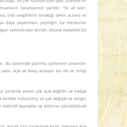
ecatigil, birçok İstanbul şairi gibi İstanbul'un
sanların sorunlarının şairidir. "Ev ve aile",
a, eski sevgililerin bıraktığı derin acılara ve
 doya doya yaşanması, yaşlılığın ise mecburen
ygun zeminlerden biridir. Ölüme metafizik bir
sar. Bu dönemde yazılmış şiirlerinin anlamları
 yalın, açık ve kolay anlaşılır bir dil ve üslûp
ür şiirlerde anlam çok açık değildir ve hikâye
birlikte kullanılmış ve çok değişik ve zengin
i kültürel kaynaklar iyi bilinirse çözülebilecek
r. Ancak bazı şiirlerinde gazel, mesnevi, kıta