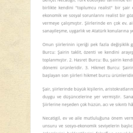
birlikte kendini "toplumcu realist" bir şai
ekonomik ve sosyal sorunlarını realist bir g
vermeye çalışmıştır. Şiirlerinde en çok ev, ail
sanayileşme, uygarlık ve Atatürk konularına ye
Onun şiirlerinin içeriği pek fazla değişiklik
Burcu: Şairin taklit, özenti ve kendini ara
toplanmıştır. 2. Hasret Burcu: Bu, şairin kend
dönemi ürünleridir. 3. Hikmet Burcu: Şairin
başlayan son şiirleri hikmet burcu ürünleridir
Şair, şiirlerinde büyük kişilerin, aristokratl
duygu ve düşüncelerine yer vermiştir. Sanat
Şiirlerine neşeden çok hüzün, acı ve sıkıntı h
Necatigil, ev ve aile mutluluğuna önem verm
unsuru ve sosyo-ekonomik seviyelerin başlıca