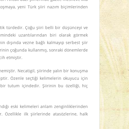
 koşmaya, yeni Türk şiiri nazım biçimlerinden
k türdedir. Çoğu şiiri belli bir düşünceyi ve
emindeki uzantılarından biri olarak görmek
nin dışında vezne bağlı kalmayıp serbest şiir
irlerinin çoğunda kullanmış, sonraki dönemlerde
cih etmiştir.
memiştir. Necatigil, şiirinde yalın bir konuşma
iptir. Özenle seçtiği kelimelerin okuyucu için
bir tutum içindedir. Şiirinin bu özelliği, hiç
dığı eski kelimeleri anlam zenginliklerinden
Özellikle ilk şiirlerinde atasözlerine, halk