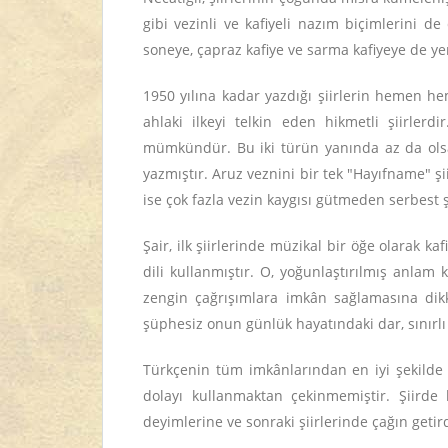
gibi vezinli ve kafiyeli nazım biçimlerini d
soneye, çapraz kafiye ve sarma kafiyeye de yer
1950 yılına kadar yazdığı şiirlerin hemen he
ahlaki ilkeyi telkin eden hikmetli şiirle
mümkündür. Bu iki türün yanında az da olsa p
yazmıştır. Aruz veznini bir tek "Hayıfname" şi
ise çok fazla vezin kaygısı gütmeden serbest şii
Şair, ilk şiirlerinde müzikal bir öğe olarak k
dili kullanmıştır. O, yoğunlaştırılmış anlam 
zengin çağrışımlara imkân sağlamasına dikkat 
şüphesiz onun günlük hayatındaki dar, sınırlı
Türkçenin tüm imkânlarından en iyi şekilde 
dolayı kullanmaktan çekinmemiştir. Şiirde k
deyimlerine ve sonraki şiirlerinde çağın getird