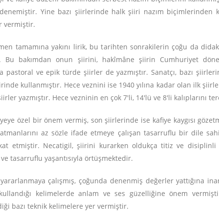
e denemiştir. Yine bazı şiirlerinde halk şiiri nazım biçimlerinden
 vermiştir.
men tamamına yakını lirik, bu tarihten sonrakilerin çoğu da didakti
rdir. Bu bakımdan onun şiirini, hakîmâne şiirin Cumhuriyet dön
astoral ve epik türde şiirler de yazmıştır. Sanatçı, bazı şiirleri
irinde kullanmıştır. Hece veznini ise 1940 yılına kadar olan ilk şi
rler yazmıştır. Hece vezninin en çok 7'li, 14'lü ve 8'li kalıplarını ter
afiyeye özel bir önem vermiş, son şiirlerinde ise kafiye kaygısı gözet
katmanlarını az sözle ifade etmeye çalışan tasarruflu bir dile sah
etmiştir. Necatigil, şiirini kurarken oldukça titiz ve disiplinli 
 ve tasarruflu yaşantısıyla örtüşmektedir.
yararlanmaya çalışmış, çoğunda denenmiş değerler yattığına inan
ullandığı kelimelerde anlam ve ses güzelliğine önem vermiştir. 
iği bazı teknik kelimelere yer vermiştir.