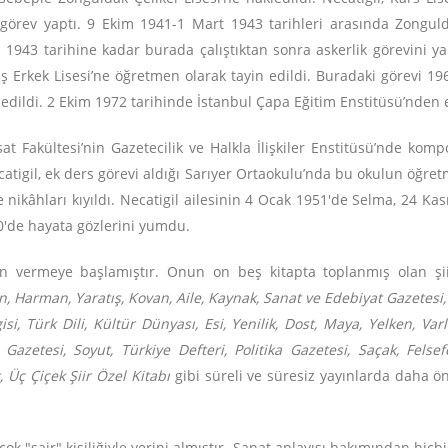
görev yaptı. 9 Ekim 1941-1 Mart 1943 tarihleri arasında Zonguldak
ıs 1943 tarihine kadar burada çalıştıktan sonra askerlik görevin
ş Erkek Lisesi’ne öğretmen olarak tayin edildi. Buradaki görevi 19
ledildi. 2 Ekim 1972 tarihinde İstanbul Çapa Eğitim Enstitüsü’nden 
isat Fakültesi’nin Gazetecilik ve Halkla İlişkiler Enstitüsü’nde kom
atigil, ek ders görevi aldığı Sarıyer Ortaokulu’nda bu okulun öğre
nikâhları kıyıldı. Necatigil ailesinin 4 Ocak 1951'de Selma, 24 Kası
0'de hayata gözlerini yumdu.
ün vermeye başlamıştır. Onun on beş kitapta toplanmış olan şi
, Harman, Yaratış, Kovan, Aile, Kaynak, Sanat ve Edebiyat Gazetesi, Ye
i, Türk Dili, Kültür Dünyası, Esi, Yenilik, Dost, Maya, Yelken, Varlık
azetesi, Soyut, Türkiye Defteri, Politika Gazetesi, Saçak, Felsef
 Üç Çiçek Şiir Özel Kitabı
gibi süreli ve süresiz yayınlarda daha ön
çok "şair" kişiliğiyle yerini almıştır. Sanat anlayışı bakımından hi