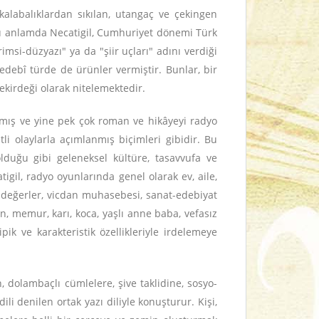
alabalıklardan sıkılan, utangaç ve çekingen
 Bu anlamda Necatigil, Cumhuriyet dönemi Türk
rimsi-düzyazı" ya da "şiir uçları" adını verdiği
r edebî türde de ürünler vermiştir. Bunlar, bir
ekirdeği olarak nitelemektedir.
azmış ve yine pek çok roman ve hikâyeyi radyo
i olaylarla açımlanmış biçimleri gibidir. Bu
lduğu gibi geleneksel kültüre, tasavvufa ve
igil, radyo oyunlarında genel olarak ev, aile,
ıl değerler, vicdan muhasebesi, sanat-edebiyat
en, memur, karı, koca, yaşlı anne baba, vefasız
pik ve karakteristik özellikleriyle irdelemeye
n, dolambaçlı cümlelere, şive taklidine, sosyo-
i denilen ortak yazı diliyle konuşturur. Kişi,