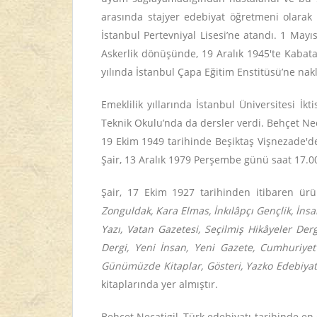
arasında stajyer edebiyat öğretmeni olarak 
İstanbul Pertevniyal Lisesi’ne atandı. 1 May
Askerlik dönüşünde, 19 Aralık 1945'te Kabata
yılında İstanbul Çapa Eğitim Enstitüsü’ne nak
Emeklilik yıllarında İstanbul Üniversitesi İkt
Teknik Okulu’nda da dersler verdi. Behçet Nec
19 Ekim 1949 tarihinde Beşiktaş Vişnezade'de 
Şair, 13 Aralık 1979 Perşembe günü saat 17.0
Şair, 17 Ekim 1927 tarihinden itibaren ür
Zonguldak, Kara Elmas, İnkılâpçı Gençlik, İnsan
Yazı, Vatan
Gazetesi, Seçilmiş Hikâyeler Dergis
Dergi, Yeni İnsan, Yeni Gazete, Cumhuriyet G
Günümüzde Kitaplar, Gösteri, Yazko Edebiyat,
kitaplarında yer almıştır.
Behçet Necatigil, Türk edebiyatı tarihinde en 