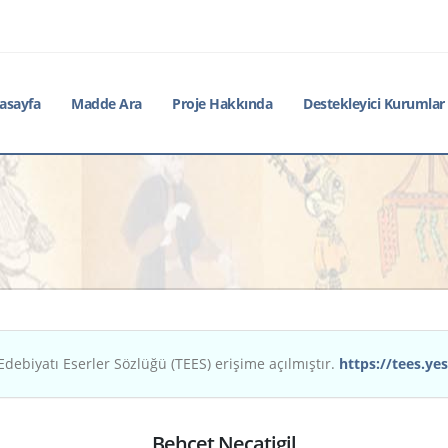
asayfa
Madde Ara
Proje Hakkında
Destekleyici Kurumlar
Edebiyatı Eserler Sözlüğü (TEES) erişime açılmıştır.
https://tees.yes
Behçet Necatigil