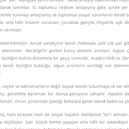
r olarak tanımlar. O, toplumcu realizm anlayışına göre içinde yer
özlemle sunmayı amaçlamış ve toplumun sosyal sorunlarını kendi b
e, orta hâlli insanın sorunları, çocukluk, gençlik, ihtiyarlık, aşk, ö
r vermiştir.
 göstermemiştir. Ancak sanatçının kendi ifadesiyle, pek çok şair g
yış dönemidir. Necatigil'in gurbet burcu dönemi ürünleri,
Kapalı Ç
i kişiliğini bulma dönemine bir geçiş sürecidir.
Arada
(1958) ve
Dar
 kendi kişiliğini bulduğu, olgun ürünlerin verildiği son dönemid
.
arın, seçkin ve kahramanların değil, büyük kentte tutunmaya ve var ol
çı, genellikle karamsar bir dünya görüşüne sahiptir. Hayatın da
âkimdir. Onun, şiirlerinde işlediği konulara genel olarak bakılırsa 
iş, hem bireysel hem de sosyal hayatın merkezine "ev"i almıştır. 
 ölçütüdür. Şair, büyük kentte yaşayan orta hâlli bir vatandaşın b