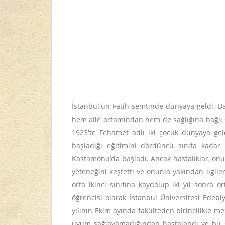
İstanbul'un Fatih semtinde dünyaya geldi. B
hem aile ortamından hem de sağlığına bağlı se
1923'te Fehamet adlı iki çocuk dünyaya geldi
başladığı eğitimini dördüncü sınıfa kada
Kastamonu’da başladı. Ancak hastalıklar, onu
yeteneğini keşfetti ve onunla yakından ilgilen
orta ikinci sınıfına kaydolup iki yıl sonra 
öğrencisi olarak İstanbul Üniversitesi Edeb
yılının Ekim ayında fakülteden birincilikle me
uyum sağlayamadığından hastalandı ve bu sebe