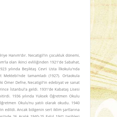
iye Hanım'dır. Necatigil'in çocukluk dönemi,
m'la olan ikinci evliliğinden 1921'de Sabahat,
1923 yılında Beşiktaş Cevri Usta İlkokulu'nda
t Mektebi'nde tamamladı (1927). Ortaokula
ki Ömer Defne, Necatigil'in edebiyat ve sanat
irince İstanbul'a geldi. 1931'de Kabataş Lisesi
e bitirdi. 1936 yılında Yüksek Öğretmen Okulu
 Öğretmen Okulu’nu yatılı olarak okudu. 1940
in edildi. Ancak bölgenin sert iklim şartlarına
si’nde 26 Aralık 1940-25 Eylül 1941 tarihleri