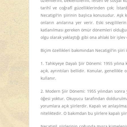
özlemlerini, beklentilerini, felsefî ve sosyal 
tarihî ve coğrafî güzelliklerinden çok; İsta
Necatigil'in şiirinin başlıca konusudur. Aşk k
onların anılarına yer verir. Eski sevgililer
katlanılması gereken ömür dönemleri olduğunu
olgu olarak yaklaştığı gibi ona ahlaki bir işle
Biçim özellikleri bakımından Necatigil'in şiiri 
1. Tahkiyeye Dayalı Şiir Dönemi: 1955 yılına 
açık, ayrıntıları bellidir. Konular, genellikle
kullanır.
2. Modern Şiir Dönemi: 1955 yılından sonra ya
öğesi yoktur. Okuyucu tarafından doldurulmas
yorumlara açık şiirlerdir. Kapalı ve anlaşılmaz
niteliktedir. O bakımdan bu şiirlere kapalı şii
Necatigil, şiirlerinin çoğunda mısra kümeleni