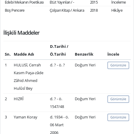
Edebi Mekanın Poetikası
Etüt Yayınları / -
2015
İnceleme
Boş Pencere
Çolpan Kitap / Ankara
2018
Hikâye
İlişkili Maddeler
D.Tarihi /
Sn.
Madde Adı
Ö.Tarihi
Benzerlik
İncele
1
HULUSî, Cerrah
d. ? - ö. ?
Doğum Yeri
Görüntüle
Kasım Paşa-zâde
Zâhid Ahmed
Hulûsî Bey
2
HIZRÎ
d. ? - ö.
Doğum Yeri
Görüntüle
1547/48
3
Yaman Koray
d. 1934 - ö.
Doğum Yeri
Görüntüle
06 Mart
2006