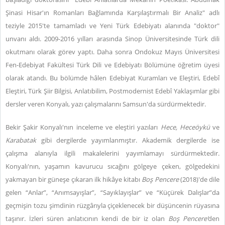
Şinasi Hisar'ın Romanları Bağlamında Karşılaştırmalı Bir Analiz" adlı
teziyle 2015'te tamamladı ve Yeni Türk Edebiyatı alanında "doktor"
unvanı aldı. 2009-2016 yılları arasında Sinop Üniversitesinde Türk dili
okutmanı olarak görev yaptı. Daha sonra Ondokuz Mayıs Üniversitesi
Fen-Edebiyat Fakültesi Türk Dili ve Edebiyatı Bölümüne öğretim üyesi
olarak atandı. Bu bölümde hâlen Edebiyat Kuramları ve Eleştiri, Edebî
Eleştiri, Türk Şiir Bilgisi, Anlatıbilim, Postmodernist Edebî Yaklaşımlar gibi
dersler veren Konyalı, yazı çalışmalarını Samsun'da sürdürmektedir.
Bekir Şakir Konyalı'nın inceleme ve eleştiri yazıları
Hece, Heceöykü
ve
Karabatak
gibi dergilerde yayımlanmıştır. Akademik dergilerde ise
çalışma alanıyla ilgili makalelerini yayımlamayı sürdürmektedir.
Konyalı'nın, yaşamın kavurucu sıcağını gölgeye çeken, gölgedekini
yakmayan bir güneşe çıkaran ilk hikâye kitabı
Boş Pencere
(2018)'de dile
gelen “Anlar”, “Anımsayışlar”, “Sayıklayışlar” ve “Küçürek Dalışlar”da
geçmişin tozu şimdinin rüzgârıyla çiçeklenecek bir düşüncenin rüyasına
taşınır. İzleri süren anlatıcının kendi de bir iz olan
Boş Pencere’
den