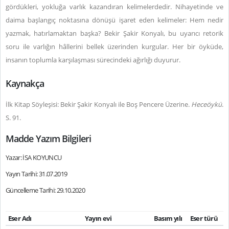
gördükleri, yokluğa varlık kazandıran kelimelerdedir. Nihayetinde ve
daima başlangıç noktasına dönüşü işaret eden kelimeler: Hem nedir
yazmak, hatırlamaktan başka? Bekir Şakir Konyalı, bu uyarıcı retorik
soru ile varlığın hâllerini bellek üzerinden kurgular. Her bir öyküde,
insanın toplumla karşılaşması sürecindeki ağırlığı duyurur.
Kaynakça
İlk Kitap Söyleşisi: Bekir Şakir Konyalı ile Boş Pencere Üzerine.
Heceöykü
.
S. 91.
Madde Yazım Bilgileri
Yazar: İSA KOYUNCU
Yayın Tarihi: 31.07.2019
Güncelleme Tarihi: 29.10.2020
Eser Adı
Yayın evi
Basım yılı
Eser türü