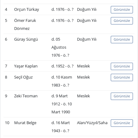
4
Orçun Türkay
d. 1976 - ö. ?
Doğum Yılı
Görüntüle
5
Ömer Faruk
d. 1976 - ö. ?
Doğum Yılı
Görüntüle
Dönmez
6
Güray Süngü
d. 05
Doğum Yılı
Görüntüle
Ağustos
1976 - ö. ?
7
Yaşar Kaplan
d. 1952 - ö. ?
Meslek
Görüntüle
8
Seçil Oğuz
d. 10 Kasım
Meslek
Görüntüle
1983 - ö. ?
9
Zeki Teoman
d. 9 Mart
Meslek
Görüntüle
1912 - ö. 10
Mart 1990
10
Murat Belge
d. 16 Mart
Alan/Yüzyıl/Saha
Görüntüle
1943 - ö. ?