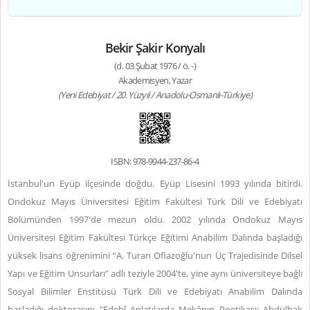
Bekir Şakir Konyalı
(d. 03 Şubat 1976 / ö. -)
Akademisyen, Yazar
(Yeni Edebiyat / 20. Yüzyıl / Anadolu-Osmanlı-Türkiye)
ISBN: 978-9944-237-86-4
İstanbul'un Eyüp ilçesinde doğdu. Eyüp Lisesini 1993 yılında bitirdi.
Ondokuz Mayıs Üniversitesi Eğitim Fakültesi Türk Dili ve Edebiyatı
Bölümünden 1997'de mezun oldu. 2002 yılında Ondokuz Mayıs
Üniversitesi Eğitim Fakültesi Türkçe Eğitimi Anabilim Dalında başladığı
yüksek lisans öğrenimini “A. Turan Oflazoğlu'nun Üç Trajedisinde Dilsel
Yapı ve Eğitim Unsurları” adlı teziyle 2004'te, yine aynı üniversiteye bağlı
Sosyal Bilimler Enstitüsü Türk Dili ve Edebiyatı Anabilim Dalında
başladığı doktorasını "Edebî Anlatılarda Mekânın Poetikası: Abdülhak