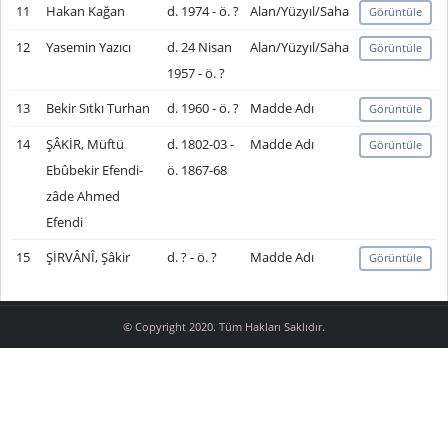
11
Hakan Kağan
d. 1974 - ö. ?
Alan/Yüzyıl/Saha
Görüntüle
12
Yasemin Yazıcı
d. 24 Nisan
Alan/Yüzyıl/Saha
Görüntüle
1957 - ö. ?
13
Bekir Sıtkı Turhan
d. 1960 - ö. ?
Madde Adı
Görüntüle
14
ŞÂKİR, Müftü
d. 1802-03 -
Madde Adı
Görüntüle
Ebûbekir Efendi-
ö. 1867-68
zâde Ahmed
Efendi
15
ŞİRVÂNÎ, Şâkir
d. ? - ö. ?
Madde Adı
Görüntüle
© Copyright 2020. Tüm Hakları Saklıdır.