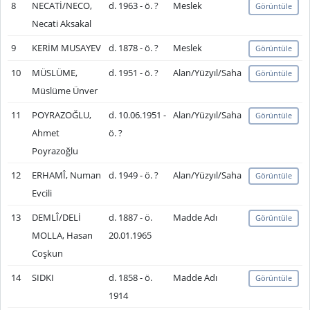
8
NECATİ/NECO,
d. 1963 - ö. ?
Meslek
Görüntüle
Necati Aksakal
9
KERİM MUSAYEV
d. 1878 - ö. ?
Meslek
Görüntüle
10
MÜSLÜME,
d. 1951 - ö. ?
Alan/Yüzyıl/Saha
Görüntüle
Müslüme Ünver
11
POYRAZOĞLU,
d. 10.06.1951 -
Alan/Yüzyıl/Saha
Görüntüle
Ahmet
ö. ?
Poyrazoğlu
12
ERHAMÎ, Numan
d. 1949 - ö. ?
Alan/Yüzyıl/Saha
Görüntüle
Evcili
13
DEMLÎ/DELİ
d. 1887 - ö.
Madde Adı
Görüntüle
MOLLA, Hasan
20.01.1965
Coşkun
14
SIDKI
d. 1858 - ö.
Madde Adı
Görüntüle
1914