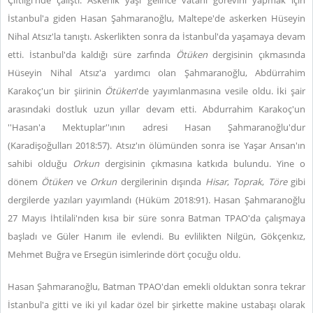
Çiftliği'nde çalıştı. Askerlik yaşı gelince vatanî görevini yapmak için
İstanbul'a giden Hasan Şahmaranoğlu, Maltepe'de askerken Hüseyin
Nihal Atsız'la tanıştı. Askerlikten sonra da İstanbul'da yaşamaya devam
etti. İstanbul'da kaldığı süre zarfında
Ötüken
dergisinin çıkmasında
Hüseyin Nihal Atsız'a yardımcı olan Şahmaranoğlu, Abdürrahim
Karakoç'un bir şiirinin
Ötüken
'de yayımlanmasına vesile oldu. İki şair
arasındaki dostluk uzun yıllar devam etti. Abdurrahim Karakoç'un
''Hasan'a Mektuplar''ının adresi Hasan Şahmaranoğlu'dur
(Karadişoğulları 2018:57). Atsız'ın ölümünden sonra ise Yaşar Arısan'ın
sahibi olduğu
Orkun
dergisinin çıkmasına katkıda bulundu. Yine o
dönem
Ötüken
ve
Orkun
dergilerinin dışında
Hisar
,
Toprak
,
Töre
gibi
dergilerde yazıları yayımlandı (Hüküm 2018:91). Hasan Şahmaranoğlu
27 Mayıs İhtilali'nden kısa bir süre sonra Batman TPAO'da çalışmaya
başladı ve Güler Hanım ile evlendi. Bu evlilikten Nilgün, Gökçenkız,
Mehmet Buğra ve Ersegün isimlerinde dört çocuğu oldu.
Hasan Şahmaranoğlu, Batman TPAO'dan emekli olduktan sonra tekrar
İstanbul'a gitti ve iki yıl kadar özel bir şirkette makine ustabaşı olarak