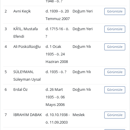
1948 - ö. ?
2
Avni Keçik
d. 1939 - ö. 20
Doğum Yeri
Görüntüle
Temmuz 2007
3
KÂ’İL, Mustafa
d. 1715-16 - ö.
Doğum Yeri
Görüntüle
Efendi
?
4
Ali Püsküllüoğlu
d. 1 Ocak
Doğum Yılı
Görüntüle
1935 - ö. 24
Haziran 2008
5
SÜLEYMAN,
d. 1935 - ö. ?
Doğum Yılı
Görüntüle
Süleyman Uysal
6
Erdal Öz
d. 26 Mart
Doğum Yılı
Görüntüle
1935 - ö. 06
Mayıs 2006
7
İBRAHİM DABAK
d. 10.10.1938 -
Meslek
Görüntüle
ö. 11.09.2003