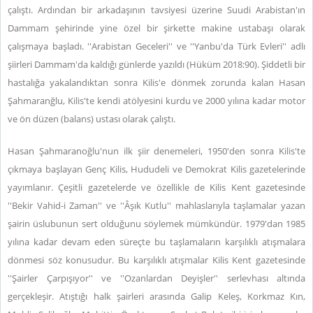
çalıştı. Ardından bir arkadaşının tavsiyesi üzerine Suudi Arabistan'ın
Dammam şehirinde yine özel bir şirkette makine ustabaşı olarak
çalışmaya başladı. ''Arabistan Geceleri'' ve ''Yanbu'da Türk Evleri'' adlı
şiirleri Dammam'da kaldığı günlerde yazıldı (Hüküm 2018:90). Şiddetli bir
hastalığa yakalandıktan sonra Kilis'e dönmek zorunda kalan Hasan
Şahmaranğlu, Kilis'te kendi atölyesini kurdu ve 2000 yılına kadar motor
ve ön düzen (balans) ustası olarak çalıştı.
Hasan Şahmaranoğlu'nun ilk şiir denemeleri, 1950'den sonra Kilis'te
çıkmaya başlayan Genç Kilis, Hududeli ve Demokrat Kilis gazetelerinde
yayımlanır. Çeşitli gazetelerde ve özellikle de Kilis Kent gazetesinde
''Bekir Vahid-i Zaman'' ve ''Âşık Kutlu'' mahlaslarıyla taşlamalar yazan
şairin üslubunun sert olduğunu söylemek mümkündür. 1979'dan 1985
yılına kadar devam eden süreçte bu taşlamaların karşılıklı atışmalara
dönmesi söz konusudur. Bu karşılıklı atışmalar Kilis Kent gazetesinde
''Şairler Çarpışıyor'' ve ''Ozanlardan Deyişler'' serlevhası altında
gerçekleşir. Atıştığı halk şairleri arasında Galip Keleş, Korkmaz Kın,