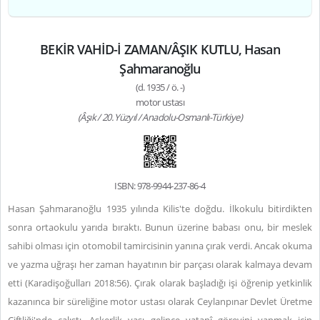
BEKİR VAHİD-İ ZAMAN/ÂŞIK KUTLU, Hasan
Şahmaranoğlu
(d. 1935 / ö. -)
motor ustası
(Âşık / 20. Yüzyıl / Anadolu-Osmanlı-Türkiye)
ISBN: 978-9944-237-86-4
Hasan Şahmaranoğlu 1935 yılında Kilis'te doğdu. İlkokulu bitirdikten
sonra ortaokulu yarıda bıraktı. Bunun üzerine babası onu, bir meslek
sahibi olması için otomobil tamircisinin yanına çırak verdi. Ancak okuma
ve yazma uğraşı her zaman hayatının bir parçası olarak kalmaya devam
etti (Karadişoğulları 2018:56). Çırak olarak başladığı işi öğrenip yetkinlik
kazanınca bir süreliğine motor ustası olarak Ceylanpınar Devlet Üretme