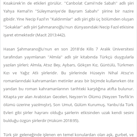
Kısakürek'in de etkileri görülür. ''Canbolat Camii'nde Sabah'' adlı şiiri
Yahya Kemal'in ''Süleymaniye'de Bayram Sabahı'' şiirine bir nazire
gibidir. Yine Necip Fazıl'ın ''Kaldırımlar'' adlı şiiri gibi üç bölümden oluşan
''Sokaklar'' adlı şiiri Şahmaranoğlu'nun dünyasındaki Necip Fazıl etkisine
işaret etmektedir (Macit 2013:442).
Hasan Şahmaranoğlu'nun en son 2018'de Kilis 7 Aralık Üniversitesi
tarafından yayımlanan ''Almıla'' adlı şiir kitabında Türkçü duygularla
yazılan şiirleri; Almıla, Atsız Bey, Aybars, Gökçen Kız, Güntülü, Türkmen
Kızı ve Yağız Atlı şiirleridir. Bu şiirlerinde Hüseyin Nihal Atsız'ın
romanlarındaki kahramanları metinler arası bir biçimde kullanırken öte
yandan bu roman kahramanlarının tarihteki karşılığına atıfta bulunur.
Kitapta yer alan Arabistan Geceleri, Neyzen'in Ölümü (Neyzen Tevfik'in
ölümü üzerine yazılmıştır), Son Umut, Gülüm Kurumuş, Yanbu'da Türk
Evleri gibi şiirler hayranı olduğu şairlerin etkisinden uzak kendi sesini
bulduğu özgün şiirlerdir (Hüküm 2018:95).
Türk şiir geleneğinde işlenen en temel konulardan olan aşk, gurbet, ve