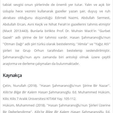
tabiat sevgisi onun şiirlerinde de önemli yer tutar. Yalın ve açık bir
üslupla hece veznini kullanarak gazeller yazan şair, duyuş ve ruh
akrabası olduğunu düşündüğü Edirneli Nazmi, Abdullah Sermest,
Abdullah Ercan, Avni Keçik ve Nihat Ferah'ın gazellerini tahmis etmiştir
(Macit 2013:443). Bunlarla birlikte Prof. Dr. Muhsin Macit'in ''Gurbet
Gazeli'' adlı şiirine de bir tahmisi vardır. Hasan Şahmaranoğlu'nun
''Otman Dağı'' adlı şiiri türkü olarak bestelenmiş; ''Almıla'' ve ''Yağız Atlı''
şiirleri ise Grup Orhun tarafından bestelenip seslendirilmiştir.
Şahmaranoğlu'nun aynı zamanda biri antoloji olmak üzere çeşitli
araştırma ve derleme çalışmaları da bulunmaktadır.
Kaynakça
Çetin, Nurullah (2018). ''Hasan Şahmaranoğlu'nun Şiirine Bir Nazar''.
Kilis'te Bilge Bir Kalem Hasan Şahmaranoğlu
. Ed. Muhammed Hüküm.
Kilis: Kilis 7 Aralık Üniversitesi KİTAM Yay. 105-112.
Hüküm, Muhammed (2018). ''Hasan Şahmaranoğlu'nun Şiirleri Üzerine
Bir Değerlendirme''.
Kilis'te Bilge Bir Kalem Hasan Şahmaranoğlu
. Ed.