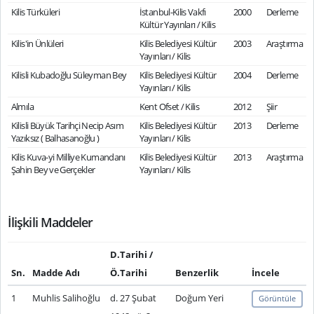
Kilis Türküleri
İstanbul-Kilis Vakfı
2000
Derleme
Kültür Yayınları / Kilis
Kilis'in Ünlüleri
Kilis Belediyesi Kültür
2003
Araştırma
Yayınları / Kilis
Kilisli Kubadoğlu Süleyman Bey
Kilis Belediyesi Kültür
2004
Derleme
Yayınları / Kilis
Almıla
Kent Ofset / Kilis
2012
Şiir
Kilisli Büyük Tarihçi Necip Asım
Kilis Belediyesi Kültür
2013
Derleme
Yazıksız ( Balhasanoğlu )
Yayınları / Kilis
Kilis Kuva-yi Milliye Kumandanı
Kilis Belediyesi Kültür
2013
Araştırma
Şahin Bey ve Gerçekler
Yayınları / Kilis
İlişkili Maddeler
D.Tarihi /
Sn.
Madde Adı
Ö.Tarihi
Benzerlik
İncele
1
Muhlis Salihoğlu
d. 27 Şubat
Doğum Yeri
Görüntüle