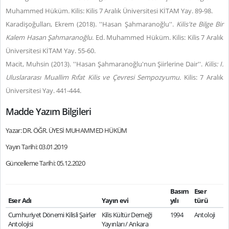
Muhammed Hüküm. Kilis: Kilis 7 Aralık Üniversitesi KİTAM Yay. 89-98.
Karadişoğulları, Ekrem (2018). ''Hasan Şahmaranoğlu''.
Kilis'te Bilge Bir
Kalem Hasan Şahmaranoğlu
. Ed. Muhammed Hüküm. Kilis: Kilis 7 Aralık
Üniversitesi KİTAM Yay. 55-60.
Macit, Muhsin (2013). ''Hasan Şahmaranoğlu'nun Şiirlerine Dair''.
Kilis: I.
Uluslararası Muallim Rıfat Kilis ve Çevresi Sempozyumu.
Kilis: 7 Aralık
Üniversitesi Yay. 441-444.
Madde Yazım Bilgileri
Yazar: DR. ÖĞR. ÜYESİ MUHAMMED HÜKÜM
Yayın Tarihi: 03.01.2019
Güncelleme Tarihi: 05.12.2020
Basım
Eser
Eser Adı
Yayın evi
yılı
türü
Cumhuriyet Dönemi Kilisli Şairler
Kilis Kültür Derneği
1994
Antoloji
Antolojisi
Yayınları / Ankara