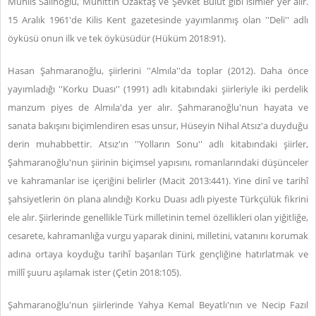
Muhlis Salihoğlu, Muhittin Özaktaş ve Şevket Bulut gibi isimler yer alır.
15 Aralık 1961'de Kilis Kent gazetesinde yayımlanmış olan ''Deli'' adlı
öyküsü onun ilk ve tek öyküsüdür (Hüküm 2018:91).
Hasan Şahmaranoğlu, şiirlerini ''Almıla''da toplar (2012). Daha önce
yayımladığı ''Korku Duası'' (1991) adlı kitabındaki şiirleriyle iki perdelik
manzum piyes de Almıla'da yer alır. Şahmaranoğlu'nun hayata ve
sanata bakışını biçimlendiren esas unsur, Hüseyin Nihal Atsız'a duyduğu
derin muhabbettir. Atsız'ın ''Yolların Sonu'' adlı kitabındaki şiirler,
Şahmaranoğlu'nun şiirinin biçimsel yapısını, romanlarındaki düşünceler
ve kahramanlar ise içeriğini belirler (Macit 2013:441). Yine dinî ve tarihî
şahsiyetlerin ön plana alındığı Korku Duası adlı piyeste Türkçülük fikrini
ele alır. Şiirlerinde genellikle Türk milletinin temel özellikleri olan yiğitliğe,
cesarete, kahramanlığa vurgu yaparak dinini, milletini, vatanını korumak
adına ortaya koyduğu tarihî başarıları Türk gençliğine hatırlatmak ve
millî şuuru aşılamak ister (Çetin 2018:105).
Şahmaranoğlu'nun şiirlerinde Yahya Kemal Beyatlı'nın ve Necip Fazıl