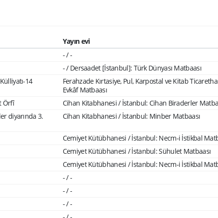
Yayın evi
- / -
- / Dersaadet [İstanbul]: Türk Dünyası Matbaası
Külliyatı-14
Ferahzade Kırtasiye, Pul, Karpostal ve Kitab Ticaretha
Evkâf Matbaası
 Örfî
Cihan Kitabhanesi / İstanbul: Cihan Biraderler Matba
ler diyarında 3.
Cihan Kitabhanesi / İstanbul: Minber Matbaası
Cemiyet Kütübhanesi / İstanbul: Necm-i İstikbal Mat
Cemiyet Kütübhanesi / İstanbul: Sühulet Matbaası
Cemiyet Kütübhanesi / İstanbul: Necm-i İstikbal Mat
- / -
- / -
- / -
- / -