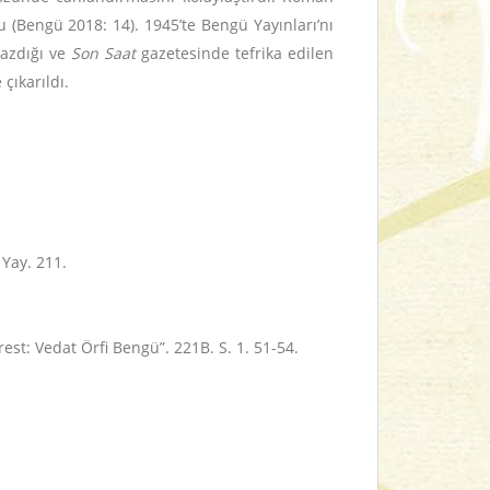
 (Bengü 2018: 14). 1945’te Bengü Yayınları’nı
yazdığı ve
Son Saat
gazetesinde tefrika edilen
çıkarıldı.
 Yay. 211.
st: Vedat Örfi Bengü”. 221B. S. 1. 51-54.