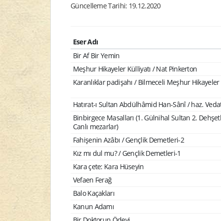
Güncelleme Tarihi: 19.12.2020
Eser Adı
Bir Af Bir Yemin
Meşhur Hikayeler Külliyatı / Nat Pinkerton
Karanlıklar padişahı / Bilmeceli Meşhur Hikayeler 
Hatırat-ı Sultan Abdülhâmid Han-Sânî / haz. Vedat
Binbirgece Masalları (1. Gülnihal Sultan 2. Dehşet
Canlı mezarlar)
Fahişenin Azâbı / Gençlik Demetleri-2
Kız mı dul mu? / Gençlik Demetleri-1
Kara çete: Kara Hüseyin
Vefaen Ferağ
Balo Kaçakları
Kanun Adamı
Bir Doktorun Ödevi