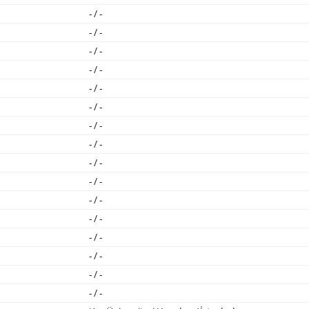
- / -
- / -
- / -
- / -
- / -
- / -
- / -
- / -
- / -
- / -
- / -
- / -
- / -
- / -
- / -
- / -