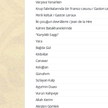
Varşova Yanarken
Krup fabrikalarında bir Fransız casusu / Gaston L
Perili koltuk / Gaston Leroux
İki çocuğun devriâlemi / Jean de la Hire
Kahire Batakhanelerinde
"Karşılıklı Saygı"
Yara
Bağda Gül
Kılıbıklar
Canavar
Keloğlan
Günahım
Sızlayan Kalp
Ayşe'nin Duası
Vurun Kahpeye
Allah Kerim
Ateşten Gömlek