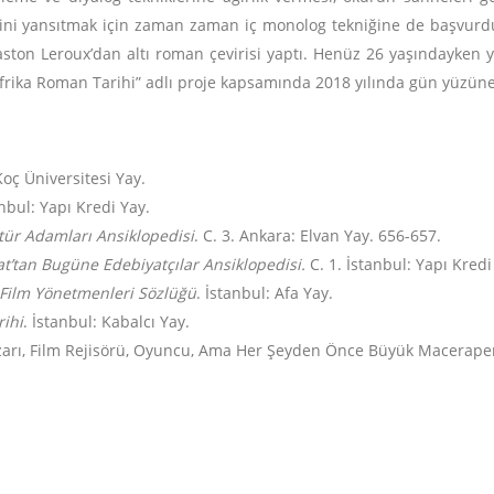
rini yansıtmak için zaman zaman iç monolog tekniğine de başvurdu
Gaston Leroux’dan altı roman çevirisi yaptı. Henüz 26 yaşındayken 
frika Roman Tarihi” adlı proje kapsamında 2018 yılında gün yüzüne 
Koç Üniversitesi Yay.
anbul: Yapı Kredi Yay.
ltür Adamları Ansiklopedisi
. C. 3. Ankara: Elvan Yay. 656-657.
t’tan Bugüne Edebiyatçılar Ansiklopedisi.
C. 1. İstanbul: Yapı Kredi
 Film Yönetmenleri Sözlüğü
. İstanbul: Afa Yay.
ihi
. İstanbul: Kabalcı Yay.
azarı, Film Rejisörü, Oyuncu, Ama Her Şeyden Önce Büyük Macerapere