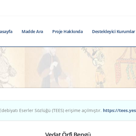
asayfa
Madde Ara
Proje Hakkında
Destekleyici Kurumlar
Edebiyatı Eserler Sözlüğü (TEES) erişime açılmıştır.
https://tees.yes
Vedat Örfi Bengü