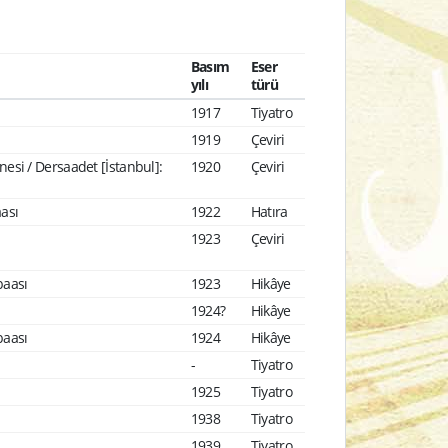
Basım
Eser
yılı
türü
1917
Tiyatro
1919
Çeviri
nesi / Dersaadet [İstanbul]:
1920
Çeviri
ası
1922
Hatıra
1923
Çeviri
baası
1923
Hikâye
1924?
Hikâye
baası
1924
Hikâye
-
Tiyatro
1925
Tiyatro
1938
Tiyatro
1939
Tiyatro