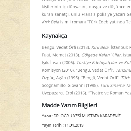
kişilerinin iç dünyasını, duygu ve düşüncele
kuran sanatçı, ünlü Fransız polisiye yazarı 
Kırk Bela
isimli romanı “Türk Edebiyatı’nda Te
Kaynakça
Bengü, Vedat Örfi (2018).
Kırk Bela
. İstanbul: 
Fuat, Memet (2013).
Gölgede Kalan Yıllar
. İst
Işık, İhsan (2006).
Türkiye Edebiyatçılar ve Kü
Komisyon (2010). “Bengü, Vedat Örfi”.
Tanzima
Özgüç, Agâh (1995). “Bengü, Vedat Örfi”.
Türk
Scognamillo, Giovanni (1998).
Türk Sinema Tar
Üyepazarcı, Erol (2016). “Tiyatro ve Roman Y
Madde Yazım Bilgileri
Yazar: DR. ÖĞR. ÜYESİ MUSTAFA KARADENİZ
Yayın Tarihi: 11.04.2019