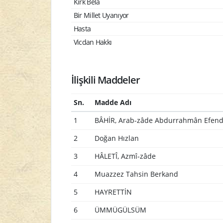
Kırk Bela
Bir Millet Uyanıyor
Hasta
Vicdan Hakkı
İlişkili Maddeler
Sn.
Madde Adı
1
BÂHİR, Arab-zâde Abdurrahmân Efend
2
Doğan Hızlan
3
HÂLETÎ, Azmî-zâde
4
Muazzez Tahsin Berkand
5
HAYRETTİN
6
ÜMMÜGÜLSÜM