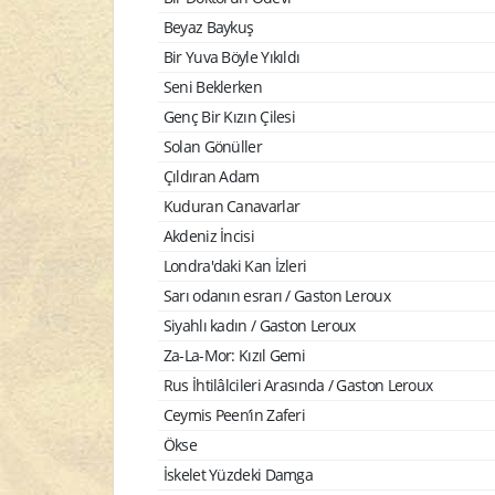
Beyaz Baykuş
Bir Yuva Böyle Yıkıldı
Seni Beklerken
Genç Bir Kızın Çilesi
Solan Gönüller
Çıldıran Adam
Kuduran Canavarlar
Akdeniz İncisi
Londra'daki Kan İzleri
Sarı odanın esrarı / Gaston Leroux
Siyahlı kadın / Gaston Leroux
Za-La-Mor: Kızıl Gemi
Rus İhtilâlcileri Arasında / Gaston Leroux
Ceymis Peen’in Zaferi
Ökse
İskelet Yüzdeki Damga