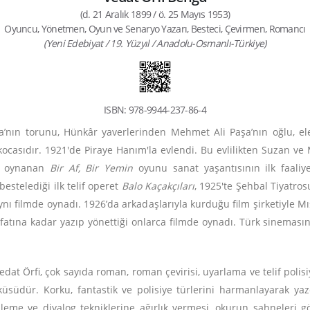
(d. 21 Aralık 1899 / ö. 25 Mayıs 1953)
Oyuncu, Yönetmen, Oyun ve Senaryo Yazarı, Besteci, Çevirmen, Romancı
(Yeni Edebiyat / 19. Yüzyıl / Anadolu-Osmanlı-Türkiye)
ISBN: 978-9944-237-86-4
şa’nın torunu, Hünkâr yaverlerinden Mehmet Ali Paşa’nın oğlu, e
ocasıdır. 1921'de Piraye Hanım'la evlendi. Bu evlilikten Suzan ve 
na oynanan
Bir Af, Bir Yemin
oyunu sanat yaşantısının ilk faaliy
bestelediği ilk telif operet
Balo Kaçakçıları
, 1925'te Şehbal Tiyatros
nı filmde oynadı. 1926’da arkadaşlarıyla kurduğu film şirketiyle Mıs
i vefatına kadar yazıp yönettiği onlarca filmde oynadı. Türk sinema
dat Örfi, çok sayıda roman, roman çevirisi, uyarlama ve telif polis
yküsüdür. Korku, fantastik ve polisiye türlerini harmanlayarak y
leme ve diyalog tekniklerine ağırlık vermesi, okurun sahneleri g