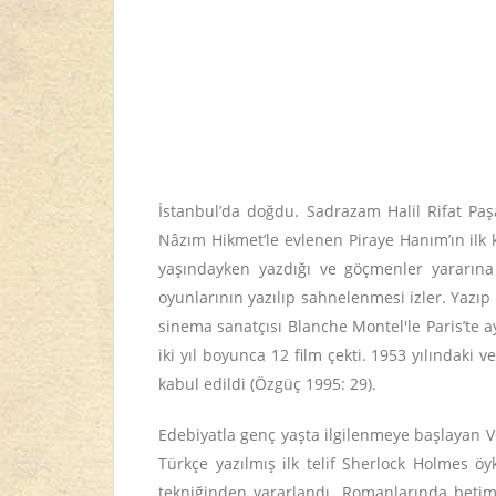
İstanbul’da doğdu. Sadrazam Halil Rifat Pa
Nâzım Hikmet’le evlenen Piraye Hanım’ın ilk k
yaşındayken yazdığı ve göçmenler yararı
oyunlarının yazılıp sahnelenmesi izler. Yazıp 
sinema sanatçısı Blanche Montel'le Paris’te ay
iki yıl boyunca 12 film çekti. 1953 yılındak
kabul edildi (Özgüç 1995: 29).
Edebiyatla genç yaşta ilgilenmeye başlayan Ve
Türkçe yazılmış ilk telif Sherlock Holmes ö
tekniğinden yararlandı. Romanlarında betim