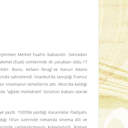
leştirmen Memet Fuat’ın babasıdır. Sonradan
Memet (Fuat) isimlerinde iki çocukları oldu.17
etidir. Bunu,
Vefaen Ferağ
ve
Kanun Adamı
u’nda sahnelendi. İstanbul’da tanıştığı Fransız
ır sinemanın temellerini attı. Mısır’da kaldığı
sında “ağdalı melodram” türünün babası olarak
iye yazdı. 1920’de yazdığı
Karanlıklar Padişahı
,
azdığı 10’un üzerinde romanda sinema dili ve
özünde canlandırmasını kolaylaştırdı. Roman