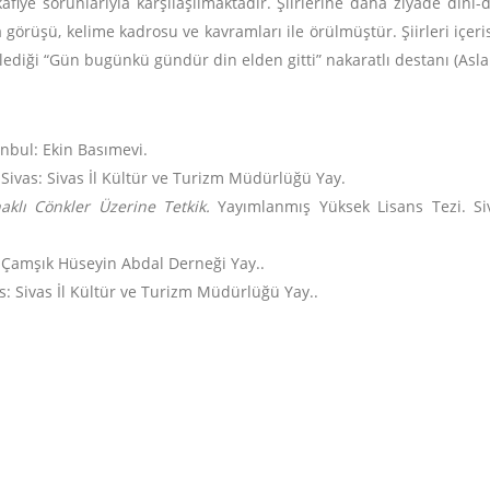
kafiye sorunlarıyla karşılaşılmaktadır. Şiirlerine daha ziyade dinî-d
a görüşü, kelime kadrosu ve kavramları ile örülmüştür. Şiirleri içer
lediği “Gün bugünkü gündür din elden gitti” nakaratlı destanı (Asla
nbul: Ekin Basımevi.
.
Sivas: Sivas İl Kültür ve Turizm Müdürlüğü Yay.
klı Cönkler Üzerine Tetkik.
Yayımlanmış Yüksek Lisans Tezi.
Si
: Çamşık Hüseyin Abdal Derneği Yay..
s: Sivas İl Kültür ve Turizm Müdürlüğü Yay..