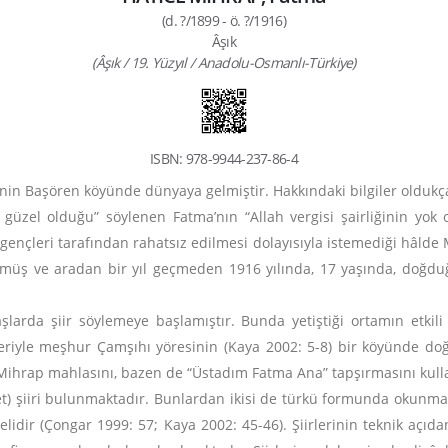
(d. ?/1899 - ö. ?/1916)
Âşık
(Âşık / 19. Yüzyıl / Anadolu-Osmanlı-Türkiye)
ISBN: 978-9944-237-86-4
ği’nin Başören köyünde dünyaya gelmiştir. Hakkındaki bilgiler oldukç
güzel olduğu” söylenen Fatma’nın “Allah vergisi şairliğinin yok 
gençleri tarafından rahatsız edilmesi dolayısıyla istemediği hâlde 
ş ve aradan bir yıl geçmeden 1916 yılında, 17 yaşında, doğduğu
arda şiir söylemeye başlamıştır. Bunda yetiştiği ortamın etkil
leriyle meşhur Çamşıhı yöresinin (Kaya 2002: 5-8) bir köyünde do
ihrap mahlasını, bazen de “Üstadım Fatma Ana” tapşırmasını kulla
t) şiiri bulunmaktadır. Bunlardan ikisi de türkü formunda okunmakta
elidir (Çongar 1999: 57; Kaya 2002: 45-46). Şiirlerinin teknik açıd