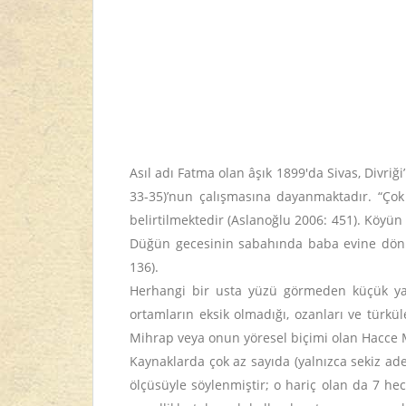
Asıl adı Fatma olan âşık 1899'da Sivas, Divri
33-35)’nun çalışmasına dayanmaktadır. “Çok 
belirtilmektedir (Aslanoğlu 2006: 451). Köyün 
Düğün gecesinin sabahında baba evine dönmü
136).
Herhangi bir usta yüzü görmeden küçük yaşl
ortamların eksik olmadığı, ozanları ve türkü
Mihrap veya onun yöresel biçimi olan Hacce M
Kaynaklarda çok az sayıda (yalnızca sekiz ade
ölçüsüyle söylenmiştir; o hariç olan da 7 hec