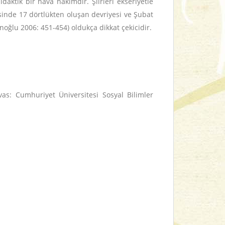
idaktik bir hava hâkimdir. Şiirleri ekseriyetle
isinde 17 dörtlükten oluşan devriyesi ve Şubat
noğlu 2006: 451-454) oldukça dikkat çekicidir.
vas: Cumhuriyet Üniversitesi Sosyal Bilimler