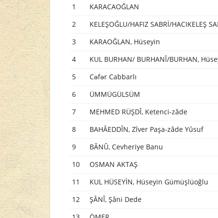
1
KARACAOĞLAN
2
KELEŞOĞLU/HAFIZ SABRİ/HACIKELEŞ SABR
3
KARAOĞLAN, Hüseyin
4
KUL BURHAN/ BURHANÎ/BURHAN, Hüsey
5
Cəfər Cabbarlı
6
ÜMMÜGÜLSÜM
7
MEHMED RÜŞDÎ, Ketenci-zâde
8
BAHÂEDDÎN, Zîver Paşa-zâde Yûsuf
9
BÂNÛ, Cevheriye Banu
10
OSMAN AKTAŞ
11
KUL HÜSEYİN, Hüseyin Gümüşlüoğlu
12
ŞÂNÎ, Şâni Dede
13
ÖMER