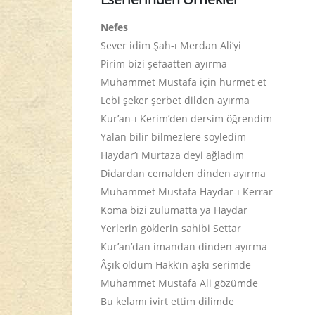
Nefes
Sever idim Şah-ı Merdan Ali’yi
Pirim bizi şefaatten ayırma
Muhammet Mustafa için hürmet et
Lebi şeker şerbet dilden ayırma
Kur’an-ı Kerim’den dersim öğrendim
Yalan bilir bilmezlere söyledim
Haydar’ı Murtaza deyi ağladım
Didardan cemalden dinden ayırma
Muhammet Mustafa Haydar-ı Kerrar
Koma bizi zulumatta ya Haydar
Yerlerin göklerin sahibi Settar
Kur’an’dan imandan dinden ayırma
Âşık oldum Hakk’ın aşkı serimde
Muhammet Mustafa Ali gözümde
Bu kelamı ivirt ettim dilimde