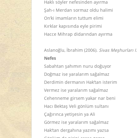
Haklı söyler nefesinden ayırma
Şah-ı Merdan sormaz oldu halimi
On’ki imamların tuttum elimi
Kırklar kapısında eyle pirimi
Hacce Mihrap didarından ayırma
Aslanoğlu, İbrahim (2006).
Sivas Meşhurları I.
Nefes
Sabahtan şahımın nuru doğuyor
Doğmaz ise yaralarım sağalmaz
Derdimin dermanın Hak’tan isterim
Vermez ise yaralarım sağalmaz
Cehenneme girsem yakar nar beni
Hacı Bektaş Veli gönlüm sultanı
Çağırınca yetişesin ya Ali
Görmez ise yaralarım sağalmaz
Hak’tan dergahına yazımı yazsa