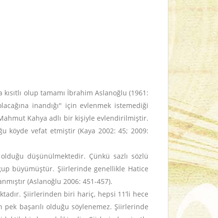
a kısıtlı olup tamamı İbrahim Aslanoğlu (1961:
olacağına inandığı" için evlenmek istemediği
Mahmut Kahya adlı bir kişiyle evlendirilmiştir.
 köyde vefat etmiştir (Kaya 2002: 45; 2009:
i olduğu düşünülmektedir. Çünkü sazlı sözlü
ğup büyümüştür. Şiirlerinde genellikle Hatice
nmıştır (Aslanoğlu 2006: 451-457).
dır. Şiirlerinden biri hariç, hepsi 11’li hece
an pek başarılı olduğu söylenemez. Şiirlerinde