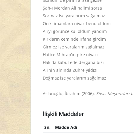
Gönlüm de pirini arasa gezse
Şah-ı Merdan Ali halimi sorsa
Sormaz ise yaralarım sağalmaz
On’ki imamlara niyaz-bend oldum
Ali’yi görünce kül oldum yandım
Kırkların ceminde irfana girdim
Girmez ise yaralarım sağalmaz
Hatice Mihrap’ın pire niyazı
Hak da kabul ede dergaha bizi
Ali’nin alnında Zühre yıldızı
Doğmaz ise yaralarım sağalmaz
Aslanoğlu, İbrahim (2006).
Sivas Meşhurları I.
İlişkili Maddeler
Sn.
Madde Adı