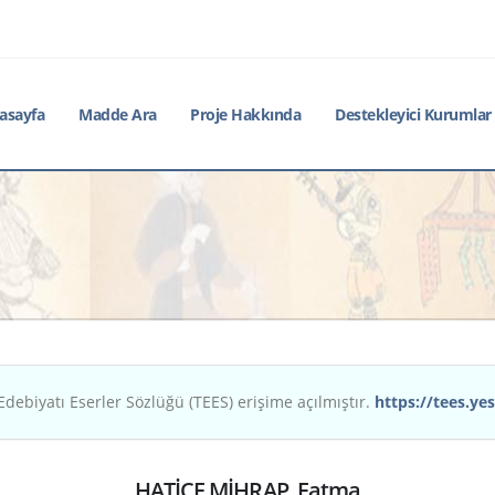
asayfa
Madde Ara
Proje Hakkında
Destekleyici Kurumlar
Edebiyatı Eserler Sözlüğü (TEES) erişime açılmıştır.
https://tees.yes
HATİCE MİHRAP, Fatma