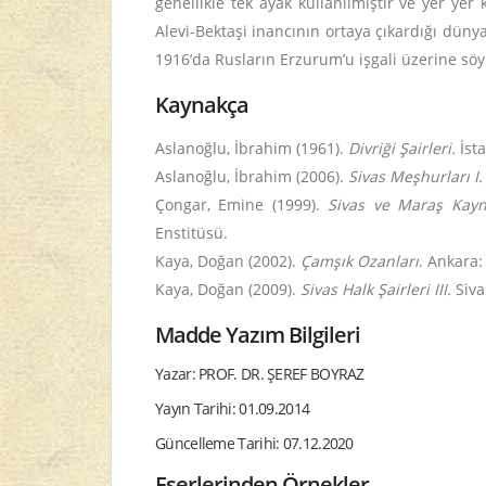
genellikle tek ayak kullanılmıştır ve yer yer 
Alevi-Bektaşi inancının ortaya çıkardığı düny
1916’da Rusların Erzurum’u işgali üzerine söy
Kaynakça
Aslanoğlu, İbrahim (1961).
Divriği Şairleri.
İsta
Aslanoğlu, İbrahim (2006).
Sivas Meşhurları I
Çongar, Emine (1999).
Sivas ve Maraş Kayna
Enstitüsü.
Kaya, Doğan (2002).
Çamşık Ozanları
. Ankara
Kaya, Doğan (2009).
Sivas Halk Şairleri III.
Siva
Madde Yazım Bilgileri
Yazar: PROF. DR. ŞEREF BOYRAZ
Yayın Tarihi: 01.09.2014
Güncelleme Tarihi: 07.12.2020
Eserlerinden Örnekler