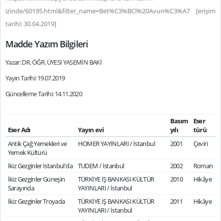
izinde/60195.html&filter_name=Bet%C3%BCl%20Avun%C3%A7 [erişim
tarihi: 30.04.2019]
Madde Yazım Bilgileri
Yazar: DR. ÖĞR. ÜYESİ YASEMİN BAKİ
Yayın Tarihi: 19.07.2019
Güncelleme Tarihi: 14.11.2020
Basım
Eser
Eser Adı
Yayın evi
yılı
türü
Antik Çağ Yemekleri ve
HOMER YAYINLARI / İstanbul
2001
Çeviri
Yemek Kültürü
İkiz Gezginler İstanbul'da
TUDEM / İstanbul
2002
Roman
İkiz Gezginler Güneşin
TÜRKİYE İŞ BANKASI KÜLTÜR
2010
Hikâye
Sarayında
YAYINLARI / İstanbul
İkiz Gezginler Troyada
TÜRKİYE İŞ BANKASI KÜLTÜR
2011
Hikâye
YAYINLARI / İstanbul