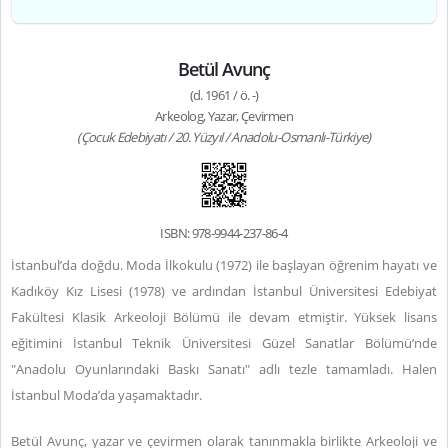
Betül Avunç
(d. 1961 / ö. -)
Arkeolog, Yazar, Çevirmen
(Çocuk Edebiyatı / 20. Yüzyıl / Anadolu-Osmanlı-Türkiye)
ISBN: 978-9944-237-86-4
İstanbul’da doğdu. Moda İlkokulu (1972) ile başlayan öğrenim hayatı ve
Kadıköy Kız Lisesi (1978) ve ardından İstanbul Üniversitesi Edebiyat
Fakültesi Klasik Arkeoloji Bölümü ile devam etmiştir. Yüksek lisans
eğitimini İstanbul Teknik Üniversitesi Güzel Sanatlar Bölümü’nde
"Anadolu Oyunlarındaki Baskı Sanatı" adlı tezle tamamladı. Halen
İstanbul Moda’da yaşamaktadır.
Betül Avunç, yazar ve çevirmen olarak tanınmakla birlikte Arkeoloji ve