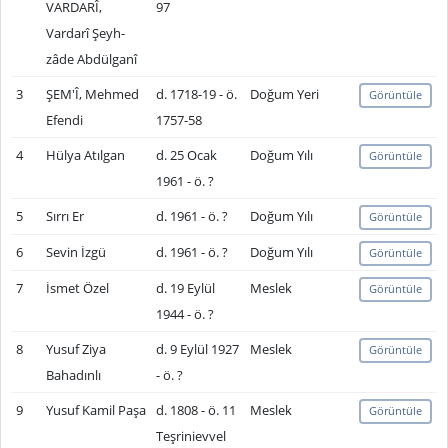
VARDARÎ,
97
Vardarî Şeyh-
zâde Abdülganî
3
ŞEM'Î, Mehmed
d. 1718-19 - ö.
Doğum Yeri
Görüntüle
Efendi
1757-58
4
Hülya Atılgan
d. 25 Ocak
Doğum Yılı
Görüntüle
1961 - ö. ?
5
Sırrı Er
d. 1961 - ö. ?
Doğum Yılı
Görüntüle
6
Sevin İzgü
d. 1961 - ö. ?
Doğum Yılı
Görüntüle
7
İsmet Özel
d. 19 Eylül
Meslek
Görüntüle
1944 - ö. ?
8
Yusuf Ziya
d. 9 Eylül 1927
Meslek
Görüntüle
Bahadınlı
- ö. ?
9
Yusuf Kamil Paşa
d. 1808 - ö. 11
Meslek
Görüntüle
Teşrinievvel