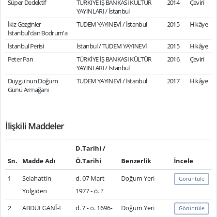
Süper Dedektif
TÜRKİYE İŞ BANKASI KÜLTÜR
2014
Çeviri
YAYINLARI / İstanbul
İkiz Gezginler
TUDEM YAYINEVİ / İstanbul
2015
Hikâye
İstanbul'dan Bodrum'a
İstanbul Perisi
İstanbul / TUDEM YAYINEVİ
2015
Hikâye
Peter Pan
TÜRKİYE İŞ BANKASI KÜLTÜR
2016
Çeviri
YAYINLARI / İstanbul
Duygu'nun Doğum
TUDEM YAYINEVİ / İstanbul
2017
Hikâye
Günü Armağanı
İlişkili Maddeler
D.Tarihi /
Sn.
Madde Adı
Ö.Tarihi
Benzerlik
İncele
1
Selahattin
d. 07 Mart
Doğum Yeri
Görüntüle
Yolgiden
1977 - ö. ?
2
ABDÜLGANÎ-İ
d. ? - ö. 1696-
Doğum Yeri
Görüntüle