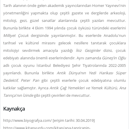
Tarih alanının önde gelen akademik yayıncılarından Homer Yayınevi'nin
yönetmenliğini yapmakta olup çeşitli gazete ve dergilerde arkeoloji,
mitoloji, gezi, güzel sanatlar alanlarında çeşitli yazıları mevcuttur.
Bununla birlikte 4 Ekim 1994 yılında çocuk öyküsü türündeki eserlerini
Milliyet Çocuk
dergisinde yayınlanmıştır. Bu eserlerde Anadolu'nun
tarihsel ve kültürel mirasını gelecek nesillere tanıtarak çocuklara
mitolojiyi sevdirmek amacıyla yazdığı
İkiz Gezginler
dizisi, çocuk
edebiyatı alanında önemli eserlerindendir. Aynı zamanda
Güneş’in Oğlu
adlı çocuk oyunu İstanbul Belediyesi Şehir Tiyatrolarında 2022-2005
yayınlandı. Bununla birlikte
Antik Dünya’nın Yedi Harikası Süper
Dedektif
,
Peter Pan
gibi çeşitli eserlerle çocuk edebiyatına olumlu
katkılar sağlamıştır. Ayrıca
Antik Çağ Yemekleri ve Yemek Kültürü
,
Ana
Tanrıça'nın İzinde
gibi çeşitli çevirileri de mevcuttur.
Kaynakça
http://www.biyografya.com/ [erişim tarihi: 30.04.2019]
https://www.kitapyurdu.com/kitap/ana-tanricanin-