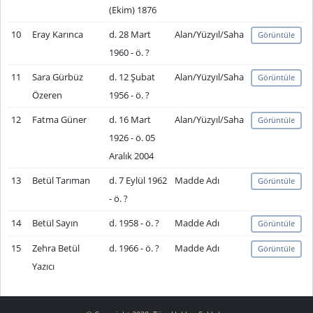
(Ekim) 1876
10
Eray Karınca
d. 28 Mart
Alan/Yüzyıl/Saha
Görüntüle
1960 - ö. ?
11
Sara Gürbüz
d. 12 Şubat
Alan/Yüzyıl/Saha
Görüntüle
Özeren
1956 - ö. ?
12
Fatma Güner
d. 16 Mart
Alan/Yüzyıl/Saha
Görüntüle
1926 - ö. 05
Aralık 2004
13
Betül Tarıman
d. 7 Eylül 1962
Madde Adı
Görüntüle
- ö. ?
14
Betül Sayın
d. 1958 - ö. ?
Madde Adı
Görüntüle
15
Zehra Betül
d. 1966 - ö. ?
Madde Adı
Görüntüle
Yazıcı