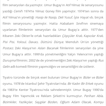
film senaryoları da yazmıştır. Umur Bugay'ın Atıf Yılmaz ile senaryosunu
yazdığı
Cemil
'i 1974'te Yılmaz Güney film yapmıştır. 1974'ten sonra da
Atıf Yılmaz'ın yönettiği
Hasip ile Nasip
,
Deli Yusuf
,
İşte Hayat
vb. birçok
filmin senaryosunu yazmıştır. Hatta
Hababam Sınıfı
'nın sinemaya
uyarlanan filmlerinin senaryoları da Umur Bugay'a aittir. 1977'den
itibaren Zeki Ökten'le ortak hazırladıkları
Çöpçüler Kralı
,
Kapıcılar Kralı
,
Pisi Pisi
,
Yoksul
,
Davacı
,
Düttürü Dünya
; Memduh Ün'ün yönettiği
Postacı
; Zeki Alasya'nın
Aslan Bacanak
filmlerinin senaryoları da yine
Umur Bugay'a aittir. 1999'da yönetmenliğini Yalçın Yelence'nin yaptığı
Duruşma
filminin; 2002'de de yönetmenliğini Zeki Alasya'nın yaptığı
Rus
Gelin
adlı komedi filminin yapımcılığını ve senaristliğini de üstlenir.
Tiyatro türünde de birçok eseri bulunan Umur Bugay'ın
Bizler ve Bizler
oyunu, 1978'de İstanbul Şehir Tiyatroları'nda;
Bir Kadın Bir Erkek
oyunu
da 1983'te Kenter Tiyatrosu'nda sahnelenmiştir. Umur Bugay 1990'da
Bugay Film Yapımcılık ve Reklam Şirketi'ni kurmuştur.
Perihan Abla
,
Bizimkiler
,
Yazlıkçılar
,
Saygılar Bizden
,
Oğlum Adam Olacak
,
Komşu