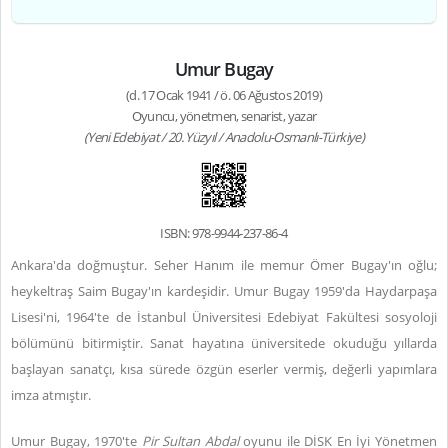
Umur Bugay
(d. 17 Ocak 1941 / ö. 06 Ağustos 2019)
Oyuncu, yönetmen, senarist, yazar
(Yeni Edebiyat / 20. Yüzyıl / Anadolu-Osmanlı-Türkiye)
ISBN: 978-9944-237-86-4
Ankara'da doğmuştur. Seher Hanım ile memur Ömer Bugay'ın oğlu;
heykeltraş Saim Bugay'ın kardeşidir. Umur Bugay 1959'da Haydarpaşa
Lisesi'ni, 1964'te de İstanbul Üniversitesi Edebiyat Fakültesi sosyoloji
bölümünü bitirmiştir. Sanat hayatına üniversitede okuduğu yıllarda
başlayan sanatçı, kısa sürede özgün eserler vermiş, değerli yapımlara
imza atmıştır.
Umur Bugay, 1970'te
Pir Sultan Abdal
oyunu ile DİSK En İyi Yönetmen