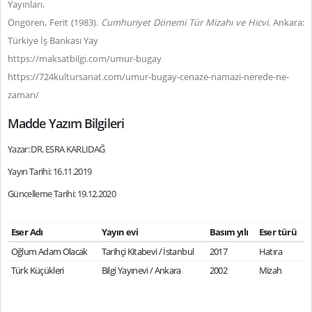
Yayınları.
Öngören, Ferit (1983).
Cumhuriyet Dönemi Tür Mizahı ve Hicvi.
Ankara:
Türkiye İş Bankası Yay
https://maksatbilgi.com/umur-bugay
https://724kultursanat.com/umur-bugay-cenaze-namazi-nerede-ne-
zaman/
Madde Yazım Bilgileri
Yazar: DR. ESRA KARLIDAĞ
Yayın Tarihi: 16.11.2019
Güncelleme Tarihi: 19.12.2020
Eser Adı
Yayın evi
Basım yılı
Eser türü
Oğlum Adam Olacak
Tarihçi Kitabevi / İstanbul
2017
Hatıra
Türk Küçükleri
Bilgi Yayınevi / Ankara
2002
Mizah