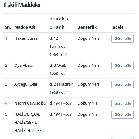
İlişkili Maddeler
D.Tarihi /
Sn.
Madde Adı
Ö.Tarihi
Benzerlik
İncele
1
Hakan Sürsal
d. 12
Doğum Yeri
Görüntüle
Temmuz
1963 - ö. ?
2
Oya Abacı
d. 3 Ocak
Doğum Yeri
Görüntüle
1958 - ö. -
3
Ayşegül Çelik
d. 24 Haziran
Doğum Yeri
Görüntüle
1968 - ö. ?
4
Necmi Çavuşoğlu
d. 1941 - ö. ?
Doğum Yılı
Görüntüle
5
HALİS/BİÇARE
d. 1941 - ö. ?
Doğum Yılı
Görüntüle
HALİS/SEFİL
HALİS, Halis Ekici