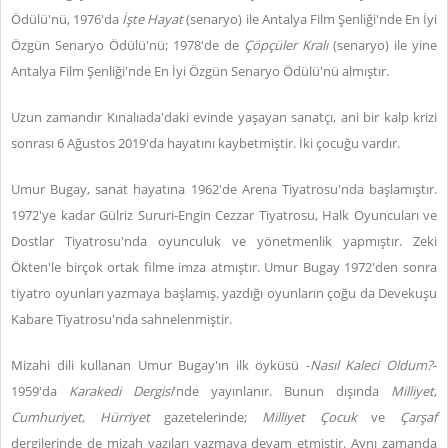
Ödülü'nü, 1976'da
İşte Hayat
(senaryo) ile Antalya Film Şenliği'nde En İyi
Özgün Senaryo Ödülü'nü; 1978'de de
Çöpçüler Kralı
(senaryo) ile yine
Antalya Film Şenliği'nde En İyi Özgün Senaryo Ödülü'nü almıştır.
Uzun zamandır Kınalıada'daki evinde yaşayan sanatçı, ani bir kalp krizi
sonrası 6 Ağustos 2019'da hayatını kaybetmiştir. İki çocuğu vardır.
Umur Bugay, sanat hayatına 1962'de Arena Tiyatrosu'nda başlamıştır.
1972'ye kadar Gülriz Sururi-Engin Cezzar Tiyatrosu, Halk Oyuncuları ve
Dostlar Tiyatrosu'nda oyunculuk ve yönetmenlik yapmıştır. Zeki
Ökten'le birçok ortak filme imza atmıştır. Umur Bugay 1972'den sonra
tiyatro oyunları yazmaya başlamış. yazdığı oyunların çoğu da Devekuşu
Kabare Tiyatrosu'nda sahnelenmiştir.
Mizahi dili kullanan Umur Bugay'ın ilk öyküsü -
Nasıl Kaleci Oldum?
-
1959'da
Karakedi Dergisi
'nde yayınlanır. Bunun dışında
Milliyet
,
Cumhuriyet
,
Hürriyet
gazetelerinde;
Milliyet Çocuk
ve
Çarşaf
dergilerinde de mizah yazıları yazmaya devam etmiştir. Aynı zamanda