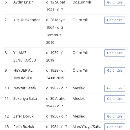
6
Aydın Engin
d. 12 Şubat
Doğum Yılı
Görüntüle
1941 - ö. ?
7
küçük İskender
d. 28 Mayıs
Ölüm Yılı
Görüntüle
1964 - ö. 3
Temmuz
2019
8
YILMAZ
d. 1939 - ö.
Ölüm Yılı
Görüntüle
ŞENLİKOĞLU
2019
9
HEYDER ALİ
d. 1928 - ö.
Ölüm Yılı
Görüntüle
MAHMUDÎ
24.06.2019
10
Nevzat Sazak
d. 1967 - ö. ?
Meslek
Görüntüle
11
Zekeriya Saka
d. 30 Aralık
Meslek
Görüntüle
1947 - ö. ?
12
Zafer Doruk
d. 1956 - ö. ?
Meslek
Görüntüle
13
Pelin Buzluk
d. 1984 - ö. ?
Alan/Yüzyıl/Saha
Görüntüle