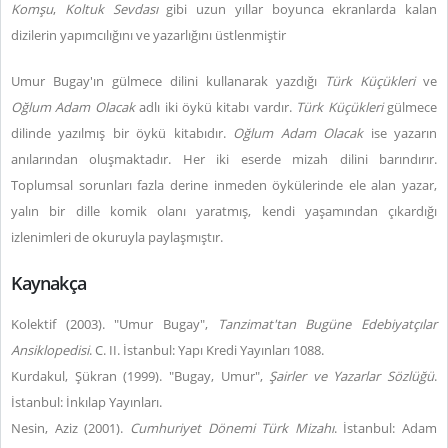
Komşu
,
Koltuk Sevdası
gibi uzun yıllar boyunca ekranlarda kalan
dizilerin yapımcılığını ve yazarlığını üstlenmiştir
Umur Bugay'ın gülmece dilini kullanarak yazdığı
Türk Küçükleri
ve
Oğlum Adam Olacak
adlı iki öykü kitabı vardır.
Türk Küçükleri
gülmece
dilinde yazılmış bir öykü kitabıdır.
Oğlum Adam Olacak
ise yazarın
anılarından oluşmaktadır. Her iki eserde mizah dilini barındırır.
Toplumsal sorunları fazla derine inmeden öykülerinde ele alan yazar,
yalın bir dille komik olanı yaratmış, kendi yaşamından çıkardığı
izlenimleri de okuruyla paylaşmıştır.
Kaynakça
Kolektif (2003). "Umur Bugay",
Tanzimat'tan Bugüne Edebiyatçılar
Ansiklopedisi
. C. II. İstanbul: Yapı Kredi Yayınları 1088.
Kurdakul, Şükran (1999). "Bugay, Umur",
Şairler ve Yazarlar Sözlüğü
.
İstanbul: İnkılap Yayınları.
Nesin, Aziz (2001).
Cumhuriyet Dönemi Türk Mizahı
. İstanbul: Adam