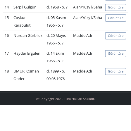
14
Serpil Gülgûn
d. 1958 - ö. ?
Alan/Yüzyıl/Saha
Görüntüle
15
Coşkun
d. 05 Kasım
Alan/Yüzyıl/Saha
Görüntüle
Karabulut
1956 - ö. ?
16
Nurdan Gürbilek
d. 20 Mayıs
Madde Adı
Görüntüle
1956 - ö. ?
17
Haydar Ergülen
d. 14 Ekim
Madde Adı
Görüntüle
1956 - ö. ?
18
UMUR, Osman
d. 1899 - ö.
Madde Adı
Görüntüle
Önder
09.05.1976
© Copyright 2020. Tüm Hakları Saklıdır.