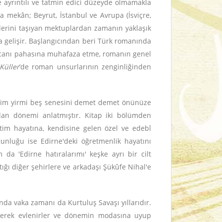
e ayrıntılı ve tatmin edici düzeyde olmamakla
a mekân; Beyrut, İstanbul ve Avrupa (İsviçre,
lerini taşıyan mektuplardan zamanın yaklaşık
da gelişir. Başlangıcından beri Türk romanında
ri canı pahasına muhafaza etme, romanın genel
Küller
’de roman unsurlarının zenginliğinden
ildiğim yirmi beş senesini demet demet önünüze
 alan dönemi anlatmıştır. Kitap iki bölümden
itim hayatına, kendisine gelen özel ve edebî
unluğu ise Edirne'deki öğretmenlik hayatını
da 'Edirne hatıralarımı' keşke ayrı bir cilt
ığı diğer şehirlere ve arkadaşı Şükûfe Nihal'e
nda vaka zamanı da Kurtuluş Savaşı yıllarıdır.
 severek evlenirler ve dönemin modasına uyup