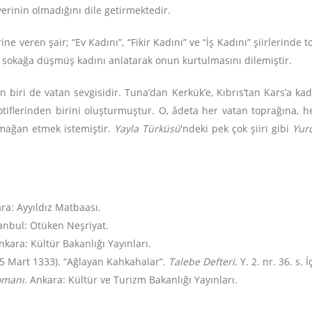
erinin olmadığını dile getirmektedir.
e veren şair; “Ev Kadını”, “Fikir Kadını” ve “İş Kadını” şiirlerinde
se sokağa düşmüş kadını anlatarak onun kurtulmasını dilemiştir.
an biri de vatan sevgisidir. Tuna’dan Kerkük’e, Kıbrıs’tan Kars’a k
tiflerinden birini oluşturmuştur. O, âdeta her vatan toprağına, h
rmağan etmek istemiştir.
Yayla Türküsü
'ndeki pek çok şiiri gibi
Yur
ara: Ayyıldız Matbaası.
tanbul: Ötüken Neşriyat.
Ankara: Kültür Bakanlığı Yayınları.
15 Mart 1333). “Ağlayan Kahkahalar”.
Talebe Defteri
. Y. 2. nr. 36. s. 
omanı
. Ankara: Kültür ve Turizm Bakanlığı Yayınları.