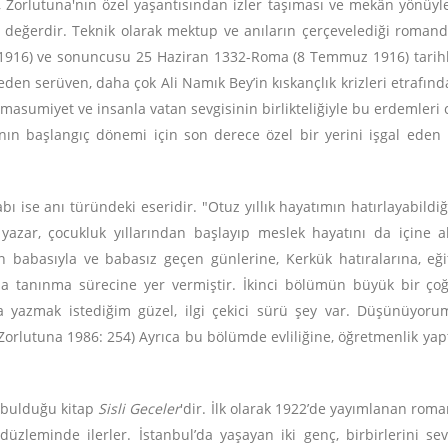
, Zorlutuna'nın özel yaşantısından izler taşıması ve mekân yönüyl
te değerdir. Teknik olarak mektup ve anıların çerçevelediği romand
t 1916) ve sonuncusu 25 Haziran 1332-Roma (8 Temmuz 1916) tarih
den serüven, daha çok Ali Namık Bey’in kıskançlık krizleri etrafın
, masumiyet ve insanla vatan sevgisinin birlikteliğiyle bu erdemle
nın başlangıç dönemi için son derece özel bir yerini işgal eden
tabı ise anı türündeki eseridir. "Otuz yıllık hayatımın hatırlayab
e yazar, çocukluk yıllarından başlayıp meslek hayatını da içine
ın babasıyla ve babasız geçen günlerine, Kerkük hatıralarına, eğ
da tanınma sürecine yer vermiştir. İkinci bölümün büyük bir çoğ
 yazmak istediğim güzel, ilgi çekici sürü şey var. Düşünüyorum 
Zorlutuna 1986: 254) Ayrıca bu bölümde evliliğine, öğretmenlik yapt
i bulduğu kitap
Sisli Geceler
'dir. İlk olarak 1922’de yayımlanan roma
i düzleminde ilerler. İstanbul’da yaşayan iki genç, birbirlerini