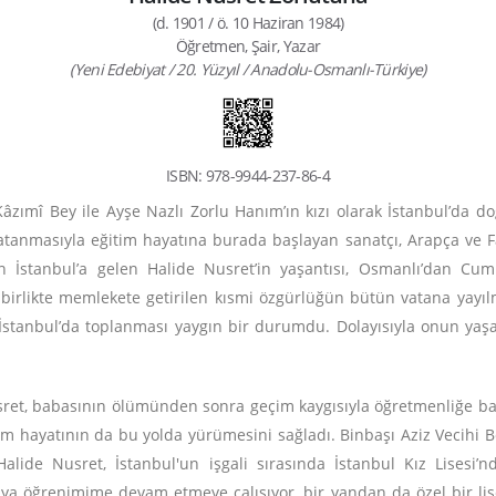
(d. 1901 / ö. 10 Haziran 1984)
Öğretmen, Şair, Yazar
(Yeni Edebiyat / 20. Yüzyıl / Anadolu-Osmanlı-Türkiye)
ISBN: 978-9944-237-86-4
âzımî Bey ile Ayşe Nazlı Zorlu Hanım’ın kızı olarak İstanbul’da doğ
atanmasıyla eğitim hayatına burada başlayan sanatçı, Arapça ve Far
 İstanbul’a gelen Halide Nusret’in yaşantısı, Osmanlı’dan Cum
 birlikte memlekete getirilen kısmi özgürlüğün bütün vatana yayı
İstanbul’da toplanması yaygın bir durumdu. Dolayısıyla onun yaşan
et, babasının ölümünden sonra geçim kaygısıyla öğretmenliğe başl
 hayatının da bu yolda yürümesini sağladı. Binbaşı Aziz Vecihi 
lide Nusret, İstanbul'un işgali sırasında İstanbul Kız Lisesi’n
üya öğrenimime devam etmeye çalışıyor, bir yandan da özel bir li