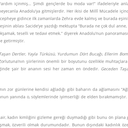
ım içinmiş… Şimdi gençlerde bu moda var!” ifadeleriyle anlatılı
 heyecanla Anadolu’ya gitmişlerdir. Her ikisi de Millî Mücadele 
t, cepheye gidince ilk zamanlarda Zehra evde kalmış ve burada eşin
 eşinin ablası Sacide’ye yazdığı mektupta “Burada ne çok dul anne, 
kşamak, teselli ve tedavi etmek.” diyerek Anadolu’nun panoramasın
 getirmiştir.
aşan Dertler
,
Yayla Türküsü
,
Yurdumun Dört Bucağı
,
Ellerim Bom
Zorlutuna’nın şiirlerinin önemli bir boyutunu özellikle muhtaçla
reğinde şair bir ananın sesi her zaman en öndedir.
Geceden Taşa
ın zor günlerine kendisi ağladığı gibi baharın da ağlamasını “Ağl
Bunun yanında o, söylemlerinde iyimserliği de elden bırakmamıştır. 
ir, kadın kimliğini gizleme gereği duymadığı gibi bunu ön plana g
mak, özverili olmak durumundadır. Bunun dışındaki kadınlık özelli