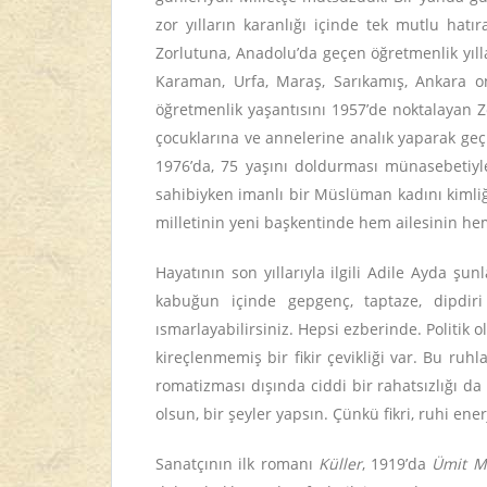
zor yılların karanlığı içinde tek mutlu hatı
Zorlutuna, Anadolu’da geçen öğretmenlik yıll
Karaman, Urfa, Maraş, Sarıkamış, Ankara on
öğretmenlik yaşantısını 1957’de noktalayan 
çocuklarına ve annelerine analık yaparak geçi
1976’da, 75 yaşını doldurması münasebetiyl
sahibiyken imanlı bir Müslüman kadını kimliğ
milletinin yeni başkentinde hem ailesinin hem
Hayatının son yıllarıyla ilgili Adile Ayda şu
kabuğun içinde gepgenç, taptaze, dipdiri b
ısmarlayabilirsiniz. Hepsi ezberinde. Politi
kireçlenmemiş bir fikir çevikliği var. Bu 
romatizması dışında ciddi bir rahatsızlığı da 
olsun, bir şeyler yapsın. Çünkü fikri, ruhi ener
Sanatçının ilk romanı
Küller
, 1919’da
Ümit M