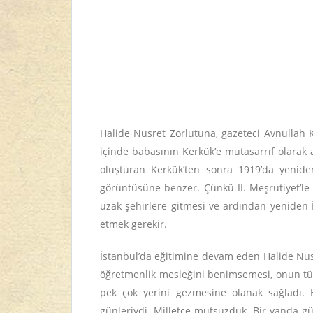
Halide Nusret Zorlutuna, gazeteci Avnullah K
içinde babasının Kerkük’e mutasarrıf olarak 
oluşturan Kerkük’ten sonra 1919’da yeniden
görüntüsüne benzer. Çünkü II. Meşrutiyet’le
uzak şehirlere gitmesi ve ardından yeniden 
etmek gerekir.
İstanbul’da eğitimine devam eden Halide Nusr
öğretmenlik mesleğini benimsemesi, onun tüm
pek çok yerini gezmesine olanak sağladı. Ha
günleriydi. Milletçe mutsuzduk. Bir yanda g