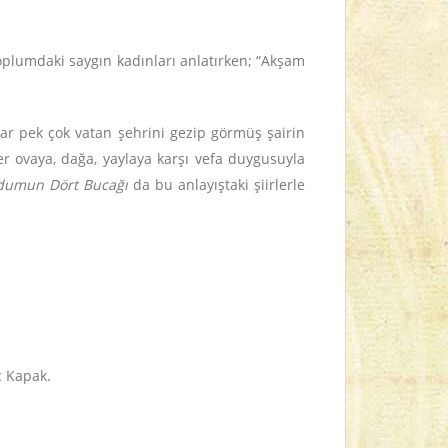
 toplumdaki saygın kadınları anlatırken; “Akşam
adar pek çok vatan şehrini gezip görmüş şairin
er ovaya, dağa, yaylaya karşı vefa duygusuyla
dumun Dört Bucağı
da bu anlayıştaki şiirlerle
İç Kapak.