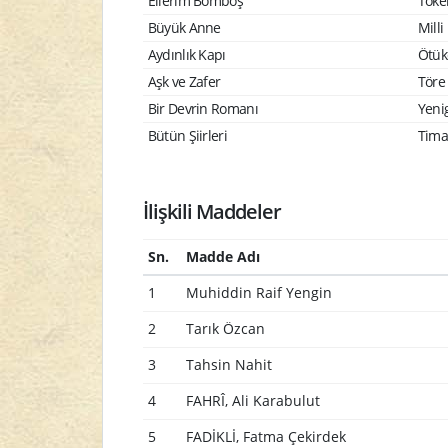
Ellerim Bomboş
Toke
Büyük Anne
Milli
Aydınlık Kapı
Ötük
Aşk ve Zafer
Töre 
Bir Devrin Romanı
Yeni
Bütün Şiirleri
Timaş
İlişkili Maddeler
Sn.
Madde Adı
1
Muhiddin Raif Yengin
2
Tarık Özcan
3
Tahsin Nahit
4
FAHRÎ, Ali Karabulut
5
FADİKLİ, Fatma Çekirdek