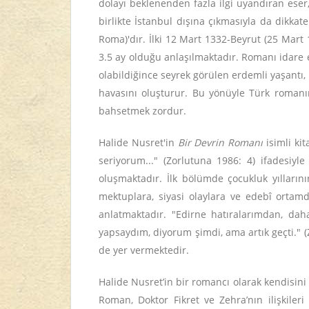
dolayı beklenenden fazla ilgi uyandıran eser
birlikte İstanbul dışına çıkmasıyla da dikka
Roma)'dır. İlki 12 Mart 1332-Beyrut (25 Mar
3.5 ay olduğu anlaşılmaktadır. Romanı idare e
olabildiğince seyrek görülen erdemli yaşantı
havasını oluşturur. Bu yönüyle Türk romanı
bahsetmek zordur.
Halide Nusret'in
Bir Devrin Romanı
isimli ki
seriyorum..." (Zorlutuna 1986: 4) ifadesiyl
oluşmaktadır. İlk bölümde çocukluk yılların
mektuplara, siyasi olaylara ve edebî ortam
anlatmaktadır. "Edirne hatıralarımdan, daha
yapsaydım, diyorum şimdi, ama artık geçti." (
de yer vermektedir.
Halide Nusret’in bir romancı olarak kendisin
Roman, Doktor Fikret ve Zehra’nın ilişkiler