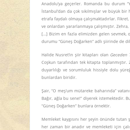
Anadolu’ya geçerler. Romanda bu durum “Yard
İstanbul’dan da çok sıkılmışlar ve büyük bir
etrafa faydalı olmaya çalışmaktadırlar. Fikre
ve onlardan yararlanmaya çalışmıştır. Zehra,
[…] Bizim en fazla elimizden gelen sevmek, o
durumu “Güneş Doğarken” adlı şiirinde de dile
Halide Nusret’in şiir kitapları olan
Geceden T
Coşkun tarafından tek kitapta toplanmıştır. 
duyarlılığı ve sorumluluk hissiyle dolu yü
bunlardan biridir.
Şair, “O meş’um mütareke baharında” vatanın
Bağır, ağla bu sene!” diyerek istemektedir. 
“Güneş Doğarken” bunlara örnektir.
Memleket kaygısını her şeyin önünde tutan şa
her zaman bir anadır ve memleketi için çalış