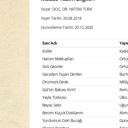
Yazar: DOÇ. DR. HATEM TÜRK
Yayın Tarihi: 30.08.2018
Güncelleme Tarihi: 20.12.2020
Eser Adı
Yayı
Küller
Kade
Hanım Mektupları
Orha
Sisli Geceler
Orha
Geceden Taşan Dertler
Burh
Örümcek Dede
Milli
Gül'ün Babası Kim?
Remz
Yayla Türküsü
Ülkü
Beyaz Selvi
Uğur 
Benim Küçük Dostlarım
Ahme
Yurdumun Dört Bucağı
Güney