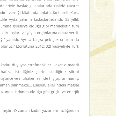
adeleriyle başladığı anılarında Halide Nusret
dını verdiği kitabında anlattı. Kırklareli, Kars,
ile Ayda yakın arkadaşlarındandı. 33 yıllık
e Emine Işınsu’ya olduğu gibi memleketin tüm
m kuruluşları ve yayın organlarına omuz verdi.
ğı” yapıldı. Ayrıca başka pek çok onurun da
lunuz.” (Zorlutuna 2012: 32) vasiyetiyle Türk
an korku duyuyor etrafındakiler. Fakat o maddi
ıza. İstediğiniz şairin istediğiniz şiirini
te… Düşünce ve muhakemesinde hiç yıpranmamış,
amen silinmekte… Esasen, ellerindeki mafsal
otuzunda, kırkında olduğu gibi güçlü ve enerjik
anmıştır. O zaman kadın yazarların azlığından