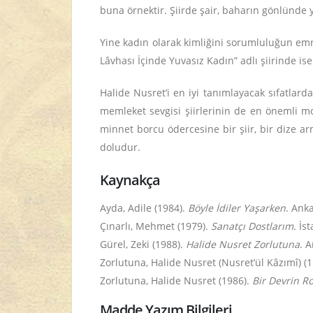
buna örnektir. Şiirde şair, baharın gönlünde y
Yine kadın olarak kimliğini sorumluluğun emrin
Lâvhası İçinde Yuvasız Kadın” adlı şiirinde i
Halide Nusret’i en iyi tanımlayacak sıfatlard
memleket sevgisi şiirlerinin de en önemli mo
minnet borcu ödercesine bir şiir, bir dize a
doludur.
Kaynakça
Ayda, Adile (1984).
Böyle İdiler Yaşarken
. Ank
Çınarlı, Mehmet (1979).
Sanatçı Dostlarım
. İs
Gürel, Zeki (1988).
Halide Nusret Zorlutuna
. 
Zorlutuna, Halide Nusret (Nusret’ül Kâzımî) (
Zorlutuna, Halide Nusret (1986).
Bir Devrin R
Madde Yazım Bilgileri