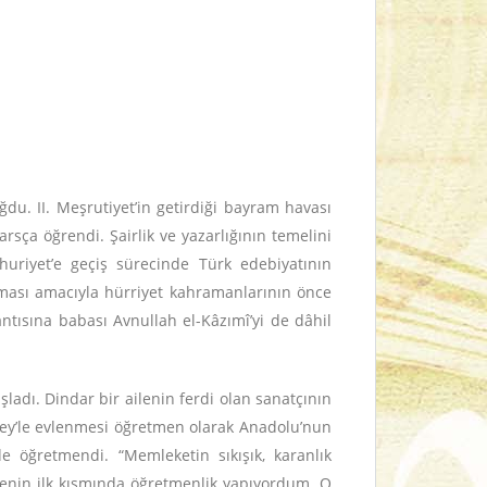
du. II. Meşrutiyet’in getirdiği bayram havası
sça öğrendi. Şairlik ve yazarlığının temelini
huriyet’e geçiş sürecinde Türk edebiyatının
lması amacıyla hürriyet kahramanlarının önce
tısına babası Avnullah el-Kâzımî’yi de dâhil
adı. Dindar bir ailenin ferdi olan sanatçının
Bey’le evlenmesi öğretmen olarak Anadolu’nun
de öğretmendi. “Memleketin sıkışık, karanlık
senin ilk kısmında öğretmenlik yapıyordum. O