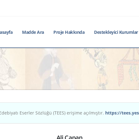
asayfa
Madde Ara
Proje Hakkında
Destekleyici Kurumlar
Edebiyatı Eserler Sözlüğü (TEES) erişime açılmıştır.
https://tees.yes
Ali Çapan