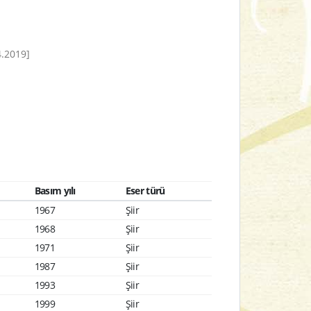
.2019]
Basım yılı
Eser türü
1967
Şiir
1968
Şiir
1971
Şiir
1987
Şiir
1993
Şiir
1999
Şiir