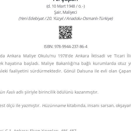
(d. 10 Mart 1948 / ö. -)
Şair, Maliyeci
(Yeni Edebiyat / 20. Yüzyıl / Anadolu-Osmanlı-Türkiye)
ISBN: 978-9944-237-86-4
'da Ankara Maliye Okulu'nu 1978'de Ankara İktisadi ve Ticari İli
k hayatına başladı. Maliye Bakanlığı’na bağlı kurumlarda otuz yı
sleki faaliyetini sürdürmektedir. Gönül Dalsuna ile evli olan Çap
ün Faslı
adlı şiiriyle birincilik ödülünü kazanmıştır.
est ölçü ile yazmıştır.
Hüzünname
kitabında, insanı sarsan, okşayan,
si
. C.1. Ankara: Elvan Yayınları. 486-487.