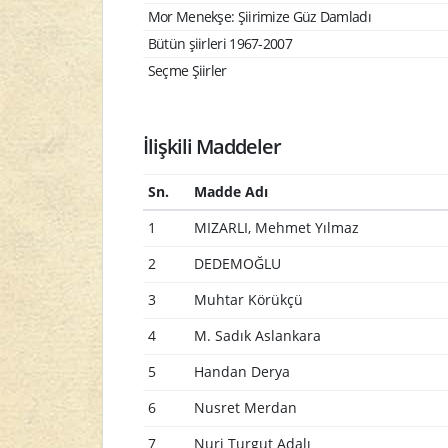
Mor Menekşe: Şiirimize Güz Damladı
Bütün şiirleri 1967-2007
Seçme Şiirler
İlişkili Maddeler
Sn.
Madde Adı
1
MIZARLI, Mehmet Yılmaz
2
DEDEMOĞLU
3
Muhtar Körükçü
4
M. Sadık Aslankara
5
Handan Derya
6
Nusret Merdan
7
Nuri Turgut Adalı