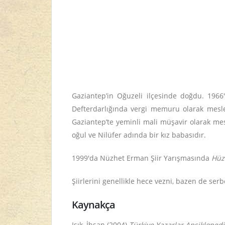
Gaziantep’in Oğuzeli ilçesinde doğdu. 1966
Defterdarlığında vergi memuru olarak mesle
Gaziantep’te yeminli mali müşavir olarak me
oğul ve Nilüfer adında bir kız babasıdır.
1999'da Nüzhet Erman Şiir Yarışmasında
Hüz
Şiirlerini genellikle hece vezni, bazen de serb
Kaynakça
Işık, İhsan (2004).
Türkiye Yazarlar Ansiklopedi