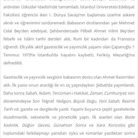
ardından Üsküdar İdadisi’nde tamamladı. İstanbul Üniversitesi Edebiyat
Fakültesi öğrencisi iken I. Dünya Savaşı’nın başlaması üzerine askere
alındı ve öğrenimini sürdüremedi. Babasının dostlarından şair Mehmet
Celal Bey’den edebiyat, Şehbenderzade Filibeli Ahmet Hilmi Bey’den
felsefe ve İslâm tarihi dersleri aldı, Rum bir kadından da Fransızca
öğrendi. Elli yıllık aktif gazetecilik ve yayımcılık yaşamı olan Çapanoğlu 1
Temmuz 1973’te İstanbul’da hayatını kaybetti, Feriköy Mezarlığı’na
defnedildi.
Gazetecilik ve yayıncılık sevgisini babasının dostu olan Ahmet Rasim’den
aldı. İlk yazısı onun aracılığı ile on üç yaşındayken
Şebab
’da yayımlandı.
Daha sonra
Sabah
,
İkdam
,
Tercüman-ı Hakikat
,
Zaman
,
Cumhuriyet
; son
dönemindeyse
Son Telgraf
,
Yedigün
,
Büyük Doğu
,
Yeni Sabah
,
Resimli
Tarih
vd. gazete ve dergilerde yazdı. Yaşamı boyunca çeşitli gazetelerde
düzeltmenlik, sekreterlik ve yöneticilik yaptı. İlk eserleri olan
Bizde
Kadınlık
,
Düğün Gecesi
,
Günahtan Sonra
ve
Kara Koncolos
gibi
toplumdaki farklılaşmayı yansıtan öykü ve romanlar yazdıktan sonra