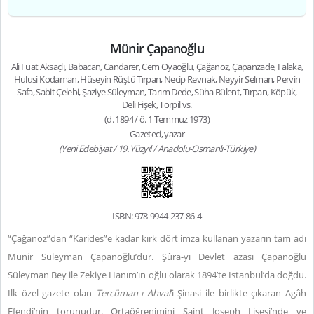
Münir Çapanoğlu
Ali Fuat Aksaçlı, Babacan, Candarer, Cem Oyaoğlu, Çağanoz, Çapanzade, Falaka,
Hulusi Kodaman, Hüseyin Rüştü Tırpan, Necip Revnak, Neyyir Selman, Pervin
Safa, Sabit Çelebi, Şaziye Süleyman, Tarım Dede, Süha Bülent, Tırpan, Köpük,
Deli Fişek, Torpil vs.
(d. 1894 / ö. 1 Temmuz 1973)
Gazeteci, yazar
(Yeni Edebiyat / 19. Yüzyıl / Anadolu-Osmanlı-Türkiye)
ISBN: 978-9944-237-86-4
“Çağanoz”dan “Karides”e kadar kırk dört imza kullanan yazarın tam adı
Münir Süleyman Çapanoğlu’dur. Şûra-yı Devlet azası Çapanoğlu
Süleyman Bey ile Zekiye Hanım’ın oğlu olarak 1894’te İstanbul’da doğdu.
İlk özel gazete olan
Tercüman-ı Ahval
’i Şinasi ile birlikte çıkaran Agâh
Efendi’nin torunudur. Ortaöğrenimini Saint Joseph Lisesi’nde ve