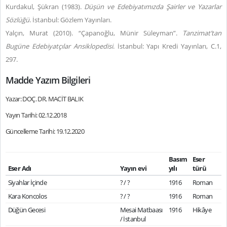
Kurdakul, Şükran (1983).
Düşün ve Edebiyatımızda Şairler ve Yazarlar
Sözlüğü
. İstanbul: Gözlem Yayınları.
Yalçın, Murat (2010). “Çapanoğlu, Münir Süleyman”.
Tanzimat’tan
Bugüne Edebiyatçılar Ansiklopedisi
. İstanbul: Yapı Kredi Yayınları, C.1,
297.
Madde Yazım Bilgileri
Yazar: DOÇ. DR. MACİT BALIK
Yayın Tarihi: 02.12.2018
Güncelleme Tarihi: 19.12.2020
Basım
Eser
Eser Adı
Yayın evi
yılı
türü
Siyahlar İçinde
? / ?
1916
Roman
Kara Koncolos
? / ?
1916
Roman
Düğün Gecesi
Mesai Matbaası
1916
Hikâye
/ İstanbul