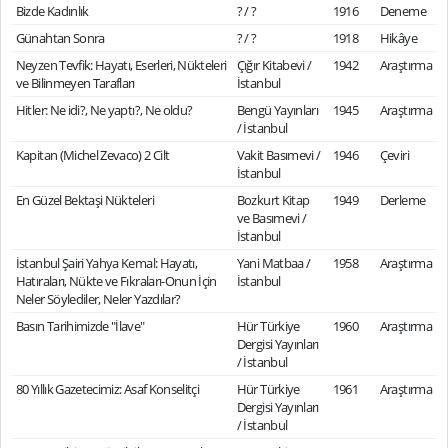
Bizde Kadınlık
? / ?
1916
Deneme
Günahtan Sonra
? / ?
1918
Hikâye
Neyzen Tevfik: Hayatı, Eserleri, Nükteleri
Çığır Kitabevi /
1942
Araştırma
ve Bilinmeyen Tarafları
İstanbul
Hitler: Ne idi?, Ne yaptı?, Ne oldu?
Bengü Yayınları
1945
Araştırma
/ İstanbul
Kapitan (Michel Zevaco) 2 Cilt
Vakit Basımevi /
1946
Çeviri
İstanbul
En Güzel Bektaşi Nükteleri
Bozkurt Kitap
1949
Derleme
ve Basımevi /
İstanbul
İstanbul Şairi Yahya Kemal: Hayatı,
Yani Matbaa /
1958
Araştırma
Hatıraları, Nükte ve Fıkraları-Onun İçin
İstanbul
Neler Söylediler, Neler Yazdılar?
Basın Tarihimizde "İlave"
Hür Türkiye
1960
Araştırma
Dergisi Yayınları
/ İstanbul
80 Yıllık Gazetecimiz: Asaf Konselitçi
Hür Türkiye
1961
Araştırma
Dergisi Yayınları
/ İstanbul