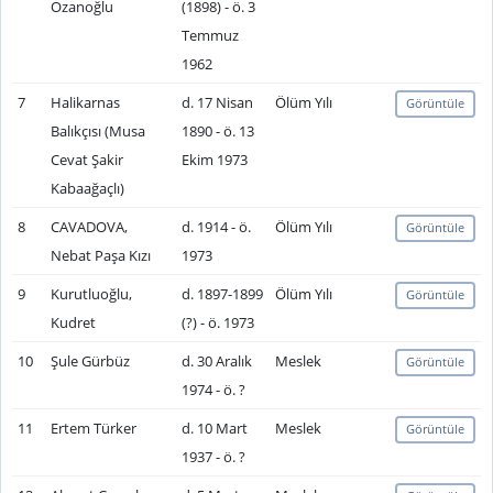
Ozanoğlu
(1898) - ö. 3
Temmuz
1962
7
Halikarnas
d. 17 Nisan
Ölüm Yılı
Görüntüle
Balıkçısı (Musa
1890 - ö. 13
Cevat Şakir
Ekim 1973
Kabaağaçlı)
8
CAVADOVA,
d. 1914 - ö.
Ölüm Yılı
Görüntüle
Nebat Paşa Kızı
1973
9
Kurutluoğlu,
d. 1897-1899
Ölüm Yılı
Görüntüle
Kudret
(?) - ö. 1973
10
Şule Gürbüz
d. 30 Aralık
Meslek
Görüntüle
1974 - ö. ?
11
Ertem Türker
d. 10 Mart
Meslek
Görüntüle
1937 - ö. ?