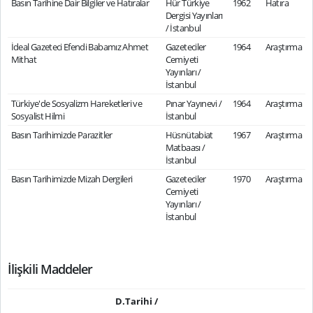
Basın Tarihine Dair Bilgiler ve Hatıralar
Hür Türkiye
1962
Hatıra
Dergisi Yayınları
/ İstanbul
İdeal Gazeteci Efendi Babamız Ahmet
Gazeteciler
1964
Araştırma
Mithat
Cemiyeti
Yayınları /
İstanbul
Türkiye'de Sosyalizm Hareketleri ve
Pınar Yayınevi /
1964
Araştırma
Sosyalist Hilmi
İstanbul
Basın Tarihimizde Parazitler
Hüsnütabiat
1967
Araştırma
Matbaası /
İstanbul
Basın Tarihimizde Mizah Dergileri
Gazeteciler
1970
Araştırma
Cemiyeti
Yayınları /
İstanbul
İlişkili Maddeler
D.Tarihi /