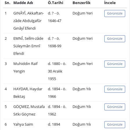
Sn.
Madde Adı
Ö.Tarihi
Benzerlik
İncele
1
GINÂYÎ, Akkaftan-
d. ? - ö.
Doğum Yeri
Görüntüle
zâde Abdulgafûr
1646-47
Gınâyî Efendi
2
EMNÎ, Selîm-zâde
d. ? - ö.
Doğum Yeri
Görüntüle
Süleymân Emnî
1698-99
Efendi
3
Muhiddin Raif
d. 1880 - ö.
Doğum Yeri
Görüntüle
Yengin
30 Aralık
1955
4
HAYDAR, Haydar
d. 1894 - ö.
Doğum Yılı
Görüntüle
Bektaş
1966
5
GÖÇMEZ, Mustafa
d. 1894 - ö.
Doğum Yılı
Görüntüle
Sıtkı Göçmez
1962
6
Yahya Saim
d. 1894
Doğum Yılı
Görüntüle