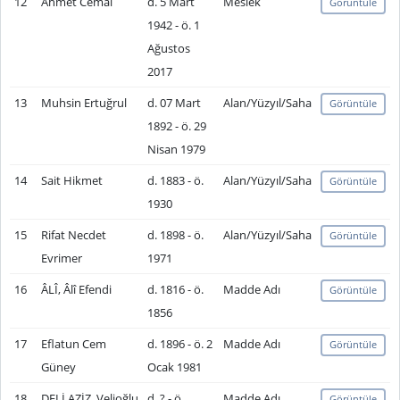
12
Ahmet Cemal
d. 5 Mart
Meslek
Görüntüle
1942 - ö. 1
Ağustos
2017
13
Muhsin Ertuğrul
d. 07 Mart
Alan/Yüzyıl/Saha
Görüntüle
1892 - ö. 29
Nisan 1979
14
Sait Hikmet
d. 1883 - ö.
Alan/Yüzyıl/Saha
Görüntüle
1930
15
Rifat Necdet
d. 1898 - ö.
Alan/Yüzyıl/Saha
Görüntüle
Evrimer
1971
16
ÂLÎ, Âlî Efendi
d. 1816 - ö.
Madde Adı
Görüntüle
1856
17
Eflatun Cem
d. 1896 - ö. 2
Madde Adı
Görüntüle
Güney
Ocak 1981
18
DELİ AZİZ, Velioğlu
d. ? - ö.
Madde Adı
Görüntüle