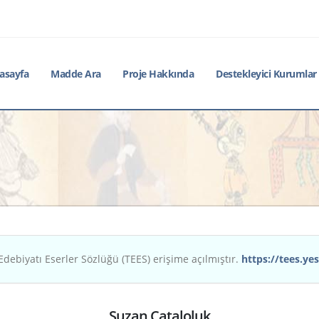
asayfa
Madde Ara
Proje Hakkında
Destekleyici Kurumlar
Edebiyatı Eserler Sözlüğü (TEES) erişime açılmıştır.
https://tees.yes
Suzan Çataloluk