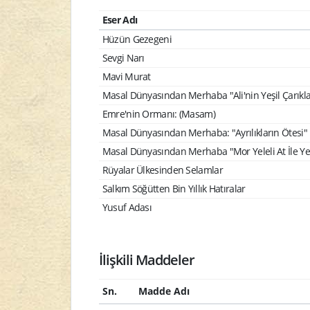
Eser Adı
Hüzün Gezegeni
Sevgi Narı
Mavi Murat
Masal Dünyasından Merhaba "Ali'nin Yeşil Çarıkla
Emre'nin Ormanı: (Masam)
Masal Dünyasından Merhaba: "Ayrılıkların Ötesi"
Masal Dünyasından Merhaba "Mor Yeleli At İle Yeş
Rüyalar Ülkesinden Selamlar
Salkım Söğütten Bin Yıllık Hatıralar
Yusuf Adası
İlişkili Maddeler
Sn.
Madde Adı