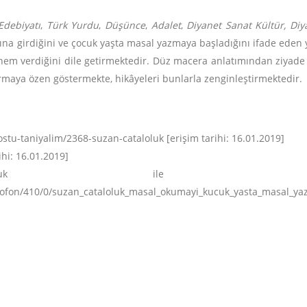
Edebiyatı
,
Türk Yurdu
,
Düşünce
,
Adalet
,
Diyanet Sanat Kültür, Di
na girdiğini ve çocuk yaşta masal yazmaya başladığını ifade eden ya
nem verdiğini dile getirmektedir. Düz macera anlatımından ziyade sev
tarmaya özen göstermekte, hikâyeleri bunlarla zenginleştirmektedir.
stu-taniyalim/2368-suzan-cataloluk [erişim tarihi: 16.01.2019]
hi: 16.01.2019]
loluk ile Söyl
ofon/410/0/suzan_cataloluk_masal_okumayi_kucuk_yasta_masal_yazm