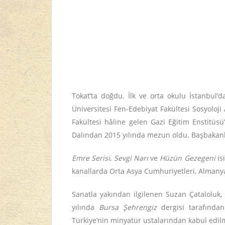
Tokat’ta doğdu. İlk ve orta okulu İstanbul’
Üniversitesi Fen-Edebiyat Fakültesi Sosyoloj
Fakültesi hâline gelen Gazi Eğitim Enstitüs
Dalından 2015 yılında mezun oldu. Başbakanlık
Emre Serisi
,
Sevgi Narı
ve
Hüzün Gezegeni
is
kanallarda Orta Asya Cumhuriyetleri, Almanya
Sanatla yakından ilgilenen Suzan Çataloluk,
yılında
Bursa Şehrengiz
dergisi tarafından
Türkiye’nin minyatür ustalarından kabul edilm