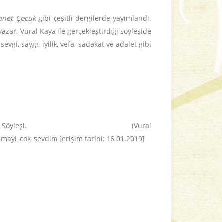
yanet Çocuk
gibi çeşitli dergilerde yayımlandı.
zar, Vural Kaya ile gerçekleştirdiği söyleşide
gi, saygı, iyilik, vefa, sadakat ve adalet gibi
eşi. (Vural
ayi_cok_sevdim [erişim tarihi: 16.01.2019]