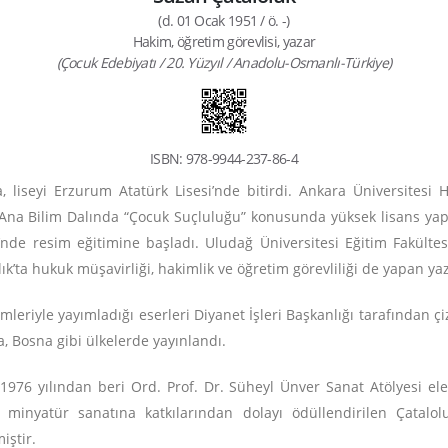
(d. 01 Ocak 1951 / ö. -)
Hakim, öğretim görevlisi, yazar
(Çocuk Edebiyatı / 20. Yüzyıl / Anadolu-Osmanlı-Türkiye)
ISBN: 978-9944-237-86-4
da, liseyi Erzurum Atatürk Lisesi’nde bitirdi. Ankara Üniversites
i Ana Bilim Dalında “Çocuk Suçluluğu” konusunda yüksek lisans yap
ü’nde resim eğitimine başladı. Uludağ Üniversitesi Eğitim Fakült
’ta hukuk müşavirliği, hakimlik ve öğretim görevliliği de yapan ya
imleriyle yayımladığı eserleri Diyanet İşleri Başkanlığı tarafından ç
, Bosna gibi ülkelerde yayınlandı.
 1976 yılından beri Ord. Prof. Dr. Süheyl Ünver Sanat Atölyesi e
 minyatür sanatına katkılarından dolayı ödüllendirilen Çatalo
iştir.