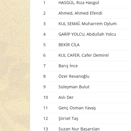
1
HASGÜL, Rıza Hasgül
2
Ahmed, Ahmed Efendi
3
KUL SEMAÎ, Muharrem Oylum
4
GARİP YOLCU, Abdullah Yolcu
5
BEKİR CİLA
6
KUL CAFER, Cafer Demirel
7
Barış İnce
8
Özer Revanoğlu
9
Süleyman Bulut
10
Aslı Der
11
Genç Osman Yavaş
12
Şiirsel Taş
13
Suzan Nur Başarslan