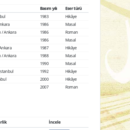
Basım yılı
Eser türü
nbul
1983
Hikâye
Ankara
1986
Masal
ı / Ankara
1986
Roman
1986
Masal
/ Ankara
1987
Hikâye
ı / Ankara
1988
Masal
1990
Masal
 İstanbul
1992
Hikâye
nbul
2000
Hikâye
2007
Roman
rlik
İncele