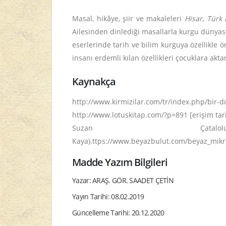
Masal, hikâye, şiir ve makaleleri
Hisar
,
Türk 
Ailesinden dinlediği masallarla kurgu dünyası
eserlerinde tarih ve bilim kurguya özellikle ö
insanı erdemli kılan özellikleri çocuklara ak
Kaynakça
http://www.kirmizilar.com/tr/index.php/bir-do
http://www.lotuskitap.com/?p=891 [erişim tari
Suzan Çata
Kaya).ttps://www.beyazbulut.com/beyaz_mikr
Madde Yazım Bilgileri
Yazar: ARAŞ. GÖR. SAADET ÇETİN
Yayın Tarihi: 08.02.2019
Güncelleme Tarihi: 20.12.2020