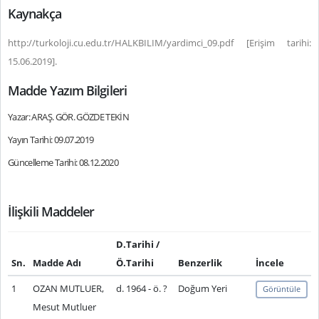
Kaynakça
http://turkoloji.cu.edu.tr/HALKBILIM/yardimci_09.pdf [Erişim tarihi:
15.06.2019].
Madde Yazım Bilgileri
Yazar: ARAŞ. GÖR. GÖZDE TEKİN
Yayın Tarihi: 09.07.2019
Güncelleme Tarihi: 08.12.2020
İlişkili Maddeler
D.Tarihi /
Sn.
Madde Adı
Ö.Tarihi
Benzerlik
İncele
1
OZAN MUTLUER,
d. 1964 - ö. ?
Doğum Yeri
Görüntüle
Mesut Mutluer