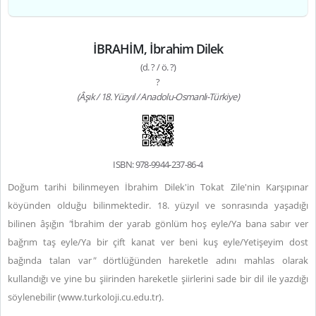
İBRAHİM, İbrahim Dilek
(d. ? / ö. ?)
?
(Âşık / 18. Yüzyıl / Anadolu-Osmanlı-Türkiye)
ISBN: 978-9944-237-86-4
Doğum tarihi bilinmeyen İbrahim Dilek'in Tokat Zile'nin Karşıpınar
köyünden olduğu bilinmektedir. 18. yüzyıl ve sonrasında yaşadığı
bilinen âşığın
"
İbrahim der yarab gönlüm hoş eyle/Ya bana sabır ver
bağrım taş eyle/Ya bir çift kanat ver beni kuş eyle/Yetişeyim dost
bağında talan var
"
dörtlüğünden hareketle adını mahlas olarak
kullandığı ve yine bu şiirinden hareketle şiirlerini sade bir dil ile yazdığı
söylenebilir (www.
turkoloji.cu.edu.tr
).