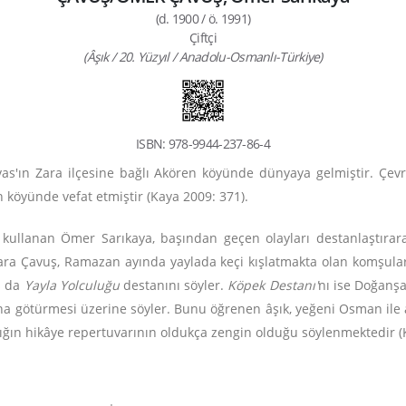
(d. 1900 / ö. 1991)
Çiftçi
(Âşık / 20. Yüzyıl / Anadolu-Osmanlı-Türkiye)
ISBN: 978-9944-237-86-4
vas'ın Zara ilçesine bağlı Akören köyünde dünyaya gelmiştir. Çe
 köyünde vefat etmiştir (Kaya 2009: 371).
 kullanan Ömer Sarıkaya, başından geçen olayları destanlaştırara
Kara Çavuş, Ramazan ayında yaylada keçi kışlatmakta olan komşula
ş da
Yayla Yolculuğu
destanını söyler.
Köpek Destanı'
nı ise Doğanşar
ına götürmesi üzerine söyler. Bunu öğrenen âşık, yeğeni Osman ile 
şığın hikâye repertuvarının oldukça zengin olduğu söylenmektedir (