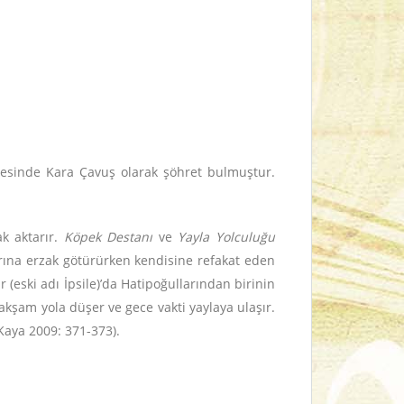
vresinde Kara Çavuş olarak şöhret bulmuştur.
k aktarır.
Köpek Destanı
ve
Yayla Yolculuğu
rına erzak götürürken kendisine refakat eden
 (eski adı İpsile)’da Hatipoğullarından birinin
akşam yola düşer ve gece vakti yaylaya ulaşır.
Kaya 2009: 371-373).