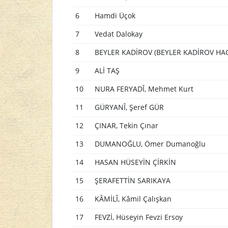
6
Hamdi Üçok
7
Vedat Dalokay
8
BEYLER KADİROV (BEYLER KADİROV HA
9
ALİ TAŞ
10
NURA FERYADÎ, Mehmet Kurt
11
GÜRYANÎ, Şeref GÜR
12
ÇINAR, Tekin Çınar
13
DUMANOĞLU, Ömer Dumanoğlu
14
HASAN HÜSEYİN ÇİRKİN
15
ŞERAFETTİN SARIKAYA
16
KÂMİLÎ, Kâmil Çalışkan
17
FEVZİ, Hüseyin Fevzi Ersoy