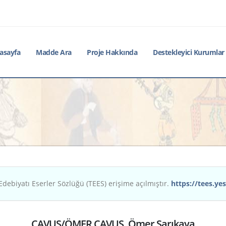
asayfa
Madde Ara
Proje Hakkında
Destekleyici Kurumlar
Edebiyatı Eserler Sözlüğü (TEES) erişime açılmıştır.
https://tees.yes
ÇAVUŞ/ÖMER ÇAVUŞ, Ömer Sarıkaya