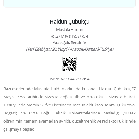
Haldun Çubukçu
Mustafa Haldun
(d. 27 Mayıs 1958 / ö. -)
Yazar, Şair, Redaktör
(Yeni Edebiyat / 20. Yüzyıl / Anadolu-Osmanlı-Türkiye)
ISBN: 978-9944-237-86-4
Bazı eserlerinde Mustafa Haldun adını da kullanan Haldun Çubukçu,27
Mayıs 1958 tarihinde Sivas’ta doğdu. İlk ve orta okulu Sivas’ta bitirdi.
1980 yılında Mersin Silifke Lisesinden mezun olduktan sonra, Çukurova,
Boğaziçi ve Orta Doğu Teknik üniversitelerinde başladığı yüksek
öğrenimini tamamlayamadan ayrıldı, düzeltmenlik ve redaktörlük işinde
çalışmaya başladı.