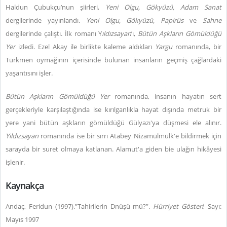
Haldun Çubukçu’nun şiirleri,
Yeni Olgu, Gökyüzü, Adam Sanat
dergilerinde yayınlandı.
Yeni Olgu, Gökyüzü, Papirüs
ve
Sahne
dergilerinde çalıştı. İlk romanı Y
ıldızsayan
’ı,
Bütün Aşkların Gömüldüğü
Yer
izledi. Ezel Akay ile birlikte kaleme aldıkları
Yargu
romanında, bir
Türkmen oymağının içerisinde bulunan insanların geçmiş çağlardaki
yaşantısını işler.
Bütün Aşkların Gömüldüğü Yer
romanında, insanın hayatın sert
gerçekleriyle karşılaştığında ise kırılganlıkla hayat dışında metruk bir
yere yani bütün aşkların gömüldüğü Gülyazı'ya düşmesi ele alınır.
Yıldızsayan
romanında ise bir sırrı Atabey Nizamülmülk'e bildirmek için
sarayda bir suret olmaya katlanan. Alamut'a giden bie ulağın hikâyesi
işlenir.
Kaynakça
Andaç, Feridun (1997).”Tahirilerin Dnüşü mü?”.
Hürriyet Gösteri
, Sayı:
Mayıs 1997