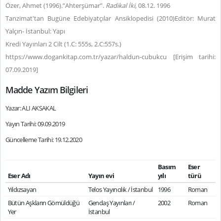
Özer, Ahmet (1996).”Ahterşümar”.
Radikal İki,
08.12. 1996
Tanzimat'tan Bugüne Edebiyatçılar Ansiklopedisi (2010)Editör: Murat
Yalçın- İstanbul: Yapı
Kredi Yayınları 2 Cilt (1.C: 555s, 2.C:557s.)
https://www.dogankitap.com.tr/yazar/haldun-cubukcu [Erişim tarihi:
07.09.2019]
Madde Yazım Bilgileri
Yazar: ALI AKSAKAL
Yayın Tarihi: 09.09.2019
Güncelleme Tarihi: 19.12.2020
Basım
Eser
Eser Adı
Yayın evi
yılı
türü
Yıldızsayan
Telos Yayıncılık / İstanbul
1996
Roman
Bütün Aşkların Gömüldüğü
Gendaş Yayınları /
2002
Roman
Yer
İstanbul