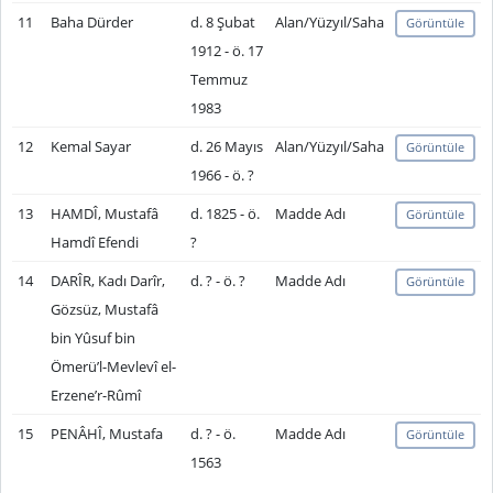
11
Baha Dürder
d. 8 Şubat
Alan/Yüzyıl/Saha
Görüntüle
1912 - ö. 17
Temmuz
1983
12
Kemal Sayar
d. 26 Mayıs
Alan/Yüzyıl/Saha
Görüntüle
1966 - ö. ?
13
HAMDÎ, Mustafâ
d. 1825 - ö.
Madde Adı
Görüntüle
Hamdî Efendi
?
14
DARÎR, Kadı Darîr,
d. ? - ö. ?
Madde Adı
Görüntüle
Gözsüz, Mustafâ
bin Yûsuf bin
Ömerü’l-Mevlevî el-
Erzene’r-Rûmî
15
PENÂHÎ, Mustafa
d. ? - ö.
Madde Adı
Görüntüle
1563