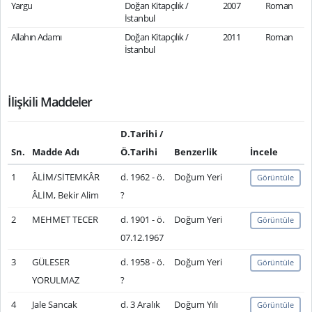
Yargu
Doğan Kitapçılık /
2007
Roman
İstanbul
Allahın Adamı
Doğan Kitapçılık /
2011
Roman
İstanbul
İlişkili Maddeler
D.Tarihi /
Sn.
Madde Adı
Ö.Tarihi
Benzerlik
İncele
1
ÂLİM/SİTEMKÂR
d. 1962 - ö.
Doğum Yeri
Görüntüle
ÂLİM, Bekir Alim
?
2
MEHMET TECER
d. 1901 - ö.
Doğum Yeri
Görüntüle
07.12.1967
3
GÜLESER
d. 1958 - ö.
Doğum Yeri
Görüntüle
YORULMAZ
?
4
Jale Sancak
d. 3 Aralık
Doğum Yılı
Görüntüle