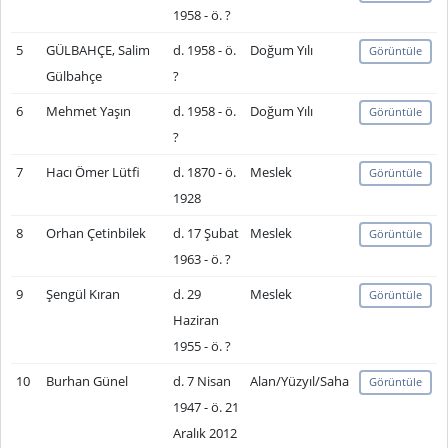
1958 - ö. ?
5
GÜLBAHÇE, Salim
d. 1958 - ö.
Doğum Yılı
Görüntüle
Gülbahçe
?
6
Mehmet Yaşın
d. 1958 - ö.
Doğum Yılı
Görüntüle
?
7
Hacı Ömer Lütfi
d. 1870 - ö.
Meslek
Görüntüle
1928
8
Orhan Çetinbilek
d. 17 Şubat
Meslek
Görüntüle
1963 - ö. ?
9
Şengül Kıran
d. 29
Meslek
Görüntüle
Haziran
1955 - ö. ?
10
Burhan Günel
d. 7 Nisan
Alan/Yüzyıl/Saha
Görüntüle
1947 - ö. 21
Aralık 2012