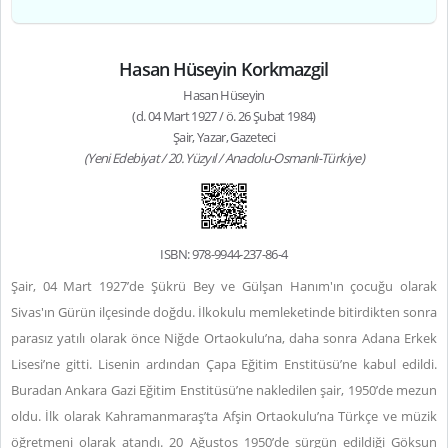
Hasan Hüseyin Korkmazgil
Hasan Hüseyin
(d. 04 Mart 1927 / ö. 26 Şubat 1984)
Şair, Yazar, Gazeteci
(Yeni Edebiyat / 20. Yüzyıl / Anadolu-Osmanlı-Türkiye)
ISBN: 978-9944-237-86-4
Şair, 04 Mart 1927’de Şükrü Bey ve Gülşan Hanım'ın çocuğu olarak
Sivas'ın Gürün ilçesinde doğdu. İlkokulu memleketinde bitirdikten sonra
parasız yatılı olarak önce Niğde Ortaokulu’na, daha sonra Adana Erkek
Lisesi’ne gitti. Lisenin ardından Çapa Eğitim Enstitüsü’ne kabul edildi.
Buradan Ankara Gazi Eğitim Enstitüsü’ne nakledilen şair, 1950’de mezun
oldu. İlk olarak Kahramanmaraş’ta Afşin Ortaokulu’na Türkçe ve müzik
öğretmeni olarak atandı. 20 Ağustos 1950’de sürgün edildiği Göksun