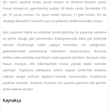
Şiir, öykü, seyahat kitabı, çocuk romanı ve derleme kitapları yazan
Hasan Hüseyin’in yayımlanmış toplam 26 kitabı vardır. Bunlardan 15’i
şiir, 5’i çocuk romanı, 3’ü siyasi mizah öyküsü, 1'i gezi notları, 2’si de
arkadaşı Bedrettin Cömert’in yazı ve şiirlerinin derlenmesinden oluşur.
Şair, yaşamını halkla ve yokluklar içinde geçirmiş, bu yaşantıyı sanatına
ve şiirine olduğu gibi yansıtmıştır. Edebiyatımızda daha çok şiirleriyle
tanınan Korkmazgil, halkın yaşayış tarzından, söz varlığından,
geleneklerinden yararlanarak metinlerini oluşturmuştur. Bununla
birlikte yakın arkadaşı Aziz Nesin’i aratmayacak öykülerin de yazarı olan
Hasan Hüseyin, dile hâkimiyetiyle ironisi yüksek edebî metinler
yazmıştır. Toplumcu edebiyatın izlerini taşıyan şiirlerinde Anadolu
halkının zengin kültürel ögelerini bulmak mümkündür. Anadolu'da
yaşanan dramları, Anadolu insanının zor yaşama şartlarını dile getiren
şiirler kaleme almıştır.
Kaynakça