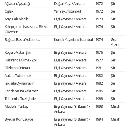
Ağlasun Ayşafağı
Doğan Yay. / Ankara
1972
Şiir
Oğlak
Yar Yay. / İstanbul
1972
Şiir
Acıyı Bal Eyledik
Bilgi Yayınevi / Ankara
1973
Şiir
Kelepçemin Karasında Bir Ak
Bilgi Yayınevi / Ankara
1974
Şiir
Güvercin
Bağdat Basra Yollarında
Konuk Yayınları / İstanbul
1974
Gezi
Yazısı
Koçero Vatan Şiiri
Bilgi Yayınevi / Ankara
1976
Şiir
Haziranda Ölmek Zor
Bilgi Yayınevi / Ankara
1977
Şiir
Filizkıran Fırtınası
Bilgi Yayınevi / Ankara
1981
Şiir
Acılara Tutunmak
Bilgi Yayınevi / Ankara
1982
Şiir
Işıklarla Oynamayın
Bilgi Yayınevi / Ankara
1982
Şiir
Kandan Kına Yakılmaz
Bilgi Yayınevi / Ankara
1985
Şiir
Tohumlar Tuz İçinde
Bilgi Yayınevi / Ankara
1988
Şiir
Made In Turkey
Bilgi Yayınevi (3. Basım) /
1993
Mizah
Ankara
Bıyıklar Konuşuyor
Bilgi Yayınevi (3. Basım) /
1994
Mizah
Ankara