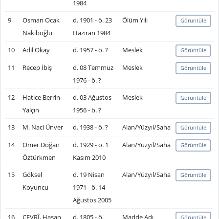
1984
9
Osman Ocak
d. 1901 - ö. 23
Ölüm Yılı
Görüntüle
Nakiboğlu
Haziran 1984
10
Adil Okay
d. 1957 - ö. ?
Meslek
Görüntüle
11
Recep İbiş
d. 08 Temmuz
Meslek
Görüntüle
1976 - ö. ?
12
Hatice Berrin
d. 03 Ağustos
Meslek
Görüntüle
Yalçın
1956 - ö. ?
13
M. Naci Ünver
d. 1938 - ö. ?
Alan/Yüzyıl/Saha
Görüntüle
14
Ömer Doğan
d. 1929 - ö. 1
Alan/Yüzyıl/Saha
Görüntüle
Öztürkmen
Kasım 2010
15
Göksel
d. 19 Nisan
Alan/Yüzyıl/Saha
Görüntüle
Koyuncu
1971 - ö. 14
Ağustos 2005
16
CEVRÎ, Hasan
d. 1805 - ö.
Madde Adı
Görüntüle