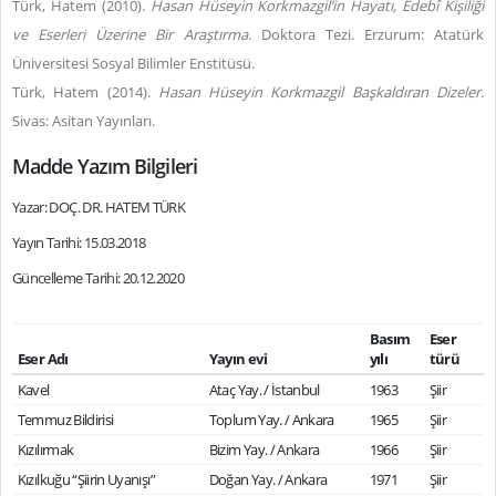
Türk, Hatem (2010).
Hasan Hüseyin Korkmazgil’in Hayatı, Edebî Kişiliği
ve Eserleri Üzerine Bir Araştırma
. Doktora Tezi. Erzurum: Atatürk
Üniversitesi Sosyal Bilimler Enstitüsü.
Türk, Hatem (2014).
Hasan Hüseyin Korkmazgil Başkaldıran Dizeler
.
Sivas: Asitan Yayınları.
Madde Yazım Bilgileri
Yazar: DOÇ. DR. HATEM TÜRK
Yayın Tarihi: 15.03.2018
Güncelleme Tarihi: 20.12.2020
Basım
Eser
Eser Adı
Yayın evi
yılı
türü
Kavel
Ataç Yay. / İstanbul
1963
Şiir
Temmuz Bildirisi
Toplum Yay. / Ankara
1965
Şiir
Kızılırmak
Bizim Yay. / Ankara
1966
Şiir
Kızılkuğu “Şiirin Uyanışı”
Doğan Yay. / Ankara
1971
Şiir