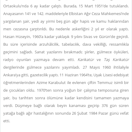
Ortaokulu’nda 6 ay kadar çalıştı. Burada, 15 Mart 1951’de tutuklandı.
Anayasanın 141 ve 142. maddeleriyle Elbistan Ağır Ceza Mahkemesi’nde
yargılanan şair, yedi ay yirmi beş gün ağır hapis ve kamu haklarından
men cezasına çarptırıldı. Bu nedenle askerliğini 2 yıl er olarak yaptı.
Hasan Hüseyin, 1960’a kadar yaklaşık 9 yılını Sivas ve Gürün’de geçirdi.
Bu süre içerisinde arzuhâlcilik, tabelacılık, dava vekilliği, ressamlıkla
geçimini sağladı. Sanat yazılarını bırakmadı; şiirler, gülmece öyküleri,
radyo oyunları yazmaya devam etti.
Karikatür
ve
Taş Karikatür
dergilerinde gülmece yazılarını yayımladı. 27 Mayıs 1960 ihtilaliyle
Ankara’ya gitti, gazetecilik yaptı. 11 Haziran 1964’te, Uşak Lisesi edebiyat
öğretmenlerinden Azime Karabulut ile evlenen çiftin Temmuz isimli bir
de çocukları oldu. 1970’ten sonra yoğun bir çalışma temposuna giren
şair, bu tarihten sonra ölümüne kadar kendisini tamamen yazmaya
verdi. Düşmeye bağlı olarak beyin kanaması geçirip 376 gün süren
yatağa bağlı ağır hastalığının sonunda 26 Şubat 1984 Pazar günü vefat
etti.