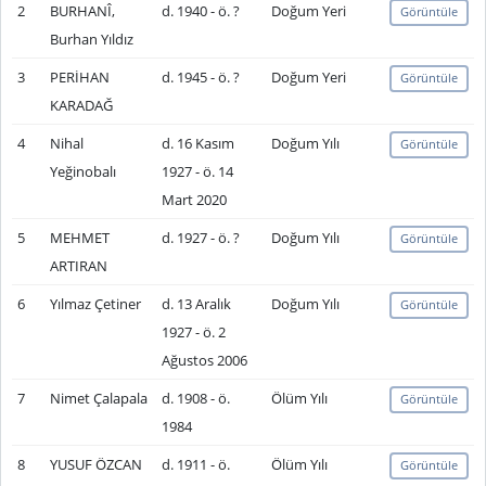
2
BURHANÎ,
d. 1940 - ö. ?
Doğum Yeri
Görüntüle
Burhan Yıldız
3
PERİHAN
d. 1945 - ö. ?
Doğum Yeri
Görüntüle
KARADAĞ
4
Nihal
d. 16 Kasım
Doğum Yılı
Görüntüle
Yeğinobalı
1927 - ö. 14
Mart 2020
5
MEHMET
d. 1927 - ö. ?
Doğum Yılı
Görüntüle
ARTIRAN
6
Yılmaz Çetiner
d. 13 Aralık
Doğum Yılı
Görüntüle
1927 - ö. 2
Ağustos 2006
7
Nimet Çalapala
d. 1908 - ö.
Ölüm Yılı
Görüntüle
1984
8
YUSUF ÖZCAN
d. 1911 - ö.
Ölüm Yılı
Görüntüle