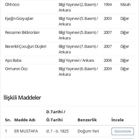
Öhhööö
Bilgi Yayınevi (2. Basım) /
1994
Mizah
Ankara
Eşeğin Gözyaşları
Bilgi Yayınevi (5. Basım) /
2003
Diğer
Ankara
Ressamın Bıldırcınları
Bilgi Yayınevi (5. Basım) /
2007
Diğer
Ankara
Becerikli Çocuğun Düşleri
Bilgi Yayınevi (7. Basım) /
2007
Diğer
Ankara
Aşıcı Baba
Bilgi Yayınevi / Ankara
2008
Diğer
Ormanın Öcü
Bilgi Yayınevi (6. Basım) /
2009
Diğer
Ankara
İlişkili Maddeler
D.Tarihi /
Sn.
Madde Adı
Ö.Tarihi
Benzerlik
İncele
1
ER MUSTAFA
d. ? - ö. 1825
Doğum Yeri
Görüntüle