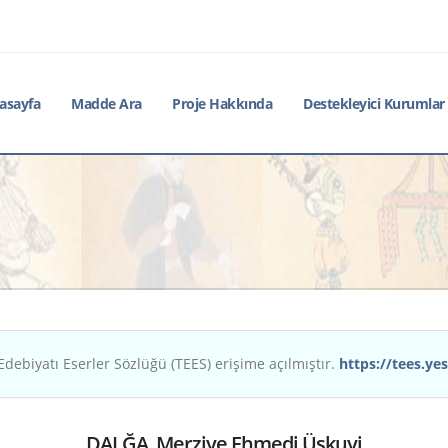
asayfa
Madde Ara
Proje Hakkında
Destekleyici Kurumlar
Edebiyatı Eserler Sözlüğü (TEES) erişime açılmıştır.
https://tees.yes
DALĞA, Merziye Ehmedi Üskuyi