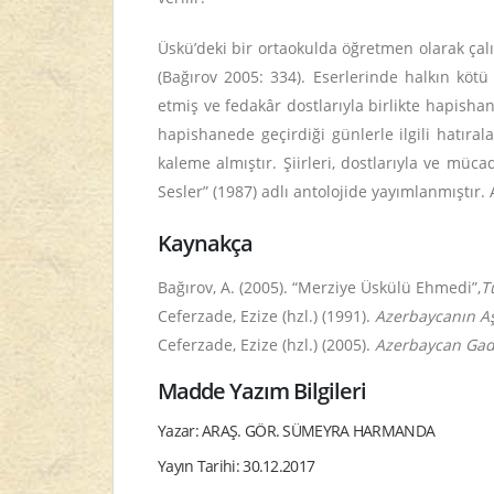
Üskü’deki bir ortaokulda öğretmen olarak çalı
(Bağırov 2005: 334). Eserlerinde halkın kötü
etmiş ve fedakâr dostlarıyla birlikte hapisha
hapishanede geçirdiği günlerle ilgili hatıra
kaleme almıştır. Şiirleri, dostlarıyla ve müca
Sesler” (1987) adlı antolojide yayımlanmıştır. 
Kaynakça
Bağırov, A. (2005). “Merziye Üskülü Ehmedi”,
T
Ceferzade, Ezize (hzl.) (1991).
Azerbaycanın Aş
Ceferzade, Ezize (hzl.) (2005).
Azerbaycan Gadı
Madde Yazım Bilgileri
Yazar: ARAŞ. GÖR. SÜMEYRA HARMANDA
Yayın Tarihi: 30.12.2017