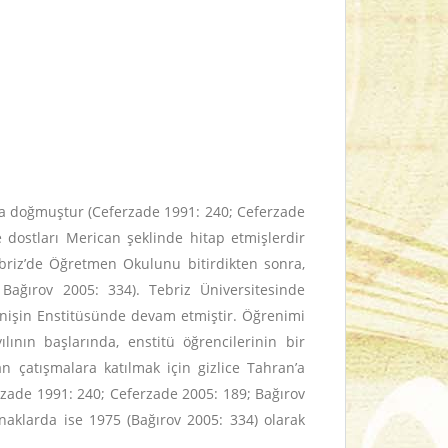
da doğmuştur (Ceferzade 1991: 240; Ceferzade
e dostları Merican şeklinde hitap etmişlerdir
ebriz’de Öğretmen Okulunu bitirdikten sonra,
Bağırov 2005: 334). Tebriz Üniversitesinde
anişin Enstitüsünde devam etmiştir. Öğrenimi
ının başlarında, enstitü öğrencilerinin bir
an çatışmalara katılmak için gizlice Tahran’a
rzade 1991: 240; Ceferzade 2005: 189; Bağırov
ynaklarda ise 1975 (Bağırov 2005: 334) olarak