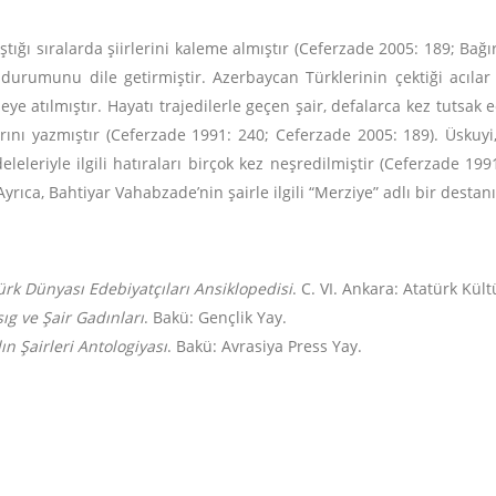
ştığı sıralarda şiirlerini kaleme almıştır (Ceferzade 2005: 189; Bağ
 durumunu dile getirmiştir. Azerbaycan Türklerinin çektiği acıla
neye atılmıştır. Hayatı trajedilerle geçen şair, defalarca kez tut
larını yazmıştır (Ceferzade 1991: 240; Ceferzade 2005: 189). Üskuyi
deleleriyle ilgili hatıraları birçok kez neşredilmiştir (Ceferzade 1
Ayrıca, Bahtiyar Vahabzade’nin şairle ilgili “Merziye” adlı bir desta
ürk Dünyası Edebiyatçıları Ansiklopedisi
. C. VI. Ankara: Atatürk Kül
ıg ve Şair Gadınları
. Bakü: Gençlik Yay.
n Şairleri Antologiyası
. Bakü: Avrasiya Press Yay.