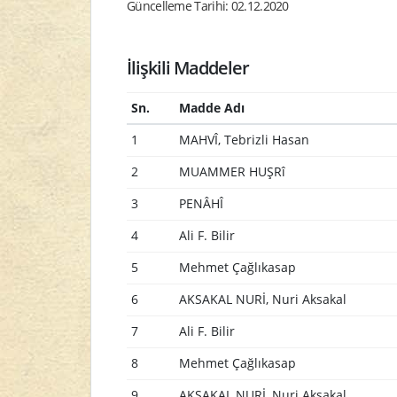
Güncelleme Tarihi: 02.12.2020
İlişkili Maddeler
Sn.
Madde Adı
1
MAHVÎ, Tebrizli Hasan
2
MUAMMER HUŞRî
3
PENÂHÎ
4
Ali F. Bilir
5
Mehmet Çağlıkasap
6
AKSAKAL NURİ, Nuri Aksakal
7
Ali F. Bilir
8
Mehmet Çağlıkasap
9
AKSAKAL NURİ, Nuri Aksakal