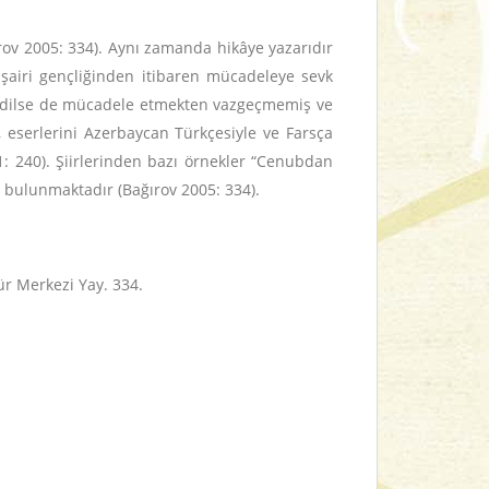
ırov 2005: 334). Aynı zamanda hikâye yazarıdır
r şairi gençliğinden itibaren mücadeleye sevk
sak edilse de mücadele etmekten vazgeçmemiş ve
, eserlerini Azerbaycan Türkçesiyle ve Farsça
991: 240). Şiirlerinden bazı örnekler “Cenubdan
nı bulunmaktadır (Bağırov 2005: 334).
tür Merkezi Yay. 334.