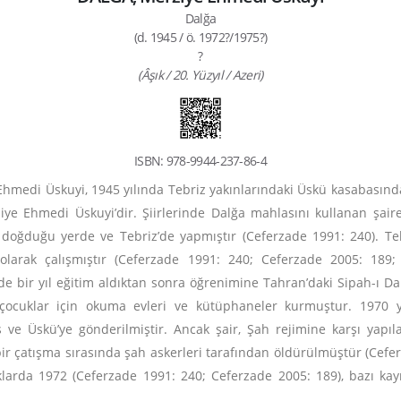
Dalğa
(d. 1945 / ö. 1972?/1975?)
?
(Âşık / 20. Yüzyıl / Azeri)
ISBN: 978-9944-237-86-4
Ehmedi Üskuyi, 1945 yılında Tebriz yakınlarındaki Üskü kasabasın
iye Ehmedi Üskuyi’dir. Şiirlerinde Dalğa mahlasını kullanan şair
i doğduğu yerde ve Tebriz’de yapmıştır (Ceferzade 1991: 240). T
olarak çalışmıştır (Ceferzade 1991: 240; Ceferzade 2005: 189; 
de bir yıl eğitim aldıktan sonra öğrenimine Tahran’daki Sipah-ı D
 çocuklar için okuma evleri ve kütüphaneler kurmuştur. 1970 yıl
ş ve Üskü’ye gönderilmiştir. Ancak şair, Şah rejimine karşı yapıl
ir çatışma sırasında şah askerleri tarafından öldürülmüştür (Cefe
naklarda 1972 (Ceferzade 1991: 240; Ceferzade 2005: 189), bazı ka