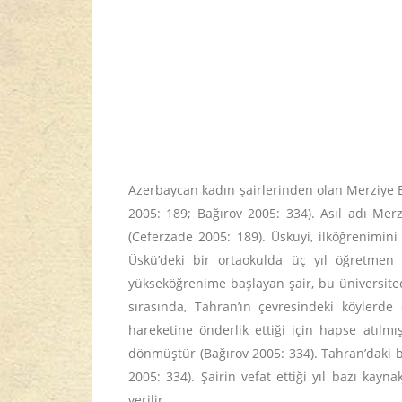
Azerbaycan kadın şairlerinden olan Merziye 
2005: 189; Bağırov 2005: 334). Asıl adı Merz
(Ceferzade 2005: 189). Üskuyi, ilköğrenimin
Üskü’deki bir ortaokulda üç yıl öğretmen 
yükseköğrenime başlayan şair, bu üniversite
sırasında, Tahran’ın çevresindeki köylerde
hareketine önderlik ettiği için hapse atılmı
dönmüştür (Bağırov 2005: 334). Tahran’daki b
2005: 334). Şairin vefat ettiği yıl bazı kay
verilir.