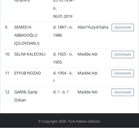
İbrahimî
05.10.1954 -
ö.
06.01.2019
9
SEMED H.
d. 1897 - ö.
Alan/Yüzyıl/Saha
Görüntüle
ABBASOĞLU
1986
(ÇİLOVDARLI)
10
SELİM KALECİKLİ
d. 1925 - ö.
Madde Adı
Görüntüle
1955
11
EYYUB NOZAD
d. 1954 - ö.
Madde Adı
Görüntüle
?
12
GARİB, Garip
d. ? - ö. ?
Madde Adı
Görüntüle
Özkan
© Copyright 2020. Tüm Hakları Saklıdır.