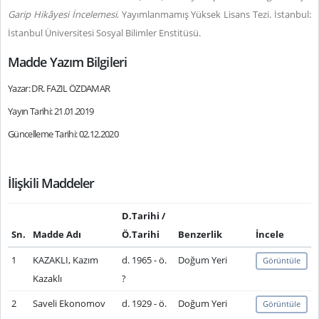
Garip Hikâyesi İncelemesi
. Yayımlanmamış Yüksek Lisans Tezi. İstanbul:
İstanbul Üniversitesi Sosyal Bilimler Enstitüsü.
Madde Yazım Bilgileri
Yazar: DR. FAZIL ÖZDAMAR
Yayın Tarihi: 21.01.2019
Güncelleme Tarihi: 02.12.2020
İlişkili Maddeler
D.Tarihi /
Sn.
Madde Adı
Ö.Tarihi
Benzerlik
İncele
1
KAZAKLI, Kazım
d. 1965 - ö.
Doğum Yeri
Görüntüle
Kazaklı
?
2
Saveli Ekonomov
d. 1929 - ö.
Doğum Yeri
Görüntüle