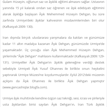
Gulam Hüseyin, oğlunun saz ve âşıklık eğitimi almasını sağlar. Ustasının
yanında 15 yıl kalarak ondan saz öğrenen ve âşık edebiyatı eğitimini
alarak âşıklığa başlayan Âşık Mehemmed Hüseyin Dehgan, bu süre
zarfında Urmiye’deki âşıklar kahvesinin müdavimlerinden biri olur
(Kafkasyalı 2009: 130).
İran dışında birçok uluslararası yarışmalara da katılan ve günümüze
kadar 11 altın madalya kazanan Âşık Dehgan, günümüzde Urmiye’de
yaşamaktadır. Üç çocuğu olan Âşık Mehemmed Hüseyin Dehgan,
şiirlerinde “Âşık Dehgan” mahlasını kullanmaktadır (Kafkasyalı 2009: 129-
131).
Urmiyeliler Âşık Dehgan’ın âşıklık geleneğine verdiği destek
sebebiyle Urmiyeli Âşık Yusuf Ohannes ile birlikte onun heykelini
yaptırarak Urmiye Müzesi’ne koydurmuşlardır. Eylül 2012’deki müzenin
açılışını da Âşık Ohannes ile birlikte Âşık Dehgan yapmıştır
(www.
gencashiqlar.blogfa.com
).
Urmiye âşık muhitinde kendine özgün saz tekniği, sesi, icrası ve şiirleriyle
usta âşıklardan birisi sayılan Âşık Dehgan'ın, İran Türk âşıklık