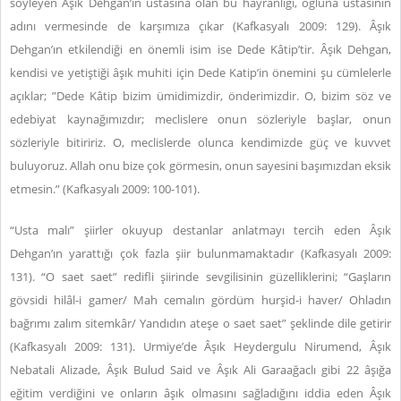
söyleyen Âşık Dehgan’ın ustasına olan bu hayranlığı, oğluna ustasının
adını vermesinde de karşımıza çıkar (Kafkasyalı 2009: 129). Âşık
Dehgan’ın etkilendiği en önemli isim ise Dede Kâtip’tir. Âşık Dehgan,
kendisi ve yetiştiği âşık muhiti için Dede Katip’in önemini şu cümlelerle
açıklar; ”Dede Kâtip bizim ümidimizdir, önderimizdir. O, bizim söz ve
edebiyat kaynağımızdır; meclislere onun sözleriyle başlar, onun
sözleriyle bitiririz. O, meclislerde olunca kendimizde güç ve kuvvet
buluyoruz. Allah onu bize çok görmesin, onun sayesini başımızdan eksik
etmesin.” (Kafkasyalı 2009: 100-101).
“Usta malı” şiirler okuyup destanlar anlatmayı tercih eden Âşık
Dehgan’ın yarattığı çok fazla şiir bulunmamaktadır (Kafkasyalı 2009:
131). “O saet saet” redifli şiirinde sevgilisinin güzelliklerini; “Gaşların
gövsidi hilâl-i gamer/ Mah cemalın gördüm hurşid-i haver/ Ohladın
bağrımı zalım sitemkâr/ Yandıdın ateşe o saet saet” şeklinde dile getirir
(Kafkasyalı 2009: 131).
Urmiye’de Âşık Heydergulu Nirumend, Âşık
Nebatali Alizade, Âşık Bulud Said ve Âşık Ali Garaağaclı gibi 22 âşığa
eğitim verdiğini ve onların âşık olmasını sağladığını iddia eden Âşık