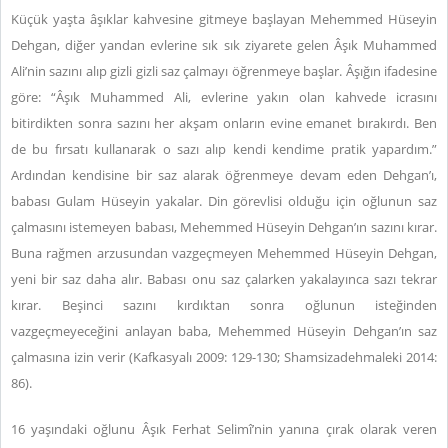
Küçük yaşta âşıklar kahvesine gitmeye başlayan Mehemmed Hüseyin
Dehgan, diğer yandan evlerine sık sık ziyarete gelen Âşık Muhammed
Ali’nin sazını alıp gizli gizli saz çalmayı öğrenmeye başlar. Âşığın ifadesine
göre: “Âşık Muhammed Ali, evlerine yakın olan kahvede icrasını
bitirdikten sonra sazını her akşam onların evine emanet bırakırdı. Ben
de bu fırsatı kullanarak o sazı alıp kendi kendime pratik yapardım.”
Ardından kendisine bir saz alarak öğrenmeye devam eden Dehgan’ı,
babası Gulam Hüseyin yakalar. Din görevlisi olduğu için oğlunun saz
çalmasını istemeyen babası, Mehemmed Hüseyin Dehgan’ın sazını kırar.
Buna rağmen arzusundan vazgeçmeyen Mehemmed Hüseyin Dehgan,
yeni bir saz daha alır. Babası onu saz çalarken yakalayınca sazı tekrar
kırar. Beşinci sazını kırdıktan sonra oğlunun isteğinden
vazgeçmeyeceğini anlayan baba, Mehemmed Hüseyin Dehgan’ın saz
çalmasına izin verir (Kafkasyalı 2009: 129-130; Shamsizadehmaleki 2014:
86).
16 yaşındaki oğlunu Âşık Ferhat Selimî’nin yanına çırak olarak veren