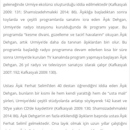
geleneğinde Urmiye ekolünü oluşturduğu iddia edilmektedir (Kafkasyalı
2009: 131; Shamsizadehmaleki 2014: 86).
Âşıklığa başladıktan sonra
toylarda ve çeşitli programlarda sanatını icra eden Âşık Dehgan,
Urmiye’de radyo istasyonu kurulduğunda ilk programı yapar. Bu
programda “kesme divani, güzelleme ve tacirî havalarını” okuyan Âşık
Dehgan, artık Urmiye’de daha da tanınan âşıklardan biri olur. Bu
programla başladığı radyo programına devam ederken kısa bir süre
sonra Urmiye’de kurulan TV kanalında program yapmaya başlayan Âşık
Dehgan, 26 yıl radyo ve televizyon sanatçısı olarak çalışır (Kafkasyalı
2007: 192; Kafkasyalı 2009: 130).
Ustası Âşık Ferhat Selimî’den 40 destan öğrendiğini iddia eden Âşık
Dehgan, bunların bir kısmı ile hem kendi yarattığı hem de “usta malı”
şiirleri, Urmiye’deki çeşitli stüdyolarda anlatıp söyleyerek 142 kaset ve
50’ye yakın CD’de kaydettirir (Kafkasyalı 2009: 130; Shamsizadehmaleki
2014: 86).
Âşık Dehgan’ın en fazla etkilendiği âşıkların başında ustası Âşık
Ferhat Selimî gelmektedir. Ona layık olmak için uzun yıllar çalıştığını