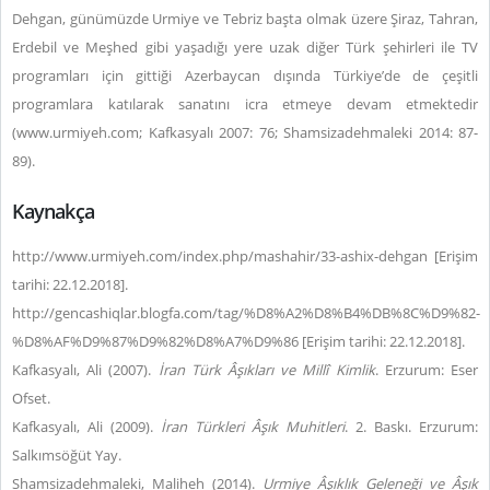
Dehgan, günümüzde Urmiye ve Tebriz başta olmak üzere Şiraz, Tahran,
Erdebil ve Meşhed gibi yaşadığı yere uzak diğer Türk şehirleri ile TV
programları için gittiği Azerbaycan dışında Türkiye’de de çeşitli
programlara katılarak sanatını icra etmeye devam etmektedir
(
www.urmiyeh.com
; Kafkasyalı 2007: 76; Shamsizadehmaleki 2014: 87-
89).
Kaynakça
http://www.urmiyeh.com/index.php/mashahir/33-ashix-dehgan [Erişim
tarihi: 22.12.2018].
http://gencashiqlar.blogfa.com/tag/%D8%A2%D8%B4%DB%8C%D9%82-
%D8%AF%D9%87%D9%82%D8%A7%D9%86 [Erişim tarihi: 22.12.2018].
Kafkasyalı, Ali (2007).
İran Türk Âşıkları ve Millî Kimlik
. Erzurum: Eser
Ofset.
Kafkasyalı, Ali (2009).
İran Türkleri Âşık Muhitleri
. 2. Baskı. Erzurum:
Salkımsöğüt Yay.
Shamsizadehmaleki, Maliheh (2014).
Urmiye Âşıklık Geleneği ve Âşık