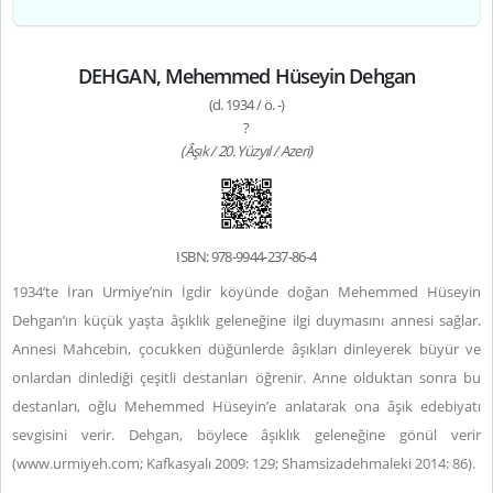
DEHGAN, Mehemmed Hüseyin Dehgan
(d. 1934 / ö. -)
?
(Âşık / 20. Yüzyıl / Azeri)
ISBN: 978-9944-237-86-4
1934’te İran Urmiye’nin İgdir köyünde doğan Mehemmed Hüseyin
Dehgan’ın küçük yaşta âşıklık geleneğine ilgi duymasını annesi sağlar.
Annesi Mahcebin, çocukken düğünlerde âşıkları dinleyerek büyür ve
onlardan dinlediği çeşitli destanları öğrenir. Anne olduktan sonra bu
destanları, oğlu Mehemmed Hüseyin’e anlatarak ona âşık edebiyatı
sevgisini verir. Dehgan, böylece âşıklık geleneğine gönül verir
(
www.urmiyeh.com
; Kafkasyalı 2009: 129; Shamsizadehmaleki 2014: 86).