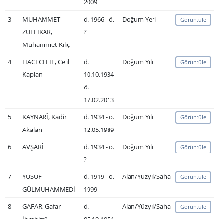
2009
3
MUHAMMET-
d. 1966 - ö.
Doğum Yeri
Görüntüle
ZÜLFİKAR,
?
Muhammet Kılıç
4
HACI CELİL, Celil
d.
Doğum Yılı
Görüntüle
Kaplan
10.10.1934 -
ö.
17.02.2013
5
KAYNARÎ, Kadir
d. 1934 - ö.
Doğum Yılı
Görüntüle
Akalan
12.05.1989
6
AVŞARÎ
d. 1934 - ö.
Doğum Yılı
Görüntüle
?
7
YUSUF
d. 1919 - ö.
Alan/Yüzyıl/Saha
Görüntüle
GÜLMUHAMMEDİ
1999
8
GAFAR, Gafar
d.
Alan/Yüzyıl/Saha
Görüntüle