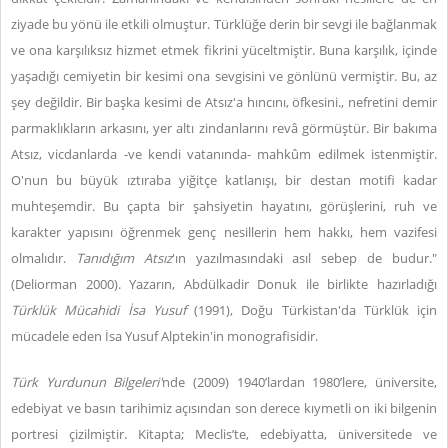
ziyade bu yönü ile etkili olmuştur. Türklüğe derin bir sevgi ile bağlanmak
ve ona karşılıksız hizmet etmek fikrini yüceltmiştir. Buna karşılık, içinde
yaşadığı cemiyetin bir kesimi ona sevgisini ve gönlünü vermiştir. Bu, az
şey değildir. Bir başka kesimi de Atsız'a hıncını, öfkesini., nefretini demir
parmaklıkların arkasını, yer altı zindanlarını revâ görmüştür. Bir bakıma
Atsız, vicdanlarda -ve kendi vatanında- mahkûm edilmek istenmiştir.
O'nun bu büyük ıztıraba yiğitçe katlanışı, bir destan motifi kadar
muhteşemdir. Bu çapta bir şahsiyetin hayatını, görüşlerini, ruh ve
karakter yapısını öğrenmek genç nesillerin hem hakkı, hem vazifesi
olmalıdır.
Tanıdığım Atsız
'ın yazılmasındaki asıl sebep de budur."
(Deliorman 2000). Yazarın, Abdülkadir Donuk ile birlikte hazırladığı
Türklük Mücahidi İsa Yusuf
(1991), Doğu Türkistan'da Türklük için
mücadele eden İsa Yusuf Alptekin'in monografisidir.
Türk Yurdunun Bilgeleri'
nde (2009) 1940’lardan 1980’lere, üniversite,
edebiyat ve basın tarihimiz açısından son derece kıymetli on iki bilgenin
portresi çizilmiştir. Kitapta; Meclis’te, edebiyatta, üniversitede ve