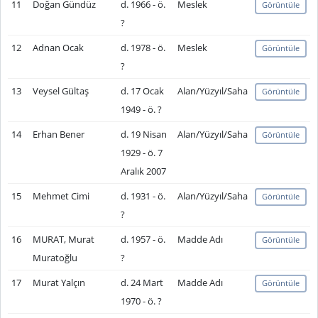
11
Doğan Gündüz
d. 1966 - ö.
Meslek
Görüntüle
?
12
Adnan Ocak
d. 1978 - ö.
Meslek
Görüntüle
?
13
Veysel Gültaş
d. 17 Ocak
Alan/Yüzyıl/Saha
Görüntüle
1949 - ö. ?
14
Erhan Bener
d. 19 Nisan
Alan/Yüzyıl/Saha
Görüntüle
1929 - ö. 7
Aralık 2007
15
Mehmet Cimi
d. 1931 - ö.
Alan/Yüzyıl/Saha
Görüntüle
?
16
MURAT, Murat
d. 1957 - ö.
Madde Adı
Görüntüle
Muratoğlu
?
17
Murat Yalçın
d. 24 Mart
Madde Adı
Görüntüle
1970 - ö. ?