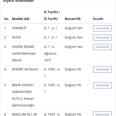
İlişkili Maddeler
D.Tarihi /
Sn.
Madde Adı
Ö.Tarihi
Benzerlik
İncele
1
HİMMETÎ
d. ? - ö. ?
Doğum Yeri
Görüntüle
2
FETHÎ
d. ? - ö. ?
Doğum Yeri
Görüntüle
3
VAHÎD/ RESMÎ,
d. ? - ö.
Doğum Yeri
Görüntüle
Vahîd Mehmed
Ağustos
Efendi
1677
4
EFKÂRÎ, Ali Demir
d. 1935 - ö.
Doğum Yılı
Görüntüle
?
5
BEKİR VAHİD-İ
d. 1935 - ö.
Doğum Yılı
Görüntüle
ZAMAN/ÂŞIK
?
KUTLU, Hasan
Şahmaranoğlu
6
MAZLUM ALİ, Ali
d. 1935 - ö.
Doğum Yılı
Görüntüle