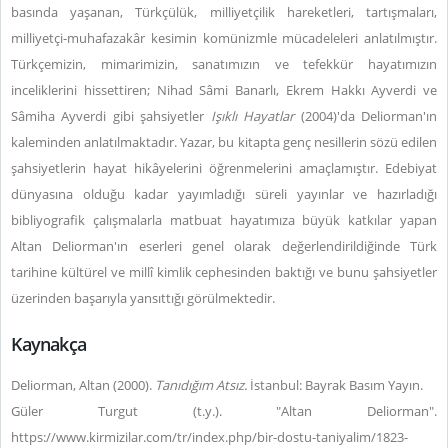
basında yaşanan, Türkçülük, milliyetçilik hareketleri, tartışmaları,
milliyetçi-muhafazakâr kesimin komünizmle mücadeleleri anlatılmıştır.
Türkçemizin, mimarimizin, sanatımızın ve tefekkür hayatımızın
inceliklerini hissettiren; Nihad Sâmi Banarlı, Ekrem Hakkı Ayverdi ve
Sâmiha Ayverdi gibi şahsiyetler
Işıklı Hayatlar
(2004)'da Deliorman'ın
kaleminden anlatılmaktadır. Yazar, bu kitapta genç nesillerin sözü edilen
şahsiyetlerin hayat hikâyelerini öğrenmelerini amaçlamıştır. Edebiyat
dünyasına olduğu kadar yayımladığı süreli yayınlar ve hazırladığı
bibliyografik çalışmalarla matbuat hayatımıza büyük katkılar yapan
Altan Deliorman'ın eserleri genel olarak değerlendirildiğinde Türk
tarihine kültürel ve millî kimlik cephesinden baktığı ve bunu şahsiyetler
üzerinden başarıyla yansıttığı görülmektedir.
Kaynakça
Deliorman, Altan (2000).
Tanıdığım Atsız.
İstanbul: Bayrak Basım Yayın.
Güler Turgut (t.y.). "Altan Deliorman".
https://www.kirmizilar.com/tr/index.php/bir-dostu-taniyalim/1823-