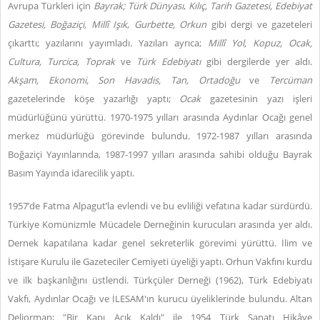
Avrupa Türkleri için
Bayrak; Türk Dünyası
,
Kılıç, Tarih Gazetesi, Edebiyat
Gazetesi, Boğaziçi, Millî Işık
,
Gurbette, Orkun
gibi dergi ve gazeteleri
çıkarttı; yazılarını yayımladı. Yazıları ayrıca;
Millî Yol, Kopuz, Ocak,
Cultura, Turcica, Toprak
ve
Türk Edebiyatı
gibi dergilerde yer aldı.
Akşam, Ekonomi, Son Havadis, Tan, Ortadoğu
ve
Tercüman
gazetelerinde köşe yazarlığı yaptı;
Ocak
gazetesinin yazı işleri
müdürlüğünü yürüttü. 1970-1975 yılları arasında Aydınlar Ocağı genel
merkez müdürlüğü görevinde bulundu. 1972-1987 yılları arasında
Boğaziçi Yayınlarında, 1987-1997 yılları arasında sahibi olduğu Bayrak
Basım Yayında idarecilik yaptı.
1957’de Fatma Alpagut’la evlendi ve bu evliliği vefatına kadar sürdürdü.
Türkiye Komünizmle Mücadele Derneğinin kurucuları arasında yer aldı.
Dernek kapatılana kadar genel sekreterlik görevimi yürüttü. İlim ve
İstişare Kurulu ile Gazeteciler Cemiyeti üyeliği yaptı. Orhun Vakfını kurdu
ve ilk başkanlığını üstlendi. Türkçüler Derneği (1962), Türk Edebiyatı
Vakfı, Aydınlar Ocağı ve İLESAM'ın kurucu üyeliklerinde bulundu. Altan
Deliorman; "Bir Kapı Açık Kaldı" ile 1954 Türk Sanatı Hikâye