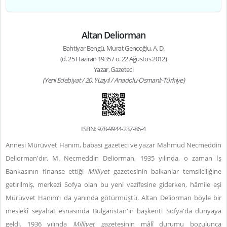
Altan Deliorman
Bahtiyar Bengü, Murat Gencoğlu, A. D.
(d. 25 Haziran 1935 / ö. 22 Ağustos 2012)
Yazar, Gazeteci
(Yeni Edebiyat / 20. Yüzyıl / Anadolu-Osmanlı-Türkiye)
ISBN: 978-9944-237-86-4
Annesi Mürüvvet Hanım, babası gazeteci ve yazar Mahmud Necmeddin
Deliorman'dır. M. Necmeddin Deliorman, 1935 yılında, o zaman İş
Bankasının finanse ettiği
Milliyet
gazetesinin balkanlar temsilciliğine
getirilmiş, merkezi Sofya olan bu yeni vazîfesine giderken, hâmile eşi
Mürüvvet Hanım’ı da yanında götürmüştü. Altan Deliorman böyle bir
meslekî seyahat esnasında Bulgaristan'ın başkenti Sofya'da dünyaya
geldi. 1936 yılında
Milliyet g
azetesinin mâlî durumu bozulunca