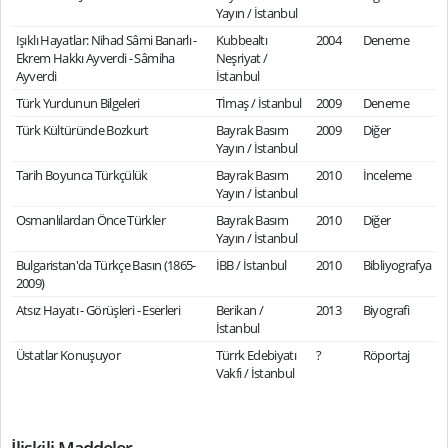
Yayın / İstanbul
Işıklı Hayatlar: Nihad Sâmi Banarlı -
Kubbealtı
2004
Deneme
Ekrem Hakkı Ayverdi - Sâmiha
Neşriyat /
Ayverdi
İstanbul
Türk Yurdunun Bilgeleri
Tİmaş / İstanbul
2009
Deneme
Türk Kültüründe Bozkurt
Bayrak Basım
2009
Diğer
Yayın / İstanbul
Tarih Boyunca Türkçülük
Bayrak Basım
2010
İnceleme
Yayın / İstanbul
Osmanlılardan Önce Türkler
Bayrak Basım
2010
Diğer
Yayın / İstanbul
Bulgaristan'da Türkçe Basın (1865-
İBB / İstanbul
2010
Bibliyografya
2009)
Atsız Hayatı - Görüşleri - Eserleri
Berikan /
2013
Biyografi
İstanbul
Üstatlar Konuşuyor
Türrk Edebiyatı
?
Röportaj
Vakfı / İstanbul