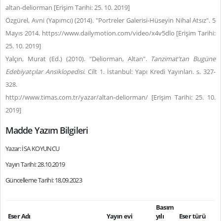
altan-deliorman [Erişim Tarihi: 25. 10. 2019]
Özgürel, Avni (Yapımcı) (2014). "Portreler Galerisi-Hüseyin Nihal Atsız". 5
Mayıs 2014. https://www.dailymotion.com/video/x4v5dlo [Erişim Tarihi:
25. 10. 2019]
Yalçın, Murat (Ed.) (2010). "Deliorman, Altan".
Tanzimat'tan Bugüne
Edebiyatçılar Ansiklopedisi
. Cilt 1. İstanbul: Yapı Kredi Yayınları. s. 327-
328.
http://www.timas.com.tr/yazar/altan-deliorman/ [Erişim Tarihi: 25. 10.
2019]
Madde Yazım Bilgileri
Yazar: İSA KOYUNCU
Yayın Tarihi: 28.10.2019
Güncelleme Tarihi: 18.09.2023
Basım
Eser Adı
Yayın evi
yılı
Eser türü