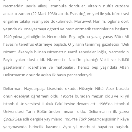
Necmeddin Bey’le ailesi, İstanbul’a döndüler. Altan’ın nüfûs cüzdanı
ancak o zaman (22 Mart 1936) alındı. Esas doğum yeri ile yılı, bürokrasi
engeline takılıp resmiyete dökülemedi. Mürüvvet Hanım, oğluna dört
yaşında okuma-yazmayı öğretti ve basit aritmetik temrinlerine başlattı.
1940 yılına gelindiğinde, Necmeddin Bey, oğluna yavaş yavaş Bâb-ı Ali
havasını teneffüs ettirmeye başladı. O yılların tanınmış gazetecisi, “Deli
Nizam” lâkabıyla bilinen Nizamettin Nazif Tepedelenlioğlu, Necmeddin
Bey’in yakın dostu idi. Nizamettin Nazif’in çıkardığı Vakit ve İstiklâl
gazetelerinin idârehâne ve matbaaları, henüz beş yaşındaki Altan
Deliorman’ın önünde açılan ilk basın pencereleriydi.
Deliorman, Haydarpaşa Lisesinde okudu. Hüseyin Nihâl Atsız burada
onun edebiyat öğretmeni oldu. 1955'te buradan mezun oldu ve iki yıl
İstanbul Üniversitesi Hukuk Fakültesine devam etti. 1966'da İstanbul
Üniversitesi Tarih Bölümünden mezun oldu. Deliorman'ın ilk yazısı
Çocuk Sesi
adlı dergide yayımlandı. 1954’te
Türk Sanatı
dergisinin hikâye
yarışmasında birincilik kazandı. Aynı yıl matbuat hayatına başladı.