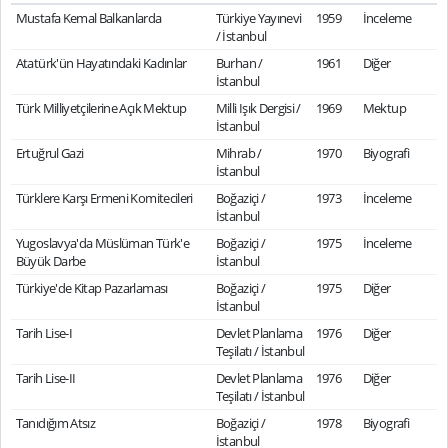
Mustafa Kemal Balkanlarda
Türkiye Yayınevi
1959
İnceleme
/ İstanbul
Atatürk'ün Hayatındaki Kadınlar
Burhan /
1961
Diğer
İstanbul
Türk Milliyetçilerine Açık Mektup
Milli Işık Dergisi /
1969
Mektup
İstanbul
Ertuğrul Gazi
Mihrab /
1970
Biyografi
İstanbul
Türklere Karşı Ermeni Komitecileri
Boğaziçi /
1973
İnceleme
İstanbul
Yugoslavya'da Müslüman Türk'e
Boğaziçi /
1975
İnceleme
Büyük Darbe
İstanbul
Türkiye'de Kitap Pazarlaması
Boğaziçi /
1975
Diğer
İstanbul
Tarih Lise-I
Devlet Planlama
1976
Diğer
Teşilatı / İstanbul
Tarih Lise-II
Devlet Planlama
1976
Diğer
Teşilatı / İstanbul
Tanıdığım Atsız
Boğaziçi /
1978
Biyografi
İstanbul