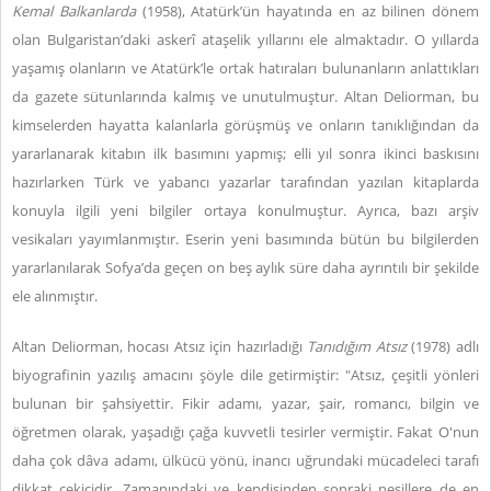
Kemal Balkanlarda
(1958), Atatürk’ün hayatında en az bilinen dönem
olan Bulgaristan’daki askerî ataşelik yıllarını ele almaktadır. O yıllarda
yaşamış olanların ve Atatürk’le ortak hatıraları bulunanların anlattıkları
da gazete sütunlarında kalmış ve unutulmuştur. Altan Deliorman, bu
kimselerden hayatta kalanlarla görüşmüş ve onların tanıklığından da
yararlanarak kitabın ilk basımını yapmış; elli yıl sonra ikinci baskısını
hazırlarken Türk ve yabancı yazarlar tarafından yazılan kitaplarda
konuyla ilgili yeni bilgiler ortaya konulmuştur. Ayrıca, bazı arşiv
vesikaları yayımlanmıştır. Eserin yeni basımında bütün bu bilgilerden
yararlanılarak Sofya’da geçen on beş aylık süre daha ayrıntılı bir şekilde
ele alınmıştır.
Altan Deliorman, hocası Atsız için hazırladığı
Tanıdığım Atsız
(1978) adlı
biyografinin yazılış amacını şöyle dile getirmiştir: "Atsız, çeşitli yönleri
bulunan bir şahsiyettir. Fikir adamı, yazar, şair, romancı, bilgin ve
öğretmen olarak, yaşadığı çağa kuvvetli tesirler vermiştir. Fakat O'nun
daha çok dâva adamı, ülkücü yönü, inancı uğrundaki mücadeleci tarafı
dikkat çekicidir. Zamanındaki ve kendisinden sonraki nesillere de en