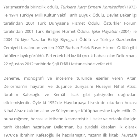
Yarışması'nda birincilik ödülü,
Türklere Karşı Ermeni Komitecileri
(1973)
ile 1974 Türkiye Milli Kültür Vakfı Tarih Büyük Ödülü, Devlet Bakanlığı
tarafından 2001 Türk Dünyasına Hizmet Ödülü, Öztürkler Forum
tarafından 2001 Türk Birliğine Hizmet Ödülü,
Işıklı Hayatlar
(2004) ile
2004 Türkiye Yazarlar Birliği Biyografi Ödülü ve Türkiye Gazeteciler
Cemiyeti tarafından verilen 2007 Burhan Felek Basın Hizmet Ödülü gibi
ödüllere layık görüldü. Biri erkek biri kız iki çocuk babası olan Deliorman,
22 Ağustos 2012 tarihinde Şişli Etfâl Hastanesinde vefat etti.
Deneme, monografi ve inceleme türünde eserler veren Altan
Deliorman'ın hayatını ve düşünce dünyasını Hüseyin Nihal Atsız,
İbrahim Kafesoğlu ve Kemâl Ilıcak gibi şahsiyetler doğrudan
etkilemişlerdir. Öyle ki 1952’de Haydarpaşa Lisesinde okurken hocası
Nihal Atsız okuldan alınır ve Süleymaniye Kütüphanesi’ne tayin edilir. O,
buna rağmen, hocası ile irtibatını kesmemiştir. Liseler ve ortaokullar için
tarih kitapları hazırlayan Deliorman, bu türdeki kitapları ilk olarak
1976'da İbrahim Kafesoğlu ile hazırlamıştır. Yazarın ilk kitabı
Mustafa