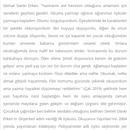
Demat Danki Erken, "Yazmanın asıl hevesim olduğunu anlamam için
senelerin geçmesi gerekti. Okuma yazmayı öğrenir öğrenmez öyküler
yazmaya başladım. Ölümü sorguluyordum. Öykülerimde de karakterleri
bir şekilde öldürüyordum. Biri kuyuya düşüyordu, diğeri de onun
üstüne düşüp ölüyordu. Sessiz ve içe kapanık bir çocuk olduğumdan
bunları annemle babama göstermem cesaret istedi. Onlara
okuttuğumda önce hafif bir tebessüm ettiler. Sonrasında bu durum
kahkahaya dönüştü. Ölen ölene. Şimdi düşününce benim de gülesim
geliyor ama yedi yaş için zor bir durum olsa gerek. Ağlamaya başladım
ve onlara, yazmaya küstüm. Özür dilediler ama nafile. Okumak, nefes
almak gibiydi hayatımda. Filin hortumu gücünde çekerek okuyordum
ama yazma hayalimi düşünmeyi reddettim." (Çalı 2019) şeklinde hem
yazı hayatına nasıl başladığını hem de öykü anlayışında zaman
içerisinde meydana gelen gelişim ve değişim çizgisini dile getirmiştir.
Çocukluk çağından beri kelime sevdalısı olduğunu belirten Demet Danki
Erken'in
Düşerken
adını verdiği ilk öyküsü, Okuyanus Yayınları'nın 2004
yılında yayımlanan
Edebiyatçı Psikiyatristler
adlı öykü seçkisinde yer