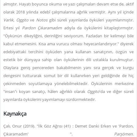
almıştır. Hayatı boyunca okuma ve yazı çalışmaları devam etse de, aktif
olarak 2018 yılında edebî çalışmalarına ağırlık vermiştir. Aynı yıl içinde
Varlık, Oggito
ve
Notos
gibi süreli yayınlarda öyküleri yayımlanmıştır.
Ertesi yıl
Pardon Çıkaramadım
adıyla da öykülerini kitaplaştırmıştır.
"Öykünün dikeyliğini, derinliğini seviyorum. Fazladan bir kelimeyi bile
kabul etmemesini. Kısa ama vurucu olması heyecanlandırıyor." diyerek
edebiyattaki tercihini öyküden yana kullanan sanatçının, özgün ve
estetik bir dünyaya sahip olan öykülerinin dili ustalıkla kurulmuştur.
Olaylara geniş pencereden bakabilmenin yanı sıra gerçek ve kurgu
dengesini tutturarak somut bir dil kullanırken yeri geldiğinde de hiç
çekinmeden soyutlamaya yönelebilmektedir. Öykülerinin merkezine
"insan"ı koyan sanatçı, hâlen ağırlıklı olarak
Oggito
'da ve diğer süreli
yayınlarda öykülerini yayımlamayı sürdürmektedir.
Kaynakça
Çalı, Onur (2019). "İlk Göz Ağrısı (41) : Demet Danki Erken ve 'Pardon,
Çıkaramadım' ".
Parşömen.