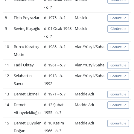
- ö. ?
8
Elçin Poyrazlar
d. 1975 - ö. ?
Meslek
Görüntüle
9
Sevinç Kuşoğlu
d. 01 Ocak 1948
Meslek
Görüntüle
- ö. ?
10
Burcu Karataş
d. 1985 - ö. ?
Alan/Yüzyıl/Saha
Görüntüle
Metin
11
Fadıl Oktay
d. 1961 - ö. ?
Alan/Yüzyıl/Saha
Görüntüle
12
Selahattin
d. 1913 - ö.
Alan/Yüzyıl/Saha
Görüntüle
Savcı
1992
13
Demet Çizmeli
d. 1971 - ö. ?
Madde Adı
Görüntüle
14
Demet
d. 13 Şubat
Madde Adı
Görüntüle
Altınyeleklioğlu
1955 - ö. ?
15
Demet Duyuler
d. 10 Kasım
Madde Adı
Görüntüle
Doğan
1966 - ö. ?