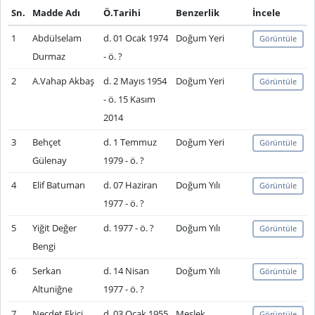
Sn.
Madde Adı
Ö.Tarihi
Benzerlik
İncele
1
Abdülselam
d. 01 Ocak 1974
Doğum Yeri
Görüntüle
Durmaz
- ö. ?
2
A.Vahap Akbaş
d. 2 Mayıs 1954
Doğum Yeri
Görüntüle
- ö. 15 Kasım
2014
3
Behçet
d. 1 Temmuz
Doğum Yeri
Görüntüle
Gülenay
1979 - ö. ?
4
Elif Batuman
d. 07 Haziran
Doğum Yılı
Görüntüle
1977 - ö. ?
5
Yiğit Değer
d. 1977 - ö. ?
Doğum Yılı
Görüntüle
Bengi
6
Serkan
d. 14 Nisan
Doğum Yılı
Görüntüle
Altuniğne
1977 - ö. ?
7
Necdet Ekici
d. 03 Ocak 1955
Meslek
Görüntüle