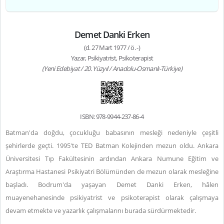
Demet Danki Erken
(d. 27 Mart 1977 / ö. -)
Yazar, Psikiyatrist, Psikoterapist
(Yeni Edebiyat / 20. Yüzyıl / Anadolu-Osmanlı-Türkiye)
ISBN: 978-9944-237-86-4
Batman'da doğdu, çocukluğu babasının mesleği nedeniyle çeşitli
şehirlerde geçti. 1995'te TED Batman Kolejinden mezun oldu. Ankara
Üniversitesi Tıp Fakültesinin ardından Ankara Numune Eğitim ve
Araştırma Hastanesi Psikiyatri Bölümünden de mezun olarak mesleğine
başladı. Bodrum'da yaşayan Demet Danki Erken, hâlen
muayenehanesinde psikiyatrist ve psikoterapist olarak çalışmaya
devam etmekte ve yazarlık çalışmalarını burada sürdürmektedir.