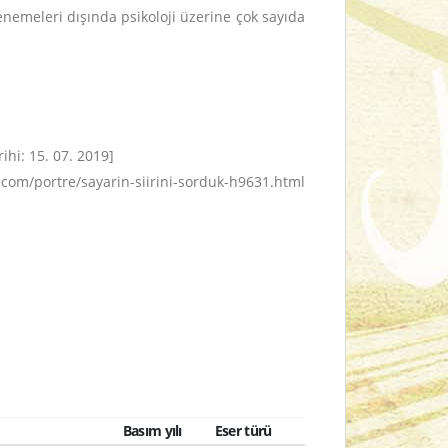
enemeleri dışında psikoloji üzerine çok sayıda
hi: 15. 07. 2019]
om/portre/sayarin-siirini-sorduk-h9631.html
Basım yılı
Eser türü