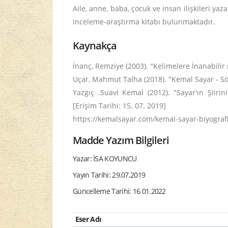
Aile, anne, baba, çocuk ve insan ilişkileri y
inceleme-araştırma kitabı bulunmaktadır.
Kaynakça
İnanç, Remziye (2003). "Kelimelere İnanabilir
Uçar, Mahmut Talha (2018). "Kemal Sayar - Söy
Yazgıç .Suavi Kemal (2012). "Sayar'ın Şiirin
[Erişim Tarihi: 15. 07. 2019]
https://kemalsayar.com/kemal-sayar-biyografi 
Madde Yazım Bilgileri
Yazar: İSA KOYUNCU
Yayın Tarihi: 29.07.2019
Güncelleme Tarihi: 16.01.2022
Eser Adı