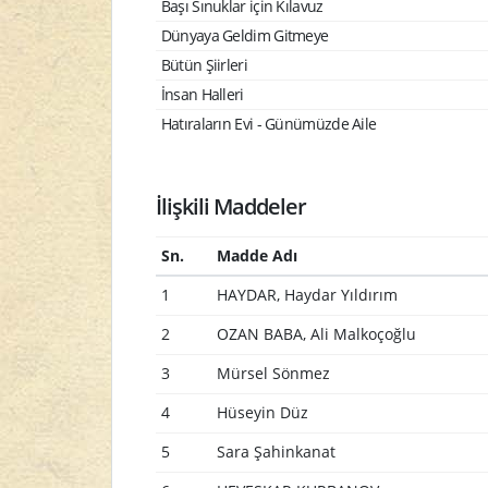
Başı Sınuklar için Kılavuz
Dünyaya Geldim Gitmeye
Bütün Şiirleri
İnsan Halleri
Hatıraların Evi - Günümüzde Aile
İlişkili Maddeler
Sn.
Madde Adı
1
HAYDAR, Haydar Yıldırım
2
OZAN BABA, Ali Malkoçoğlu
3
Mürsel Sönmez
4
Hüseyin Düz
5
Sara Şahinkanat