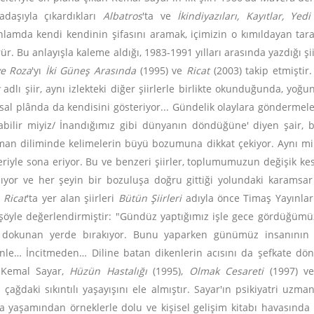
adaşıyla çıkardıkları
Albatros
'ta ve
İkindiyazıları, Kayıtlar, Yedi
lamda kendi kendinin şifasını aramak, içimizin o kımıldayan taraf
rür. Bu anlayışla kaleme aldığı, 1983-1991 yılları arasında yazdığı ş
ve Roza
'yı
İki Güneş Arasında
(1995) ve
Ricat
(2003) takip etmiştir
adlı şiir, aynı izlekteki diğer şiirlerle birlikte okunduğunda, y
l plânda da kendisini gösteriyor... Gündelik olaylara göndermeler
nabilir miyiz/ İnandığımız gibi dünyanın döndüğüne' diyen şair, 
man diliminde kelimelerin büyü bozumuna dikkat çekiyor. Aynı minv
iyle sona eriyor. Bu ve benzeri şiirler, toplumumuzun değişik kes
lıyor ve her şeyin bir bozuluşa doğru gittiği yolundaki karamsar
e
Ricat
'ta yer alan şiirleri
Bütün Şiirleri
adıyla önce Timaş Yayınlar
 şöyle değerlendirmiştir: "Gündüz yaptığımız işle gece gördüğümü
okunan yerde bırakıyor. Bunu yaparken günümüz insanının imkâ
renle… İncitmeden… Diline batan dikenlerin acısını da şefkate d
). Kemal Sayar,
Hüzün Hastalığı
(1995),
Olmak Cesareti
(1997) v
ağdaki sıkıntılı yaşayışını ele almıştır. Sayar'ın psikiyatri uzm
a yaşamından örneklerle dolu ve kişisel gelişim kitabı havasında 