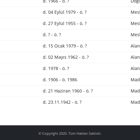
d. 1966 - ö. ?
Doğu
d. 04 Eylül 1979 - ö. ?
Mes
d. 27 Eylül 1955 - ö. ?
Mes
d. ? - ö. ?
Mes
d. 15 Ocak 1979 - ö. ?
Alan
d. 02 Mayıs 1962 - ö. ?
Alan
d. 1978 - ö. ?
Alan
d. 1906 - ö. 1986
Mad
d. 21 Haziran 1960 - ö. ?
Mad
d. 23.11.1942 - ö. ?
Mad
© Copyright 2020. Tüm Hakları Saklıdır.