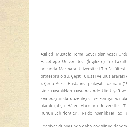
Asıl adı Mustafa Kemal Sayar olan yazar Ordu
Hacettepe Üniversitesi (İngilizce) Tıp Fakü
arasında Marmara Üniversitesi Tıp Fakültesi P
profesörü oldu. Çeşitli ulusal ve uluslararas
), Çorlu Asker Hastanesi psikiyatri uzmanı (
Sinir Hastalıkları Hastanesinde klinik şefi 
sempozyumda düzenleyici ve konuşmacı olara
olarak çalıştı. Hâlen Marmara Üniversitesi Tı
Ruhun Labirlentleri, TRT’de İnsanlık Hâli adlı
Edebiyat dünyasında daha çok şiir ve denemel