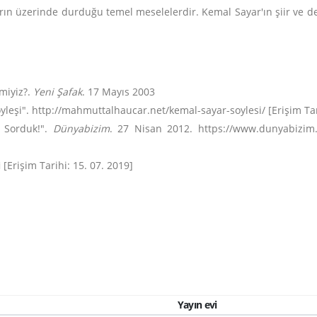
azarın üzerinde durduğu temel meselelerdir. Kemal Sayar'ın şiir ve d
 miyiz?.
Yeni Şafak
. 17 Mayıs 2003
leşi". http://mahmuttalhaucar.net/kemal-sayar-soylesi/ [Erişim Tari
i Sorduk!".
Dünyabizim
. 27 Nisan 2012. https://www.dunyabizim.c
[Erişim Tarihi: 15. 07. 2019]
Yayın evi