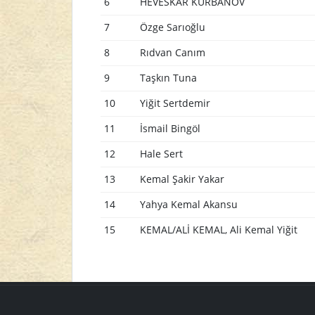
6
HEVESKAR KURBANOV
7
Özge Sarıoğlu
8
Rıdvan Canım
9
Taşkın Tuna
10
Yiğit Sertdemir
11
İsmail Bingöl
12
Hale Sert
13
Kemal Şakir Yakar
14
Yahya Kemal Akansu
15
KEMAL/ALİ KEMAL, Ali Kemal Yiğit