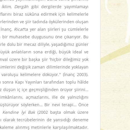
 İklim
,
Dergâh
gibi dergilerde yayımlamayı
larını biraz sükûna edirmek için kelimelerle
iirlerinden ve şiir tadında öykülerinden oluşan
. İnanç,
Ricat
'ta yer alan şiirleri şu cümlelerle
oğun bir muhasebe duygusunu öne çıkarıyor. Bu
le dolu bir mecaz diliyle, yaşadığımız günler
büyük anlatıların sona erdiği, büyük ideal ve
al üzere bir başka şiir 'hiçbir dileğimiz yok
imlerini değişik zaman dilimlerinde yoklayan
 varoluşu kelimelere döküyor." (İnanç 2003).
ı sonra Kapı Yayınları tarafından toplu hâlde
z düşün iç içe geçmişliğinden örüyor şiirini…
nlarını, açmazlarını, ille de yalnızlığını
önüştürüyor söylerken… Bir nevi terapi… Önce
e
Kendine İyi Bak
(2002 başta olmak üzere
anı olarak tecrübelerinin de yansıdığı deneme
kaleme alınmış metinlerle karşılaşılmaktadır.