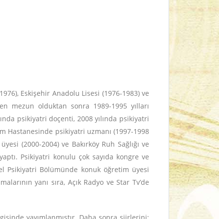
976), Eskişehir Anadolu Lisesi (1976-1983) ve
inden mezun olduktan sonra 1989-1995 yılları
da psikiyatri doçenti, 2008 yılında psikiyatri
itim Hastanesinde psikiyatri uzmanı (1997-1998
 üyesi (2000-2004) ve Bakırköy Ruh Sağlığı ve
yaptı. Psikiyatri konulu çok sayıda kongre ve
el Psikiyatri Bölümünde konuk öğretim üyesi
şmalarının yanı sıra, Açık Radyo ve Star Tv’de
isinde yayımlanmıştır. Daha sonra şiirlerini;