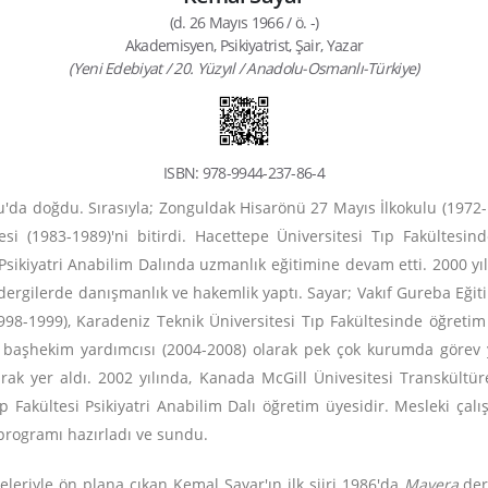
(d. 26 Mayıs 1966 / ö. -)
Akademisyen, Psikiyatrist, Şair, Yazar
(Yeni Edebiyat / 20. Yüzyıl / Anadolu-Osmanlı-Türkiye)
ISBN: 978-9944-237-86-4
'da doğdu. Sırasıyla; Zonguldak Hisarönü 27 Mayıs İlkokulu (1972-1
ltesi (1983-1989)'ni bitirdi. Hacettepe Üniversitesi Tıp Fakültes
sikiyatri Anabilim Dalında uzmanlık eğitimine devam etti. 2000 yılın
ı dergilerde danışmanlık ve hakemlik yaptı. Sayar; Vakıf Gureba Eğ
1998-1999), Karadeniz Teknik Üniversitesi Tıp Fakültesinde öğretim
ve başhekim yardımcısı (2004-2008) olarak pek çok kurumda görev 
k yer aldı. 2002 yılında, Kanada McGill Ünivesitesi Transkültür
p Fakültesi Psikiyatri Anabilim Dalı öğretim üyesidir. Mesleki çalı
 programı hazırladı ve sundu.
eriyle ön plana çıkan Kemal Sayar'ın ilk şiiri 1986'da
Mavera
derg