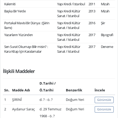
Kalemiti
Yapı Kredi / İstanbul
2011
Mizah
Başka Bir Yerde
Yapı Kredi Kültür
2013
Mizah
Sanat / İstanbul
Portakal Mavisi Bir Dünya : (Şiirin
Yapı Kredi Kültür
2016
Şiir
İlamı)
Sanat / İstanbul
Yazarların Yüzünden
Yapı Kredi Kültür
2017
Biyografi
Sanat / İstanbul
Sen Surat Okumayı Bilir misin? :
Yapı Kredi Kültür
2017
Deneme
Kara Kitap İçin Karalamalar
Sanat / İstanbul
İlişkili Maddeler
D.Tarihi /
Sn.
Madde Adı
Ö.Tarihi
Benzerlik
İncele
1
ŞİRİNÎ
d. ? - ö. ?
Doğum Yeri
Görüntüle
2
Aydanur Saraç
d. 29 Temmuz
Doğum Yeri
Görüntüle
1968 - ö. ?