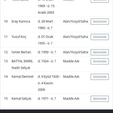
1969 - ö. 15
Aralık 2003
10
Eray Karınca
d. 28 Mart
Alan/Yüzyıl/Saha
Görüntüle
1960 - ö. ?
11
Yusuf Koç
d. 01 Ocak
Alan/Yüzyıl/Saha
Görüntüle
1955 - ö. ?
12
İsmet Bertan
d. 1959 - ö. ?
Alan/Yüzyıl/Saha
Görüntüle
13
BATTAL EMRE,
d. 1924 - ö. ?
Madde Adı
Görüntüle
Nadir Selçuk
14
Kemal Demirel
d. 9 Eylül 1926 -
Madde Adı
Görüntüle
ö. 4 Kasım
2009
15
Kemal Selçuk
d. 1971 - ö. ?
Madde Adı
Görüntüle