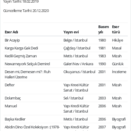
Yayın Tarihi: 18.02.2019
Güncelleme Tarihi: 20.12.2020
Basım
Eser
Eser Adı
Yayın evi
yılı
türü
Bir Acayip
Belge / İstanbul
1980
Hikâye
Karga Karga Gak Dedi
Çağdaş / İstanbul
1981
Masal
Kedili Geçmiş Zaman
Metis / İstanbul
1983
Mizah
Newarneyork Selçuk Demirel
Galeri Nev / Ankara
1990
Günlük
Desen mi, Demesen mi? : Ruh
Okuyanus / İstanbul
2001
İnceleme
Halleri Üzerine
Defter
Yapı Kreei Kültür
2001
Mizah
Sanat / İstanbul
Dolambaç
Sel / İstanbul
2003
Mizah
Manuel
Yapı Kredi Kültür
2006
Mizah
Sanat / İstanbul
Başka Kediler
Metis / İstanbul
2006
Biyografi
Abidin Dino Özel Koleksiyon : (1978-
Yapı Kredi Kültür
2007
Biyografi