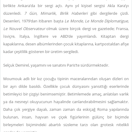
birlikte Ankara’da bir sergi açtı. Aynı yıl kişisel sergisi Akla Kara’yı
düzenledi.
7 Gün, Mimarlık, Birlik Haberleri
gibi dergilerde çizdi.
Desenleri, 1979’dan itibaren başta
Le Monde, Le Monde Diplomatigue,
Le Nouvel Observateur
olmak üzere birçok dergi ve gazetede; Fransa,
İsviçre, İtalya, İngiltere ve ABD’de yayımlandı. Kitaptan dergi
kapaklarına, desen albümlerinden çocuk kitaplarına, kartpostaldan afişe
kadar çeşitlilik gösteren bir üretim sergiledi.
Selçuk Demirel, yaşamını ve sanatını Paris’te sürdürmektedir.
Moumouk adlı bir kız çocuğu tipinin maceralarından oluşan dizleri on
bir ayrı dilde basıldı. Özellikle çocuk dünyasını yansıttığı eserlerinde
betimleyici bir çizgiyi benimsemiştir. Betimlemede amaç, anlatılan varlık
ya da nesneyi okuyucunun hayalinde canlandırabilmesini sağlamaktır.
Daha çok yergiye dayalı, zaman zaman da eskiçağ Roma yapılarında
bulunan, insan, hayvan ve çiçek figürlerinin gülünç bir biçimde
birleşmeleri biçimindeki abartılı süsleme tarzı olan grotesk nitelikli