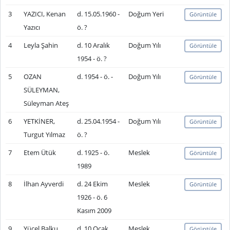
3
YAZICI, Kenan
d. 15.05.1960 -
Doğum Yeri
Görüntüle
Yazıcı
ö. ?
4
Leyla Şahin
d. 10 Aralık
Doğum Yılı
Görüntüle
1954 - ö. ?
5
OZAN
d. 1954 - ö. -
Doğum Yılı
Görüntüle
SÜLEYMAN,
Süleyman Ateş
6
YETKİNER,
d. 25.04.1954 -
Doğum Yılı
Görüntüle
Turgut Yılmaz
ö. ?
7
Etem Ütük
d. 1925 - ö.
Meslek
Görüntüle
1989
8
İlhan Ayverdi
d. 24 Ekim
Meslek
Görüntüle
1926 - ö. 6
Kasım 2009
9
Yücel Balku
d. 10 Ocak
Meslek
Görüntüle