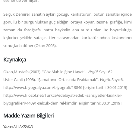
eserler de vermiştir.
Selçuk Demirel, sanatın aykırı çocuğu karikatürün, bütün sanatlar içinde
gönüllü bir sürgünlükten güç aldığını ortaya koyar. Resme, grafiğe, kimi
zaman da fotoğrafa, hatta heykelin ana yurdu olan üç boyutluluğa
kışkırtıcı şekilde sataşır. Her sataşmadan karikatür adına kıskandırıcı
sonuçlarla döner (Okan 2003).
Kaynakça
Okan,Mustafa (2003). "Göz Alabildiğine Hayat".
Virgül.
Sayı: 62.
Üster Cahit (1998). "Şamatanın Ortasında Fısıldamak".
Virgül.
Sayı: 6.
http://www.biyografya.com/biyografi/13846 [erişim tarihi: 30.01.2019]
http://www.filozof.net/Turkce/edebiyat/edebi-sahsiyetler-kisilikler-
biyografileri/44091-
selcuk-demirel-kimdir
[erişim tarihi: 30.01.2019]
Madde Yazım Bilgileri
Yazar: ALI AKSAKAL