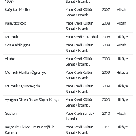
1993)
Sanat / İstanbul
Kağıttan Kediler
Yapı Kredi Kültür
2007
Mizah
Sanat / İstanbul
Kaleydoskop
Yapı Kredi Kültür
2008
Mizah
Sanat / İstanbul
Mumuk
Yapı Kredi / İstanbul
2008
Hikâye
Göz Alabildiğine
Yapı Kredi Kültür
2008
Mizah
Sanat / İstanbul
Alfabe
Yapı Kredi Kültür
2009
Hikâye
Sanat / İstanbul
Mumuk Harfleri Öğreniyor
Yapı Kredi Kültür
2009
Hikâye
Sanat / İstanbul
Mumuk Oyuncakçıda
Yapı Kredi Kültür
2009
Hikâye
Sanat / İstanbul
Ayağına Diken Batan Süper Karga
Yapı Kredi Kültür
2009
Hikâye
Sanat / İstanbul
Gösteri
Yapı Kredi Sanat /
2010
Mizah
İstanbul
Karga İle Tilki ve Cırcır Böceği İle
Yapı Kredi Kültür
2011
Hikâye
Karınca
Sanat / İstanbul