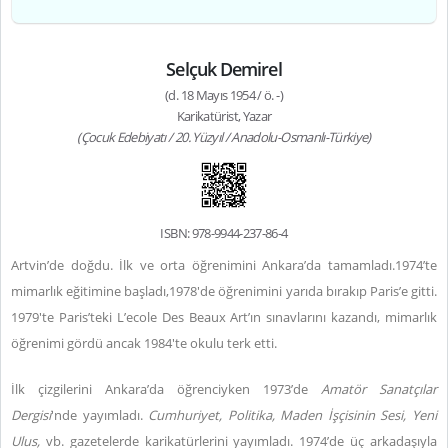
Selçuk Demirel
(d. 18 Mayıs 1954 / ö. -)
Karikatürist, Yazar
(Çocuk Edebiyatı / 20. Yüzyıl / Anadolu-Osmanlı-Türkiye)
ISBN: 978-9944-237-86-4
Artvin’de doğdu. İlk ve orta öğrenimini Ankara’da tamamladı.1974’te
mimarlık eğitimine başladı,1978'de öğrenimini yarıda bırakıp Paris’e gitti.
1979'te Paris’teki L’ecole Des Beaux Art’ın sınavlarını kazandı, mimarlık
öğrenimi gördü ancak 1984'te okulu terk etti.
İlk çizgilerini Ankara’da öğrenciyken 1973’de
Amatör Sanatçılar
Dergisi
'nde yayımladı.
Cumhuriyet, Politika, Maden İşçisinin Sesi, Yeni
Ulus,
vb. gazetelerde karikatürlerini yayımladı. 1974’de üç arkadaşıyla