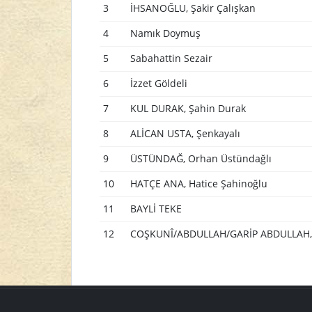
3
İHSANOĞLU, Şakir Çalışkan
4
Namık Doymuş
5
Sabahattin Sezair
6
İzzet Göldeli
7
KUL DURAK, Şahin Durak
8
ALİCAN USTA, Şenkayalı
9
ÜSTÜNDAĞ, Orhan Üstündağlı
10
HATÇE ANA, Hatice Şahinoğlu
11
BAYLİ TEKE
12
COŞKUNÎ/ABDULLAH/GARİP ABDULLAH, 