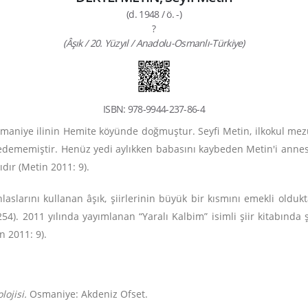
(d. 1948 / ö. -)
?
(Âşık / 20. Yüzyıl / Anadolu-Osmanlı-Türkiye)
ISBN: 978-9944-237-86-4
 Osmaniye ilinin Hemite köyünde doğmuştur. Seyfi Metin, ilkokul me
dememiştir. Henüz yedi aylıkken babasını kaybeden Metin'i annesi
ıdır (Metin 2011: 9).
laslarını kullanan âşık, şiirlerinin büyük bir kısmını emekli oldu
 254). 2011 yılında yayımlanan “Yaralı Kalbim” isimli şiir kitabında
n 2011: 9).
ojisi.
Osmaniye: Akdeniz Ofset.