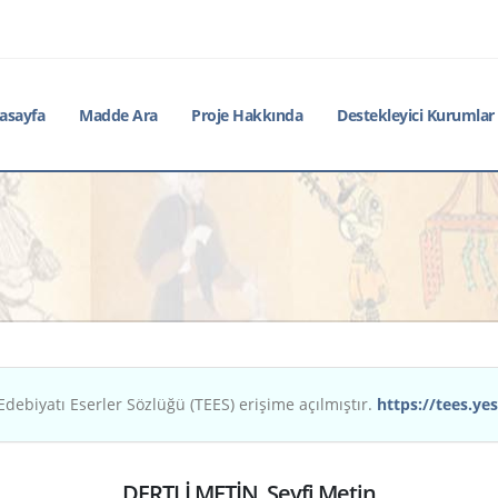
asayfa
Madde Ara
Proje Hakkında
Destekleyici Kurumlar
Edebiyatı Eserler Sözlüğü (TEES) erişime açılmıştır.
https://tees.yes
DERTLİ METİN, Seyfi Metin