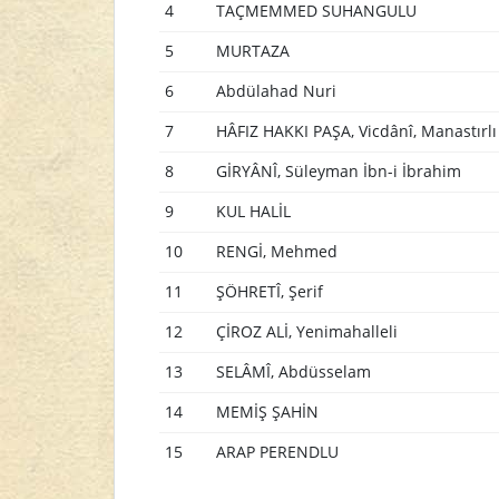
4
TAÇMEMMED SUHANGULU
5
MURTAZA
6
Abdülahad Nuri
7
HÂFIZ HAKKI PAŞA, Vicdânî, Manastırlı
8
GİRYÂNÎ, Süleyman İbn-i İbrahim
9
KUL HALİL
10
RENGİ, Mehmed
11
ŞÖHRETÎ, Şerif
12
ÇİROZ ALİ, Yenimahalleli
13
SELÂMÎ, Abdüsselam
14
MEMİŞ ŞAHİN
15
ARAP PERENDLU