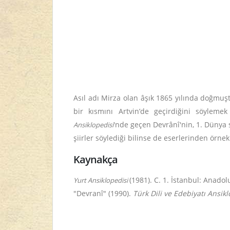
Asıl adı Mirza olan âşık
1865 yılında doğmuşt
bir kısmını Artvin’de geçirdiğini söylem
'nde
geçen Devrânî'nin, 1. Dünya 
Ansiklopedisi
şiirler söylediği bilinse de eserlerinden örnek
Kaynakça
(1981). C. 1. İstanbul: Anadol
Yurt Ansiklopedisi
"Devranî" (1990).
Türk Dili ve Edebiyatı Ansik