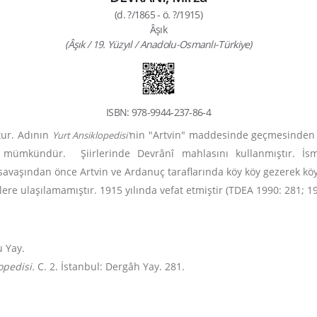
(d. ?/1865 - ö. ?/1915)
Âşık
(Âşık / 19. Yüzyıl / Anadolu-Osmanlı-Türkiye)
ISBN: 978-9944-237-86-4
ur.
Adının
nin "Artvin" maddesinde geçmesinden 
Yurt Ansiklopedisi'
ek mümkündür.
Şiirlerinde Devrânî mahlasını kullanmıştır. İ
savaşından önce Artvin ve Ardanuç taraflarında köy köy gezerek köy 
lere ulaşılamamıştır. 1915 yılında vefat etmiştir (TDEA 1990: 281; 19
u Yay.
lopedisi.
C. 2. İstanbul: Dergâh Yay. 281.