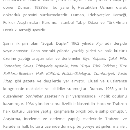
dönen Duman, 1983’den bu yana İç Hastalıkları Uzmanı olarak
doktorluk görevini sürdürmektedir. Duman, Edebiyatçılar Derneği,
Folklor Araştırmaları Kurumu, İstanbul Tabip Odası ve Türk-Alman
Dostluk Derneği üyesidir.
Şairin ilk şiiri olan "Soğuk Düşler" 1962 yılında
Kıyı
adlı dergide
yayınlanmıştır. Daha sonraki yıllarda yazdığı şiirleri ve halk kültürü
üzerine yaptığı araştırmalar ve derlemeler
Kıyı
,
Yelpaze
,
Çakıl
,
Filiz
,
Sonhaber
,
Savaş
,
Tıbbiyede Aydınlık, Yeni Yüzyıl
,
Türk Folkloru
,
Türk
Folkloru-Belleten
,
Halk Kültürü
,
Folklor/Edebiyat
,
Cumhuriyet
,
Varlık
Kitap
gibi gazete ve dergilerde yer almıştır. Ulusal ve uluslararası
kongrelerde makaleler ve bildiriler sunmuştur. Duman, 1965 yılında
düzenlenen
Sonhaber
gazetesinin şiir yarışmasında ikincilik ödülünü
kazanmıştır. 1984 yılından sonra özellikle Nasreddin Hoca ve Trabzon
halk kültürü üzerine yaptığı çalışmalarla birçok ödüle sahip olmuştur.
Araştırma, inceleme ve derleme yaptığı eserlerinde Trabzon ve
Karadeniz halk kültürü üzerinde durmuş, bu yöreye ait şiirler, maniler,