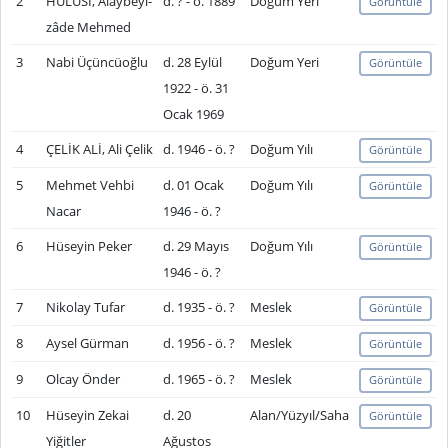
2
HULÛSÎ, Alaybeyi-
d. ? - ö. 1889
Doğum Yeri
Görüntüle
zâde Mehmed
3
Nabi Üçüncüoğlu
d. 28 Eylül
Doğum Yeri
Görüntüle
1922 - ö. 31
Ocak 1969
4
ÇELİK ALİ, Ali Çelik
d. 1946 - ö. ?
Doğum Yılı
Görüntüle
5
Mehmet Vehbi
d. 01 Ocak
Doğum Yılı
Görüntüle
Nacar
1946 - ö. ?
6
Hüseyin Peker
d. 29 Mayıs
Doğum Yılı
Görüntüle
1946 - ö. ?
7
Nikolay Tufar
d. 1935 - ö. ?
Meslek
Görüntüle
8
Aysel Gürman
d. 1956 - ö. ?
Meslek
Görüntüle
9
Olcay Önder
d. 1965 - ö. ?
Meslek
Görüntüle
10
Hüseyin Zekai
d. 20
Alan/Yüzyıl/Saha
Görüntüle
Yiğitler
Ağustos