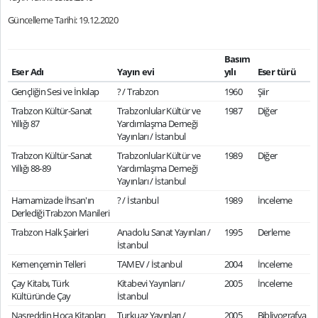
Güncelleme Tarihi: 19.12.2020
Basım
Eser Adı
Yayın evi
yılı
Eser türü
Gençliğin Sesi ve İnkılap
? / Trabzon
1960
Şiir
Trabzon Kültür-Sanat
Trabzonlular Kültür ve
1987
Diğer
Yıllığı 87
Yardımlaşma Derneği
Yayınları / İstanbul
Trabzon Kültür-Sanat
Trabzonlular Kültür ve
1989
Diğer
Yıllığı 88-89
Yardımlaşma Derneği
Yayınları / İstanbul
Hamamizade İhsan'ın
? / İstanbul
1989
İnceleme
Derlediği Trabzon Manileri
Trabzon Halk Şairleri
Anadolu Sanat Yayınları /
1995
Derleme
İstanbul
Kemençemin Telleri
TAMEV / İstanbul
2004
İnceleme
Çay Kitabı, Türk
Kitabevi Yayınları /
2005
İnceleme
Kültüründe Çay
İstanbul
Nasreddin Hoca Kitapları
Turkuaz Yayınları /
2005
Bibliyografya