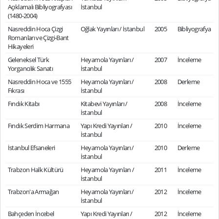
Açıklamalı Bibliyografyası
İstanbul
(1480-2004)
Nasreddin Hoca Çizgi
Oğlak Yayınları / İstanbul
2005
Bibliyografya
Romanları ve Çizgi-Bant
Hikayeleri
Geleneksel Türk
Heyamola Yayınları /
2007
İnceleme
Yorgancılık Sanatı
İstanbul
Nasreddin Hoca ve 1555
Heyamola Yayınları /
2008
Derleme
Fıkrası
İstanbul
Fındık Kitabı
Kitabevi Yayınları /
2008
İnceleme
İstanbul
Fındık Serdim Harmana
Yapı Kredi Yayınları /
2010
İnceleme
İstanbul
İstanbul Efsaneleri
Heyamola Yayınları /
2010
Derleme
İstanbul
Trabzon Halk Kültürü
Heyamola Yayınlan /
2011
İnceleme
İstanbul
Trabzon'a Armağan
Heyamola Yayınları /
2012
İnceleme
İstanbul
Bahçeden İncebel
Yapı Kredi Yayınları /
2012
İnceleme