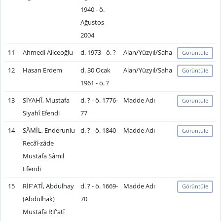
1940 - ö.
Ağustos
2004
11
Ahmedi Aliceoğlu
d. 1973 - ö. ?
Alan/Yüzyıl/Saha
Görüntüle
12
Hasan Erdem
d. 30 Ocak
Alan/Yüzyıl/Saha
Görüntüle
1961 - ö. ?
13
SİYAHÎ, Mustafa
d. ? - ö. 1776-
Madde Adı
Görüntüle
Siyahî Efendi
77
14
SÂMİL, Enderunlu
d. ? - ö. 1840
Madde Adı
Görüntüle
Recâî-zâde
Mustafa Sâmil
Efendi
15
RİF'ATÎ, Abdulhay
d. ? - ö. 1669-
Madde Adı
Görüntüle
(Abdülhak)
70
Mustafa Rif'atî