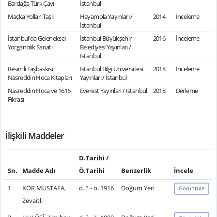
Bardağa Türk Çayı
İstanbul
Maçka Yolları Taşlı
Heyamola Yayınları /
2014
İnceleme
İstanbul
İstanbul'da Geleneksel
İstanbul Büyükşehir
2016
İnceleme
Yorgancılık Sanatı
Belediyesi Yayınları /
İstanbul
Resimli Taşbaskısı
İstanbul Bilgi Üniversitesi
2018
İnceleme
Nasreddin Hoca Kitapları
Yayınları / İstanbul
Nasreddin Hoca ve 1616
Everest Yayınları / İstanbul
2018
Derleme
Fıkrası
İlişkili Maddeler
D.Tarihi /
Sn.
Madde Adı
Ö.Tarihi
Benzerlik
İncele
1
KÖR MUSTAFA,
d. ? - ö. 1916
Doğum Yeri
Görüntüle
Zevaitli