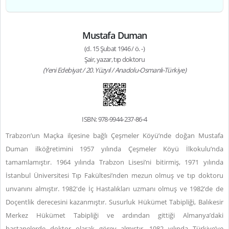
Mustafa Duman
(d. 15 Şubat 1946 / ö. -)
Şair, yazar, tıp doktoru
(Yeni Edebiyat / 20. Yüzyıl / Anadolu-Osmanlı-Türkiye)
ISBN: 978-9944-237-86-4
Trabzon’un Maçka ilçesine bağlı Çeşmeler Köyü’nde doğan Mustafa
Duman ilköğretimini 1957 yılında Çeşmeler Köyü İlkokulu’nda
tamamlamıştır. 1964 yılında Trabzon Lisesi’ni bitirmiş, 1971 yılında
İstanbul Üniversitesi Tıp Fakültesi’nden mezun olmuş ve tıp doktoru
unvanını almıştır. 1982'de İç Hastalıkları uzmanı olmuş ve 1982’de de
Doçentlik derecesini kazanmıştır. Susurluk Hükümet Tabipliği, Balıkesir
Merkez Hükümet Tabipliği ve ardından gittiği Almanya’daki
hastanelerde doktor olarak görev almıştır. 1982 yılında Türkiye’ye