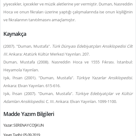
yiyecekler, içecekler ve müzik aletlerine yer vermiştir. Duman, Nasreddin
Hoca ve onun fıkraları üzerine yaptığı çalışmalarında ise onun kişiliğinin
ve fıkralarının tanıtılmasını amaçlamıştır.
Kaynakça
(2007). "Duman, Mustafa".
Türk Dünyası Edebiyatçıları Ansiklopedisi Cilt
III.
Ankara: Atatürk Kültür Merkezi Yayınları. 207.
Duman, Mustafa (2008). Nasreddin Hoca ve 1555 Fıkrası. İstanbul:
Heyamola Yayınları.
Işık, İhsan (2001). "Duman, Mustafa".
Türkiye Yazarlar Ansiklopedisi.
Ankara: Elvan Yayınları. 615-616.
Işık, İhsan (2007). "Duman, Mustafa".
Türkiye Edebiyatçılar ve Kültür
Adamları Ansiklopedisi
. C. III. Ankara: Elvan Yayınları. 1099-1100.
Madde Yazım Bilgileri
Yazar: SERENAY COŞKUN
Yayın Tarihi: 05.09.2019