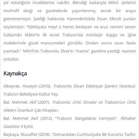
şiir estetiğinin inceliklerine vakıftır. Bilindiği kadarıyla Mihrî, şiirlerini
muhtelif dergi ve gazetelerde yayımlanmış, ancak bir araya
getirememiştir. Şairliği hakkında Hammâmîzâde İhsan Efendi şunları
söylemiştir: “Edebiyata meyl ü heves besleyen ve aruz veznini seven
Süleymân Mâhir’in ilk evvel Trabzon’da münteşir
Kaygu
ve
İğne
risalelerinde güzel manzumeleri görüldü. Ondan sonra uzun fasıla
yazmadı.” Mihrî’nin Trabzonlu Zîver’in "Hamsi" gazeline yazdığı naziresi
ünlüdür.
Kaynakça
Albayrak, Hüseyin (2010).
Trabzonlu Divan Edebiyatı Şairleri
. İstanbul:
Trabzon Belediyesi Kültür Yay.
Bal, Mehmet Akif (2007).
Trabzonlu Ünlü Simalar ve Trabzon’un Ünlü
Aileleri.
İstanbul: Çatı Kitapları.
Bal, Mehmet Akif (2012). “Trabzon Dangalaklar Cemiyeti”.
İlkhaber
Gazetesi.
9 Eylül.
Başkaya, Muzaffer (2018). “Osmanlıdan Cumhuriyete Bir Kurumu Tarihi: