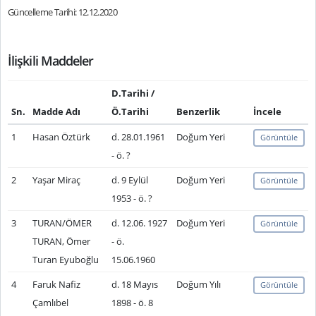
Güncelleme Tarihi: 12.12.2020
İlişkili Maddeler
D.Tarihi /
Sn.
Madde Adı
Ö.Tarihi
Benzerlik
İncele
1
Hasan Öztürk
d. 28.01.1961
Doğum Yeri
Görüntüle
- ö. ?
2
Yaşar Miraç
d. 9 Eylül
Doğum Yeri
Görüntüle
1953 - ö. ?
3
TURAN/ÖMER
d. 12.06. 1927
Doğum Yeri
Görüntüle
TURAN, Ömer
- ö.
Turan Eyuboğlu
15.06.1960
4
Faruk Nafiz
d. 18 Mayıs
Doğum Yılı
Görüntüle
Çamlıbel
1898 - ö. 8