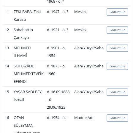
1968 - ö. ?
11
ZEKİ BABA, Zeki
d. 1947 - ö. ?
Meslek
Görüntüle
Karasu
12
Sabahattin
d. 1921 - ö. ?
Meslek
Görüntüle
Çankaya
13
MEHMED
d. 1901 - ö.
Alan/Yüzyıl/Saha
Görüntüle
İLHAMÎ
1954
14
SOFU-ZÂDE
d. 1873 - ö.
Alan/Yüzyıl/Saha
Görüntüle
MEHMED TEVFÎK
1960
EFENDİ
15
YAŞAR ŞADİ BEY,
d. 16.09.1888
Alan/Yüzyıl/Saha
Görüntüle
İsmail
- ö.
29.06.1923
16
OZAN
d. 1954 - ö. -
Madde Adı
Görüntüle
SÜLEYMAN,