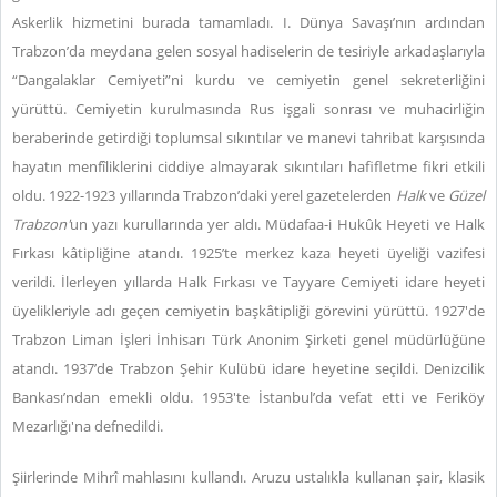
Askerlik hizmetini burada tamamladı. I. Dünya Savaşı’nın ardından
Trabzon’da meydana gelen sosyal hadiselerin de tesiriyle arkadaşlarıyla
“Dangalaklar Cemiyeti”ni kurdu ve cemiyetin genel sekreterliğini
yürüttü. Cemiyetin kurulmasında Rus işgali sonrası ve muhacirliğin
beraberinde getirdiği toplumsal sıkıntılar ve manevi tahribat karşısında
hayatın menfîliklerini ciddiye almayarak sıkıntıları hafifletme fikri etkili
oldu. 1922-1923 yıllarında Trabzon’daki yerel gazetelerden
Halk
ve
Güzel
Trabzon'
un yazı kurullarında yer aldı. Müdafaa-i Hukûk Heyeti ve Halk
Fırkası kâtipliğine atandı. 1925’te merkez kaza heyeti üyeliği vazifesi
verildi. İlerleyen yıllarda Halk Fırkası ve Tayyare Cemiyeti idare heyeti
üyelikleriyle adı geçen cemiyetin başkâtipliği görevini yürüttü. 1927'de
Trabzon Liman İşleri İnhisarı Türk Anonim Şirketi genel müdürlüğüne
atandı. 1937’de Trabzon Şehir Kulübü idare heyetine seçildi. Denizcilik
Bankası’ndan emekli oldu. 1953'te İstanbul’da vefat etti ve Feriköy
Mezarlığı'na defnedildi.
Şiirlerinde Mihrî mahlasını kullandı. Aruzu ustalıkla kullanan şair, klasik