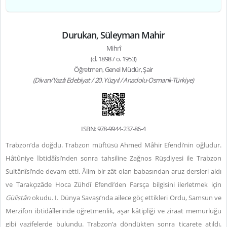
Durukan, Süleyman Mahir
Mihrî
(d. 1898 / ö. 1953)
Öğretmen, Genel Müdür, Şair
(Divan/Yazılı Edebiyat / 20. Yüzyıl / Anadolu-Osmanlı-Türkiye)
ISBN: 978-9944-237-86-4
Trabzon’da doğdu. Trabzon müftüsü Ahmed Mâhir Efendi’nin oğludur.
Hâtûniye İbtidâîsi’nden sonra tahsiline Zağnos Rüşdiyesi ile Trabzon
Sultânîsi’nde devam etti. Âlim bir zât olan babasından aruz dersleri aldı
ve Tarakçızâde Hoca Zühdî Efendi’den Farsça bilgisini ilerletmek için
Gülistân
okudu. I. Dünya Savaşı’nda ailece göç ettikleri Ordu, Samsun ve
Merzifon ibtidâîlerinde öğretmenlik, aşar kâtipliği ve ziraat memurluğu
gibi vazifelerde bulundu. Trabzon’a döndükten sonra ticarete atıldı.