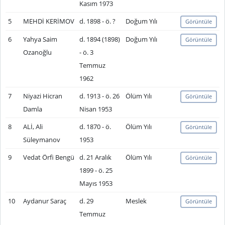
Kasım 1973
5
MEHDİ KERİMOV
d. 1898 - ö. ?
Doğum Yılı
Görüntüle
6
Yahya Saim
d. 1894 (1898)
Doğum Yılı
Görüntüle
Ozanoğlu
- ö. 3
Temmuz
1962
7
Niyazi Hicran
d. 1913 - ö. 26
Ölüm Yılı
Görüntüle
Damla
Nisan 1953
8
ALİ, Ali
d. 1870 - ö.
Ölüm Yılı
Görüntüle
Süleymanov
1953
9
Vedat Örfi Bengü
d. 21 Aralık
Ölüm Yılı
Görüntüle
1899 - ö. 25
Mayıs 1953
10
Aydanur Saraç
d. 29
Meslek
Görüntüle
Temmuz