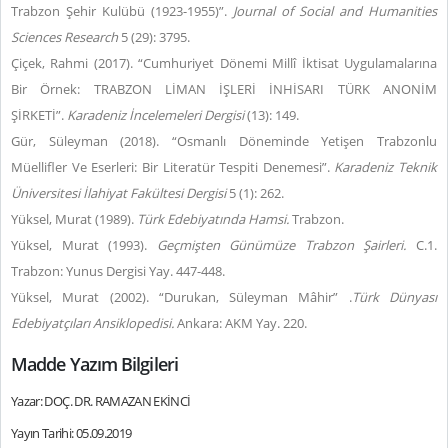
Trabzon Şehir Kulübü (1923-1955)”.
Journal of Social and Humanities
Sciences Research
5 (29): 3795.
Çiçek, Rahmi (2017). “Cumhuriyet Dönemi Millî İktisat Uygulamalarına
Bir Örnek: TRABZON LİMAN İŞLERİ İNHİSARI TÜRK ANONİM
ŞİRKETİ”.
Karadeniz İncelemeleri Dergisi
(13): 149.
Gür, Süleyman (2018). “Osmanlı Döneminde Yetişen Trabzonlu
Müellifler Ve Eserleri: Bir Literatür Tespiti Denemesi”.
Karadeniz Teknik
Üniversitesi İlahiyat Fakültesi Dergisi
5 (1): 262.
Yüksel, Murat (1989).
Türk Edebiyatında Hamsi.
Trabzon.
Yüksel, Murat (1993).
Geçmişten Günümüze Trabzon Şairleri.
C.1.
Trabzon: Yunus Dergisi Yay. 447-448.
Yüksel, Murat (2002). “Durukan, Süleyman Mâhir” .
Türk Dünyası
Edebiyatçıları Ansiklopedisi.
Ankara: AKM Yay. 220.
Madde Yazım Bilgileri
Yazar: DOÇ. DR. RAMAZAN EKİNCİ
Yayın Tarihi: 05.09.2019