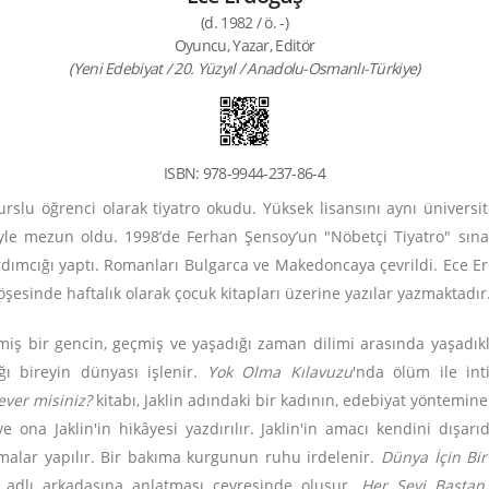
(d. 1982 / ö. -)
Oyuncu, Yazar, Editör
(Yeni Edebiyat / 20. Yüzyıl / Anadolu-Osmanlı-Türkiye)
ISBN: 978-9944-237-86-4
slu öğrenci olarak tiyatro okudu. Yüksek lisansını aynı üniversit
siyle mezun oldu. 1998’de Ferhan Şensoy’un "Nöbetçi Tiyatro" sınavı
mcığı yaptı. Romanları Bulgarca ve Makedoncaya çevrildi. Ece Erd
köşesinde haftalık olarak çocuk kitapları üzerine yazılar yazmaktadır
miş bir gencin, geçmiş ve yaşadığı zaman dilimi arasında yaşadıkla
ığı bireyin dünyası işlenir.
Yok Olma Kılavuzu
'nda ölüm ile inti
ever
misiniz?
kitabı,
Jaklin adındaki bir kadının, edebiyat yöntemin
ve ona Jaklin'in hikâyesi yazdırılır. Jaklin'in amacı kendini dışar
alar yapılır. Bir bakıma kurgunun ruhu irdelenir.
Dünya İçin Bi
r adlı arkadaşına anlatması çevresinde oluşur.
Her Şeyi Baştan