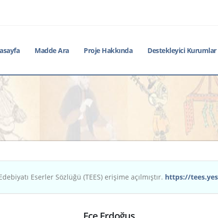
asayfa
Madde Ara
Proje Hakkında
Destekleyici Kurumlar
Edebiyatı Eserler Sözlüğü (TEES) erişime açılmıştır.
https://tees.yes
Ece Erdoğuş