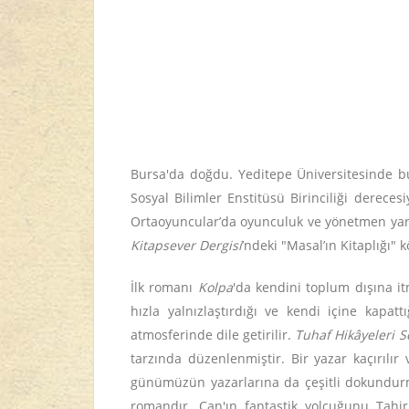
Bursa'da doğdu. Yeditepe Üniversitesinde bur
Sosyal Bilimler Enstitüsü Birinciliği derece
Ortaoyuncular’da oyunculuk ve yönetmen yardı
Kitapsever Dergisi
’ndeki "Masal’ın Kitaplığı" 
İlk romanı
Kolpa
'da kendini toplum dışına it
hızla yalnızlaştırdığı ve kendi içine kapatt
atmosferinde dile getirilir.
Tuhaf Hikâyeleri S
tarzında düzenlenmiştir. Bir yazar kaçırılır 
günümüzün yazarlarına da çeşitli dokundurm
romandır. Can'ın fantastik yolcuğunu Tahi