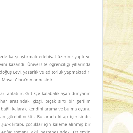
ede karşılaştırmalı edebiyat üzerine yaptı ve
nı kazandı. Üniversite öğrenciliği yıllarında
oğuş Levi, yazarlık ve editörlük yapmaktadır.
. Masal Clara’nın annesidir.
rı anlatılır. Gittikçe kalabalıklaşan dünyanın
har arasındaki çizgi, bıçak sırtı bir gerilim
e bağlı kalarak, kendini arama ve bulma oyunu
ıdan görebilmektir. Bu arada kitap içerisinde,
r Şans
kitabı, çocuklar için kaleme alınmış bir
 Anlat
romanı, akıl hastanesindeki Özlem'in