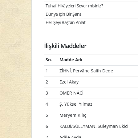
Tuhaf Hikâyeleri Sever misiniz?
Dünya İçin Bir Şans
Her Şeyi Baştan Anlat
İlişkili Maddeler
Sn.
Madde Adı
1
ZİHNÎ, Pervâne Salih Dede
2
Ezel Akay
3
ÖMER NÂCÎ
4
Ş. Yüksel Yılmaz
5
Meryem Kılıç
6
KALBÎ/SÜLEYMAN, Süleyman Ekici
7
Adile Ayda