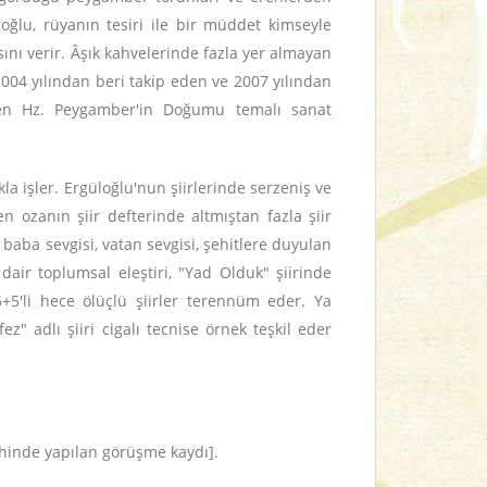
lu, rüyanın tesiri ile bir müddet kimseyle
sını verir. Âşık kahvelerinde fazla yer almayan
2004 yılından beri takip eden ve 2007 yılından
lenen Hz. Peygamber'in Doğumu temalı sanat
kla işler. Ergüloğlu'nun şiirlerinde serzeniş ve
n ozanın şiir defterinde altmıştan fazla şiir
baba sevgisi, vatan sevgisi, şehitlere duyulan
dair toplumsal eleştiri, "Yad Olduk" şiirinde
 6+5'li hece ölüçlü şiirler terennüm eder. Ya
z" adlı şiiri cigalı tecnise örnek teşkil eder
rihinde yapılan görüşme kaydı].