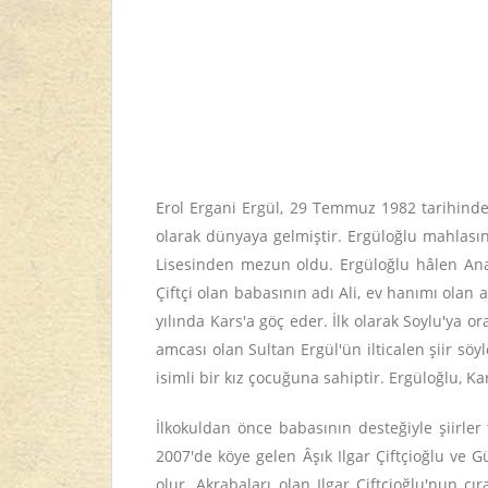
Erol Ergani Ergül, 29 Temmuz 1982 tarihinde
olarak dünyaya gelmiştir. Ergüloğlu mahlası
Lisesinden mezun oldu. Ergüloğlu hâlen Anad
Çiftçi olan babasının adı Ali, ev hanımı olan
yılında Kars'a göç eder. İlk olarak Soylu'ya 
amcası olan Sultan Ergül'ün ilticalen şiir s
isimli bir kız çocuğuna sahiptir. Ergüloğlu, 
İlkokuldan önce babasının desteğiyle şiirler
2007'de köye gelen Âşık Ilgar Çiftçioğlu ve G
olur. Akrabaları olan Ilgar Çiftçioğlu'nun ç