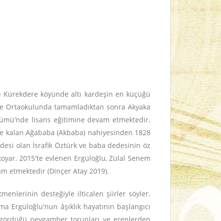
an Kürekdere köyünde altı kardeşin en küçüğü
dere Ortaokulunda tamamladıktan sonra Akyaka
ölümü'nde lisans eğitimine devam etmektedir.
sinde kalan Ağababa (Akbaba) nahiyesinden 1828
edesi olan İsrafik Öztürk ve baba dedesinin öz
koyar. 2015'te evlenen Ergüloğlu, Zülal Senem
am etmektedir (Dinçer Atay 2019).
nlerinin desteğiyle ilticalen şiirler söyler.
şma Ergüloğlu'nun âşıklık hayatının başlangıcı
nda gördüğü peygamber torunları ve erenlerden