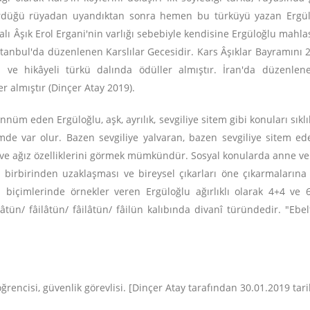
ördüğü rüyadan uyandıktan sonra hemen bu türküyü yazan Ergüloğ
alı Âşık Erol Ergani'nin varlığı sebebiyle kendisine Ergüloğlu mahla
stanbul'da düzenlenen Karslılar Gecesidir. Kars Âşıklar Bayramını 
ma ve hikâyeli türkü dalında ödüller almıştır. İran'da düzen
er almıştır (Dinçer Atay 2019).
nnüm eden Ergüloğlu, aşk, ayrılık, sevgiliye sitem gibi konuları sıklı
mde var olur. Bazen sevgiliye yalvaran, bazen sevgiliye sitem ede
 ve ağız özelliklerini görmek mümkündür. Sosyal konularda anne ve 
 birbirinden uzaklaşması ve bireysel çıkarları öne çıkarmalarına 
2'li biçimlerinde örnekler veren Ergüloğlu ağırlıklı olarak 4+4 ve
n/ fâilâtün/ fâilâtün/ fâilün kalıbında divanî türündedir. "Ebelfe
ğrencisi, güvenlik görevlisi. [Dinçer Atay tarafından 30.01.2019 ta