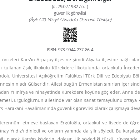
(d. 29.07.1982 / ö. -)
güvenlik görevlisi
(Âşık / 20. Yüzyıl / Anadolu-Osmanlı-Türkiye)
ISBN: 978-9944-237-86-4
 önceleri Kars'ın Arpaçay ilçesine şimdi Akyaka ilçesine bağlı ol
nı kullanan âşık, ilkokulu Kürekdere İlkokulunda, ortaokulu İnce
olu Üniversitesi Açıköğreitm Falüktesi Türk Dili ve Edebiyatı B
 annesinin adı Gülser'dir. Ailesi bugün Ermenistan sınırları içeri
oradan Yılınlı'ya ve nihayetinde Kürekdere köyüne göç eder. Anne d
öylemesi, Ergüloğlu'nun ailesinde var olan sanat temayülünü ortaya 
Kars Harakani Havalimanında güvenlik görevlisi olarak çalışmaya dev
 terennüm etmeye başlayan Ergüloğlu, ortaokul ve lisede de öğretme
ünay Yıldız'ı dinledi ve onların yanında da şiir söyledi. Bu karşıla
ırağı olarak Kars'ın köylerini dolaşır. İlk söylediği türkü, rüyası