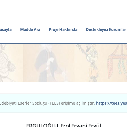
asayfa
Madde Ara
Proje Hakkında
Destekleyici Kurumlar
Edebiyatı Eserler Sözlüğü (TEES) erişime açılmıştır.
https://tees.yes
ERGÜLOĞLU, Erol Ergani Ergül