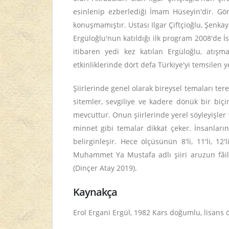
esinlenip ezberlediği İmam Hüseyin'dir. G
konuşmamıştır. Ustası Ilgar Çiftçioğlu, Şenkay
Ergüloğlu'nun katıldığı ilk program 2008'de İ
itibaren yedi kez katılan Ergüloğlu, atış
etkinliklerinde dört defa Türkiye'yi temsilen y
Şiirlerinde genel olarak bireysel temaları tere
sitemler, sevgiliye ve kadere dönük bir biçi
mevcuttur. Onun şiirlerinde yerel söyleyişler
minnet gibi temalar dikkat çeker. İnsanların
belirginleşir. Hece ölçüsünün 8'li, 11'li, 1
Muhammet Ya Mustafa adlı şiiri aruzun fâilâtü
(Dinçer Atay 2019).
Kaynakça
Erol Ergani Ergül, 1982 Kars doğumlu, lisans ö