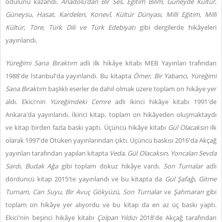
ödülünü kazandı.
Anadolu’dan Bir Ses
,
Eğitim Bilim
,
Güneyde Kültür
,
Güneysu
,
Hasat
,
Kardelen
,
Konevî
,
Kültür Dünyası
,
Milli Eğitim
,
Milli
Kültür
,
Töre
,
Türk Dili ve Türk Edebiyatı
gibi dergilerde hikâyeleri
yayınlandı.
Yüreğimi Sana Bıraktım
adlı ilk hikâye kitabı MEB Yayınları trafından
1988'de İstanbul'da yayınlandı. Bu kitapta
Ömer
,
Bir Yabancı
,
Yüreğimi
Sana Bıraktım
başlıklı eserler de dahil olmak üzere toplam on hikâye yer
aldı. Ekici'nin
Yüreğimdeki Cemre
adlı ikinci hikâye kitabı 1991'de
Ankara'da yayınlandı. İkinci kitap, toplam on hikâyeden oluşmaktaydı
ve kitap birden fazla baskı yaptı. Üçüncü hikâye kitabı
Gül Olacaksın
ilk
olarak 1997'de Ötüken yayınlarından çıktı. Üçüncü baskısı 2016'da Akçağ
yayınları tarafından yapılan kitapta
Veda
,
Gül Olacaksın
,
Yoncaları Sevda
Sardı
,
Budak Ağa
gibi toplam dokuz hikâye vardı.
Son Turnalar
adlı
dördüncü kitap 2015'te yayınlandı ve bu kitapta da
Gül Şafağı
,
Gitme
Turnam
,
Can Suyu
,
Bir Avuç Gökyüzü
,
Son Turnalar
ve
Şahmaran
gibi
toplam on hikâye yer alıyordu ve bu kitap da en az üç baskı yaptı.
Ekici'nin beşinci hikâye kitabı
Çolpan Yıldızı
2018'de Akçağ tarafından