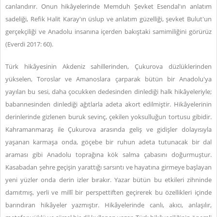
canlandırır. Onun hikâyelerinde Memduh Şevket Esendal'ın anlatım
sadeliği, Refik Halit Karay'ın üslup ve anlatım güzelliği, şevket Bulut'un
gerçekçiliği ve Anadolu insanına içerden bakıştaki samimiliğini görürüz
(Everdi 2017: 60).
Türk hikâyesinin Akdeniz sahillerinden, Çukurova düzlüklerinden
yükselen, Toroslar ve Amanoslara çarparak bütün bir Anadolu'ya
yayılan bu sesi, daha çocukken dedesinden dinlediği halk hikâyeleriyle;
babannesinden dinlediği ağıtlarla adeta akort edilmiştir. Hikâyelerinin
derinlerinde gizlenen buruk sevinç, çekilen yoksulluğun tortusu gibidir.
Kahramanmaraş ile Çukurova arasında geliş ve gidişler dolayısıyla
yaşanan karmaşa onda, göçebe bir ruhun adeta tutunacak bir dal
araması gibi Anadolu toprağına kök salma çabasını doğurmuştur.
Kasabadan şehre geçişin yarattığı sarsıntı ve hayatına girmeye başlayan
yeni yüzler onda derin izler bırakır. Yazar bütün bu etkileri zihninde
damıtmış, yerli ve millî bir perspettiften geçirerek bu özellikleri içinde
barındıran hikâyeler yazmıştır. Hikâyelerinde canlı, akıcı, anlaşılır,