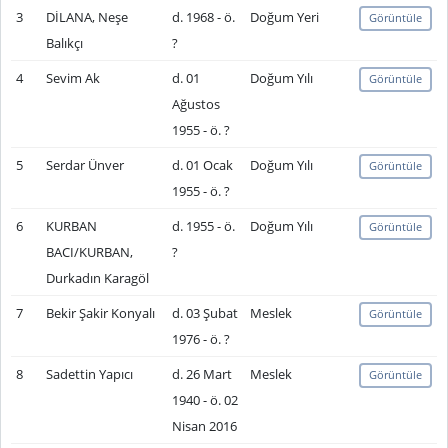
3
DİLANA, Neşe
d. 1968 - ö.
Doğum Yeri
Görüntüle
Balıkçı
?
4
Sevim Ak
d. 01
Doğum Yılı
Görüntüle
Ağustos
1955 - ö. ?
5
Serdar Ünver
d. 01 Ocak
Doğum Yılı
Görüntüle
1955 - ö. ?
6
KURBAN
d. 1955 - ö.
Doğum Yılı
Görüntüle
BACI/KURBAN,
?
Durkadın Karagöl
7
Bekir Şakir Konyalı
d. 03 Şubat
Meslek
Görüntüle
1976 - ö. ?
8
Sadettin Yapıcı
d. 26 Mart
Meslek
Görüntüle
1940 - ö. 02
Nisan 2016