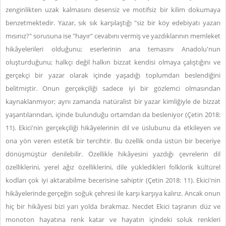
zenginlikten uzak kalmasını desensiz ve motifsiz bir kilim dokumaya
benzetmektedir. Yazar, sık sık karşılaştığı "siz bir köy edebiyatı yazarı
mısınız?" sorusuna ise "hayır" cevabını vermiş ve yazdıklarının memleket
hikâyelerileri olduğunu; eserlerinin ana temasını Anadolu'nun
oluşturduğunu; halkçı değil halkın bizzat kendisi olmaya çalıştığını ve
gerçekçi bir yazar olarak içinde yaşadığı toplumdan beslendiğini
belitmiştir. Onun gerçekçiliği sadece iyi bir gözlemci olmasından
kaynaklanmıyor; aynı zamanda natüralist bir yazar kimliğiyle de bizzat
yaşantılarından, içinde bulunduğu ortamdan da besleniyor (Çetin 2018:
11). Ekici'nin gerçekçiliği hikâyelerinin dil ve üslubunu da etkileyen ve
ona yön veren estetik bir tercihtir. Bu özellik onda üstün bir beceriye
dönüşmüştür denilebilir. Özellikle hikâyesini yazdığı çevrelerin dil
özelliklerini, yerel ağız özelliklerini, dile yükledikleri folklorik kültürel
kodları çok iyi aktarabilme becerisine sahiptir (Çetin 2018: 11). Ekici'nin
hikâyelerinde gerçeğin soğuk çehresi ile karşı karşıya kalırız. Ancak onun
hiç bir hikâyesi bizi yarı yolda bırakmaz. Necdet Ekici taşranın düz ve
monoton hayatına renk katar ve hayatın içindeki soluk renkleri