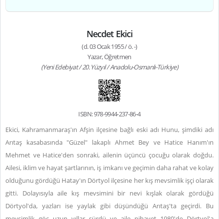
Necdet Ekici
(d. 03 Ocak 1955 / ö. -)
Yazar, Öğretmen
(Yeni Edebiyat / 20. Yüzyıl / Anadolu-Osmanlı-Türkiye)
ISBN: 978-9944-237-86-4
Ekici, Kahramanmaraş'ın Afşin ilçesine bağlı eski adı Hunu, şimdiki adı
Arıtaş kasabasında "Güzel" lakaplı Ahmet Bey ve Hatice Hanım'ın
Mehmet ve Hatice'den sonraki, ailenin üçüncü çocuğu olarak doğdu.
Ailesi, iklim ve hayat şartlarının, iş imkanı ve geçimin daha rahat ve kolay
olduğunu gördüğü Hatay'ın Dörtyol ilçesine her kış mevsimlik işçi olarak
gitti. Dolayısıyla aile kış mevsimini bir nevi kışlak olarak gördüğü
Dörtyol'da, yazları ise yaylak gibi düşündüğü Arıtaş'ta geçirdi. Bu
mevsimlik göç uzun yıllar sürdü ve aile nihayet 1980'de Dörtyol'a