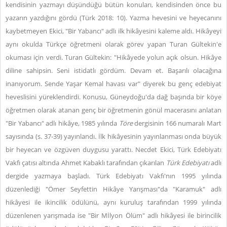
kendisinin yazmayı düşündüğü bütün konuları, kendisinden önce bu
yazarın yazdığını gördü (Türk 2018: 10). Yazma hevesini ve heyecanını
kaybetmeyen Ekici, "Bir Yabancı" adlı ilk hikâyesini kaleme aldı. Hikâyeyi
aynı okulda Türkçe öğretmeni olarak görev yapan Turan Gültekin'e
okuması için verdi. Turan Gültekin: "Hikâyede yolun açık olsun. Hikâye
diline sahipsin. Seni istidatlı gördüm. Devam et. Başarılı olacağına
inanıyorum. Sende Yaşar Kemal havası var" diyerek bu genç edebiyat
heveslisini yüreklendirdi. Konusu, Güneydoğu'da dağ başında bir köye
öğretmen olarak atanan genç bir öğretmenin gönül macerasını anlatan
"Bir Yabancı" adlı hikâye, 1985 yılında
Töre
dergisinin 166 numaralı Mart
sayısında (s. 37-39) yayınlandı. İlk hikâyesinin yayınlanması onda büyük
bir heyecan ve özgüven duygusu yarattı. Necdet Ekici, Türk Edebiyatı
Vakfı çatısı altında Ahmet Kabaklı tarafından çıkarılan
Türk Edebiyatı
adlı
dergide yazmaya başladı. Türk Edebiyatı Vakfı'nın 1995 yılında
düzenlediği "Ömer Seyfettin Hikâye Yarışması"da "Karamuk" adlı
hikâyesi ile ikincilik ödülünü, aynı kuruluş tarafından 1999 yılında
düzenlenen yarışmada ise "Bir Mİlyon Ölüm" adlı hikâyesi ile birincilik