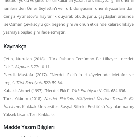
metafor yüklü ve şiirsel bir dil kullanan yazar, Türk hikâyeciliğinin önemli
isimlerinden Ömer Seyfettin'i ve Türk dünyasının önemli yazarlarından
Cengiz Aytmatov'u hayranlık duyarak okuduğunu, çağdaşları arasında
ise Osman Çeviksoy'u çok beğendiğini ve onun etkisinde kalarak hikâye
yazmaya başladığını ifade etmiştir.
Kaynakça
Çetin, Nurullah (2018). "Türk Ruhuna Tercüman Bir Hikayeci: necdet
Ekici".
Akpınar
. S.77: 10-11.
Everdi, Mustafa (2017). "Necdet Ekici'nin Hikâyelerinde Metafor ve
İmge".
Türk Edebiyatı
. 522: 59-64.
Kabaklı, Ahmet (1997). "Necdet Ekici".
Türk Edebiyatı
. V. Cilt. 684-696.
Türk, Yıldırım (2018).
Necdet Ekici'nin Hikâyeleri Üzerine Tematik Bir
İnceleme
. Kırıkkale Üniversitesi Sosyal Bilimler Enstitüsü Yayınlanmamış
Yüksek Lisans Tezi, Kırıkkale.
Madde Yazım Bilgileri