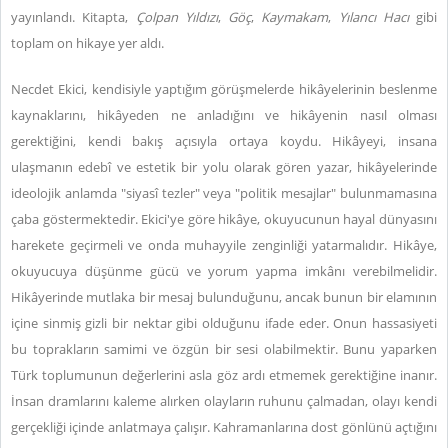
yayınlandı. Kitapta,
Çolpan Yıldızı
,
Göç
,
Kaymakam
,
Yılancı Hacı
gibi
toplam on hikaye yer aldı.
Necdet Ekici, kendisiyle yaptığım görüşmelerde hikâyelerinin beslenme
kaynaklarını, hikâyeden ne anladığını ve hikâyenin nasıl olması
gerektiğini, kendi bakış açısıyla ortaya koydu. Hikâyeyi, insana
ulaşmanın edebî ve estetik bir yolu olarak gören yazar, hikâyelerinde
ideolojik anlamda "siyasî tezler" veya "politik mesajlar" bulunmamasına
çaba göstermektedir. Ekici'ye göre hikâye, okuyucunun hayal dünyasını
harekete geçirmeli ve onda muhayyile zenginliği yatarmalıdır. Hikâye,
okuyucuya düşünme gücü ve yorum yapma imkânı verebilmelidir.
Hikâyerinde mutlaka bir mesaj bulunduğunu, ancak bunun bir elamının
içine sinmiş gizli bir nektar gibi olduğunu ifade eder. Onun hassasiyeti
bu toprakların samimi ve özgün bir sesi olabilmektir. Bunu yaparken
Türk toplumunun değerlerini asla göz ardı etmemek gerektiğine inanır.
İnsan dramlarını kaleme alırken olayların ruhunu çalmadan, olayı kendi
gerçekliği içinde anlatmaya çalışır. Kahramanlarına dost gönlünü açtığını