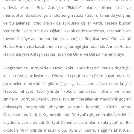
yerleşti. Ahmet Bey, Arıtaş'ta "Ekiciler" olarak bilinen sülaleye
mensuptur. Bu sülale içerisinde, zengin sözlü kültür ortamında yetişmiş
ve bu geleneği icracı olarak da sürdüren kişiler vardı. Mesela bunlar
içerisinde Ekici'nin "Çolak Oğlan" lakaplı dedesi Mehmet, kasabanın en
meşhur hikâye anlatıcılarından (kıssahan) idi. Büyükannesi "Kör" lakaplı
Hatice Hanım ise kasabanın en meşhur ağıtçılarından idi. Annesi Hatice
Hanım ise yine Arıtaş kasabasından Kel Ömer ve Dal Emine'nin kızıydı.
İlköğrenimine Dörtyol'da 9 Ocak İlkokulu'nda başladı. Yazları doğduğu
kasaba Arıtaş'ta, kışları ise Dörtyol'da geçiren ve eğitim hayatındaki ilk
tecrübelerini mevsimler gibi değişen şartlar altında idrak eden küçük
Necdet, nihayet 1967 yılında ilkokulu tamamladı. Birinci ve ikinci
sınıflarını Dörtyol Ortaokulu'nda, son sınıfı ise ailesinin mevsimlik göçleri
dolayısıyla Arıştaş'taki abeyinin yanında kalarak, 1970'te Arıtaş
Ortaokulu'nda bitirdi. Kış mevsiminde Dörtyol'a göç eden aile, Necdet'in
kaydını o zamanki adı Dörtyol Deneme Lisesi olan okula yaptırdı. Bu
okuldan 1974 yılında mezun oldu. Aynı yıl Samsun Eğitim Enstitüsü