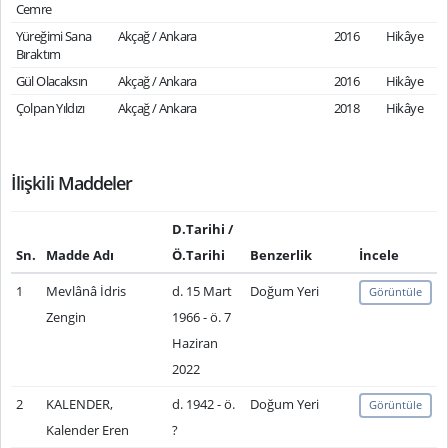
Cemre
Yüreğimi Sana
Akçağ / Ankara
2016
Hikâye
Bıraktım
Gül Olacaksın
Akçağ / Ankara
2016
Hikâye
Çolpan Yıldızı
Akçağ / Ankara
2018
Hikâye
İlişkili Maddeler
D.Tarihi /
Sn.
Madde Adı
Ö.Tarihi
Benzerlik
İncele
1
Mevlânâ İdris
d. 15 Mart
Doğum Yeri
Görüntüle
Zengin
1966 - ö. 7
Haziran
2022
2
KALENDER,
d. 1942 - ö.
Doğum Yeri
Görüntüle
Kalender Eren
?