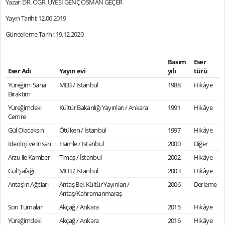
Yazar: DR. ÖĞR. ÜYESİ GENÇ OSMAN GEÇER
Yayın Tarihi: 12.06.2019
Güncelleme Tarihi: 19.12.2020
Basım
Eser
Eser Adı
Yayın evi
yılı
türü
Yüreğimi Sana
MEB / İstanbul
1988
Hikâye
Bıraktım
Yüreğimdeki
Kültür Bakanlığı Yayınları / Ankara
1991
Hikâye
Cemre
Gül Olacaksın
Ötüken / İstanbul
1997
Hikâye
İdeoloji ve İnsan
Hamle / İstanbul
2000
Diğer
Arzu ile Kamber
Timaş / İstanbul
2002
Hikâye
Gül Şafağı
MEB / İstanbul
2003
Hikâye
Arıtaş'ın Ağıtları
Arıtaş Bel. Kültür Yayınları /
2006
Derleme
Arıtaş/Kahramanmaraş
Son Turnalar
Akçağ / Ankara
2015
Hikâye
Yüreğimdeki
Akçağ / Ankara
2016
Hikâye