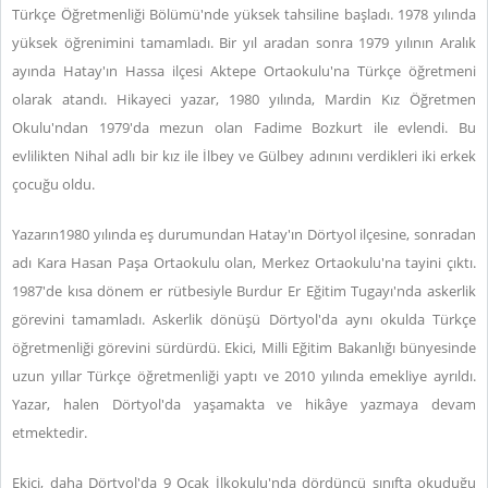
Türkçe Öğretmenliği Bölümü'nde yüksek tahsiline başladı. 1978 yılında
yüksek öğrenimini tamamladı. Bir yıl aradan sonra 1979 yılının Aralık
ayında Hatay'ın Hassa ilçesi Aktepe Ortaokulu'na Türkçe öğretmeni
olarak atandı. Hikayeci yazar, 1980 yılında, Mardin Kız Öğretmen
Okulu'ndan 1979'da mezun olan Fadime Bozkurt ile evlendi. Bu
evlilikten Nihal adlı bir kız ile İlbey ve Gülbey adınını verdikleri iki erkek
çocuğu oldu.
Yazarın1980 yılında eş durumundan Hatay'ın Dörtyol ilçesine, sonradan
adı Kara Hasan Paşa Ortaokulu olan, Merkez Ortaokulu'na tayini çıktı.
1987'de kısa dönem er rütbesiyle Burdur Er Eğitim Tugayı'nda askerlik
görevini tamamladı. Askerlik dönüşü Dörtyol'da aynı okulda Türkçe
öğretmenliği görevini sürdürdü. Ekici, Milli Eğitim Bakanlığı bünyesinde
uzun yıllar Türkçe öğretmenliği yaptı ve 2010 yılında emekliye ayrıldı.
Yazar, halen Dörtyol'da yaşamakta ve hikâye yazmaya devam
etmektedir.
Ekici, daha Dörtyol'da 9 Ocak İlkokulu'nda dördüncü sınıfta okuduğu