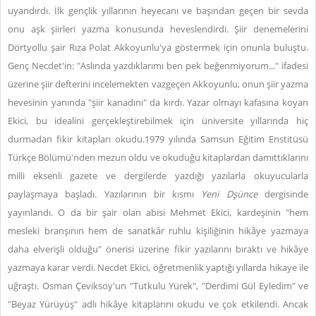
uyandırdı. İlk gençlik yıllarının heyecanı ve başından geçen bir sevda
onu aşk şiirleri yazma konusunda heveslendirdi. Şiir denemelerini
Dörtyollu şair Rıza Polat Akkoyunlu'ya göstermek için onunla buluştu.
Genç Necdet'in: "Aslında yazdıklarımı ben pek beğenmiyorum..." ifadesi
üzerine şiir defterini incelemekten vazgeçen Akkoyunlu, onun şiir yazma
hevesinin yanında "şiir kanadını" da kırdı. Yazar olmayı kafasına koyan
Ekici, bu idealini gerçekleştirebilmek için üniversite yıllarında hiç
durmadan fikir kitapları okudu.1979 yılında Samsun Eğitim Enstitüsü
Türkçe Bölümü'nden mezun oldu ve okuduğu kitaplardan damıttıklarını
milli eksenli gazete ve dergilerde yazdığı yazılarla okuyucularla
paylaşmaya başladı. Yazılarının bir kısmı
Yeni Dşünce
dergisinde
yayınlandı. O da bir şair olan abisi Mehmet Ekici, kardeşinin "hem
mesleki branşının hem de sanatkâr ruhlu kişiliğinin hikâye yazmaya
daha elverişli olduğu" önerisi üzerine fikir yazılarını bıraktı ve hikâye
yazmaya karar verdi. Necdet Ekici, öğretmenlik yaptığı yıllarda hikaye ile
uğraştı. Osman Çeviksoy'un "Tutkulu Yürek", "Derdimi Gül Eyledim" ve
"Beyaz Yürüyüş" adlı hikâye kitaplarını okudu ve çok etkilendi. Ancak