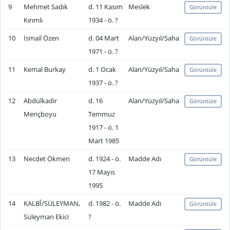
9
Mehmet Sadık
d. 11 Kasım
Meslek
Görüntüle
Kırımlı
1934 - ö. ?
10
İsmail Özen
d. 04 Mart
Alan/Yüzyıl/Saha
Görüntüle
1971 - ö. ?
11
Kemal Burkay
d. 1 Ocak
Alan/Yüzyıl/Saha
Görüntüle
1937 - ö. ?
12
Abdülkadir
d. 16
Alan/Yüzyıl/Saha
Görüntüle
Meriçboyu
Temmuz
1917 - ö. 1
Mart 1985
13
Necdet Ökmen
d. 1924 - ö.
Madde Adı
Görüntüle
17 Mayıs
1995
14
KALBÎ/SÜLEYMAN,
d. 1982 - ö.
Madde Adı
Görüntüle
Süleyman Ekici
?