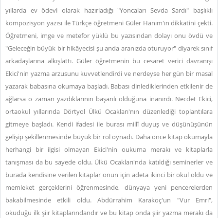
yıllarda ev ödevi olarak hazırladığı "Yoncaları Sevda Sardı" başlıklı
kompozisyon yazısı ile Türkçe öğretmeni Güler Hanım'ın dikkatini çekti.
Öğretmeni, imge ve metefor yüklü bu yazısından dolayı onu övdü ve
"Geleceğin büyük bir hikâyecisi şu anda aranızda oturuyor" diyarek sınıf
arkadaşlarına alkışlattı. Güler öğretmenin bu cesaret verici davranışı
Ekici'nin yazma arzusunu kuvvetlendirdi ve nerdeyse her gün bir masal
yazarak babasına okumaya başladı. Babası dinlediklerinden etkilenir de
ağlarsa o zaman yazdıklarının başarılı olduğuna inanırdı. Necdet Ekici,
ortaokul yıllarında Dörtyol Ülkü Ocakları'nın düzenlediği toplantılara
gitmeye başladı. Kendi ifadesi ile burası millî duyuş ve düşünüşünün
gelişip şekillenmesinde büyük bir rol oynadı. Daha önce kitap okumayla
herhangi bir ilgisi olmayan Ekici'nin oukuma merakı ve kitaplarla
tanışması da bu sayede oldu. Ülkü Ocakları'nda katıldığı seminerler ve
burada kendisine verilen kitaplar onun için adeta ikinci bir okul oldu ve
memleket gerçeklerini öğrenmesinde, dünyaya yeni pencerelerden
bakabilmesinde etkili oldu. Abdürrahim Karakoç'un "Vur Emri",
okuduğu ilk şiir kitaplarındandır ve bu kitap onda şiir yazma merakı da