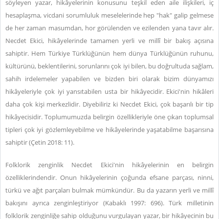
söyleyen yazar, hikâyelerinin konusunu teşkil eden aile ilişkileri, iç
hesaplaşma, vicdani sorumluluk meselelerinde hep "hak" galip gelmese
de her zaman masumdan, hor görülenden ve ezilenden yana tavır alır.
Necdet Ekici, hikâyelerinde tamamen yerli ve millî bir bakış açısına
sahiptir. Hem Türkiye Türklüğünün hem dünya Türklüğünün ruhunu,
kültürünü, beklentilerini, sorunlarını çok iyi bilen, bu doğrultuda sağlam,
sahih irdelemeler yapabilen ve bizden biri olarak bizim dünyamızı
hikâyeleriyle çok iyi yansıtabilen usta bir hikâyecidir. Ekici'nin hikâleri
daha çok kişi merkezlidir. Diyebiliriz ki Necdet Ekici, çok başarılı bir tip
hikâyecisidir. Toplumumuzda belirgin özellikleriyle öne çıkan toplumsal
tipleri çok iyi gözlemleyebilme ve hikâyelerinde yaşatabilme başarısına
sahiptir (Çetin 2018: 11).
Folklorik zenginlik Necdet Ekici'nin hikâyelerinin en belirgin
özelliklerindendir. Onun hikâyelerinin çoğunda efsane parçası, ninni,
türkü ve ağıt parçaları bulmak mümkündür. Bu da yazarın yerli ve millî
bakışını ayrıca zenginleştiriyor (Kabaklı 1997: 696). Türk milletinin
folklorik zenginliğe sahip olduğunu vurgulayan yazar, bir hikâyecinin bu