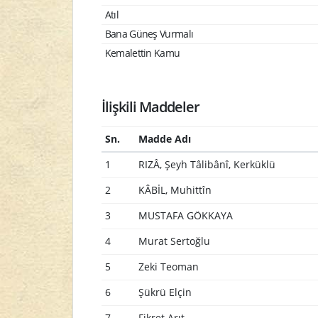
Atıl
Bana Güneş Vurmalı
Kemalettin Kamu
İlişkili Maddeler
Sn.
Madde Adı
1
RIZÂ, Şeyh Tâlibânî, Kerküklü
2
KÂBİL, Muhittîn
3
MUSTAFA GÖKKAYA
4
Murat Sertoğlu
5
Zeki Teoman
6
Şükrü Elçin
7
Fikret Arıt