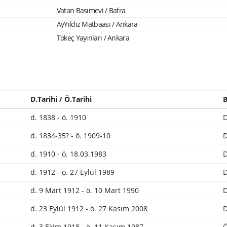
Vatan Basımevi / Bafra
AyYıldız Matbaası / Ankara
Tokeç Yayınları / Ankara
D.Tarihi / Ö.Tarihi
B
d. 1838 - ö. 1910
D
d. 1834-35? - ö. 1909-10
D
d. 1910 - ö. 18.03.1983
D
d. 1912 - ö. 27 Eylül 1989
D
d. 9 Mart 1912 - ö. 10 Mart 1990
D
d. 23 Eylül 1912 - ö. 27 Kasım 2008
D
d. 3 Ekim 1918 - ö. 11 Kasım 1987
Ö