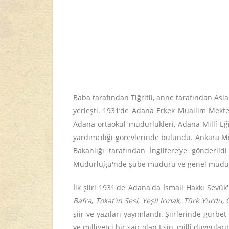
Baba tarafından Tiğritli, anne tarafından Asla
yerleşti. 1931’de Adana Erkek Muallim Mekt
Adana ortaokul müdürlükleri, Adana Millî Eği
yardımcılığı görevlerinde bulundu. Ankara Mi
Bakanlığı tarafından İngiltere’ye gönderil
Müdürlüğü'nde şube müdürü ve genel müdür yard
İlk şiiri 1931'de Adana'da İsmail Hakkı Sevük'
Bafra
,
Tokat'ın Sesi
,
Yeşil Irmak
,
Türk Yurdu
,
şiir ve yazıları yayımlandı. Şiirlerinde gurbe
ve milliyetçi bir şair olan Esin, millî duyguları