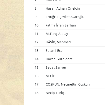
8
Hasan Adnan Önelçin
9
Ertuğrul Şevket Avaroğlu
10
Fatma İrfan Serhan
11
M.Tunç Atalay
12
HÂSİB, Mehmed
13
Selami Ece
14
Hakan Güzeldere
15
Sedat Şanver
16
NECİP
17
COŞKUN, Necmettin Coşkun
18
Necip Türkçü