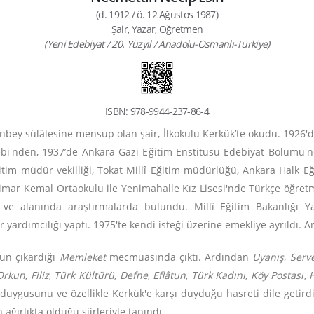
(d. 1912 / ö. 12 Ağustos 1987)
Şair, Yazar, Öğretmen
(Yeni Edebiyat / 20. Yüzyıl / Anadolu-Osmanlı-Türkiye)
ISBN: 978-9944-237-86-4
nbey sülâlesine mensup olan şair, İlkokulu Kerkük’te okudu. 1926'da 
ebi'nden, 1937’de Ankara Gazi Eğitim Enstitüsü Edebiyat Bölümü'
tim müdür vekilliği, Tokat Millî Eğitim müdürlüğü, Ankara Halk E
mar Kemal Ortaokulu ile Yenimahalle Kız Lisesi'nde Türkçe öğretmen
di ve alanında araştırmalarda bulundu. Millî Eğitim Bakanlığı 
ımcılığı yaptı. 1975'te kendi isteği üzerine emekliye ayrıldı. Ank
ün çıkardığı
Memleket
mecmuasında çıktı. Ardından
Uyanış
,
Serv
Orkun
,
Filiz
,
Türk Kültürü
,
Defne
,
Eflâtun
,
Türk Kadını
,
Köy Postası
,
t duygusunu ve özellikle Kerkük'e karşı duyduğu hasreti dile getird
n ağırlıkta olduğu şiirleriyle tanındı.