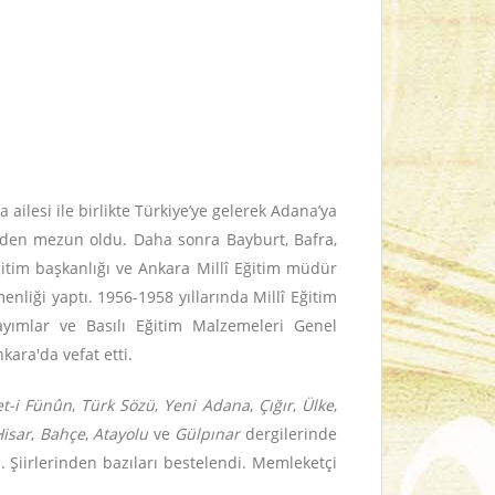
ailesi ile birlikte Türkiye’ye gelerek Adana’ya
nden mezun oldu. Daha sonra Bayburt, Bafra,
ğitim başkanlığı ve Ankara Millî Eğitim müdür
liği yaptı. 1956-1958 yıllarında Millî Eğitim
Yayımlar ve Basılı Eğitim Malzemeleri Genel
ara'da vefat etti.
et-i Fünûn
,
Türk Sözü
,
Yeni Adana
,
Çığır
,
Ülke
,
Hisar
,
Bahçe
,
Atayolu
ve
Gülpınar
dergilerinde
i. Şiirlerinden bazıları bestelendi. Memleketçi