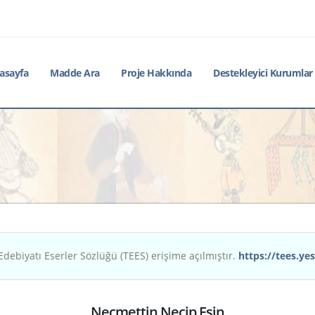
asayfa
Madde Ara
Proje Hakkında
Destekleyici Kurumlar
Edebiyatı Eserler Sözlüğü (TEES) erişime açılmıştır.
https://tees.yes
Necmettin Necip Esin