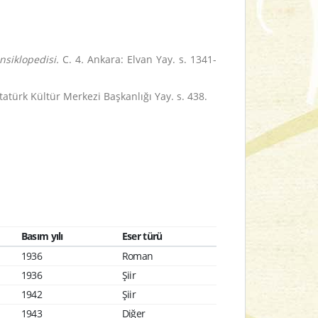
nsiklopedisi.
C. 4
.
Ankara: Elvan Yay. s. 1341-
Atatürk Kültür Merkezi Başkanlığı Yay. s. 438.
Basım yılı
Eser türü
1936
Roman
1936
Şiir
1942
Şiir
1943
Diğer