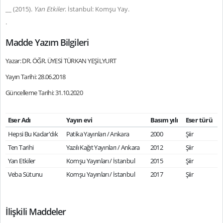
__ (2015).
Yan Etkiler
. İstanbul: Komşu Yay.
.
Madde Yazım Bilgileri
Yazar: DR. ÖĞR. ÜYESİ TÜRKAN YEŞİLYURT
Yayın Tarihi: 28.06.2018
Güncelleme Tarihi: 31.10.2020
Eser Adı
Yayın evi
Basım yılı
Eser türü
Hepsi Bu Kadar'dık
Patika Yayınları / Ankara
2000
Şiir
Ten Tarihi
Yazılı Kağıt Yayınları / Ankara
2012
Şiir
Yan Etkiler
Komşu Yayınları / İstanbul
2015
Şiir
Veba Sütunu
Komşu Yayınları / İstanbul
2017
Şiir
İlişkili Maddeler