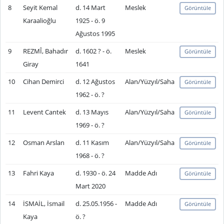
8
Seyit Kemal
d. 14 Mart
Meslek
Görüntüle
Karaalioğlu
1925 - ö. 9
Ağustos 1995
9
REZMÎ, Bahadır
d. 1602 ? - ö.
Meslek
Görüntüle
Giray
1641
10
Cihan Demirci
d. 12 Ağustos
Alan/Yüzyıl/Saha
Görüntüle
1962 - ö. ?
11
Levent Cantek
d. 13 Mayıs
Alan/Yüzyıl/Saha
Görüntüle
1969 - ö. ?
12
Osman Arslan
d. 11 Kasım
Alan/Yüzyıl/Saha
Görüntüle
1968 - ö. ?
13
Fahri Kaya
d. 1930 - ö. 24
Madde Adı
Görüntüle
Mart 2020
14
İSMAİL, İsmail
d. 25.05.1956 -
Madde Adı
Görüntüle
Kaya
ö. ?