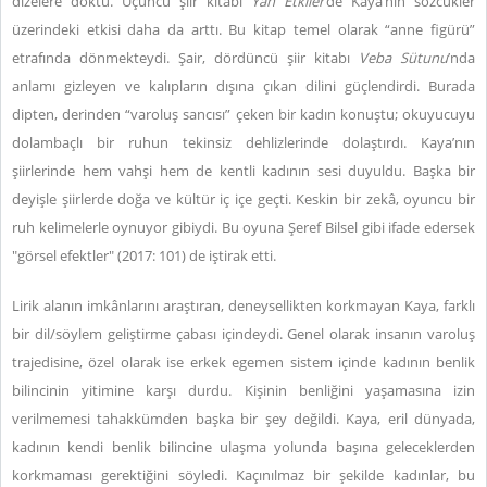
dizelere döktü. Üçüncü şiir kitabı
Yan Etkiler
’de Kaya’nın sözcükler
üzerindeki etkisi daha da arttı. Bu kitap temel olarak “anne figürü”
etrafında dönmekteydi. Şair, dördüncü şiir kitabı
Veba Sütunu
’nda
anlamı gizleyen ve kalıpların dışına çıkan dilini güçlendirdi. Burada
dipten, derinden “varoluş sancısı” çeken bir kadın konuştu; okuyucuyu
dolambaçlı bir ruhun tekinsiz dehlizlerinde dolaştırdı. Kaya’nın
şiirlerinde hem vahşi hem de kentli kadının sesi duyuldu. Başka bir
deyişle şiirlerde doğa ve kültür iç içe geçti. Keskin bir zekâ, oyuncu bir
ruh kelimelerle oynuyor gibiydi. Bu oyuna Şeref Bilsel gibi ifade edersek
"görsel efektler" (2017: 101) de iştirak etti.
Lirik alanın imkânlarını araştıran, deneysellikten korkmayan Kaya, farklı
bir dil/söylem geliştirme çabası içindeydi. Genel olarak insanın varoluş
trajedisine, özel olarak ise erkek egemen sistem içinde kadının benlik
bilincinin yitimine karşı durdu. Kişinin benliğini yaşamasına izin
verilmemesi tahakkümden başka bir şey değildi. Kaya, eril dünyada,
kadının kendi benlik bilincine ulaşma yolunda başına geleceklerden
korkmaması gerektiğini söyledi. Kaçınılmaz bir şekilde kadınlar, bu