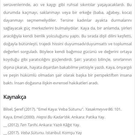
serüvenlerinde, acı ve kaygı gibi ruhsal sıkıntılar yaşayacaklardı. Bu
durumda kaçmayı, saklanmayı veya bir erkeğe (baba, ağabey, koca)
dayanmayı seçmemeliydiler. Tersine kadınlar ayakta durmalarını
sağlayacak güç merkezlerini bulmalıydılar. Kaya da, bir anlamda, şiirleri
aracılığıyla kendi benlik yolculuğunu yaptı. Bu sırada dişil dilini keşfetti,
doğayla bütünleşti, trajedi hissini duyumsadı/duyumsattı ve toplumsal
değerleri sorguladı. Böylece kendi bağımsız gücünü ve değerini ortaya
koyduğu gibi yaratıcılığını güçlendirdi. Şair; yaratıcı bilinçle, sınırlarının
dışına çıkarak, hayata dışardan bakabilme yetisiyle yazdı. Kaya, önyargılı
ve peşin hükümlü olmadan şair olarak başka bir perspektiften insana
baktı. İnsan doğasına ilişkin evrensel hakikatleri aradı.
Kaynakça
Bilsel, Şeref (2017). "Emel Kaya: Veba Sütunu".
Yasakmeyve
86: 101.
Kaya, Emel (2000).
Hepsi Bu Kadar’dık
. Ankara: Patika Yay.
__ (2012).
Ten Tarihi
. Ankara: Yazılı Kâğıt Yay.
__ (2017).
Veba Sütunu
. İstanbul: Komşu Yay