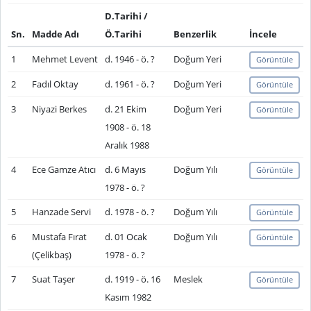
D.Tarihi /
Sn.
Madde Adı
Ö.Tarihi
Benzerlik
İncele
1
Mehmet Levent
d. 1946 - ö. ?
Doğum Yeri
Görüntüle
2
Fadıl Oktay
d. 1961 - ö. ?
Doğum Yeri
Görüntüle
3
Niyazi Berkes
d. 21 Ekim
Doğum Yeri
Görüntüle
1908 - ö. 18
Aralık 1988
4
Ece Gamze Atıcı
d. 6 Mayıs
Doğum Yılı
Görüntüle
1978 - ö. ?
5
Hanzade Servi
d. 1978 - ö. ?
Doğum Yılı
Görüntüle
6
Mustafa Fırat
d. 01 Ocak
Doğum Yılı
Görüntüle
(Çelikbaş)
1978 - ö. ?
7
Suat Taşer
d. 1919 - ö. 16
Meslek
Görüntüle
Kasım 1982