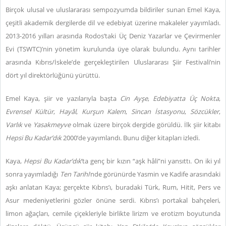
Birçok ulusal ve uluslararası sempozyumda bildiriler sunan Emel Kaya,
çeşitli akademik dergilerde dil ve edebiyat üzerine makaleler yayımladı.
2013-2016 yılları arasında Rodos’taki Üç Deniz Yazarlar ve Çevirmenler
Evi (TSWTC)’nin yönetim kurulunda üye olarak bulundu. Aynı tarihler
arasında Kıbrıs/İskele’de gerçekleştirilen Uluslararası Şiir Festivali’nin
dört yıl direktörlüğünü yürüttü.
Emel Kaya, şiir ve yazılarıyla başta
Cin Ayşe
,
Edebiyatta Üç Nokta
,
Evrensel Kültür
,
Hayâl
,
Kurşun Kalem
,
Sincan İstasyonu
,
Sözcükler
,
Varlık
ve
Yasakmeyve
olmak üzere birçok dergide görüldü. İlk şiir kitabı
Hepsi Bu Kadar’dık
2000’de yayımlandı. Bunu diğer kitapları izledi.
Kaya,
Hepsi Bu Kadar’dık
’ta genç bir kızın “aşk hâli”ni yansıttı.
On iki yıl
sonra yayımladığı
Ten Tarihi
’nde görünürde Yasmin ve Kadife arasındaki
aşkı anlatan Kaya; gerçekte Kıbrıs’ı, buradaki Türk, Rum, Hitit, Pers ve
Asur medeniyetlerini gözler önüne serdi. Kıbrıs’ı portakal bahçeleri,
limon ağaçları, cemile çiçekleriyle birlikte lirizm ve erotizm boyutunda