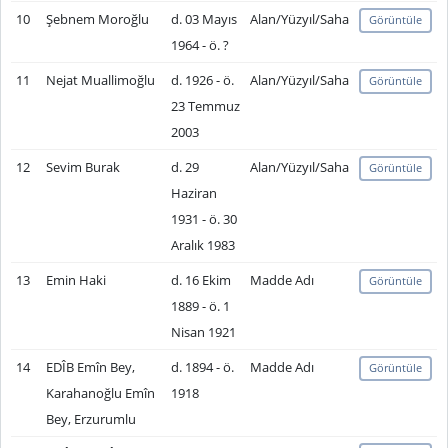
10
Şebnem Moroğlu
d. 03 Mayıs
Alan/Yüzyıl/Saha
Görüntüle
1964 - ö. ?
11
Nejat Muallimoğlu
d. 1926 - ö.
Alan/Yüzyıl/Saha
Görüntüle
23 Temmuz
2003
12
Sevim Burak
d. 29
Alan/Yüzyıl/Saha
Görüntüle
Haziran
1931 - ö. 30
Aralık 1983
13
Emin Haki
d. 16 Ekim
Madde Adı
Görüntüle
1889 - ö. 1
Nisan 1921
14
EDÎB Emîn Bey,
d. 1894 - ö.
Madde Adı
Görüntüle
Karahanoğlu Emîn
1918
Bey, Erzurumlu