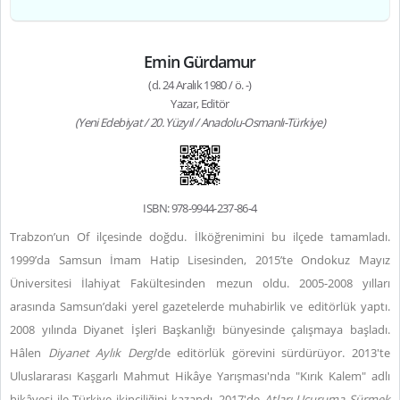
Emin Gürdamur
(d. 24 Aralık 1980 / ö. -)
Yazar, Editör
(Yeni Edebiyat / 20. Yüzyıl / Anadolu-Osmanlı-Türkiye)
ISBN: 978-9944-237-86-4
Trabzon’un Of ilçesinde doğdu. İlköğrenimini bu ilçede tamamladı.
1999’da Samsun İmam Hatip Lisesinden, 2015’te Ondokuz Mayız
Üniversitesi İlahiyat Fakültesinden mezun oldu. 2005-2008 yılları
arasında Samsun’daki yerel gazetelerde muhabirlik ve editörlük yaptı.
2008 yılında Diyanet İşleri Başkanlığı bünyesinde çalışmaya başladı.
Hâlen
Diyanet Aylık Dergi
’de editörlük görevini sürdürüyor. 2013'te
Uluslararası Kaşgarlı Mahmut Hikâye Yarışması'nda "Kırık Kalem" adlı
hikâyesi ile Türkiye ikinciliğini kazandı. 2017'de
Atları Uçuruma Sürmek