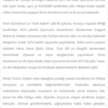
adlı öykü kitabı, aynı yıl ESKADER tarafından yılın hikâye kitabı seçildi.
Hâlen Ankara'da yaşayan Emin Gürdamur evli ve iki çocuk babasıdır.
Emin Gürdamur'un “Kırık Kalem” adlı ilk öyküsü, Avrasya Yazarlar Birliği
tarafından 2013 yılında üçüncüsü düzenlenen Uluslararası Kaşgarlı
Mahmut Hikâye Yarışması'nda Türkiye ikincisi oldu ve
Kardeş Kalemler
dergisinin Aralık 2014 tarihli sayısında yayımlandı. Daha sonra yazarın
öyküleri
Hece
,
Hece Öykü
,
İtibar
,
Türk Dili ve Dergâh
; denemeleri
Kertenkele, Diyanet
ve
Hece
dergilerinde yayımlandı. Emin
Gürdamur'un ilk öykü kitabı
Atları Uçuruma Sürmek
2017'de çıktı. Yazar,
on altı hikâyeden oluşan bu kitabıyla eleştirmenlerin dikkatini çekti.
Necip Tosun, kitabın arka kapağına yazdığı yazıda Gürdamur'un hikâye
dünyasını şu cümlelerle değerlendirmiştir: "Arabeske, abartıya,
melodrama düşmeden insanların en melankolik, yenik anlarını, lirik,
şiirsel bir dille hikâye eder. Öyküler, küçücük olaylar etrafında başlar;
bilinçaltı, zihinsel göndermelerle, çağrışımlarla halka halka genişler,