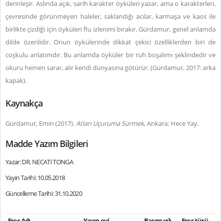
derinleşir. Aslında açık, sarih karakter öyküleri yazar, ama o karakterleri,
çevresinde görünmeyen haleler, saklandığı acılar, karmaşa ve kaos ile
birlikte çizdiği için öyküleri flu izlenimi bırakır. Gürdamur, genel anlamda
dilde özenlidir. Onun öykülerinde dikkat çekici özelliklerden biri de
coşkulu anlatımdır. Bu anlamda öyküler bir ruh boşalımı şeklindedir ve
okuru hemen sarar, alır kendi dünyasına götürür. (Gürdamur, 2017: arka
kapak).
Kaynakça
Gürdamur, Emin (2017).
Atları Uçuruma Sürmek
, Ankara: Hece Yay.
Madde Yazım Bilgileri
Yazar: DR. NECATİ TONGA
Yayın Tarihi: 10.05.2018
Güncelleme Tarihi: 31.10.2020
Eser Adı
Yayın evi
Basım yılı
Eser türü