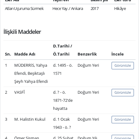
Atları Uçuruma Sürmek
Hece Yay. / Ankara
2017
Hikâye
İlişkili Maddeler
D.Tarihi /
Sn.
Madde Adı
Ö.Tarihi
Benzerlik
İncele
1
MÜDERRİS, Yahya
d. 1495 - ö.
Doğum Yeri
Görüntüle
Efendi, Beşiktaşlı
1571
Şeyh Yahya Efendi
2
VASFÎ
d. ? - ö.
Doğum Yeri
Görüntüle
1871-72’de
hayatta
3
M. Halistin Kukul
d. 1 Ocak
Doğum Yeri
Görüntüle
1943 - ö. ?
4
Ömer Şişman
d. 25 Şubat
Doğum Yılı
Görüntüle