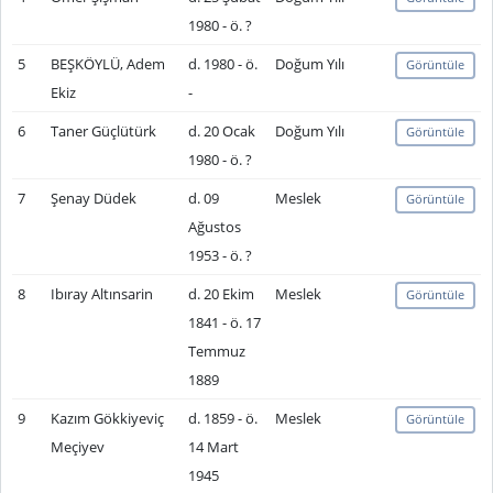
1980 - ö. ?
5
BEŞKÖYLÜ, Adem
d. 1980 - ö.
Doğum Yılı
Görüntüle
Ekiz
-
6
Taner Güçlütürk
d. 20 Ocak
Doğum Yılı
Görüntüle
1980 - ö. ?
7
Şenay Düdek
d. 09
Meslek
Görüntüle
Ağustos
1953 - ö. ?
8
Ibıray Altınsarin
d. 20 Ekim
Meslek
Görüntüle
1841 - ö. 17
Temmuz
1889
9
Kazım Gökkiyeviç
d. 1859 - ö.
Meslek
Görüntüle
Meçiyev
14 Mart
1945