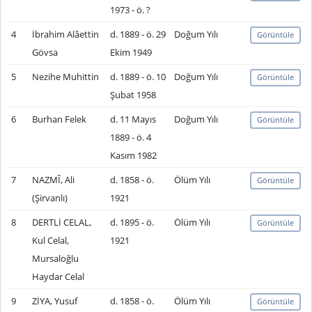
1973 - ö. ?
4
İbrahim Alâettin
d. 1889 - ö. 29
Doğum Yılı
Görüntüle
Gövsa
Ekim 1949
5
Nezihe Muhittin
d. 1889 - ö. 10
Doğum Yılı
Görüntüle
Şubat 1958
6
Burhan Felek
d. 11 Mayıs
Doğum Yılı
Görüntüle
1889 - ö. 4
Kasım 1982
7
NAZMÎ, Ali
d. 1858 - ö.
Ölüm Yılı
Görüntüle
(Şirvanlı)
1921
8
DERTLİ CELAL,
d. 1895 - ö.
Ölüm Yılı
Görüntüle
Kul Celal,
1921
Mursaloğlu
Haydar Celal
9
ZİYA, Yusuf
d. 1858 - ö.
Ölüm Yılı
Görüntüle