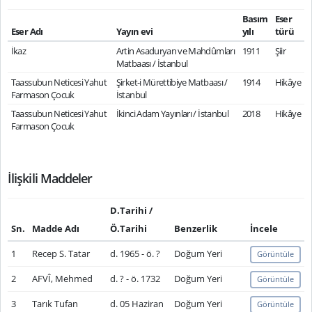
Basım
Eser
Eser Adı
Yayın evi
yılı
türü
İkaz
Artin Asaduryan ve Mahdûmları
1911
Şiir
Matbaası / İstanbul
Taassubun Neticesi Yahut
Şirket-i Mürettibiye Matbaası /
1914
Hikâye
Farmason Çocuk
İstanbul
Taassubun Neticesi Yahut
İkinci Adam Yayınları / İstanbul
2018
Hikâye
Farmason Çocuk
İlişkili Maddeler
D.Tarihi /
Sn.
Madde Adı
Ö.Tarihi
Benzerlik
İncele
1
Recep S. Tatar
d. 1965 - ö. ?
Doğum Yeri
Görüntüle
2
AFVÎ, Mehmed
d. ? - ö. 1732
Doğum Yeri
Görüntüle
3
Tarık Tufan
d. 05 Haziran
Doğum Yeri
Görüntüle