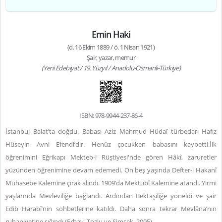
Emin Haki
(d. 16 Ekim 1889 / ö. 1 Nisan 1921)
Şair, yazar, memur
(Yeni Edebiyat / 19. Yüzyıl / Anadolu-Osmanlı-Türkiye)
ISBN: 978-9944-237-86-4
İstanbul Balat’ta doğdu. Babası Aziz Mahmud Hüdaî türbedarı Hafız
Hüseyin Avni Efendi’dir. Henüz çocukken babasını kaybetti.İlk
öğrenimini Eğrikapı Mekteb-i Rüştiyesi'nde gören Hâkî, zaruretler
yüzünden öğrenimine devam edemedi. On beş yaşında Defter-i Hakanî
Muhasebe Kalemine çırak alındı. 1909’da Mektubî Kalemine atandı. Yirmi
yaşlarında Mevleviliğe bağlandı. Ardından Bektaşiliğe yöneldi ve şair
Edib Harabî’nin sohbetlerine katıldı. Daha sonra tekrar Mevlâna’nın
ruhaniyetine sığındı (Erbay, Tozlu ve Şimşek, 2005).