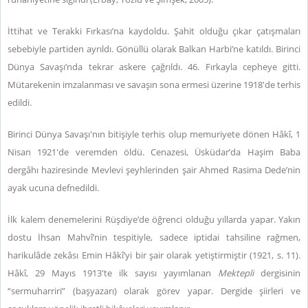
İttihat ve Terakki Fırkası’na kaydoldu. Şahit olduğu çıkar çatışmaları
sebebiyle partiden ayrıldı. Gönüllü olarak Balkan Harbi’ne katıldı. Birinci
Dünya Savaşı’nda tekrar askere çağrıldı. 46. Fırkayla cepheye gitti.
Mütarekenin imzalanması ve savaşın sona ermesi üzerine 1918'de terhis
edildi.
Birinci Dünya Savaşı'nın bitişiyle terhis olup memuriyete dönen Hâkî, 1
Nisan 1921'de veremden öldü. Cenazesi, Üsküdar’da Haşim Baba
dergâhı haziresinde Mevlevi şeyhlerinden şair Ahmed Rasima Dede’nin
ayak ucuna defnedildi.
İlk kalem denemelerini Rüşdiye’de öğrenci olduğu yıllarda yapar. Yakın
dostu İhsan Mahvî’nin tespitiyle, sadece iptidai tahsiline rağmen,
harikulâde zekâsı Emin Hâkî’yi bir şair olarak yetiştirmiştir (1921, s. 11).
Hâkî, 29 Mayıs 1913'te ilk sayısı yayımlanan
Mektepli
dergisinin
“sermuharriri” (başyazarı) olarak görev yapar. Dergide şiirleri ve