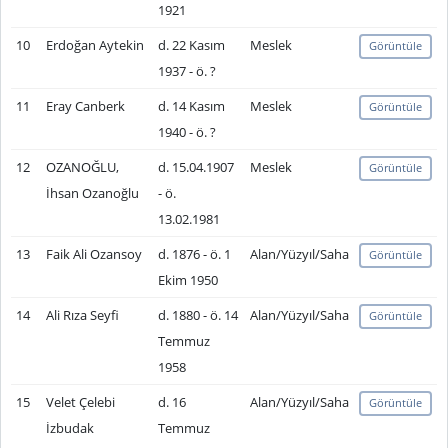
1921
10
Erdoğan Aytekin
d. 22 Kasım
Meslek
Görüntüle
1937 - ö. ?
11
Eray Canberk
d. 14 Kasım
Meslek
Görüntüle
1940 - ö. ?
12
OZANOĞLU,
d. 15.04.1907
Meslek
Görüntüle
İhsan Ozanoğlu
- ö.
13.02.1981
13
Faik Ali Ozansoy
d. 1876 - ö. 1
Alan/Yüzyıl/Saha
Görüntüle
Ekim 1950
14
Ali Rıza Seyfi
d. 1880 - ö. 14
Alan/Yüzyıl/Saha
Görüntüle
Temmuz
1958
15
Velet Çelebi
d. 16
Alan/Yüzyıl/Saha
Görüntüle
İzbudak
Temmuz