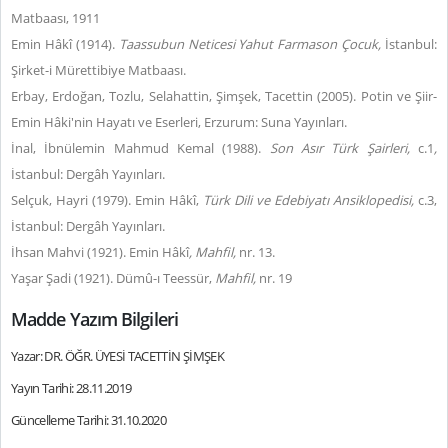
Matbaası, 1911
Emin Hâkî (1914).
Taassubun Neticesi Yahut Farmason Çocuk,
İstanbul:
Şirket-i Mürettibiye Matbaası.
Erbay, Erdoğan, Tozlu, Selahattin, Şimşek, Tacettin (2005). Potin ve Şiir-
Emin Hâki'nin Hayatı ve Eserleri, Erzurum: Suna Yayınları.
İnal, İbnülemin Mahmud Kemal (1988).
Son Asır Türk Şairleri,
c.1
,
İstanbul: Dergâh Yayınları.
Selçuk, Hayri (1979). Emin Hâkî,
Türk Dili ve Edebiyatı Ansiklopedisi,
c.3,
İstanbul: Dergâh Yayınları.
İhsan Mahvi (1921). Emin Hâkî
,
Mahfil,
nr. 13.
Yaşar Şadi (1921). Dümû-ı Teessür,
Mahfil,
nr. 19
Madde Yazım Bilgileri
Yazar: DR. ÖĞR. ÜYESİ TACETTİN ŞİMŞEK
Yayın Tarihi: 28.11.2019
Güncelleme Tarihi: 31.10.2020