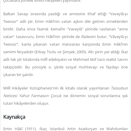
çocuklara yönelik ibretli hikâyeleri yayımlanır.
Balkan Savaşı sırasında yazdığı ve annesine ithaf ettiği “Vaveylâ-yı
Teessür” adlı şiir, Emin Hâkî’nin vatan aşkını dile getiren örneklerden
biridir. Daha önce Namık Kemal’in "Vaveylâ" şiirinde rastlanan “anne
vatan” tasavvuru, Emin Hâkî’nin şiirinde de ifadesini bulur. “Vâveylâ-yı
Teessür”, kanla yıkanan vatan manzarası karşısında Emin Hâkî’nin
samimi feryadıdır (Erbay Tozlu ve Şimşek, 2005). Altı şiirin yer aldığı
İkaz
adlı tek şiir kitabında millî edebiyatın ve Mehmed Akif tarzı realist tavrın
takipçisidir. Bu yönüyle o, şiirde sosyal muhtevayı ve faydayı öne
çıkaran bir şairdir.
Millî Hikâyeler Kütüphanesi'nin ilk kitabı olarak yayımlanan
Tassubun
Neticesi Yahut Farmason Çocuk
ise dönemin sosyal sorunlarına ışık
tutan hikâyelerden oluşur.
Kaynakça
Emin Hâkî (1911).
İkaz,
İstanbul: Artin Asaduryan ve Mahdumları