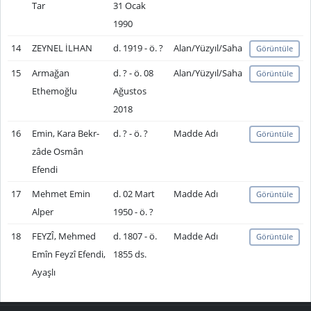
Tar
31 Ocak
1990
14
ZEYNEL İLHAN
d. 1919 - ö. ?
Alan/Yüzyıl/Saha
Görüntüle
15
Armağan
d. ? - ö. 08
Alan/Yüzyıl/Saha
Görüntüle
Ethemoğlu
Ağustos
2018
16
Emin, Kara Bekr-
d. ? - ö. ?
Madde Adı
Görüntüle
zâde Osmân
Efendi
17
Mehmet Emin
d. 02 Mart
Madde Adı
Görüntüle
Alper
1950 - ö. ?
18
FEYZÎ, Mehmed
d. 1807 - ö.
Madde Adı
Görüntüle
Emîn Feyzî Efendi,
1855 ds.
Ayaşlı