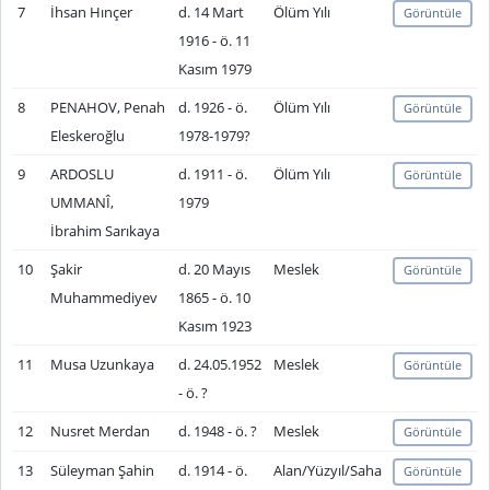
7
İhsan Hınçer
d. 14 Mart
Ölüm Yılı
Görüntüle
1916 - ö. 11
Kasım 1979
8
PENAHOV, Penah
d. 1926 - ö.
Ölüm Yılı
Görüntüle
Eleskeroğlu
1978-1979?
9
ARDOSLU
d. 1911 - ö.
Ölüm Yılı
Görüntüle
UMMANÎ,
1979
İbrahim Sarıkaya
10
Şakir
d. 20 Mayıs
Meslek
Görüntüle
Muhammediyev
1865 - ö. 10
Kasım 1923
11
Musa Uzunkaya
d. 24.05.1952
Meslek
Görüntüle
- ö. ?
12
Nusret Merdan
d. 1948 - ö. ?
Meslek
Görüntüle
13
Süleyman Şahin
d. 1914 - ö.
Alan/Yüzyıl/Saha
Görüntüle