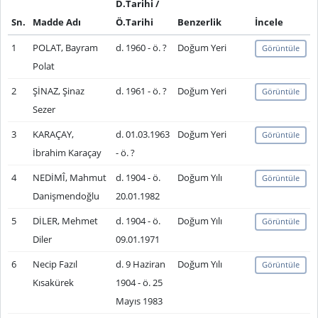
D.Tarihi /
Sn.
Madde Adı
Ö.Tarihi
Benzerlik
İncele
1
POLAT, Bayram
d. 1960 - ö. ?
Doğum Yeri
Görüntüle
Polat
2
ŞİNAZ, Şinaz
d. 1961 - ö. ?
Doğum Yeri
Görüntüle
Sezer
3
KARAÇAY,
d. 01.03.1963
Doğum Yeri
Görüntüle
İbrahim Karaçay
- ö. ?
4
NEDİMÎ, Mahmut
d. 1904 - ö.
Doğum Yılı
Görüntüle
Danişmendoğlu
20.01.1982
5
DİLER, Mehmet
d. 1904 - ö.
Doğum Yılı
Görüntüle
Diler
09.01.1971
6
Necip Fazıl
d. 9 Haziran
Doğum Yılı
Görüntüle
Kısakürek
1904 - ö. 25
Mayıs 1983