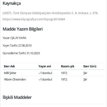
Kaynakça
(2007).
Türk Dünyası Edebiyatçıları Ansiklopedisi.
C. 8. Ankara. s. 378.
https://www.biyografya.com/biyografi/4384
Madde Yazım Bilgileri
Yazar: IŞILAY KARA
Yayın Tarihi: 27.08.2019
Güncelleme Tarihi: 31.10.2020
Eser Adı
Yayın evi
Basım yılı
Eser türü
Milli Şiirler
- / İstanbul
1972
Şiir
Yılların Ötesinden
- / İstanbul
1972
Şiir
İlişkili Maddeler