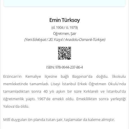
Emin Türksoy
(d. 1904 / ö. 1979)
Öğretmen, Şair
(Yeni Edebiyat / 20. Yüzyıl / Anadolu-Osmanlı-Türkiye)
ISBN: 978-9944-237-86-4
Erzincan'ın Kemaliye ilçesine bağlı Başpınar'da doğdu. İlkokulu
memleketinde tamamladı. Liseyi İstanbul Erkek Öğretmen Okulu'nda
tamamladıktan sonra 40 yılı aşkın bir süre Kırklareli ve İstanbul'da
öğretmenlik yaptı. 1967'de emekli oldu. Emeklilikten sonra yerleştiği
Yalova'da öldü.
Millî duyguları ön planda tutan şair, taşlamalar da kaleme almıştır.