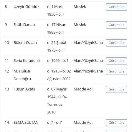
8
Üzeyir Gündüz
d. 1 Mart
Meslek
Görüntüle
1950 - ö. ?
9
Fatih Danacı
d. 17 Nisan
Meslek
Görüntüle
1983 - ö. ?
10
Bülent Özcan
d. 25 Şubat
Alan/Yüzyıl/Saha
Görüntüle
1973 - ö. ?
11
Zeria Karadeniz
d. 1926 - ö. ?
Alan/Yüzyıl/Saha
Görüntüle
12
M. Hulusi
d. 1915 - ö. 02
Alan/Yüzyıl/Saha
Görüntüle
Dosdoğru
Ağustos 2002
13
Füsun Akatlı
d. 07 Mayıs
Madde Adı
Görüntüle
1944 - ö. 04
Temmuz
2010
14
ESMA SULTAN
d. ? - ö. ?
Madde Adı
Görüntüle