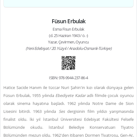
Füsun Erbulak
Esma Fisun Erbulak
(d. 25 Haziran 1943 / ö. -)
Yazar, Çevirmen, Oyuncu
(Yeni Edebiyat / 20. Yüzyıl / Anadolu-Osmanlı-Türkiye)
ISBN: 978-9944-237-86-4
Hatice Sacide Hanım ile tüccar Nuri Şahin'in kızı olarak dünyaya gelen
Füsun Erbulak, 1955 yılında
Ebediyete Kadar
adlı filmde çocuk oyuncu
olarak sinema hayatına başladı. 1962 yılında Notre Dame de Sion
Lisesini bitirdi. 1963 yılında
Ses
dergisinin film yıldızı yarışmasında
finalist oldu. İki yıl İstanbul Üniversitesi Edebiyat Fakültesi Felsefe
Bölümünde okudu. İstanbul Belediye Konservatuarı Tiyatro
Bölümünden mezun oldu. 1962'den itibaren Dormen Tiyatrosu, Gen-Ar,