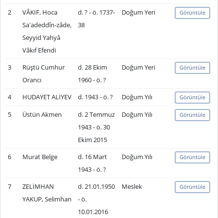
2
VÂKIF, Hoca
d. ? - ö. 1737-
Doğum Yeri
Görüntüle
Sa'adeddîn-zâde,
38
Seyyid Yahyâ
Vâkıf Efendi
3
Rüştü Cumhur
d. 28 Ekim
Doğum Yeri
Görüntüle
Orancı
1960 - ö. ?
4
HUDAYET ALİYEV
d. 1943 - ö. ?
Doğum Yılı
Görüntüle
5
Üstün Akmen
d. 2 Temmuz
Doğum Yılı
Görüntüle
1943 - ö. 30
Ekim 2015
6
Murat Belge
d. 16 Mart
Doğum Yılı
Görüntüle
1943 - ö. ?
7
ZELİMHAN
d. 21.01.1950
Meslek
Görüntüle
YAKUP, Selimhan
- ö.
10.01.2016