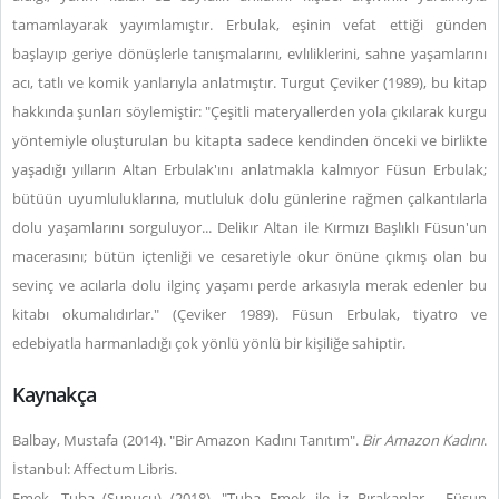
tamamlayarak yayımlamıştır. Erbulak, eşinin vefat ettiği günden
başlayıp geriye dönüşlerle tanışmalarını, evlıliklerini, sahne yaşamlarını
acı, tatlı ve komik yanlarıyla anlatmıştır. Turgut Çeviker (1989), bu kitap
hakkında şunları söylemiştir: "Çeşitli materyallerden yola çıkılarak kurgu
yöntemiyle oluşturulan bu kitapta sadece kendinden önceki ve birlikte
yaşadığı yılların Altan Erbulak'ını anlatmakla kalmıyor Füsun Erbulak;
bütüün uyumluluklarına, mutluluk dolu günlerine rağmen çalkantılarla
dolu yaşamlarını sorguluyor... Delikır Altan ile Kırmızı Başlıklı Füsun'un
macerasını; bütün içtenliği ve cesaretiyle okur önüne çıkmış olan bu
sevinç ve acılarla dolu ilginç yaşamı perde arkasıyla merak edenler bu
kitabı okumalıdırlar." (Çeviker 1989). Füsun Erbulak, tiyatro ve
edebiyatla harmanladığı çok yönlü yönlü bir kişiliğe sahiptir.
Kaynakça
Balbay, Mustafa (2014). "Bir Amazon Kadını Tanıtım".
Bir Amazon Kadını
.
İstanbul: Affectum Libris.
Emek, Tuba (Sunucu) (2018). "Tuba Emek ile İz Bırakanlar - Füsun