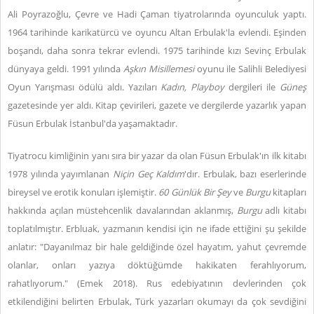
Ali Poyrazoğlu, Çevre ve Hadi Çaman tiyatrolarında oyunculuk yaptı.
1964 tarihinde karikatürcü ve oyuncu Altan Erbulak'la evlendi. Eşinden
boşandı, daha sonra tekrar evlendi. 1975 tarihinde kızı Sevinç Erbulak
dünyaya geldi. 1991 yılında
Aşkın Misillemesi
oyunu ile Salihli Belediyesi
Oyun Yarışması ödülü aldı. Yazıları
Kadın, Playboy
dergileri ile
Güneş
gazetesinde yer aldı. Kitap çevirileri, gazete ve dergilerde yazarlık yapan
Füsun Erbulak İstanbul'da yaşamaktadır.
Tiyatrocu kimliğinin yanı sıra bir yazar da olan Füsun Erbulak'ın ilk kitabı
1978 yılında yayımlanan
Niçin Geç Kaldım
'dır. Erbulak, bazı eserlerinde
bireysel ve erotik konuları işlemiştir.
60 Günlük Bir Şey
ve
Burgu
kitapları
hakkında açılan müstehcenlik davalarından aklanmış,
Burgu
adlı kitabı
toplatılmıştır. Erbluak, yazmanın kendisi için ne ifade ettiğini şu şekilde
anlatır: "Dayanılmaz bir hale geldiğinde özel hayatım, yahut çevremde
olanlar, onları yazıya döktüğümde hakikaten ferahlıyorum,
rahatlıyorum." (Emek 2018). Rus edebiyatının devlerinden çok
etkilendiğini belirten Erbulak, Türk yazarları okumayı da çok sevdiğini