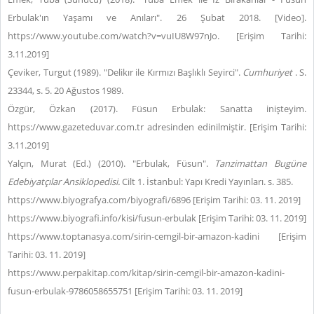
Erbulak'ın Yaşamı ve Anıları". 26 Şubat 2018. [Video].
https://www.youtube.com/watch?v=vuIU8W97nJo. [Erişim Tarihi:
3.11.2019]
Çeviker, Turgut (1989). "Delikır ile Kırmızı Başlıklı Seyirci".
Cumhuriyet
. S.
23344, s. 5. 20 Ağustos 1989.
Özgür, Özkan (2017). Füsun Erbulak: Sanatta inişteyim.
https://www.gazeteduvar.com.tr adresinden edinilmiştir. [Erişim Tarihi:
3.11.2019]
Yalçın, Murat (Ed.) (2010). "Erbulak, Füsun".
Tanzimattan Bugüne
Edebiyatçılar Ansiklopedisi.
Cilt 1. İstanbul: Yapı Kredi Yayınları. s. 385.
https://www.biyografya.com/biyografi/6896 [Erişim Tarihi: 03. 11. 2019]
https://www.biyografi.info/kisi/fusun-erbulak [Erişim Tarihi: 03. 11. 2019]
https://www.toptanasya.com/sirin-cemgil-bir-amazon-kadini [Erişim
Tarihi: 03. 11. 2019]
https://www.perpakitap.com/kitap/sirin-cemgil-bir-amazon-kadini-
fusun-erbulak-9786058655751 [Erişim Tarihi: 03. 11. 2019]