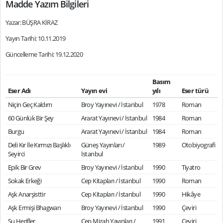
Madde Yazım Bilgileri
Yazar: BÜŞRA KİRAZ
Yayın Tarihi: 10.11.2019
Güncelleme Tarihi: 19.12.2020
Basım
Eser Adı
Yayın evi
yılı
Eser türü
Niçin Geç Kaldım
Broy Yayınevi / İstanbul
1978
Roman
60 Günlük Bir Şey
Ararat Yayınevi / İstanbul
1984
Roman
Burgu
Ararat Yayınevi / İstanbul
1984
Roman
Deli Kır İle Kırmızı Başlıklı
Güneş Yayınları /
1989
Otobiyografi
Seyirci
İstanbul
Epik Bir Grev
Broy Yayınevi / İstanbul
1990
Tiyatro
Sokak Erkeği
Cep Kitapları / İstanbul
1990
Roman
Aşk Anarşisttir
Cep Kitapları / İstanbul
1990
Hikâye
Aşk Ermişi Bhagwan
Broy Yayınevi / İstanbul
1990
Çeviri
Şu Herifler
Cep Mizah Yayınları /
1991
Çeviri