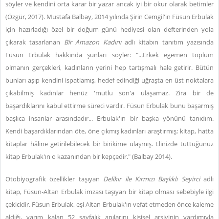
söyler ve kendini orta karar bir yazar ancak iyi bir okur olarak betimler
(Özgür, 2017). Mustafa Balbay, 2014 yılında Şirin Cemgil'in Füsun Erbulak
için hazırladığı özel bir doğum günü hediyesi olan defterinden yola
çıkarak tasarlanan
Bir Amazon Kadını
adlı kitabın tanıtım yazısında
Füsun Erbulak hakkında şunları söyler: "...Erkek egemen toplum
olmanın gerçekleri, kadınların yerini hep tartışmalı hale getirir. Bütün
bunları aşıp kendini ispatlamış, hedef edindiği uğraşta en üst noktalara
çıkabilmiş kadınlar henüz 'mutlu son'a ulaşamaz. Zira bir de
başardıklarını kabul ettirme süreci vardır. Füsun Erbulak bunu başarmış
başlıca insanlar arasındadır... Erbulak'ın bir başka yönünü tanıdım.
Kendi başardıklarından öte, öne çıkmış kadınları araştırmış; kitap, hatta
kitaplar hâline getirilebilecek bir birikime ulaşmış. Elinizde tuttuğunuz
kitap Erbulak'ın o kazanından bir kepçedir." (Balbay 2014).
Otobiyografik özellikler taşıyan
Delikır ile Kırmızı Başlıklı Seyirci
adlı
kitap, Füsun-Altan Erbulak imzası taşıyan bir kitap olması sebebiyle ilgi
çekicidir. Füsun Erbulak, eşi Altan Erbulak'ın vefat etmeden önce kaleme
aldığı, yarım kalan 52 sayfalık anılarını kişisel arşivinin yardımıyla