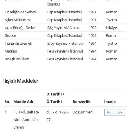
İstanbul
Cinselliğin Kahkahası
Cep Kitapları / İstanbul
1991
Roman
Aşkın Misillemesi
Cep Kitapları / İstanbul
1991
Tiyatro
Uçuç Böceği - Delikır
Bilgi Yayınevi / Ankara
1992
Hikâye
Gecece
Cep Kitapları / İstanbul
1992
Roman
İntiharı Ertelemek
Broy Yayınevi / İstanbul
1994
Tiyatro
Matkap
Felis Yayınları / İstanbul
1994
Roman
Bir Aşk Bir Ölüm
Felis Yayınları / İstanbul
1994
Roman
İlişkili Maddeler
D.Tarihi /
Sn.
Madde Adı
Ö.Tarihi
Benzerlik
İncele
1
FEHMÎ, Baltacı-
d. ? - ö. 1726-
Doğum Yeri
Görüntüle
zâde Abdullâh
27
Efendi