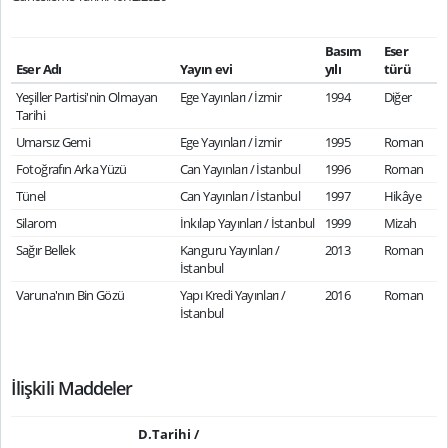
Basım
Eser
Eser Adı
Yayın evi
yılı
türü
Yeşiller Partisi'nin Olmayan
Ege Yayınları / İzmir
1994
Diğer
Tarihi
Umarsız Gemi
Ege Yayınları / İzmir
1995
Roman
Fotoğrafın Arka Yüzü
Can Yayınları / İstanbul
1996
Roman
Tünel
Can Yayınları / İstanbul
1997
Hikâye
Silarom
İnkılap Yayınları / İstanbul
1999
Mizah
Sağır Bellek
Kanguru Yayınları /
2013
Roman
İstanbul
Varuna'nın Bin Gözü
Yapı Kredi Yayınları /
2016
Roman
İstanbul
İlişkili Maddeler
D.Tarihi /