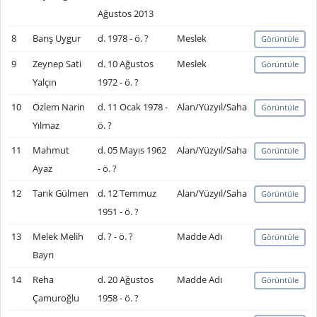
Ağustos 2013
8
Barış Uygur
d. 1978 - ö. ?
Meslek
Görüntüle
9
Zeynep Sati
d. 10 Ağustos
Meslek
Görüntüle
Yalçın
1972 - ö. ?
10
Özlem Narin
d. 11 Ocak 1978 -
Alan/Yüzyıl/Saha
Görüntüle
Yılmaz
ö. ?
11
Mahmut
d. 05 Mayıs 1962
Alan/Yüzyıl/Saha
Görüntüle
Ayaz
- ö. ?
12
Tarık Gülmen
d. 12 Temmuz
Alan/Yüzyıl/Saha
Görüntüle
1951 - ö. ?
13
Melek Melih
d. ? - ö. ?
Madde Adı
Görüntüle
Bayrı
14
Reha
d. 20 Ağustos
Madde Adı
Görüntüle
Çamuroğlu
1958 - ö. ?