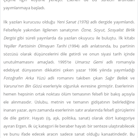
yayımlanmaya başladı.
İlk yazıları kurucusu olduğu
Yeni Sanat (1976)
adlı dergide yayımlandı.
Felsefeyle yakından ilgilenen sanatçının
Özne, Soyut, Sosyalist Birlik
Dergisi
gibi süreli yayınlarda da yazıları okuyucu ile buluştu. İlk kitabı
Yeşiller Partisinin Olmayan Tarihi
(1994)
adlı anlatısında, bu partinin
sözcüsü olarak düşüncelerini dile getirdi ve onun siyasi tarih içinde
unutulmamasını amaçladı. 1995'te
Umarsız Gemi
adlı romanıyla
edebiyat dünyasının dikkatini çeken yazar 1996 yılında yayımladığı
Fotoğrafın Arka Yüzü
adlı romanını takiben çıkan
Sağır Bellek
ve
Varuna'nın Bin Gözü
eserleriyle olgunluk evresine girmiştir. Eserlerinin
hemen hepsinin ortak noktası ölüm temasının felsefi bir bakış açısıyla
ele alınmasıdır. Üslubu, metnin ve temanın gidişatının belirlediğine
inanan yazar, aynı zamanda eserlerinin satır aralarında felsefi görüşlerini
de dile getirir. Hayatı (iş, aşk, politika, sanat) olarak dört kategoriye
ayıran Ergen, ilk üç kategori ile beraber hayatı bir senteze ulaştırabilecek
ve bunu ifade edecek aracın sadece sanat olduğu kanaatindedir. Bu