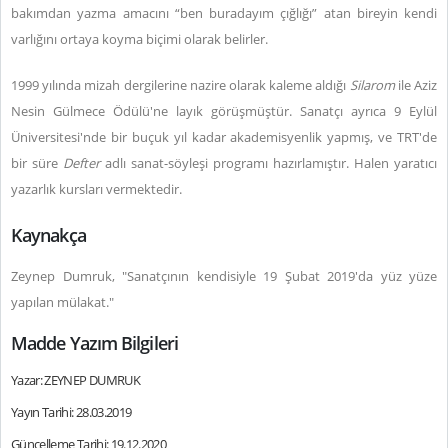
bakımdan yazma amacını “ben buradayım çığlığı” atan bireyin kendi
varlığını ortaya koyma biçimi olarak belirler.
1999 yılında mizah dergilerine nazire olarak kaleme aldığı
Silarom
ile
Aziz
Nesin Gülmece Ödülü'ne layık görüşmüştür. Sanatçı ayrıca 9 Eylül
Üniversitesi'nde bir buçuk yıl kadar akademisyenlik yapmış, ve TRT'de
bir süre
Defter
adlı sanat-söyleşi programı hazırlamıştır. Halen yaratıcı
yazarlık kursları vermektedir.
Kaynakça
Zeynep Dumruk, "Sanatçının kendisiyle 19 Şubat 2019'da yüz yüze
yapılan mülakat."
Madde Yazım Bilgileri
Yazar: ZEYNEP DUMRUK
Yayın Tarihi: 28.03.2019
Güncelleme Tarihi: 19.12.2020