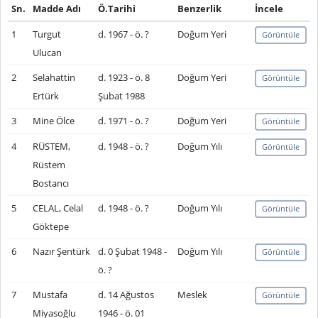
Sn.
Madde Adı
Ö.Tarihi
Benzerlik
İncele
1
Turgut
d. 1967 - ö. ?
Doğum Yeri
Görüntüle
Ulucan
2
Selahattin
d. 1923 - ö. 8
Doğum Yeri
Görüntüle
Ertürk
Şubat 1988
3
Mine Ölce
d. 1971 - ö. ?
Doğum Yeri
Görüntüle
4
RÜSTEM,
d. 1948 - ö. ?
Doğum Yılı
Görüntüle
Rüstem
Bostancı
5
CELAL, Celal
d. 1948 - ö. ?
Doğum Yılı
Görüntüle
Göktepe
6
Nazır Şentürk
d. 0 Şubat 1948 -
Doğum Yılı
Görüntüle
ö. ?
7
Mustafa
d. 14 Ağustos
Meslek
Görüntüle
Miyasoğlu
1946 - ö. 01