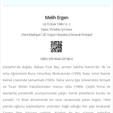
Melih Ergen
(d. 9 Ocak 1948 / ö. -)
Yazar, Yönetici, İş İnsanı
(Yeni Edebiyat / 20. Yüzyıl / Anadolu-Osmanlı-Türkiye)
ISBN: 978-9944-237-86-4
Eskişehir'de doğdu. Babası Fuat Bey, annesi Sabiha Hanım'dır. İlk ve
orta öğrenimini Buca Umurbey İlkokulunda (1959), liseyi İzmir Namık
Kemal Lisesinde tamamladı (1965). Daha sonra Ege Üniversitesi İktisadi
ve Ticari İlimler Fakültesinden mezun oldu (1969). Çeşitli firma ve
alanlarda yöneticilik pozisyonunda çalıştı. Kendi şirketlerini kurdu ve
yönetti. 12 Mart döneminde bir süre cezaevinde yatan Ergen, 1994
yılında oğlunu kaybedişinin ardından bağlı olduğu her şeyi bırakarak
Çeşme Ilgın köyüne yerleşti. Eserleri de bu sürecin ardından