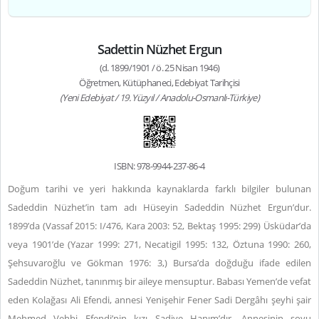
Sadettin Nüzhet Ergun
(d. 1899/1901 / ö. 25 Nisan 1946)
Öğretmen, Kütüphaneci, Edebiyat Tarihçisi
(Yeni Edebiyat / 19. Yüzyıl / Anadolu-Osmanlı-Türkiye)
ISBN: 978-9944-237-86-4
Doğum tarihi ve yeri hakkında kaynaklarda farklı bilgiler bulunan
Sadeddin Nüzhet’in tam adı Hüseyin Sadeddin Nüzhet Ergun’dur.
1899’da (Vassaf 2015: I/476, Kara 2003: 52, Bektaş 1995: 299) Üsküdar’da
veya 1901’de (Yazar 1999: 271, Necatigil 1995: 132, Öztuna 1990: 260,
Şehsuvaroğlu ve Gökman 1976: 3,) Bursa’da doğduğu ifade edilen
Sadeddin Nüzhet, tanınmış bir aileye mensuptur. Babası Yemen’de vefat
eden Kolağası Ali Efendi, annesi Yenişehir Fener Sadi Dergâhı şeyhi şair
Mehmed Vehbi Efendi’nin kızı Sadiye Hanım’dır. Annesinin soyu