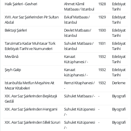
Halk Şairleri - Gevheri
Ahmet Kâmil
1928
Edebiyat
Matbaası / İstanbul
Tarihi
XVII. Asır Saz Şairlerinden Pir Sultan
Evkaf Matbaası /
1929
Edebiyat
Abdal
İstanbul
Tarihi
Bektaşi Şairleri
Devlet Matbaası /
1930
Edebiyat
İstanbul
Tarihi
Tanzimat’a Kadar Muhtasar Türk
Suhulet Matbaası /
1931
Edebiyat
Edebiyatı Tarihi ve Numuneleri
İstanbul
Tarihi
Mevlânâ
Kanaat
1932
Edebiyat
Kütüphanesi / -
Tarihi
Şeyh Galip
Kanaat
1932
Edebiyat
kütüphanesi / -
Tarihi
İstanbul’da Metfun Meşahire Ait
Remzi Kitaphanesi /
1932
Derleme
Mezar Kitabeleri
-
XIX. Asır Saz Şairlerinden Beşiktaşlı
Sühulet Matbaası / -
-
Biyografi
Gedâî
XIX. Asır Saz Şairlerinden Hengami
Suhulet Kütüpanesi
-
Biyografi
/ -
XIX. Asır Saz Şairlerinden Silleli Süruri
Suhulet Kütüpanesi
-
Biyografi
/ -