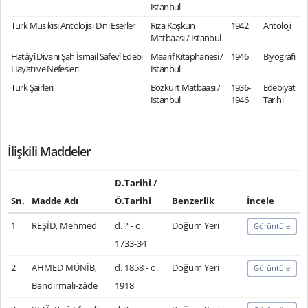
İstanbul
Türk Musikisi Antolojisi Dini Eserler
Rıza Koşkun
1942
Antoloji
Matbaası / İstanbul
Hatâyî Divanı Şah İsmail Safevî Edebi
Maarif Kitaphanesi /
1946
Biyografi
Hayatı ve Nefesleri
İstanbul
Türk Şairleri
Bozkurt Matbaası /
1936-
Edebiyat
İstanbul
1946
Tarihi
İlişkili Maddeler
D.Tarihi /
Sn.
Madde Adı
Ö.Tarihi
Benzerlik
İncele
1
REŞÎD, Mehmed
d. ? - ö.
Doğum Yeri
Görüntüle
1733-34
2
AHMED MÜNİB,
d. 1858 - ö.
Doğum Yeri
Görüntüle
Bandırmalı-zâde
1918