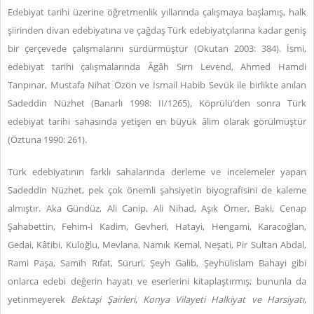
Edebiyat tarihi üzerine öğretmenlik yıllarında çalışmaya başlamış, halk
şiirinden divan edebiyatına ve çağdaş Türk edebiyatçılarına kadar geniş
bir çerçevede çalışmalarını sürdürmüştür (Okutan 2003: 384). İsmi,
edebiyat tarihi çalışmalarında Âgâh Sırrı Levend, Ahmed Hamdi
Tanpınar, Mustafa Nihat Özön ve İsmail Habib Sevük ile birlikte anılan
Sadeddin Nüzhet (Banarlı 1998: II/1265), Köprülü’den sonra Türk
edebiyat tarihi sahasında yetişen en büyük âlim olarak görülmüştür
(Öztuna 1990: 261).
Türk edebiyatının farklı sahalarında derleme ve incelemeler yapan
Sadeddin Nüzhet, pek çok önemli şahsiyetin biyografisini de kaleme
almıştır. Aka Gündüz, Ali Canip, Ali Nihad, Aşık Ömer, Baki, Cenap
Şahabettin, Fehim-i Kadim, Gevheri, Hatayi, Hengami, Karacoğlan,
Gedai, Kâtibi, Kuloğlu, Mevlana, Namık Kemal, Neşati, Pir Sultan Abdal,
Rami Paşa, Samih Rıfat, Süruri, Şeyh Galib, Şeyhülislam Bahayi gibi
onlarca edebi değerin hayatı ve eserlerini kitaplaştırmış; bununla da
yetinmeyerek
Bektaşi Şairleri
,
Konya Vilayeti Halkiyat ve Harsiyatı
,