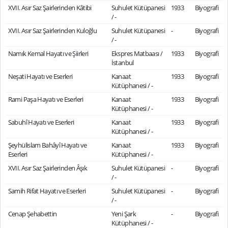
XVII. Asır Saz Şairlerinden Kâtibi
Suhulet Kütüpanesi
1933
Biyografi
/ -
XVII. Asır Saz Şairlerinden Kuloğlu
Suhulet Kütüpanesi
-
Biyografi
/ -
Namık Kemal Hayatı ve Şiirleri
Ekspres Matbaası /
1933
Biyografi
İstanbul
Neşati Hayatı ve Eserleri
Kanaat
1933
Biyografi
Kütüphanesi / -
Rami Paşa Hayatı ve Eserleri
Kanaat
1933
Biyografi
Kütüphanesi / -
Sabuhî Hayatı ve Eserleri
Kanaat
1933
Biyografi
Kütüphanesi / -
Şeyhülislam Bahâyî Hayatı ve
Kanaat
1933
Biyografi
Eserleri
Kütüphanesi / -
XVII. Asır Saz Şairlerinden Âşık
Suhulet Kütüpanesi
-
Biyografi
/ -
Samih Rifat Hayatı ve Eserleri
Suhulet Kütüpanesi
-
Biyografi
/ -
Cenap Şehabettin
Yeni Şark
-
Biyografi
Kütüphanesi / -