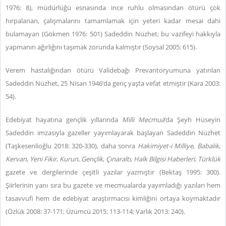
1976: 8), müdürlüğü esnasında ince ruhlu olmasından ötürü çok
hırpalanan, çalışmalarını tamamlamak için yeteri kadar mesai dahi
bulamayan (Gökmen 1976: 501) Sadeddin Nüzhet; bu vazifeyi hakkıyla
yapmanın ağırlığını taşımak zorunda kalmıştır (Soysal 2005: 615).
Verem hastalığından ötürü Validebağı Prevantoryumuna yatırılan
Sadeddin Nüzhet, 25 Nisan 1946’da genç yaşta vefat etmiştir (Kara 2003:
54).
Edebiyat hayatına gençlik yıllarında
Milli Mecmua
’da Şeyh Hüseyin
Sadeddin imzasıyla gazeller yayımlayarak başlayan Sadeddin Nüzhet
(Taşkesenlioğlu 2018: 320-330), daha sonra
Hakimiyet-i Milliye
,
Babalık
,
Kervan
,
Yeni Fikir
,
Kurun
,
Gençlik
,
Çınaraltı
,
Halk Bilgisi Haberleri
,
Türklük
gazete ve dergilerinde çeşitli yazılar yazmıştır (Bektaş 1995: 300).
Şiirlerinin yanı sıra bu gazete ve mecmualarda yayımladığı yazıları hem
tasavvufi hem de edebiyat araştırmacısı kimliğini ortaya koymaktadır
(Özlük 2008: 37-171; Üzümcü 2015: 113-114; Varlık 2013: 240).