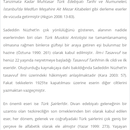
T
anzimata Kadar Muhtasar Türk Edebiyatı Tarihi ve Numuneleri
,
İstanbul’da Medfun Meşahire Ait Mezar Kitabeleri
gibi derleme eserler
de vücuda getirmiştir (Akgün 2008: 13-83).
Sadeddin Nüzhet’in çok yönlülüğünü gösteren, alanının nadide
eserlerinden biri olan
Türk Musikisi Antolojisi
ise tamamlanamamış
olmasına rağmen binlerce güfteyi bir araya getiren eşi bulunmaz bir
hazine (Öztuna 1990: 261) olarak kabul edilmiştir.
İlm-i Tasavvuf
ise
henüz 22 yaşında neşretmeye başladığı
Tasavvuf Tarihi
’nin ilk cildi ve ilk
eseridir. Oluşturduğu kaynakçaya dahi bakıldığında Sadeddin Nüzhet’in
tasavvuf ilmi üzerindeki hâkimiyeti anlaşılmaktadır (Kara 2003: 57).
Fakat tekkelerin 1925’te kapatılması üzerine eserin diğer ciltlerini
yazmaktan vazgeçmiştir.
En önemli eseri ise
Türk Şairleri
’dir. Divan edebiyatı geleneğinin bir
uzantısı olan tezkireciliğin son örneklerinden biri olarak kabul edilen
eser, her dönem, gelenek ve coğrafyadaki Türk şairlerini çok geniş bir
çerçeve ile alfabetik olarak ele almıştır (Yazar 1999: 273). Yaşayan