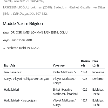
Everdi), Ankara: 21. Yüzyıl Yay.
TAŞKESENLİOĞLU, Lokman (2018). Sadeddin Nüzhet Gazelleri ve Diğer
Şiirleri,
DEV
Dergisi
, XX, 307-332.
Madde Yazım Bilgileri
Yazar: DR. ÖĞR. ÜYESİ LOKMAN TAŞKESENLİOĞLU
Yayın Tarihi: 16.09.2018
Güncelleme Tarihi: 19.12.2020
Basım
Eser
Eser Adı
Yayın evi
yılı
türü
İlm-i Tasavvuf
Kader Matbaası / -
1341
İnceleme
Konya Vilayeti Halkiyat ve Harsiyatı
Vilayet Matbaası /
1926
Derleme
Konya
Halk Şairleri
Şirket-i Hayriye
1926
Edebiyat
Matbaası / İstanbul
Tarihi
Halk Şairleri - Karacaoğlan
Vilayet Matbaası /
1927
Edebiyat
Konya
Tarihi