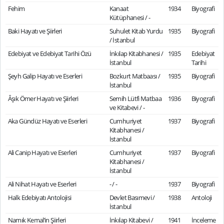
Fehim
Kanaat
1934
Biyografi
Kütüphanesi / -
Baki Hayatı ve Şiirleri
Suhulet Kitab Yurdu
1935
Biyografi
/ İstanbul
Edebiyat ve Edebiyat Tarihi Özü
İnkılap Kitabhanesi /
1935
Edebiyat
İstanbul
Tarihi
Şeyh Galip Hayatı ve Eserleri
Bozkurt Matbaası /
1935
Biyografi
İstanbul
Âşık Ömer Hayatı ve Şiirleri
Semih Lütfi Matbaa
1936
Biyografi
ve Kitabevi / -
Aka Gündüz Hayatı ve Eserleri
Cumhuriyet
1937
Biyografi
Kitabhanesi /
İstanbul
Ali Canip Hayatı ve Eserleri
Cumhuriyet
1937
Biyografi
Kitabhanesi /
İstanbul
Ali Nihat Hayatı ve Eserleri
- / -
1937
Biyografi
Halk Edebiyatı Antolojisi
Devlet Basımevi /
1938
Antoloji
İstanbul
Namık Kemal’in Şiirleri
İnkılap Kitabevi /
1941
İnceleme