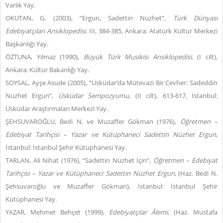
Varlık Yay.
OKUTAN, G. (2003), “Ergun, Sadettin Nüzhet”,
Türk Dünyası
Edebiyatçıları Ansiklopedisi
, III, 384-385, Ankara: Atatürk Kültür Merkezi
Başkanlığı Yay.
ÖZTUNA, Yılmaz (1990),
Büyük Türk Musikisi Ansiklopedisi
, (I cilt),
Ankara: Kültür Bakanlığı Yay.
SOYSAL, Ayşe Asude (2005), “Üsküdar’da Mütevazi Bir Cevher: Sadeddin
Nüzhet Ergun”,
Üsküdar Sempozyumu
, (II cilt), 613-617, İstanbul:
Üsküdar Araştırmaları Merkezi Yay.
ŞEHSUVAROĞLU, Bedi N. ve Muzaffer Gökman (1976),
Öğretmen –
Edebiyat Tarihçisi – Yazar ve Kütüphaneci Sadettin Nüzhet Ergun
,
İstanbul: İstanbul Şehir Kütüphanesi Yay.
TARLAN, Ali Nihat (1976), “Sadettin Nüzhet İçin”,
Öğretmen – Edebiyat
Tarihçisi – Yazar ve Kütüphaneci Sadettin Nüzhet Ergun
, (Haz. Bedi N.
Şehsuvaroğlu ve Muzaffer Gökman), İstanbul: İstanbul Şehir
Kütüphanesi Yay.
YAZAR, Mehmet Behçet (1999),
Edebiyatçılar Âlemi
, (Haz. Mustafa