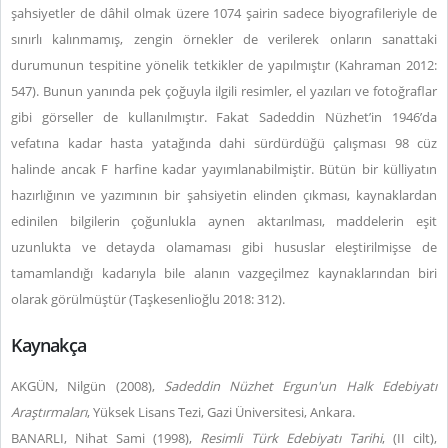
şahsiyetler de dâhil olmak üzere 1074 şairin sadece biyografileriyle de
sınırlı kalınmamış, zengin örnekler de verilerek onların sanattaki
durumunun tespitine yönelik tetkikler de yapılmıştır (Kahraman 2012:
547). Bunun yanında pek çoğuyla ilgili resimler, el yazıları ve fotoğraflar
gibi görseller de kullanılmıştır. Fakat Sadeddin Nüzhet’in 1946’da
vefatına kadar hasta yatağında dahi sürdürdüğü çalışması 98 cüz
halinde ancak F harfine kadar yayımlanabilmiştir. Bütün bir külliyatın
hazırlığının ve yazımının bir şahsiyetin elinden çıkması, kaynaklardan
edinilen bilgilerin çoğunlukla aynen aktarılması, maddelerin eşit
uzunlukta ve detayda olamaması gibi hususlar eleştirilmişse de
tamamlandığı kadarıyla bile alanın vazgeçilmez kaynaklarından biri
olarak görülmüştür (Taşkesenlioğlu 2018: 312).
Kaynakça
AKGÜN, Nilgün (2008),
Sadeddin Nüzhet Ergun'un Halk Edebiyatı
Araştırmaları
, Yüksek Lisans Tezi, Gazi Üniversitesi, Ankara.
BANARLI, Nihat Sami (1998),
Resimli Türk Edebiyatı Tarihi
, (II cilt),