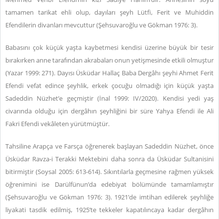
tamamen tarikat ehli olup, dayıları şeyh Lütfi, Ferit ve Muhiddin
Efendilerin divanları mevcuttur (Şehsuvaroğlu ve Gökman 1976: 3).
Babasını çok küçük yaşta kaybetmesi kendisi üzerine büyük bir tesir
bırakırken anne tarafından akrabaları onun yetişmesinde etkili olmuştur
(Yazar 1999: 271). Dayısı Üsküdar Hallaç Baba Dergâhı şeyhi Ahmet Ferit
Efendi vefat edince şeyhlik, erkek çocuğu olmadığı için küçük yaşta
Sadeddin Nüzhet’e geçmiştir (İnal 1999: IV/2020). Kendisi yedi yaş
civarında olduğu için dergâhın şeyhliğini bir süre Yahya Efendi ile Ali
Fakri Efendi vekâleten yürütmüştür.
Tahsiline Arapça ve Farsça öğrenerek başlayan Sadeddin Nüzhet, önce
Üsküdar Ravza-i Terakki Mektebini daha sonra da Üsküdar Sultanisini
bitirmiştir (Soysal 2005: 613-614). Sıkıntılarla geçmesine rağmen yüksek
öğrenimini ise Darülfünun’da edebiyat bölümünde tamamlamıştır
(Şehsuvaroğlu ve Gökman 1976: 3). 1921’de imtihan edilerek şeyhliğe
liyakati tasdik edilmiş, 1925’te tekkeler kapatılıncaya kadar dergâhın