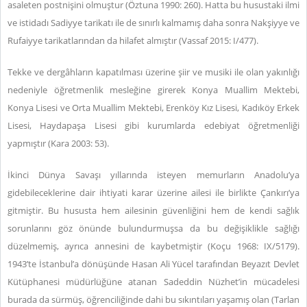
asaleten postnişini olmuştur (Öztuna 1990: 260). Hatta bu husustaki ilmi
ve istidadı Sadiyye tarikatı ile de sınırlı kalmamış daha sonra Nakşiyye ve
Rufaiyye tarikatlarından da hilafet almıştır (Vassaf 2015: I/477).
Tekke ve dergâhların kapatılması üzerine şiir ve musiki ile olan yakınlığı
nedeniyle öğretmenlik mesleğine girerek Konya Muallim Mektebi,
Konya Lisesi ve Orta Muallim Mektebi, Erenköy Kız Lisesi, Kadıköy Erkek
Lisesi, Haydapaşa Lisesi gibi kurumlarda edebiyat öğretmenliği
yapmıştır (Kara 2003: 53).
İkinci Dünya Savaşı yıllarında isteyen memurların Anadolu’ya
gidebileceklerine dair ihtiyati karar üzerine ailesi ile birlikte Çankırı’ya
gitmiştir. Bu hususta hem ailesinin güvenliğini hem de kendi sağlık
sorunlarını göz önünde bulundurmuşsa da bu değişiklikle sağlığı
düzelmemiş, ayrıca annesini de kaybetmiştir (Koçu 1968: IX/5179).
1943’te İstanbul’a dönüşünde Hasan Ali Yücel tarafından Beyazıt Devlet
Kütüphanesi müdürlüğüne atanan Sadeddin Nüzhet’in mücadelesi
burada da sürmüş, öğrenciliğinde dahi bu sıkıntıları yaşamış olan (Tarlan