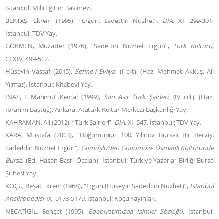
İstanbul: Milli Eğitim Basımevi.
BEKTAŞ, Ekrem (1995), “Ergun, Sadettin Nüzhet”,
DİA
, XI, 299-301,
İstanbul: TDV Yay.
GÖKMEN, Muzaffer (1976), “Sadettin Nüzhet Ergun”,
Türk Kültürü
,
CLXIV, 499-502.
Hüseyin Vassaf (2015),
Sefine-i Evliya
, (I cilt), (Haz. Mehmet Akkuş, Ali
Yılmaz), İstanbul: Kitabevi Yay.
İNAL, İ. Mahmut Kemal (1999),
Son Asır Türk Şairleri
, (IV cilt), (Haz.
İbrahim Baştuğ), Ankara: Atatürk Kültür Merkezi Başkanlığı Yay.
KAHRAMAN, Ali (2012), “Türk Şairleri”,
DİA
, XI, 547, İstanbul: TDV Yay.
KARA, Mustafa (2003), “Doğumunun 100. Yılında Bursalı Bir Derviş:
Sadeddin Nüzhet Ergun”,
Gümüşlü’den Günümüze Osmanlı Kültüründe
Bursa
, (Ed. Hasan Basri Öcalan), İstanbul: Türkiye Yazarlar Birliği Bursa
Şubesi Yay.
KOÇU, Reşat Ekrem (1968), “Ergun (Hüseyin Sadeddin Nüzhet)”,
İstanbul
Ansiklopedisi
, IX, 5178-5179, İstanbul: Koçu Yayınları.
NECATİGİL, Behçet (1995),
Edebiyatımızda İsimler Sözlüğü
, İstanbul: