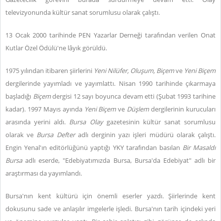
televizyonunda kültür sanat sorumlusu olarak çalıştı.
13 Ocak 2000 tarihinde PEN Yazarlar Derneği tarafından verilen Onat
Kutlar Özel Ödülü'ne lâyık görüldü.
1975 yılından itibaren şiirlerini
Yeni Nilüfer, Oluşum, Biçem
ve
Yeni Biçem
dergilerinde yayımladı ve yayımlattı. Nisan 1990 tarihinde çıkarmaya
başladığı
Biçem
dergisi 12 sayı boyunca devam etti (Şubat 1993 tarihine
kadar). 1997 Mayıs ayında
Yeni Biçem
ve
Düşlem
dergilerinin kurucuları
arasında yerini aldı.
Bursa
Olay
gazetesinin kültür sanat sorumlusu
olarak ve
Bursa Defter
adlı derginin yazı işleri müdürü olarak çalıştı.
Engin Yenal'ın editörlüğünü yaptığı YKY tarafından basılan
Bir Masaldı
Bursa
adlı eserde, "Edebiyatımızda Bursa, Bursa'da Edebiyat" adlı bir
araştırması da yayımlandı.
Bursa'nın kent kültürü için önemli eserler yazdı. Şiirlerinde kent
dokusunu sade ve anlaşılır imgelerle işledi. Bursa'nın tarih içindeki yeri