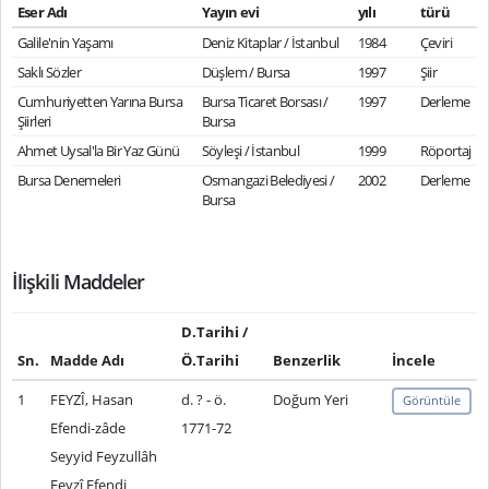
Eser Adı
Yayın evi
yılı
türü
Galile'nin Yaşamı
Deniz Kitaplar / İstanbul
1984
Çeviri
Saklı Sözler
Düşlem / Bursa
1997
Şiir
Cumhuriyetten Yarına Bursa
Bursa Ticaret Borsası /
1997
Derleme
Şiirleri
Bursa
Ahmet Uysal'la Bir Yaz Günü
Söyleşi / İstanbul
1999
Röportaj
Bursa Denemeleri
Osmangazi Belediyesi /
2002
Derleme
Bursa
İlişkili Maddeler
D.Tarihi /
Sn.
Madde Adı
Ö.Tarihi
Benzerlik
İncele
1
FEYZÎ, Hasan
d. ? - ö.
Doğum Yeri
Görüntüle
Efendi-zâde
1771-72
Seyyid Feyzullâh
Feyzî Efendi