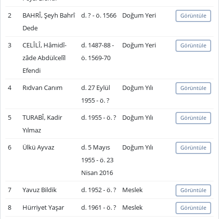
2
BAHRÎ, Şeyh Bahrî
d. ? - ö. 1566
Doğum Yeri
Görüntüle
Dede
3
CELÎLÎ, Hâmidî-
d. 1487-88 -
Doğum Yeri
Görüntüle
zâde Abdülcelîl
ö. 1569-70
Efendi
4
Rıdvan Canım
d. 27 Eylül
Doğum Yılı
Görüntüle
1955 - ö. ?
5
TURABÎ, Kadir
d. 1955 - ö. ?
Doğum Yılı
Görüntüle
Yılmaz
6
Ülkü Ayvaz
d. 5 Mayıs
Doğum Yılı
Görüntüle
1955 - ö. 23
Nisan 2016
7
Yavuz Bildik
d. 1952 - ö. ?
Meslek
Görüntüle
8
Hürriyet Yaşar
d. 1961 - ö. ?
Meslek
Görüntüle