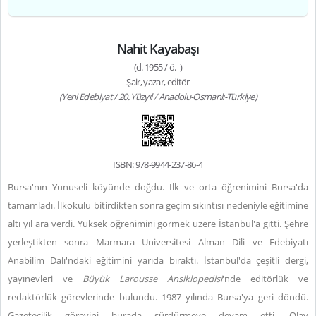
Nahit Kayabaşı
(d. 1955 / ö. -)
Şair, yazar, editör
(Yeni Edebiyat / 20. Yüzyıl / Anadolu-Osmanlı-Türkiye)
ISBN: 978-9944-237-86-4
Bursa'nın Yunuseli köyünde doğdu. İlk ve orta öğrenimini Bursa'da
tamamladı. İlkokulu bitirdikten sonra geçim sıkıntısı nedeniyle eğitimine
altı yıl ara verdi. Yüksek öğrenimini görmek üzere İstanbul'a gitti. Şehre
yerleştikten sonra Marmara Üniversitesi Alman Dili ve Edebiyatı
Anabilim Dalı'ndaki eğitimini yarıda bıraktı. İstanbul'da çeşitli dergi,
yayınevleri ve
Büyük Larousse Ansiklopedisi
'nde editörlük ve
redaktörlük görevlerinde bulundu. 1987 yılında Bursa'ya geri döndü.
Gazetecilik görevini burada sürdürmeye devam etti. Olay