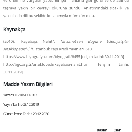
ve önemine vurgular yaptı. Bir şehir anlatısı gibi görünse de aslında
taşraya yakın bir çevreyi okuruna sundu. Anlatımındaki sıcaklık ve
yakınlık da dili bu şekilde kullanımıyla mümkün oldu.
Kaynakça
(2010). "Kayabaşı, Nahit".
Tanzimat'tan Bugüne Edebiyatçılar
Ansiklopedisi C.II.
İstanbul: Yapı Kredi Yayınları, 610.
https://www.biyografya.com/biyografi/8455 [erişim tarihi: 30.11.2019]
http://bgc.org.tr/ansiklopedi/kayabasi-nahit.html [erişim tarihi:
30.11.2019]
Madde Yazım Bilgileri
Yazar: DEVRİM ÖZBEK
Yayın Tarihi: 02.12.2019
Güncelleme Tarihi: 20.12.2020
Basım
Eser