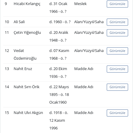
9
Hicabi Kırlangıç
d. 31 Ocak
Meslek
Görüntüle
1966 - ö. ?
10
Ali Sali
d. 1960 - ö. ?
Alan/Yüzyıl/Saha
Görüntüle
11
Çetin Yiğenoğlu
d. 20 Aralık
Alan/Yüzyıl/Saha
Görüntüle
1948 - ö. ?
12
Vedat
d. 07 Kasım
Alan/Yüzyıl/Saha
Görüntüle
Özdemiroğlu
1968 - ö. ?
13
Nahit Eruz
d. 20 Ekim
Madde Adı
Görüntüle
1936 - ö. ?
14
Nahit Sırrı Örik
d. 22 Mayıs
Madde Adı
Görüntüle
1895 - ö. 18
Ocak1960
15
Nahit Ulvi Akgün
d. 1918 - ö.
Madde Adı
Görüntüle
12 Kasım
1996