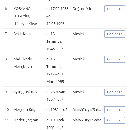
6
KORYANALI
d. 17.05.1938
Doğum Yılı
Görüntüle
HÜSEYİN,
- ö.
Hüseyin Köse
12.05.1996
7
Bekir Kara
d. 13
Meslek
Görüntüle
Temmuz
1945 - ö. ?
8
Abdülkadir
d. 16
Meslek
Görüntüle
Meriçboyu
Temmuz
1917 - ö. 1
Mart 1985
9
Aytuğ Uslutekin
d. 28 Nisan
Meslek
Görüntüle
1957 - ö. ?
10
Meryem Kılıç
d. 1982 - ö. ?
Alan/Yüzyıl/Saha
Görüntüle
11
Önder Çağıran
d. 19 Ocak
Alan/Yüzyıl/Saha
Görüntüle
1962 - ö. ?