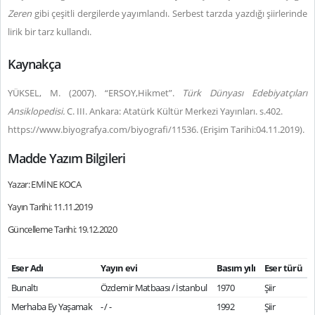
Zeren
gibi çeşitli dergilerde yayımlandı. Serbest tarzda yazdığı şiirlerinde
lirik bir tarz kullandı.
Kaynakça
YÜKSEL, M. (2007). “ERSOY,Hikmet”.
Türk Dünyası Edebiyatçıları
Ansiklopedisi.
C. III. Ankara: Atatürk Kültür Merkezi Yayınları. s.402.
https://www.biyografya.com/biyografi/11536. (Erişim Tarihi:04.11.2019).
Madde Yazım Bilgileri
Yazar: EMİNE KOCA
Yayın Tarihi: 11.11.2019
Güncelleme Tarihi: 19.12.2020
Eser Adı
Yayın evi
Basım yılı
Eser türü
Bunaltı
Özdemir Matbaası / İstanbul
1970
Şiir
Merhaba Ey Yaşamak
- / -
1992
Şiir