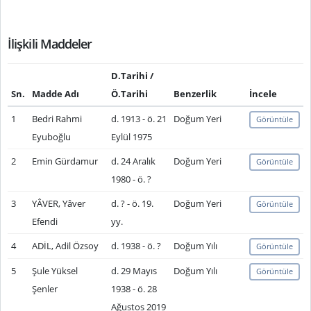
İlişkili Maddeler
D.Tarihi /
Sn.
Madde Adı
Ö.Tarihi
Benzerlik
İncele
1
Bedri Rahmi
d. 1913 - ö. 21
Doğum Yeri
Görüntüle
Eyuboğlu
Eylül 1975
2
Emin Gürdamur
d. 24 Aralık
Doğum Yeri
Görüntüle
1980 - ö. ?
3
YÂVER, Yâver
d. ? - ö. 19.
Doğum Yeri
Görüntüle
Efendi
yy.
4
ADİL, Adil Özsoy
d. 1938 - ö. ?
Doğum Yılı
Görüntüle
5
Şule Yüksel
d. 29 Mayıs
Doğum Yılı
Görüntüle
Şenler
1938 - ö. 28
Ağustos 2019