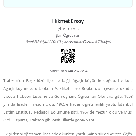
Hikmet Ersoy
(d. 1938 / ö. -)
Şair, Öğretmen
(Yeni Edebiyat / 20. Yüzyıl / Anadolu-Osmanlı-Türkiye)
ISBN: 978-9944-237-86-4
Trabzon'un Beşikdüzü ilçesine bağlı Ağaçlı köyünde doğdu. İlkokulu
Ağaçlı köyünde, ortaokulu Vakfıkebir ve Beşikdüzü ilçesinde okudu.
Lisede Trabzon Lisesine ve Gümüşhane Öğretmen Okuluna gitti. 1958
yılında liseden mezun oldu. 1965'e kadar öğretmenlik yaptı. İstanbul
Eğitim Enstitüsü Pedagoji Bölümüne gitti. 1967'de mezun oldu ve Muş,
Ordu, Isparta, Trabzon gibi çeşitli illerde görev yaptı.
İlk şiirlerini öğretmen lisesinde okurken yazdı. Şairin şiirleri
İmece, Çağrı,