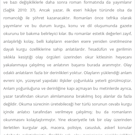
ve bazı değişikliklerle daha sonra roman formatında da yayımlanır
(Sağlık 2010: 37). Ancak yazar, ilk eseri hikâye türünde olsa da
romancılığı ile şöhret kazanacaktır. Romanları önce tefrika olarak
yayımlanır ve bu durum kurgu, konu ve dil oluşumunda gazete
okurunu bir bakıma belirleyici kılar. Bu romanlar estetik değerleri zayıf,
anlaşılırlığı kolay, belli kalıpların eserden esere yeniden üretilmesine
dayalı kurgu özelliklerine sahip anlatılardır. Tesadüfün ve gerilimin
sıklıkla kesiştiği olay örgüleri üzerinden okur kitlesinin heyecanı
yakalanmaya çalışılmış ve anlatının başarısı burada aranmıştır. Olay
odaklı anlatıların fazla bir derinlikleri yoktur. Olayların yüklendiği anlam
evreni için, yüzeysel yapıdaki ilişkiler çoğunlukla yeterli görülmüştür.
Anlam yoğunluğuna ve derinliğine kapı açmayan bu metinlerde ayrıca,
yazar tarafından okurun alımlamasına bırakılmış boş alanlar da fazla
değildir. Okuma sürecinin üretebileceği her türlü sorunun cevabı kurgu
içinde anlatıcı tarafından verilmeye çalışılmış; bu da romanların
okunmasını kolaylaştırmıştır. Yine ekseriyetle tek bir olay üzerinden
ilerletilen kurgular aşk, macera, polisiye, casusluk, askerî konular