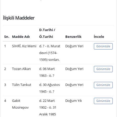
İlişkili Maddeler
D.Tarihi /
Sn.
Madde Adı
Ö.Tarihi
Benzerlik
İncele
1
SİHRÎ, Kız Memi
d. ? - ö. Murat
Doğum Yeri
Görüntüle
devri (1574-
1595) sonları.
2
Tozan Alkan
d. 06 Mart
Doğum Yeri
Görüntüle
1963 - ö. ?
3
Tülin Tankut
d. 30 Ağustos
Doğum Yeri
Görüntüle
1945 - ö. ?
4
Gabit
d. 22 Mart
Doğum Yılı
Görüntüle
Müsirepov
1902 - ö. 31
Aralık 1985