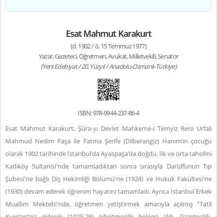
Esat Mahmut Karakurt
(d. 1902 / ö. 15 Temmuz 1977)
Yazar, Gazeteci, Öğretmen, Avukat, Milletvekili, Senatör
(Yeni Edebiyat / 20. Yüzyıl / Anadolu-Osmanlı-Türkiye)
ISBN: 978-9944-237-86-4
Esat Mahmut Karakurt, Şûra-yı Devlet Mahkeme-i Temyiz Reisi Urfalı
Mahmud Nedim Paşa ile Fatma Şerife (Dilberangiz) Hanım’ın çocuğu
olarak 1902 tarihinde İstanbul’da Ayaspaşa’da doğdu. İlk ve orta tahsilini
Kadıköy Sultanisi'nde tamamladıktan sonra sırasıyla Darülfünun Tıp
Şubesi'ne bağlı Diş Hekimliği Bölümü'ne (1924) ve Hukuk Fakültesi'ne
(1930) devam ederek öğrenim hayatını tamamladı. Ayrıca İstanbul Erkek
Muallim Mektebi'nde, öğretmen yetiştirmek amacıyla açılmış “Tatil
Kursları”na giderek (1925-26) öğretmenlik belgesi aldı. Gazetecilik,