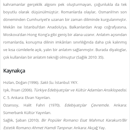
kahramanlar gerçeklik algısını pek oluşturmayan, çoğunlukla da tek
boyutlu olarak düşünülmüştür. Romanlarda olaylar, Osmanlı’nın son
döneminden Cumhuriyet’e uzanan bir zaman diliminde kurgulanmıştır.
Mekân ise İstanbul’dan Anadolu’ya, Balkanlardan Arap coğrafyasına,
Moskova’dan Hong Kong’a gibi geniş bir alana uzanır. Anlatım açısından
romanlarda, konuşma dilinin imkânları sınırlılığında daha çok kalınmış
ve kısa cümlelerle açık, yalın bir anlatım sağlanmıştır. Burada diyaloglar,
çok kullanılan bir anlatım tekniği olmuştur (Sağlık 2010: 35).
Kaynakça
Hızlan, Doğan (1996).
Saklı Su
. İstanbul: YKY.
Işık, İhsan (2006).
Türkiye Edebiyatçılar ve Kültür Adamları Ansiklopedisi
.
C. 5. Ankara: Elvan Yayınları.
Ozansoy, Halit Fahri (1970).
Edebiyatçılar Çevremde
. Ankara:
Sümerbank Kültür Yayınları.
Sağlık, Şaban (2010).
Bir Popüler Romancı Esat Mahmut Karakurt/Bir
Estetik Romancı Ahmet Hamdi Tanpınar
. Ankara: Akçağ Yay.