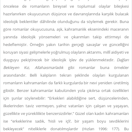
öncelese de romanların bireysel ve toplumsal olaylar bileşkesi
hazırlanırken okuyucunun düşünce ve davranışlarında karşılık bulacak
ideolojik beklentiler dâhilinde olunduğunu da söylemek gerekir. Buna
göre romanlar okuyucusuna, aşk, kahramanlık eksenindeki maceranın
yanında ideolojik yönsemeleri ve çıkarımları takip ettirmeyi de
hedeflemiştir. Örneğin yakın tarihin gerçeği savaşlar ve güncelliğini
koruyan siyasi gelişmelerle yoğrulmuş olayların aktarımı, millî aidiyeti ve
duyguyu pekiştirecek bir ideolojik işlev de yüklenmektedir.
Dağları
Bekleyen Kız
,
Allahaısmarladık
gibi romanlar buna örnekler
arasındandır. Belli kalıpların tekrarı şeklinde olayları kurgulanan
romanların kahramanları da farklı kurgularda bir nevi yeniden üretilmiş
gibidir. Benzer kahramanlar kabulünden yola çıkılırsa ortak özellikleri
için şunlar söylenebilir: “Erkekleri alabildiğine sert, düşüncelerinden,
ilkelerinden taviz vermeyen, yalnız vatanları için çalışan ve yaşayan,
güzellikte ve yüreklilikte benzersizdirler.” Güzel olan kadın kahramanları
ise “erkeklerine sadık, ‘hisli ve içli’, bir yaşam boyu sevdiklerini
bekleyecek” niteliklerle donatılmışlardır (Hızlan 1996: 177). Bu