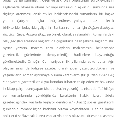
odağında geliştirilmiştir. Özellikle aşk, olay örgüsünün sürükleyiciliğini
sağlamada olmazsa olmaz bir yapı unsurudur. Aşkın oluşumunda sıra
dışılığın aranması, anlık etkiler beklentisindeki romanların bir başka
yanıdır. Çatışmanın aşka dönüştürülmesi yoluyla olmaz denilecek
birliktelikler kolaylıkla geliştirilir. Bu tarz romanlar için
Dağları Bekleyen
Kız
,
Son Gece
,
Ankara Ekspresi
örnek olarak sıralanabilir. Romanlardaki
olay geçişleri arasında bağlantı da çoğunlukla basit şekilde sağlanmıştır.
Ayrıca yazarın, macera tarzı olayların malzemesini belirlemede
gazetecilik günlerinde deneyimlediği hadiselere başvurduğu
görülmektedir. Örneğin Cumhuriyet’in ilk yıllarında vuku bulan Ağrı
olayları sırasında bölgeye gazeteci olarak giden yazar, gördüklerini ve
yaşadıklarını romanlaştırmaya burada karar vermiştir. (Hızlan 1996: 176)
Yine yazarı, gazetecilikteki yazılarından itibaren takip eden ve hakkında
ilk kitap çalışmasını yapan Murad Uraz’ın yazarlığına nispetle “(...) hikâye
ve romanlarında gördüğümüz karakterin hakiki izleri, âdeta
gazeteciliğindeki yazılarla başlıyor denilebilir.” (Uraz:3) sözleri gazetecilik
günlerinin romancılığına katkısını ortaya koymaktadır. Her ne kadar
anlık etki sağlayacak kurgu yapılarıyla geniş okuyucu kitlesine ulaşmayı