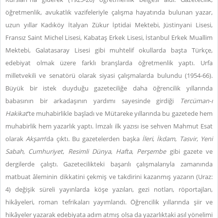
öğretmenlik, avukatlık vazifeleriyle çalışma hayatında bulunan yazar,
uzun yıllar Kadıköy İtalyan Zükur İptidai Mektebi, Jüstinyani Lisesi,
Fransız Saint Michel Lisesi, Kabataş Erkek Lisesi, İstanbul Erkek Muallim
Mektebi, Galatasaray Lisesi gibi muhtelif okullarda başta Türkçe,
edebiyat olmak üzere farklı branşlarda öğretmenlik yaptı. Urfa
milletvekili ve senatörü olarak siyasi çalışmalarda bulundu (1954-66).
Büyük bir istek duyduğu gazeteciliğe daha öğrencilik yıllarında
babasının bir arkadaşının yardımı sayesinde girdiği
Tercüman-ı
Hakikat
’te muhabirlikle başladı ve Mütareke yıllarında bu gazetede hem
muhabirlik hem yazarlık yaptı. İmzalı ilk yazısı ise sehven Mahmut Esat
olarak
Akşam
’da çıktı. Bu gazetelerden başka
İleri
,
İkdam
,
Tasvir
,
Yeni
Sabah
,
Cumhuriyet
,
Resimli Dünya
,
Hafta
,
Perşembe
gibi gazete ve
dergilerde çalıştı. Gazetecilikteki başarılı çalışmalarıyla zamanında
matbuat âleminin dikkatini çekmiş ve takdirini kazanmış yazarın (Uraz:
4) değişik süreli yayınlarda köşe yazıları, gezi notları, röportajları,
hikâyeleri, roman tefrikaları yayımlandı. Öğrencilik yıllarında şiir ve
hikâyeler yazarak edebiyata adım atmış olsa da yazarlıktaki asıl yönelimi