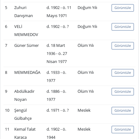
5
Zuhuri
d. 1902 - ö. 11
Doğum Yılı
Görüntüle
Danışman
Mayıs 1971
6
VELİ
d. 1902 - ö. ?
Doğum Yılı
Görüntüle
MEMMEDOV
7
Güner Sümer
d. 18 Mart
Ölüm Yılı
Görüntüle
1936 - ö. 27
Nisan 1977
8
MEMMEDAĞA
d. 1933 - ö.
Ölüm Yılı
Görüntüle
1977
9
Abdülkadir
d. 1886 - ö.
Ölüm Yılı
Görüntüle
Noyan
1977
10
Şengül
d. 1971 - ö. ?
Meslek
Görüntüle
Gülbahçe
11
Kemal Talat
d. 1902 - ö.
Meslek
Görüntüle
Karaca
1944