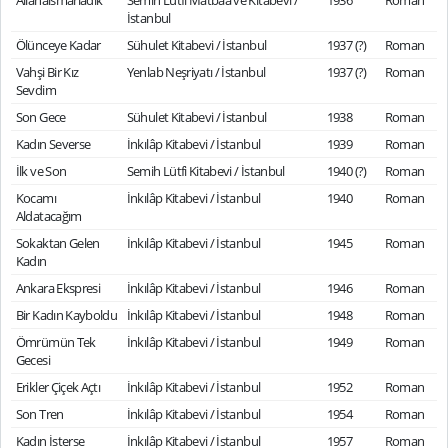
Allahaısmarladık
Semih Lûtfi Matbaa ve Kitabevi /
1936
Roman
İstanbul
Ölünceye Kadar
Sühulet Kitabevi / İstanbul
1937 (?)
Roman
Vahşi Bir Kız
Yenlab Neşriyatı / İstanbul
1937 (?)
Roman
Sevdim
Son Gece
Sühulet Kitabevi / İstanbul
1938
Roman
Kadın Severse
İnkılâp Kitabevi / İstanbul
1939
Roman
İlk ve Son
Semih Lütfi Kitabevi / İstanbul
1940 (?)
Roman
Kocamı
İnkılâp Kitabevi / İstanbul
1940
Roman
Aldatacağım
Sokaktan Gelen
İnkılâp Kitabevi / İstanbul
1945
Roman
Kadın
Ankara Ekspresi
İnkılâp Kitabevi / İstanbul
1946
Roman
Bir Kadın Kayboldu
İnkılâp Kitabevi / İstanbul
1948
Roman
Ömrümün Tek
İnkılâp Kitabevi / İstanbul
1949
Roman
Gecesi
Erikler Çiçek Açtı
İnkılâp Kitabevi / İstanbul
1952
Roman
Son Tren
İnkılâp Kitabevi / İstanbul
1954
Roman
Kadın İsterse
İnkılâp Kitabevi / İstanbul
1957
Roman