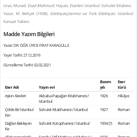
Uraz, Murad.
Esad Mahmud: Hayatı, Eserleri
. İstanbul: Sühulet Kitabevi.
Yazar, M. Behçet (1938).
Edebiyatçılarımız ve Türk Edebiyatı
. İstanbul:
Kanaat Tabevi.
Madde Yazım Bilgileri
Yazar: DR. ÖĞR. ÜYESİ FIRAT KARAGÜLLE
Yayın Tarihi: 27.12.2019
Güncelleme Tarihi: 02.02.2021
Basım
Eser
Eser Adı
Yayın evi
yılı
türü
Aşkın Alevleri
Akbaba-Papağan Kitabhanesi /
1926
Hikâye
İstanbul
Çölde Bir İstanbul
Sühulet Kitabhanesi / İstanbul
1927
Roman
Kızı
Dağları Bekleyen
Sühulet Kütüphanesi / İstanbul
1934 (?)
Roman
Kız