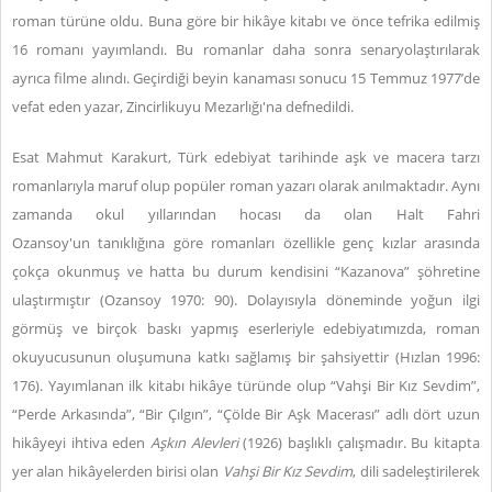
roman türüne oldu. Buna göre bir hikâye kitabı ve önce tefrika edilmiş
16 romanı yayımlandı. Bu romanlar daha sonra senaryolaştırılarak
ayrıca filme alındı. Geçirdiği beyin kanaması sonucu 15 Temmuz 1977’de
vefat eden yazar, Zincirlikuyu Mezarlığı'na defnedildi.
Esat Mahmut Karakurt, Türk edebiyat tarihinde aşk ve macera tarzı
romanlarıyla maruf olup popüler roman yazarı olarak anılmaktadır. Aynı
zamanda okul yıllarından hocası da olan Halt Fahri
Ozansoy'un tanıklığına göre romanları özellikle genç kızlar arasında
çokça okunmuş ve hatta bu durum kendisini “Kazanova” şöhretine
ulaştırmıştır (Ozansoy 1970: 90). Dolayısıyla döneminde yoğun ilgi
görmüş ve birçok baskı yapmış eserleriyle edebiyatımızda, roman
okuyucusunun oluşumuna katkı sağlamış bir şahsiyettir (Hızlan 1996:
176). Yayımlanan ilk kitabı hikâye türünde olup “Vahşi Bir Kız Sevdim”,
“Perde Arkasında”, “Bir Çılgın”, “Çölde Bir Aşk Macerası” adlı dört uzun
hikâyeyi ihtiva eden
Aşkın Alevleri
(1926) başlıklı çalışmadır. Bu kitapta
yer alan hikâyelerden birisi olan
Vahşi Bir Kız Sevdim
,
dili sadeleştirilerek