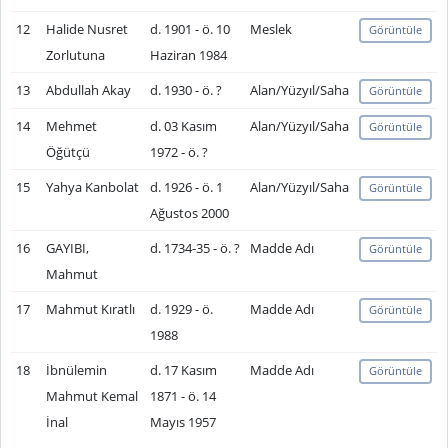
12
Halide Nusret
d. 1901 - ö. 10
Meslek
Görüntüle
Zorlutuna
Haziran 1984
13
Abdullah Akay
d. 1930 - ö. ?
Alan/Yüzyıl/Saha
Görüntüle
14
Mehmet
d. 03 Kasım
Alan/Yüzyıl/Saha
Görüntüle
Öğütçü
1972 - ö. ?
15
Yahya Kanbolat
d. 1926 - ö. 1
Alan/Yüzyıl/Saha
Görüntüle
Ağustos 2000
16
GAYIBI,
d. 1734-35 - ö. ?
Madde Adı
Görüntüle
Mahmut
17
Mahmut Kıratlı
d. 1929 - ö.
Madde Adı
Görüntüle
1988
18
İbnülemin
d. 17 Kasım
Madde Adı
Görüntüle
Mahmut Kemal
1871 - ö. 14
İnal
Mayıs 1957