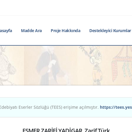
asayfa
Madde Ara
Proje Hakkında
Destekleyici Kurumlar
Edebiyatı Eserler Sözlüğü (TEES) erişime açılmıştır.
https://tees.yes
ESMER ZARİFİ YADİGAR, Zarif Türk