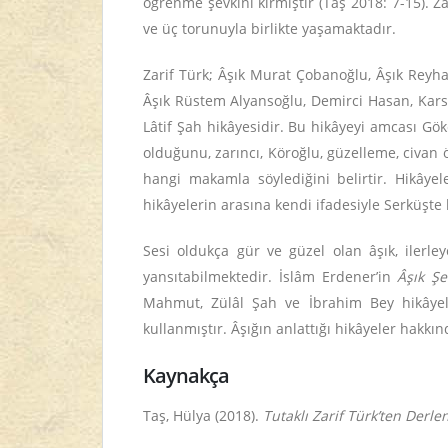
öğrenme şevkini kırmıştır (Taş 2018: 7-15). Za
ve üç torunuyla birlikte yaşamaktadır.
Zarif Türk; Âşık Murat Çobanoğlu, Âşık Reyha
Âşık Rüstem Alyansoğlu, Demirci Hasan, Karslı
Lâtif Şah hikâyesidir. Bu hikâyeyi amcası Gök
olduğunu, zarıncı, Köroğlu, güzelleme, civan
hangi makamla söylediğini belirtir. Hikâyel
hikâyelerin arasına kendi ifadesiyle Serküşte
Sesi oldukça gür ve güzel olan âşık, ilerl
yansıtabilmektedir. İslâm Erdener’in
Âşık Şe
Mahmut, Zülâl Şah ve İbrahim Bey hikâyele
kullanmıştır. Âşığın anlattığı hikâyeler hakkın
Kaynakça
Taş, Hülya (2018).
Tutaklı Zarif Türk’ten Derle