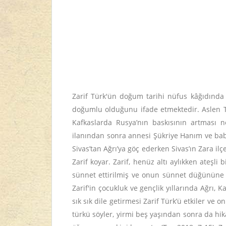
Zarif Türk'ün doğum tarihi nüfus kâğıdında 2
doğumlu olduğunu ifade etmektedir. Aslen T
Kafkaslarda Rusya’nın baskısının artması n
ilanından sonra annesi Şükriye Hanım ve baba
Sivas’tan Ağrı’ya göç ederken Sivas’ın Zara il
Zarif koyar. Zarif, henüz altı aylıkken ateşl
sünnet ettirilmiş ve onun sünnet düğününe Â
Zarif'in çocukluk ve gençlik yıllarında Ağrı, 
sık sık dile getirmesi Zarif Türk’ü etkiler v
türkü söyler, yirmi beş yaşından sonra da hi