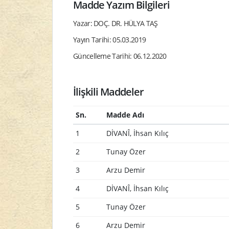
Madde Yazım Bilgileri
Yazar: DOÇ. DR. HÜLYA TAŞ
Yayın Tarihi: 05.03.2019
Güncelleme Tarihi: 06.12.2020
İlişkili Maddeler
Sn.
Madde Adı
1
DİVANÎ, İhsan Kılıç
2
Tunay Özer
3
Arzu Demir
4
DİVANÎ, İhsan Kılıç
5
Tunay Özer
6
Arzu Demir