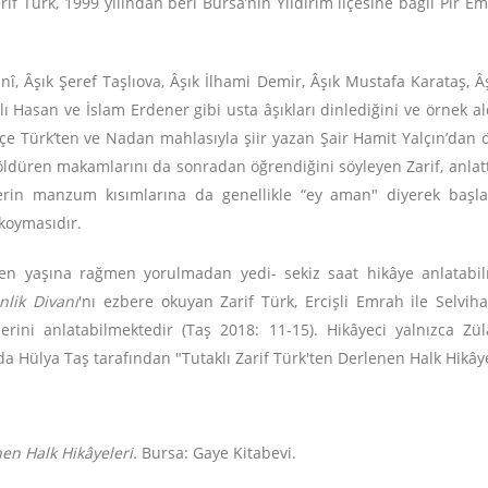
rif Türk, 1999 yılından beri Bursa’nın Yıldırım ilçesine bağlı Pir E
nî, Âşık Şeref Taşlıova, Âşık İlhami Demir, Âşık Mustafa Karataş, Â
 Hasan ve İslam Erdener gibi usta âşıkları dinlediğini ve örnek ald
çe Türk’ten ve Nadan mahlasıyla şiir yazan Şair Hamit Yalçın’dan öğ
 öldüren makamlarını da sonradan öğrendiğini söyleyen Zarif, anla
erin manzum kısımlarına da genellikle “ey aman" diyerek başlar.
 koymasıdır.
eyen yaşına rağmen yorulmadan yedi- sekiz saat hikâye anlatabi
nlik Divanı
'nı ezbere okuyan Zarif Türk, Ercişli Emrah ile Selvih
rini anlatabilmektedir (Taş 2018: 11-15). Hikâyeci yalnızca Z
da Hülya Taş tarafından "Tutaklı Zarif Türk'ten Derlenen Halk Hikâyel
nen Halk Hikâyeleri.
Bursa: Gaye Kitabevi.