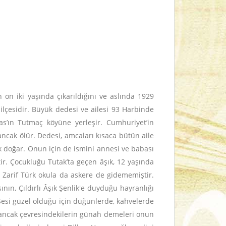
 on iki yaşında çıkarıldığını ve aslında 1929
çesidir. Büyük dedesi ve ailesi 93 Harbinde
as’ın Tutmaç köyüne yerleşir. Cumhuriyet’in
ncak ölür. Dedesi, amcaları kısaca bütün aile
ürk doğar. Onun için de ismini annesi ve babası
tir. Çocukluğu Tutak’ta geçen âşık, 12 yaşında
 Zarif Türk okula da askere de gidememiştir.
ının, Çıldırlı Âşık Şenlik'e duyduğu hayranlığı
 Sesi güzel olduğu için düğünlerde, kahvelerde
, ancak çevresindekilerin günah demeleri onun