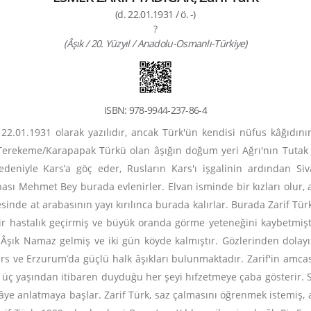
(d. 22.01.1931 / ö. -)
?
(Âşık / 20. Yüzyıl / Anadolu-Osmanlı-Türkiye)
ISBN: 978-9944-237-86-4
2.01.1931 olarak yazılıdır, ancak Türk'ün kendisi nüfus kâğıdının
erekeme/Karapapak Türkü olan âşığın doğum yeri Ağrı'nın Tutak il
edeniyle Kars’a göç eder, Rusların Kars'ı işgalinin ardından Siv
sı Mehmet Bey burada evlenirler. Elvan isminde bir kızları olur, a
çesinde at arabasının yayı kırılınca burada kalırlar. Burada Zarif T
i bir hastalık geçirmiş ve büyük oranda görme yeteneğini kaybetmiş
şık Namaz gelmiş ve iki gün köyde kalmıştır. Gözlerinden dolayı
Kars ve Erzurum’da güçlü halk âşıkları bulunmaktadır. Zarif'in amcas
e on üç yaşından itibaren duyduğu her şeyi hıfzetmeye çaba gösterir.
kâye anlatmaya başlar. Zarif Türk, saz çalmasını öğrenmek istemiş