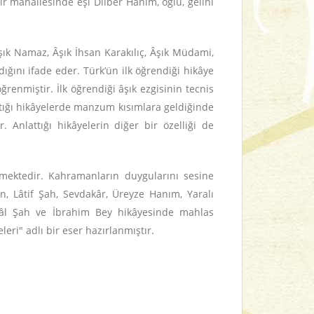
mir mahallesinde eşi Dilber Hanım, oğlu, gelini
şık Namaz, Âşık İhsan Karakılıç, Âşık Müdami,
ığını ifade eder. Türk’ün ilk öğrendiği hikâye
renmiştir. İlk öğrendiği âşık ezgisinin tecnis
ttığı hikâyelerde manzum kısımlara geldiğinde
 Anlattığı hikâyelerin diğer bir özelliği de
lmektedir. Kahramanların duygularını sesine
an, Lâtif Şah, Sevdakâr, Üreyze Hanım, Yaralı
ülâl Şah ve İbrahim Bey hikâyesinde mahlas
eri" adlı bir eser hazırlanmıştır.