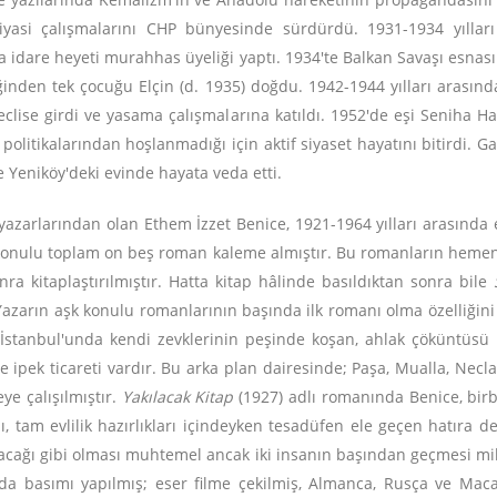
 siyasi çalışmalarını CHP bünyesinde sürdürdü. 1931-1934 yılları
a idare heyeti murahhas üyeliği yaptı. 1934'te Balkan Savaşı esnası
iğinden tek çocuğu Elçin (d. 1935) doğdu. 1942-1944 yılları arasınd
meclise girdi ve yasama çalışmalarına katıldı. 1952'de eşi Seniha 
politikalarından hoşlanmadığı için aktif siyaset hayatını bitirdi. G
 Yeniköy'deki evinde hayata veda etti.
azarlarından olan Ethem İzzet Benice, 1921-1964 yılları arasında e
t konulu toplam on beş roman kaleme almıştır. Bu romanların hemen
ra kitaplaştırılmıştır. Hatta kitap hâlinde basıldıktan sonra bile
 Yazarın aşk konulu romanlarının başında ilk romanı olma özelliğin
stanbul'unda kendi zevklerinin peşinde koşan, ahlak çöküntüsü i
ipek ticareti vardır. Bu arka plan dairesinde; Paşa, Mualla, Necl
ye çalışılmıştır.
Yakılacak Kitap
(1927) adlı romanında Benice, birbi
nı, tam evlilik hazırlıkları içindeyken tesadüfen ele geçen hatıra 
acağı gibi olması muhtemel ancak iki insanın başından geçmesi mily
a basımı yapılmış; eser filme çekilmiş, Almanca, Rusça ve Maca