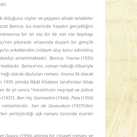
dır.
lık olduğunu söyler ve yepyeni ahlaki telakkiler
İzzet Benice, bu eserinde hayatın gerçekliğini
r romanına bir ön söz bir de son söz koymayı
çi'nin pitoreski ortasında duyarlı bir gençlik
ys'in erkeklerden intikam alışı konu edinilmiş
ybedişi anlatılmaktadır. Benice,
Yosma
(1935)
ektedir. Benice'nin, roman tekniği itibariyle
örneği olarak okutulan romanı
Yosma
ilk olarak
 1935 yılında İkbâl Kitabevi tarafından kitap
 iki yıl sonra "müstehcen neşriyat ve polise
n
(1937),
Ben Hiç Sevmedim
(1944),
Pota
(1956)
r romanlarıdır.
Sen de Seveceksin
(1937)'den
eri yerleştirdiği aşk romanı türünde eserler
et Davası
(1936) adında bir cinayet romanı ve