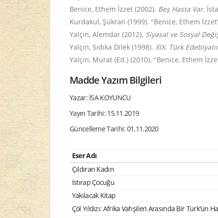
Benice, Ethem İzzet (2002).
Beş Hasta Var
. İs
Kurdakul, Şükran (1999). "Benice, Ethem İzzet
Yalçın, Alemdar (2012).
Siyasal ve Sosyal De
Yalçın, Sıdıka Dilek (1998).
XIX. Türk Edebiyat
Yalçın, Murat (Ed.) (2010). "Benice, Ethem İzze
Madde Yazım Bilgileri
Yazar: İSA KOYUNCU
Yayın Tarihi: 15.11.2019
Güncelleme Tarihi: 01.11.2020
Eser Adı
Çıldıran Kadın
Istırap Çocuğu
Yakılacak Kitap
Çöl Yıldızı: Afrika Vahşileri Arasında Bir Türk'ün Ha