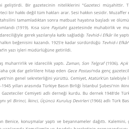
eliştirdi. Bir gazetecinin niteliklerini "Gazeteci müşahittir. T
eci bir hakkı değil tüm hakları arar. Sesi hakkın sesidir. Muzaffer 
tahsilini tamamladıktan sonra matbuat hayatına başladı ve ölümüne k
ımlandı (1919). Kısa süre
Payitaht
gazetesinde muhabirlik ve muha
areciliğiyle gerek yazılarıyla katkı sağladığı
Tevhid-i Efkâr
ile yapt
, halkın beğenisini kazandı. 1925'e kadar sürdürdüğü
Tevhid-i Efkâr
at
'in yazı işleri müdürlüğüne getirildi.
ş muharrirlik ve idarecilik yaptı.
Zaman, Son Telgraf
(1936),
Açık
daha çok dar gelirlilere hitap eden
Gece Postası
'nda genç gazeteci
ti'nin genel sekreterliğini yürüttü. Cemiyet, Atatürk'ün talebiyle 
5-1945 yılları arasında Türkiye Basın Birliği İstanbul Şubesi'nin ikinc
 Gazeteciler Cemiyeti adlı derneği kurdu. Bu dernek 1948'de Türk B
Aynı yıl
Birinci, İkinci, Üçüncü Kuruluş Devirleri
(1966) adlı Türk Bası
n Benice, konuşmalar yaptı ve beyannameler dağıttı. Kalemini, ço
e yazılarında Kemalizm'in ve Anadolu hareketinin propagandasını ya