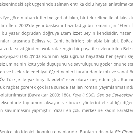
eksenindeki aşk üçgeninde salınan entrika dolu hayatı anlatılmakta
zi'ye göre muharrir ileri ve geri ahlakın, bir tek kelime ile ahlaksız
lim İleri, 2002'de yeni baskısını hazırladığı bu roman için "Etem 
ve bu yazar doğrudan doğruya Etem İzzet Bey'in kendisidir. Yaza
arı arasında Belkıys ve Cahit belirirler; bir abla bir abi. Boğazi
 zorla sevdiğinden ayrılarak zengin bir paşa ile evlendirilen Belkı
Gözyaşları
(1932)'nda Ruhi'nin aşkı uğruna hayattaki her şeyini ka
iz Emine'nin kötü yola düşüşünü ve savruluşunu gözler önüne serm
ilen ve liselerde edebiyat öğretmenleri tarafından teknik ve sanat 
z Türkçe ile yazılmış ilk edebî" eser olarak neşredilmiştir. Roman
ük rağbet görerek çok kısa sürede satılan roman, yayımlanmasından
attırılmıştır (Bayraktar 2003: 186).
Foya
(1936),
Sen de Seveceksi
 ekseninde toplumun aksayan ve bozuk yönlerini ele aldığı diğe
n savunmasını yapmıştır. Yazar en çok, merkezine kadın karakterl
Benice'nin ideoloji konulu romanlarıdır. Bunların dışında
Bir Cinay