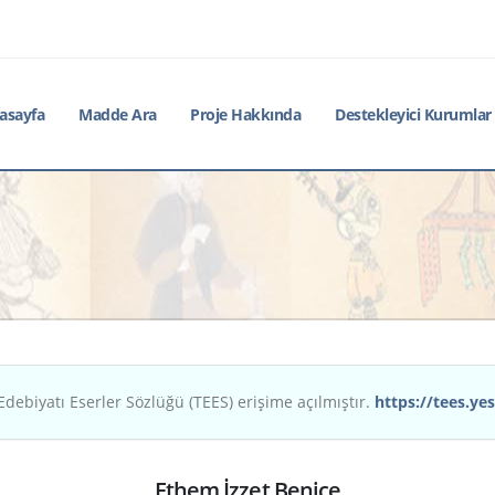
asayfa
Madde Ara
Proje Hakkında
Destekleyici Kurumlar
Edebiyatı Eserler Sözlüğü (TEES) erişime açılmıştır.
https://tees.yes
Ethem İzzet Benice