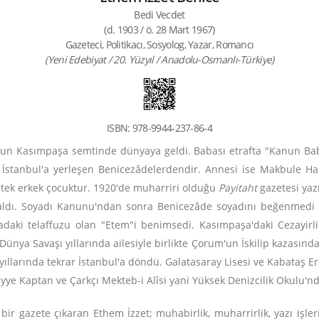
Bedi Vecdet
(d. 1903 / ö. 28 Mart 1967)
Gazeteci, Politikacı, Sosyolog, Yazar, Romancı
(Yeni Edebiyat / 20. Yüzyıl / Anadolu-Osmanlı-Türkiye)
ISBN: 978-9944-237-86-4
l'un Kasımpaşa semtinde dünyaya geldi. Babası etrafta "Kanun Baba
İstanbul'a yerleşen Benicezâdelerdendir. Annesi ise Makbule Han
e tek erkek çocuktur. 1920'de muharriri olduğu
Payitaht
gazetesi yazı
'i aldı. Soyadı Kanunu'ndan sonra Benicezâde soyadını beğenme
adaki telaffuzu olan "Etem"i benimsedi. Kasımpaşa'daki Cezayir
nya Savaşı yıllarında ailesiyle birlikte Çorum'un İskilip kazasında ya
 yıllarında tekrar İstanbul'a döndü. Galatasaray Lisesi ve Kabataş E
iyye Kaptan ve Çarkçı Mekteb-i Alîsi yani Yüksek Denizcilik Okulu'
bir gazete çıkaran Ethem İzzet; muhabirlik, muharrirlik, yazı işler