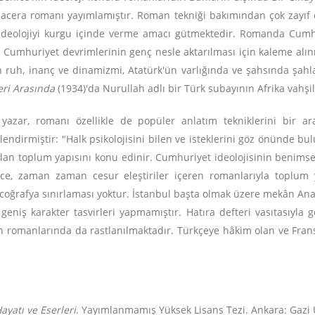
acera romanı yayımlamıştır. Roman tekniği bakımından çok zayıf o
ideolojiyi kurgu içinde verme amacı gütmektedir. Romanda Cumhur
e Cumhuriyet devrimlerinin genç nesle aktarılması için kaleme alı
ilen ruh, inanç ve dinamizmi, Atatürk'ün varlığında ve şahsında şah
eri Arasında
(1934)'da Nurullah adlı bir Türk subayının Afrika vahşi
zar, romanı özellikle de popüler anlatım tekniklerini bir ara
lendirmiştir: "Halk psikolojisini bilen ve isteklerini göz önünde b
 olan toplum yapısını konu edinir. Cumhuriyet ideolojisinin benimset
ce, zaman zaman cesur eleştiriler içeren romanlarıyla toplum 
oğrafya sınırlaması yoktur. İstanbul başta olmak üzere mekân Anad
e geniş karakter tasvirleri yapmamıştır. Hatıra defteri vasıtasıyla
 romanlarında da rastlanılmaktadır. Türkçeye hâkim olan ve Frans
ayatı ve Eserleri
. Yayımlanmamış Yüksek Lisans Tezi. Ankara: Gazi Ü