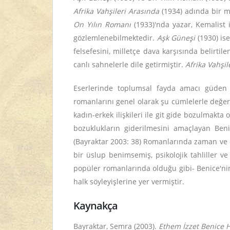
Afrika Vahşileri Arasında
(1934) adında bir m
On Yılın Romanı
(1933)'nda yazar, Kemalist 
gözlemlenebilmektedir.
Aşk Güneşi
(1930) is
felsefesini, milletçe dava karşısında belirt
canlı sahnelerle dile getirmiştir.
Afrika Vahşil
Eserlerinde toplumsal fayda amacı güden ya
romanlarını genel olarak şu cümlelerle değer
kadın-erkek ilişkileri ile git gide bozulmakta
bozuklukların giderilmesini amaçlayan Beni
(Bayraktar 2003: 38) Romanlarında zaman ve c
bir üslup benimsemiş, psikolojik tahliller v
popüler romanlarında olduğu gibi- Benice'nin
halk söyleyişlerine yer vermiştir.
Kaynakça
Bayraktar, Semra (2003).
Ethem İzzet Benice H