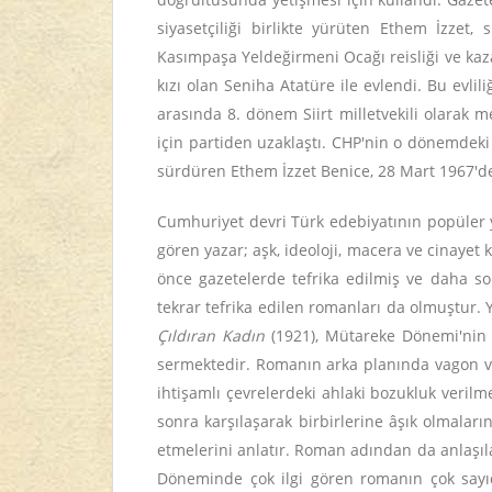
siyasetçiliği birlikte yürüten Ethem İzzet,
Kasımpaşa Yeldeğirmeni Ocağı reisliği ve kaz
kızı olan Seniha Atatüre ile evlendi. Bu evlil
arasında 8. dönem Siirt milletvekili olarak 
için partiden uzaklaştı. CHP'nin o dönemdeki 
sürdüren Ethem İzzet Benice, 28 Mart 1967'de
Cumhuriyet devri Türk edebiyatının popüler y
gören yazar; aşk, ideoloji, macera ve cinaye
önce gazetelerde tefrika edilmiş ve daha son
tekrar tefrika edilen romanları da olmuştur.
Çıldıran Kadın
(1921), Mütareke Dönemi'nin İ
sermektedir. Romanın arka planında vagon ve 
ihtişamlı çevrelerdeki ahlaki bozukluk verilme
sonra karşılaşarak birbirlerine âşık olmaları
etmelerini anlatır. Roman adından da anlaşıl
Döneminde çok ilgi gören romanın çok sayıd