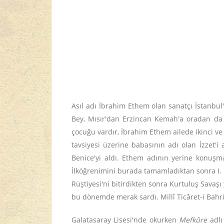
Asıl adı İbrahim Ethem olan sanatçı İstanbu
Bey, Mısır'dan Erzincan Kemah'a oradan da 
çocuğu vardır, İbrahim Ethem ailede ikinci v
tavsiyesi üzerine babasının adı olan İzzet
Benice'yi aldı. Ethem adının yerine konuşm
İlköğrenimini burada tamamladıktan sonra I. Dü
Rüştiyesi'ni bitirdikten sonra Kurtuluş Savaşı
bu dönemde merak sardı. Millî Ticâret-i Bahr
Galatasaray Lisesi'nde okurken
Mefkûre
adlı 