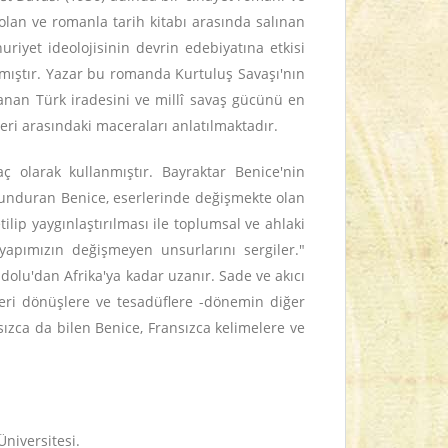
lan ve romanla tarih kitabı arasında salınan
iyet ideolojisinin devrin edebiyatına etkisi
nmıştır. Yazar bu romanda Kurtuluş Savaşı'nın
lanan Türk iradesini ve millî savaş gücünü en
leri arasındaki maceraları anlatılmaktadır.
ç olarak kullanmıştır. Bayraktar Benice'nin
ulunduran Benice, eserlerinde değişmekte olan
ilip yaygınlaştırılması ile toplumsal ve ahlaki
yapımızın değişmeyen unsurlarını sergiler."
olu'dan Afrika'ya kadar uzanır. Sade ve akıcı
 geri dönüşlere ve tesadüflere -dönemin diğer
ızca da bilen Benice, Fransızca kelimelere ve
niversitesi.