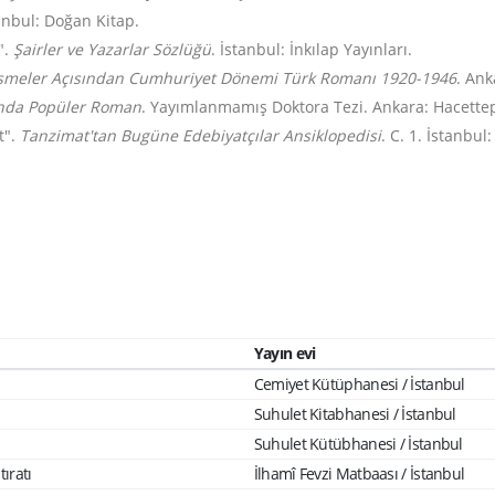
tanbul: Doğan Kitap.
".
Şairler ve Yazarlar Sözlüğü
. İstanbul: İnkılap Yayınları.
ğişmeler Açısından Cumhuriyet Dönemi Türk Romanı 1920-1946
. Ank
ında Popüler Roman
. Yayımlanmamış Doktora Tezi. Ankara: Hacettep
t".
Tanzimat'tan Bugüne Edebiyatçılar Ansiklopedisi
. C. 1. İstanbul
Yayın evi
Cemiyet Kütüphanesi / İstanbul
Suhulet Kitabhanesi / İstanbul
Suhulet Kütübhanesi / İstanbul
tıratı
İlhamî Fevzi Matbaası / İstanbul