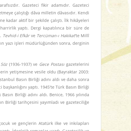
arafsızdır. Gazeteci fikir adamıdır. Gazeteci
etmeye çalıştığı dâva milletin dâvasıdır. Kendi
adar aktif bir şekilde çalıştı. İlk hikâyeleri
rrirlik yaptı. Dergi kapatılınca bir süre de
ı.
Tevhid-i Efkâr
ve
Tercüman-ı Hakikat
'te Millî
'ın yazı işleri müdürlüğünden sonra, derginin
 Söz
(1936-1937) ve
Gece Postası
gazetelerini
lerin yetişmesine vesile oldu (Bayraktar 2003:
İstanbul Basın Birliği adını aldı ve daha sonra
i başkanlığını yaptı. 1945'te Türk Basın Birliği
asın Birliği adını aldı. Benice, 1966 yılında
n Birliği tarihçesini yayımladı ve gazeteciliğe
cuk ve gençlerin Atatürk ilke ve inkılapları
ptı. İdeolojik romanlar yazdı. Gazetecilik ve