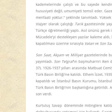
kademelerinde çalıştı ve bu sayede kendini g
hususiyeti değil, umumiyeti temsil eder. Gazet
menfaati yoktur." şeklinde tanımladı. Yüksek 
stajyer olarak çalıştığı
Tarik
gazetesinde yay
Türkçe öğretmenliği yaptı. Asıl ününü gerek id
Mücadele'yi destekleyen yazılar kaleme aldı
kapatılması üzerine sırasıyla
Vatan
ve
Son Sa
Son Saat, Akşam
ve
Milliyet
gazetelerinde ba
yayımladı.
Son Telgraf
'ın başmuharriri iken 
37). 1926-1937 yılları arasında Matbuat Cemiye
Türk Basın Birliği'ne katıldı. Ethem İzzet, 193
kapatıldı ve İstanbul Basın Kurumu, İstanbul
Türk Basın Birliği'nin başkanlığına getirildi. 
son verdi.
Kurtuluş Savaşı döneminde mitinglere katıla
doğrultusunda yetişmesi için kullandı. Gazet