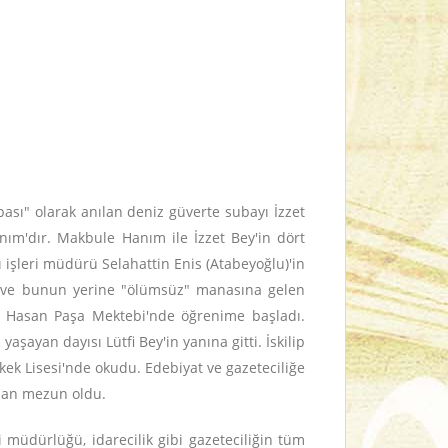
sı" olarak anılan deniz güverte subayı İzzet
ım'dır. Makbule Hanım ile İzzet Bey'in dört
 işleri müdürü Selahattin Enis (Atabeyoğlu)'in
di ve bunun yerine "ölümsüz" manasına gelen
li Hasan Paşa Mektebi'nde öğrenime başladı.
şayan dayısı Lütfi Bey'in yanına gitti. İskilip
rkek Lisesi'nde okudu. Edebiyat ve gazeteciliğe
ndan mezun oldu.
i müdürlüğü, idarecilik gibi gazeteciliğin tüm