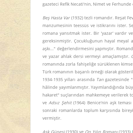
gazeteci Refik Necati'nin, Nimet ve Ferhunde 
Beş Hasta Var
(1932) tezli romandır. Reşat Fev
manzumesinin teessüs ve istikrarını ister. Se
romana yansıtmak ister. Bir 'yazar' vardır 
gereksinmiştir. Çocukluğunun hayal meyal anıl
aşkı..." değerlendirmesini yapmıştır. Romanda
ve yazar ahlak dersi vermeyi amaçlamıştır.
romanında zorla fahişeliğe sürüklenen kimses
Türk romanının başarılı örneği olarak göster
1934-1935 yılları arasında
Tan
gazetesinde "Ö
hâlinde yayımlanmıştır. Yayımlandığında büy
hakaret" suçlarından mahkemeye verilerek topl
ve
Adsız Şehit
(1964) Benice'nin aşk teması
sonraki romanlarda toplum karşısında bireyi
vermiştir.
Aşk Güneşi
(1930) ve
On Yılın Romanı
(1933) 