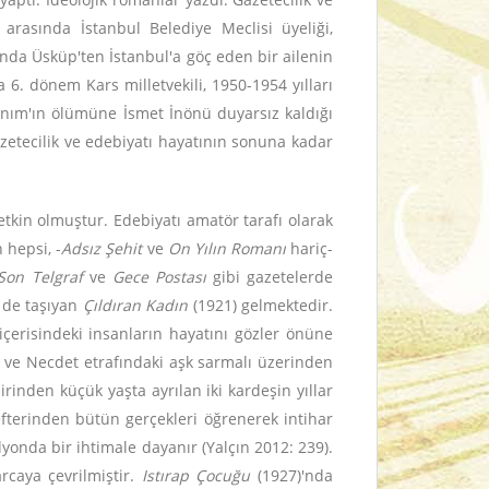
 arasında İstanbul Belediye Meclisi üyeliği,
nda Üsküp'ten İstanbul'a göç eden bir ailenin
a 6. dönem Kars milletvekili, 1950-1954 yılları
Hanım'ın ölümüne İsmet İnönü duyarsız kaldığı
azetecilik ve edebiyatı hayatının sonuna kadar
tkin olmuştur. Edebiyatı amatör tarafı olarak
 hepsi, -
Adsız Şehit
ve
On Yılın Romanı
hariç-
Son Telgraf
ve
Gece Postası
gibi gazetelerde
i de taşıyan
Çıldıran Kadın
(1921) gelmektedir.
çerisindeki insanların hayatını gözler önüne
a ve Necdet etrafındaki aşk sarmalı üzerinden
rinden küçük yaşta ayrılan iki kardeşin yıllar
defterinden bütün gerçekleri öğrenerek intihar
onda bir ihtimale dayanır (Yalçın 2012: 239).
rcaya çevrilmiştir.
Istırap Çocuğu
(1927)'nda