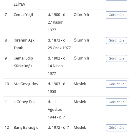
ELİYEV
7
Cemal Yeşil
d. 1900 - ö.
Ölüm Yılı
Görüntüle
27 Kasım
1977
8
İbrahim Aşkî
d. 1873 - ö.
Ölüm Yılı
Görüntüle
Tanık
25 Ocak 1977
9
Kemal Edip
d. 1902 - ö.
Ölüm Yılı
Görüntüle
Kürkçüoğlu
14 Nisan
1977
10
Ata Govşudov
d. 1903 - ö.
Meslek
Görüntüle
1953
11
İ. Güney Dal
d. 11
Meslek
Görüntüle
Ağustos
1944 - ö. ?
12
Barış Balcıoğlu
d. 1972 - ö. ?
Meslek
Görüntüle