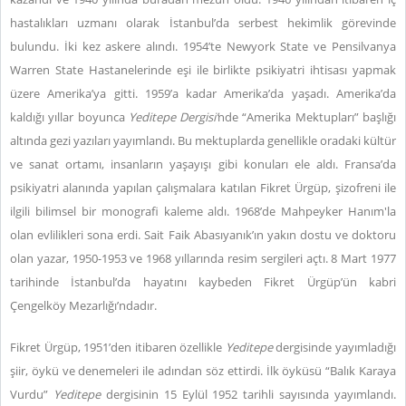
hastalıkları uzmanı olarak İstanbul’da serbest hekimlik görevinde
bulundu. İki kez askere alındı. 1954’te Newyork State ve Pensilvanya
Warren State Hastanelerinde eşi ile birlikte psikiyatri ihtisası yapmak
üzere Amerika’ya gitti. 1959’a kadar Amerika’da yaşadı. Amerika’da
kaldığı yıllar boyunca
Yeditepe
Dergisi’
nde “Amerika Mektupları” başlığı
altında gezi yazıları yayımlandı. Bu mektuplarda genellikle oradaki kültür
ve sanat ortamı, insanların yaşayışı gibi konuları ele aldı. Fransa’da
psikiyatri alanında yapılan çalışmalara katılan Fikret Ürgüp, şizofreni ile
ilgili bilimsel bir monografi kaleme aldı. 1968’de Mahpeyker Hanım'la
olan evlilikleri sona erdi. Sait Faik Abasıyanık’ın yakın dostu ve doktoru
olan yazar, 1950-1953 ve 1968 yıllarında resim sergileri açtı. 8 Mart 1977
tarihinde İstanbul’da hayatını kaybeden Fikret Ürgüp’ün kabri
Çengelköy Mezarlığı’ndadır.
Fikret Ürgüp, 1951’den itibaren özellikle
Yeditepe
dergisinde yayımladığı
şiir, öykü ve denemeleri ile adından söz ettirdi. İlk öyküsü “Balık Karaya
Vurdu”
Yeditepe
dergisinin 15 Eylül 1952 tarihli sayısında yayımlandı.