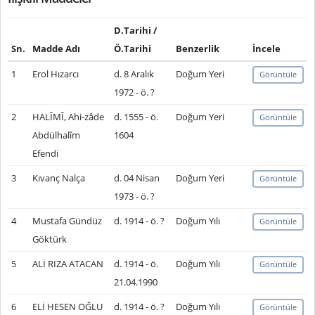
D.Tarihi /
Sn.
Madde Adı
Ö.Tarihi
Benzerlik
İncele
1
Erol Hızarcı
d. 8 Aralık
Doğum Yeri
Görüntüle
1972 - ö. ?
2
HALÎMÎ, Ahi-zâde
d. 1555 - ö.
Doğum Yeri
Görüntüle
Abdülhalîm
1604
Efendi
3
Kıvanç Nalça
d. 04 Nisan
Doğum Yeri
Görüntüle
1973 - ö. ?
4
Mustafa Gündüz
d. 1914 - ö. ?
Doğum Yılı
Görüntüle
Göktürk
5
ALİ RIZA ATACAN
d. 1914 - ö.
Doğum Yılı
Görüntüle
21.04.1990
6
ELİ HESEN OĞLU
d. 1914 - ö. ?
Doğum Yılı
Görüntüle