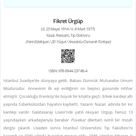
Fikret Ürgüp
(d. 23 Mayıs 1914 / ö. 8 Mart 1977)
Yazar, Ressam, Tıp Doktoru
(Yeni Edebiyat / 20. Yüzyıl / Anadolu-Osmanlı-Türkiye)
ISBN: 978-9944-237-86-4
İstanbul Suadiye’de dünyaya geldi. Babası Gümrük Muhasebe Umum
Müdürüdür. Annesinin ilk eşi evliliğinin on beşinci gününde intihar
etmiştir. Çocukluğu Erenköy’de büyük bir köşkte geçti. Erkek kardeşi altı
yaşında tüberkülozdan hayatını kaybetti. Yazarın Nazan adında bir kız
kardeşi vardır. Galatasaray Lisesi'nde yatılı okuyan Ürgüp, henüz 13
yaşındayken arkadaşlarıyla beraber
Püvekar
(Berber) isimli bir mizah
dergisi çıkardı. Liseden sonra İstanbul Üniversitesi Tıp Fakültesi'ni
kazandı ve 1940 yılında buradan mezun oldu. 1946 yılından itibaren iç