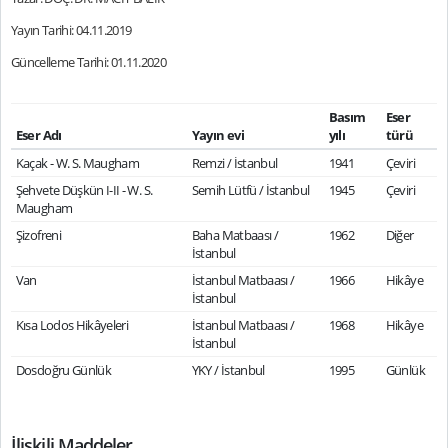
Yayın Tarihi: 04.11.2019
Güncelleme Tarihi: 01.11.2020
Basım
Eser
Eser Adı
Yayın evi
yılı
türü
Kaçak - W. S. Maugham
Remzi / İstanbul
1941
Çeviri
Şehvete Düşkün I-II - W. S.
Semih Lütfü / İstanbul
1945
Çeviri
Maugham
Şizofreni
Baha Matbaası /
1962
Diğer
İstanbul
Van
İstanbul Matbaası /
1966
Hikâye
İstanbul
Kısa Lodos Hikâyeleri
İstanbul Matbaası /
1968
Hikâye
İstanbul
Dosdoğru Günlük
YKY / İstanbul
1995
Günlük
İlişkili Maddeler