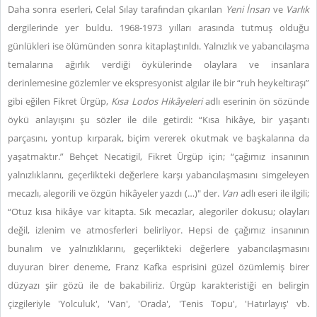
Daha sonra eserleri, Celal Sılay tarafından çıkarılan
Yeni İnsan
ve
Varlık
dergilerinde yer buldu. 1968-1973 yılları arasında tutmuş olduğu
günlükleri ise ölümünden sonra kitaplaştırıldı. Yalnızlık ve yabancılaşma
temalarına ağırlık verdiği öykülerinde olaylara ve insanlara
derinlemesine gözlemler ve ekspresyonist algılar ile bir “ruh heykeltıraşı”
gibi eğilen Fikret Ürgüp,
Kısa Lodos Hikâyeleri
adlı eserinin ön sözünde
öykü anlayışını şu sözler ile dile getirdi: “Kısa hikâye, bir yaşantı
parçasını, yontup kırparak, biçim vererek okutmak ve başkalarına da
yaşatmaktır.” Behçet Necatigil, Fikret Ürgüp için; “çağımız insanının
yalnızlıklarını, geçerlikteki değerlere karşı yabancılaşmasını simgeleyen
mecazlı, alegorili ve özgün hikâyeler yazdı (…)" der.
Van
adlı eseri ile ilgili;
“Otuz kısa hikâye var kitapta. Sık mecazlar, alegoriler dokusu; olayları
değil, izlenim ve atmosferleri belirliyor. Hepsi de çağımız insanının
bunalım ve yalnızlıklarını, geçerlikteki değerlere yabancılaşmasını
duyuran birer deneme, Franz Kafka esprisini güzel özümlemiş birer
düzyazı şiir gözü ile de bakabiliriz. Ürgüp karakteristiği en belirgin
çizgileriyle 'Yolculuk', 'Van', 'Orada', 'Tenis Topu', 'Hatırlayış' vb.