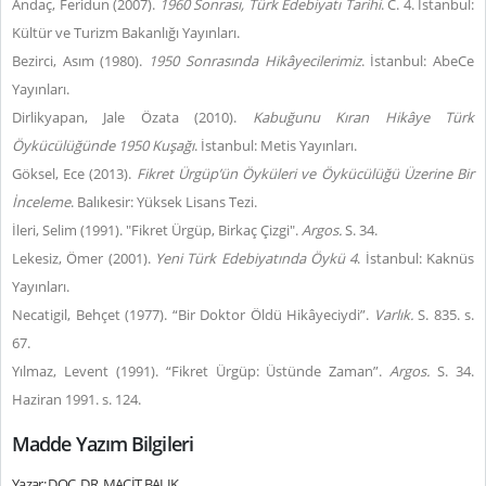
Andaç, Feridun (2007).
1960 Sonrası, Türk Edebiyatı Tarihi
. C. 4. İstanbul:
Kültür ve Turizm Bakanlığı Yayınları.
Bezirci, Asım (1980).
1950 Sonrasında Hikâyecilerimiz
. İstanbul: AbeCe
Yayınları.
Dirlikyapan, Jale Özata (2010).
Kabuğunu Kıran Hikâye Türk
Öykücülüğünde 1950 Kuşağı
. İstanbul: Metis Yayınları.
Göksel, Ece (2013).
Fikret Ürgüp’ün Öyküleri ve Öykücülüğü Üzerine Bir
İnceleme
. Balıkesir: Yüksek Lisans Tezi.
İleri, Selim (1991). "Fikret Ürgüp, Birkaç Çizgi".
Argos.
S. 34.
Lekesiz, Ömer (2001).
Yeni Türk Edebiyatında Öykü 4
. İstanbul: Kaknüs
Yayınları.
Necatigil, Behçet (1977). “Bir Doktor Öldü Hikâyeciydi”.
Varlık.
S. 835. s.
67.
Yılmaz, Levent (1991). “Fikret Ürgüp: Üstünde Zaman”.
Argos.
S. 34.
Haziran 1991. s. 124.
Madde Yazım Bilgileri
Yazar: DOÇ. DR. MACİT BALIK