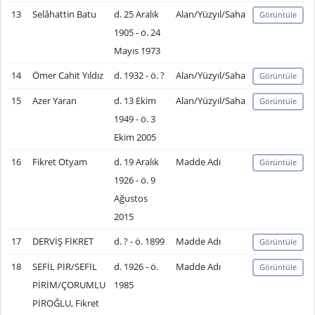
13
Selâhattin Batu
d. 25 Aralık
Alan/Yüzyıl/Saha
Görüntüle
1905 - ö. 24
Mayıs 1973
14
Ömer Cahit Yıldız
d. 1932 - ö. ?
Alan/Yüzyıl/Saha
Görüntüle
15
Azer Yaran
d. 13 Ekim
Alan/Yüzyıl/Saha
Görüntüle
1949 - ö. 3
Ekim 2005
16
Fikret Otyam
d. 19 Aralık
Madde Adı
Görüntüle
1926 - ö. 9
Ağustos
2015
17
DERVİŞ FİKRET
d. ? - ö. 1899
Madde Adı
Görüntüle
18
SEFİL PİR/SEFİL
d. 1926 - ö.
Madde Adı
Görüntüle
PİRİM/ÇORUMLU
1985
PİROĞLU, Fikret